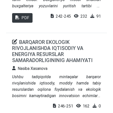
samaradorlik, likvidlikni baholash va investitsion
buxgalteriya yozuvlarini yuritish tartibi va
moslashuvchanlikni oʻlchashda dinamik logistika
texnologiyasining muayyan uslubidir. Tarixiy
242-245
232
91
muhiti bilan bogʻliq moliyaviy risklarni kamaytiradi.
PDF
jihatdan oddiy ro‘yxat shaklidan tortib, jurnal-
buyruq, memorial-order va avtomatlashtirilgan
shakllargacha rivojlangan. Har bir shaklning o‘ziga
xos afzalliklari, kamchiliklari va zamonaviy axborot
BARQAROR EKOLOGIK
texnologiyalari ta’siri maqolada keng yoritilgan
RIVOJLANISHDA IQTISODIY VA
ENERGIYA RESURSLAR
SAMARADORLIGININIG AHAMIYATI
Nasiba Xasanova
Ushbu tadqiqotda mintaqalar barqaror
rivojlanishida iqtisodiy, moddiy hamda tabiy
resurslardan oqilona foydalanish va ekologik
bosimni kamaytiradigan innovatsion echimlarni
joriy etishga bogʻliq takliflar tadqiq qilingan.
246-251
162
0
Iqtisodiy resurs samaradorligini oshirish