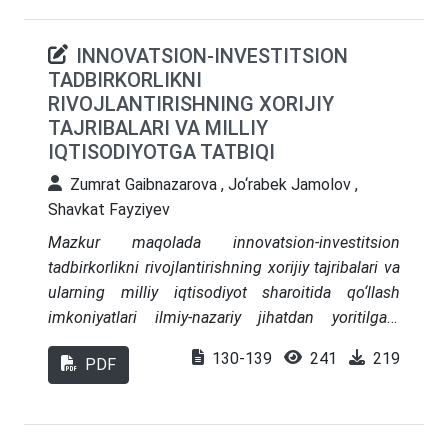
mustahkamlashda ham muhim rol o‘ynaydi.
Maqolada xizmat ko‘rsatish sohasida
INNOVATSION-INVESTITSION
qoʻllanilayotgan zamonaviy texnologiyalarning
TADBIRKORLIKNI
iqtisodiyotning turli tarmoqlari rivojlanishiga
RIVOJLANTIRISHNING XORIJIY
qanday taʼsir koʻrsatayotgani yoritiladi
TAJRIBALARI VA MILLIY
IQTISODIYOTGA TATBIQI
Zumrat Gaibnazarova , Jo‘rabek Jamolov ,
Shavkat Fayziyev
Mazkur maqolada innovatsion-investitsion
tadbirkorlikni rivojlantirishning xorijiy tajribalari va
ularning milliy iqtisodiyot sharoitida qo‘llash
imkoniyatlari ilmiy-nazariy jihatdan yoritilgan.
Hozirgi globallashuv jarayonida innovatsiyalarni
130-139
241
219
PDF
joriy etish va investitsiyalarni samarali boshqarish
iqtisodiy taraqqiyotning muhim omiliga aylangan.
Xorijiy tajriba shuni ko‘rsatadiki, innovatsion-
investitsion tadbirkorlikni rivojlantirishda moliyaviy