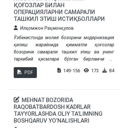
tajribalari va mavjud cheklovlar tahlil qilinadi.
ҚОҒОЗЛАР БИЛАН
O‘tish davridagi iqtisodiyotga ega mamlakatlarda
ОПЕРАЦИЯЛАРНИ САМАРАЛИ
byudjet tizimini modernizatsiya qilish doirasida
ТАШКИЛ ЭТИШ ИСТИҚБОЛЛАРИ
xorijiy tajribani moslashtirish muhimligi
Илҳомжон Раҳмонқулов
ta’kidlanadi
Ўзбекистонда молия бозорини модернизация
қилиш жараёнида қимматли қоғозлар
бозорини самарали ташкил этиш ва унинг
таркибий қисмлари бўлган бирламчи ва
иккиламчи бозорлар фаолиятини
149-156
173
84
PDF
такомиллаштириш муҳим аҳамият касб
этмоқда. Бирламчи қимматли қоғозлар бозори
орқали корхоналарнинг капитал жалб этиш
имкониятлари кенгайса, иккиламчи бозорда
MEHNAT BOZORIDA
ликвидлик, шаффофлик ва инвесторлар
RAQOBATBARDOSH KADRLAR
ишончини таъминлаш орқали миллий
TAYYORLASHDA OLIY TA’LIMNING
иқтисодиётнинг барқарор ривожланишига
BOSHQARUV YO‘NALISHLARI
замин яратилади. Тадқиқотда қимматли