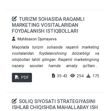
tizimining barqaror va raqobatbardosh bo‘lishi
soliq tizimida qoʻllaniladigan axborot
uchun muhim ekanligi ilgari surilgan.
texnologiyalarni takomillashtirishga oid xulosa va
takliflar ishlab chiqilgan.
TURIZM SOHASIDA RAQAMLI
MARKETING VOSITALARIDAN
FOYDALANISH ISTIQBOLLARI
Muhlisaxon Djumayeva
Maqolada turizm sohasida raqamli marketing
vositalaridan foydalanishning dolzarbligi va
istiqbollari tahlil qilingan. Raqamli marketingning
nazariy asoslari hamda amaliy qo‘llanish
mexanizmlari yoritilib, pandemiyadan oldingi va
35-43
254
175
PDF
keyingi davrdagi marketing vositalari
taqqoslangan. Tadqiqot natijalari shuni
ko‘rsatadiki, an’anaviy reklama vositalari asta-sekin
zamonaviy raqamli yondashuvlar bilan almashinib,
SOLIQ SIYOSATI STRATEGIYASINI
turizm marketingida raqamli texnologiyalar
ISHLAB CHIQISHDA MAHALLABAY ISH
ustuvor ahamiyat kasb etmoqda. Shu orqali