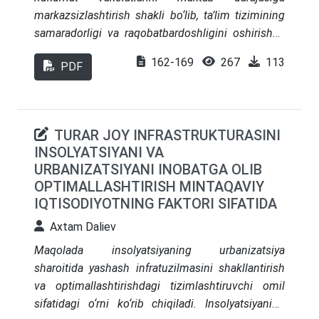
amaliy tajribani kuchaytirish va mintaqaviy
markazsizlashtirish shakli bo‘lib, ta’lim tizimining
ehtiyojlarni inobatga olish bo‘yicha takliflar ishlab
samaradorligi va raqobatbardoshligini oshirishga
chiqildi
qaratilgan. SBM nazariy jihatdan uchta asosiy
162-169
267
113
PDF
institutsional rag‘batlantirishga asoslanadi: tanlov
va raqobat, maktab avtonomiyasi va hisobdorlik.
Amaliy shakllari vakolatlar doirasi (zaif/kuchli) va
qaror qabul qiluvchi subyektlarga (ma’muriy,
TURAR JOY INFRASTRUKTURASINI
professional, jamiyat, muvozanatli) ko‘ra
INSOLYATSIYANI VA
farqlanadi. O‘zbekiston umumiy o‘rta ta’lim
URBANIZATSIYANI INOBATGA OLIB
maktablari (UO‘TM) boshqaruviga marketing
OPTIMALLASHTIRISH MINTAQAVIY
xizmatlari va strategik menejmentni tatbiq etish
IQTISODIYOTNING FAKTORI SIFATIDA
bo‘yicha o‘tkazilgan tadqiqotlar rahbar kadrlarning
Axtam Daliev
boshqaruv faoliyati samaradorligini 15% dan 22%
gacha oshirish mumkinligini ko‘rsatadi. SBM
Maqolada insolyatsiyaning urbanizatsiya
islohotlarining o‘quvchilar yutuqlariga sezilarli
sharoitida yashash infratuzilmasini shakllantirish
ijobiy ta’sir ko‘rsatishi uchun uzoq muddat (5
va optimallashtirishdagi tizimlashtiruvchi omil
yildan 8 yilgacha) talab etilishi hamda
sifatidagi o‘rni ko‘rib chiqiladi. Insolyatsiyaning
rahbarlarning boshqaruv kompetensiyasini