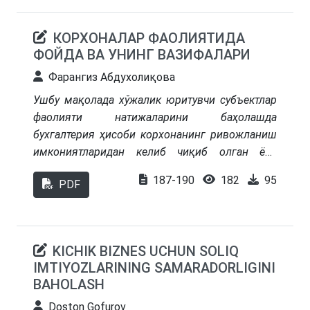
КОРХОНАЛАР ФАОЛИЯТИДА
ФОЙДА ВА УНИНГ ВАЗИФАЛАРИ
Фарангиз Абдухолиқова
Ушбу мақолада хўжалик юритувчи субъектлар
фаолияти натижаларини баҳолашда
бухгалтерия ҳисоби корхонанинг ривожланиш
имкониятларидан келиб чиқиб олган ёки
олиши мумкин бўлган фойдалари алоҳида
187-190
182
95
PDF
аҳамиятга эга эканлигига эътибор қаратилган.
Бухгалтерия ҳисоби ёрдамида корхона
фойдасининг миқдорига қараб корхонанинг
маълум бир даврдаги фаолият натижаларига
KICHIK BIZNES UCHUN SOLIQ
баҳо бериш мумкинлиги асосланган фойданинг
IMTIYOZLARINING SAMARADORLIGINI
вазифалари белгилаб берилган
BAHOLASH
Doston Gofurov