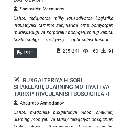
Samariddin Maxmudov
Ushbu tadqiqotda milliy iqtisodiyotda Logistika
industriyasi taʼminot zanjirlarida ortib borayotgan
murakkabligi va korporativ boshqaruvninig kapital
talabchanligi moliyaviy optimallashtirishning
samarali vositalarini ishlab chiqish taʼkidlangan.
235-241
160
91
PDF
Bugungu kun logistika sohasida faoliyat yurituvchi
korporativ tuzilmalarda moliyalashtirish
jarayonlarini optimallashtirish uchun moʻljallangan
algoritmik yondashuvni baholash taklif etilgan.
BUXGALTERIYA HISOBI
Ushbu algoritm moliyaviy oqimlarning oqilona
SHAKLLARI, ULARNING MOHIYATI VA
taqsimlanishini taʼminlash uchun moliyaviy
TARIXIY RIVOJLANISH BOSQICHLARI
samaradorlik koʻrsatkichlari, risklarni baholash
Abdufato Axmedjanov
modellari va resurslarni taqsimlash
mexanizmlarini birlashtirishda muhim ahamiyat
Ushbu maqolada buxgalteriya hisobi shakllari,
kasb etmoqda. Tadqiqot boʻyicha natijalar shuni
ularning mohiyati va tarixiy taraqqiyot bosqichlari
koʻrsatadiki, taklif etilgan algoritm iqtisodiy
tahlil etiladi. Buxgalteriya hisobi shakllari