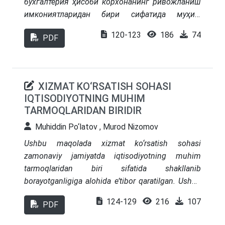
бухгалтерия ҳисоби корхонанинг ривожланиш
имкониятларидан бири сифатида муҳим
аҳамиятга эга эканлигига алоҳида эътибор
120-123
186
74
PDF
қаратилган. Бухгалтерия ҳисоби ёрдамида
корхона фойдасининг миқдорига қараб
корхонанинг маълум бир даврдаги фаолият
натижаларига баҳо бериш мумкинлиги асослаб
XIZMAT KO‘RSATISH SOHASI
берилган.
IQTISODIYOTNING MUHIM
TARMOQLARIDAN BIRIDIR
Muhiddin Po‘latov , Murod Nizomov
Ushbu maqolada xizmat ko‘rsatish sohasi
zamonaviy jamiyatda iqtisodiyotning muhim
tarmoqlaridan biri sifatida shakllanib
borayotganligiga alohida e’tibor qaratilgan. Ushbu
soha nafaqat iqtisodiy o‘sishni ta'minlash, balki
124-129
216
107
PDF
aholining turmush darajasini yuksaltirish,
bandlikni oshirish va ijtimoiy barqarorlikni