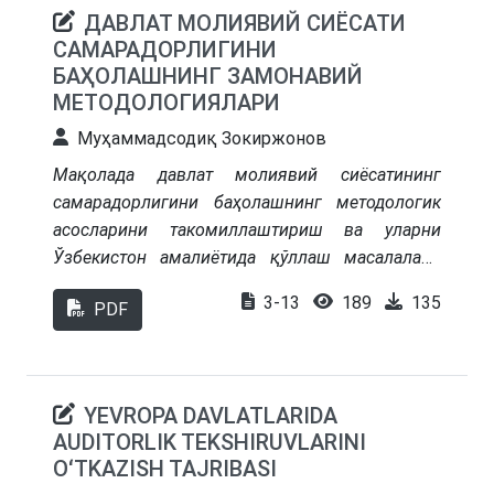
ДАВЛАТ МОЛИЯВИЙ СИЁСАТИ
САМАРАДОРЛИГИНИ
БАҲОЛАШНИНГ ЗАМОНАВИЙ
МЕТОДОЛОГИЯЛАРИ
Муҳаммадсодиқ Зокиржонов
Мақолада давлат молиявий сиёсатининг
самарадорлигини баҳолашнинг методологик
асосларини такомиллаштириш ва уларни
Ўзбекистон амалиётида қўллаш масалалари
ёритилган. Хусусан, давлат молиявий
3-13
189
135
PDF
сиёсатини баҳолашнинг назарий асослари,
унинг самарадорлигини аниқлашда анъанавий
ва замонавий методларнинг имкониятлари
кўриб чиқилган. Жумладан, макроиқтисодий
YEVROPA DAVLATLARIDA
кўрсаткичлар асосида самарадорлик композит
AUDITORLIK TEKSHIRUVLARINI
индекси (MSSI – Macroeconomic Stability and
OʻTKAZISH TAJRIBASI
Sustainability Index), секторлар кесимида