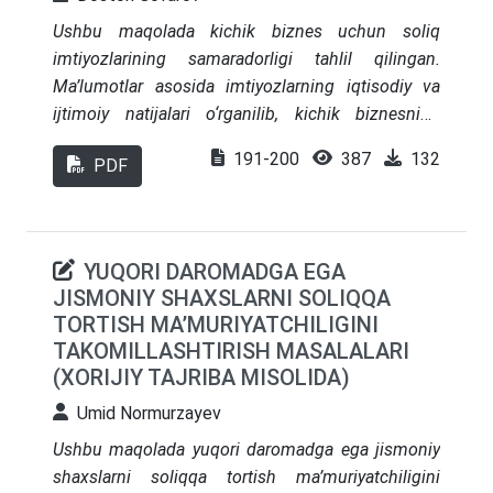
Ushbu maqolada kichik biznes uchun soliq
imtiyozlarining samaradorligi tahlil qilingan.
Ma’lumotlar asosida imtiyozlarning iqtisodiy va
ijtimoiy natijalari o‘rganilib, kichik biznesning
YaIMdagi ulushi, davlat byudjeti tushumlaridagi
191-200
387
132
PDF
o‘rni, yangi tashkil etilgan korxonalar soni va
bandlik darajasi kabi ko‘rsatkichlar asosida
baholash amalga oshirilgan. Tahlillar shuni
ko‘rsatadiki, soliq yangilliklari qisqa muddatda
YUQORI DAROMADGA EGA
byudjet tushumlariga bosim ko‘rsatishi mumkin
JISMONIY SHAXSLARNI SOLIQQA
bo‘lsa-da, uzoq muddatli istiqbolda iqtisodiy
TORTISH MA’MURIYATCHILIGINI
faollikni kuchaytirish, tadbirkorlik muhitini
TAKOMILLASHTIRISH MASALALARI
rivojlantirish va ijtimoiy barqarorlikni ta’minlash
(XORIJIY TAJRIBA MISOLIDA)
orqali o‘zini to‘liq oqlagan. Maqola yakunida kichik
Umid Normurzayev
biznesni qo‘llab-quvvatlash bo‘yicha istiqbolli
tavsiyalar berilgan.
Ushbu maqolada yuqori daromadga ega jismoniy
shaxslarni soliqqa tortish ma’muriyatchiligini