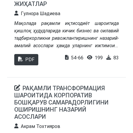
ЖИҲАТЛАР
Гyлнopa Шaдиeвa
Мақолада рақамли иқтисодиёт шароитида
қишлоқ ҳудудларида кичик бизнес ва оилавий
тадбиркорликни ривожлантиришнинг назарий-
амалий асослари ҳамда уларнинг ижтимоий-
иқтисодий аҳамияти тадқиқ этилган. Илмий-
54-66
199
83
PDF
таҳлилий ёндашув асосида қишлоқ жойларда
аҳоли бандлигини таъминлаш, камбағалликни
қисқартириш ва хизмат кўрсатиш соҳаси
орқали турмуш даражасини ошириш
РАҚАМЛИ ТРАНСФОРМАЦИЯ
масалалари ёритилган. Давлат сиёсати
ШАРОИТИДА КОРПОРАТИВ
доирасида амалга оширилаётган ислоҳотлар,
БОШҚАРУВ САМАРАДОРЛИГИНИ
имтиёзли кредитлар ва оилавий тадбиркорлик
ОШИРИШНИНГ НАЗАРИЙ
дастурлари таҳлил қилиниб, уларнинг амалий
АСОСЛАРИ
самаралари кўрсатиб берилган. Шу асосда
Акрам Тохтияров
қишлоқ ҳудудларида тадбиркорлик муҳитини