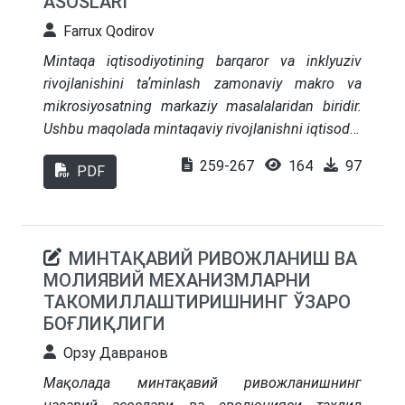
ASOSLARI
Ўзбекистон шароитида қўллаш имкониятлари
Farrux Qodirov
кўрсатилган. Муаллиф инфратузилмани
барқарор иқтисодий ривожланишнинг асосий
Mintaqa iqtisodiyotining barqaror va inklyuziv
стратегик омили сифатида баҳолайди.
rivojlanishini taʼminlash zamonaviy makro va
mikrosiyosatning markaziy masalalaridan biridir.
Ushbu maqolada mintaqaviy rivojlanishni iqtisodiy,
ijtimoiy va institutsional omillar nuqtai nazaridan
259-267
164
97
PDF
tushunish hamda ularni ekonometrik
modellashtirishning nazariy asoslari sistematik
tahlil qilinadi. Tadqiqotning asosiy vazifasi
hududiy darajadagi rivojlanish jarayonlarini
МИНТАҚАВИЙ РИВОЖЛАНИШ ВА
izohlovchi hamda prognozlovchi matematik-
МОЛИЯВИЙ МЕХАНИЗМЛАРНИ
iqtisodiy modellarni tanlash va ularni nazariy
ТАКОМИЛЛАШТИРИШНИНГ ЎЗАРО
jihatdan asoslashdan iborat. Ilmiy-tadqiqot ishida
БОҒЛИҚЛИГИ
iqtisodiy o‘sishni belgilovchi endogen va ekzogen
Орзу Давранов
ko‘rsatkichlar (YAIM/GRDP, sanoat va xizmatlar
hajmi, investitsiyalar, bandlik, daromadlar,
Мақолада минтақавий ривожланишнинг
infratuzilma va institutsional indikatorlar)