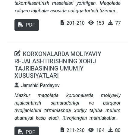
takomillashtirish masalalari yoritilgan. Maqolada
xalqaro tajribalar asosida soliqqa tortish tizimining
samaradorligini oshirish yo‘llari tahlil qilingan
201-210
153
77
PDF
hamda O‘zbekiston sharoitida qo‘llash mumkin
bo‘lgan mexanizmlar o‘rganilgan. Tadqiqotda
quyidagi masalalarga e’tibor qaratilgan: yuqori
daromadli jismoniy shaxslar uchun soliq
KORXONALARDA MOLIYAVIY
stavkalarini belgilash tamoyillari, soliqqa tortishda
REJALASHTIRISHNING XORIJ
shaffoflik va adolatni ta’minlash, soliq
TAJRIBASINING UMUMIY
ma’muriyatchiligida raqamlashtirish va elektron
XUSUSIYATLARI
tizimlardan foydalanish, shuningdek, soliqni
Jamshid Pardayev
yashirish va chet elga kapital chiqib ketishining
oldini olish mexanizmlari. O‘zbekiston uchun
Mazkur maqolada korxonalarda moliyaviy
yuqori daromadga ega jismoniy shaxslarni soliqqa
rejalashtirish samaradorligi va barqaror
tortish ma’muriyatchiligini takomillashtirish
rivojlanishini ta’minlashda xorijiy tajriba muhim
bo‘yicha aniq taklif va tavsiyalar ishlab chiqilgan.
ahamiyat kasb etadi. Rivojlangan mamlakatlarda
moliyaviy rejalashtirish, avvalo, bozor
211-220
184
80
PDF
mexanizmlari, raqamli texnologiyalar va moliyaviy