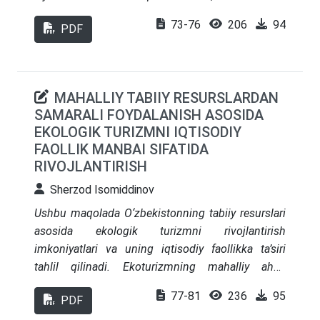
raqamlashtirishni keng joriy etish va byudjet
73-76
206
94
PDF
jarayonlarida shaffoflikni ta’minlash norasmiy
faoliyatni rasmiylashtirishning asosiy yo‘nalishlari
sifatida baholanadi. Xalqaro tajribalar tahlili
asosida O‘zbekiston sharoitiga mos ilmiy-amaliy
MAHALLIY TABIIY RESURSLARDAN
tavsiyalar ishlab chiqilgan.
SAMARALI FOYDALANISH ASOSIDA
EKOLOGIK TURIZMNI IQTISODIY
FAOLLIK MANBAI SIFATIDA
RIVOJLANTIRISH
Sherzod Isomiddinov
Ushbu maqolada O‘zbekistonning tabiiy resurslari
asosida ekologik turizmni rivojlantirish
imkoniyatlari va uning iqtisodiy faollikka ta’siri
tahlil qilinadi. Ekoturizmning mahalliy aholi
bandligiga, hudud infratuzilmasi va kichik
77-81
236
95
PDF
tadbirkorlikka ta’siri yoritilgan. Misol tariqasida