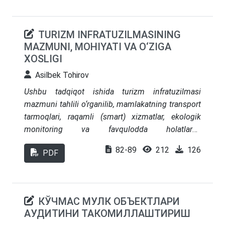
Jizzax viloyatidagi Zomin milliy bog'i tajribasi
keltirilgan. Tadqiqotda statistik tahlil, SWOT tahlili
va mintaqaviy solishtirma yondashuvlardan
TURIZM INFRATUZILMASINING
foydalanilgan. Natijalarga ko'ra, ekologik turizmni
MAZMUNI, MOHIYATI VA O‘ZIGA
kompleks yondashuv asosida rivojlantirish
XOSLIGI
iqtisodiy barqarorlikka xizmat qilishi mumkinligi
Asilbek Tohirov
isbotlandi.
Ushbu tadqiqot ishida turizm infratuzilmasi
mazmuni tahlili o‘rganilib, mamlakatning transport
tarmoqlari, raqamli (smart) xizmatlar, ekologik
monitoring va favqulodda holatlarga
moslashuvchanlik komponentlarini o‘z ichiga
82-89
212
126
PDF
olgan kompleks yondashuv asosida infratuzilma
holatini baholashni ko‘zlaydi. Tadqiqotda transport
infratuzilmasi, smart tourism ilovalari, yashil
infratuzilma va pandemiyagacha hamda undan
КЎЧМАС МУЛК ОБЪЕКТЛАРИ
keyingi moslashuv (resilience) omillari tahlil
АУДИТИНИ ТАКОМИЛЛАШТИРИШ
qilinadi. Shu bilan birga, mintaqaviy