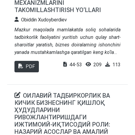
MEXANIZMLARINI
sohada samaradorlik, xalqaro ko‘rinish va
TAKOMILLASHTIRISH YO‘LLARI
raqobatbardoshlik sezilarli darajada oshmoqda.
Obiddin Xudoyberdiev
Mazkur maqolada mamlakatda soliq sohalarida
tadbirkorlik faoliyatini yuritish uchun qulay shart-
sharoitlar yaratish, biznes doiralarning ishonchini
yanada mustahkamlashga qaratilgan keng ko‘lamli
islohotlarni takomillashtirishda hududlararo soliq
44-53
209
113
PDF
inspeksiyasining o‘rni va ahamiyati yoritilgan. Shu
bilan birga, O‘zbekiston soliq tizimida mahallabay
ish tashkil etishni amalga oshirilayotgan ayrim
muhim islohotlar o‘rganilib, xorij tajribasi,
ОИЛАВИЙ ТАДБИРКОРЛИК ВА
mamlakatimizda uni qo‘llash bo‘yicha ilmiy-amaliy
КИЧИК БИЗНЕСНИНГ ҚИШЛОҚ
xulosa va takliflar ishlab chiqilgan
ҲУДУДЛАРИНИ
РИВОЖЛАНТИРИШДАГИ
ИЖТИМОИЙ-ИҚТИСОДИЙ РОЛИ:
НАЗАРИЙ АСОСЛАР ВА АМАЛИЙ