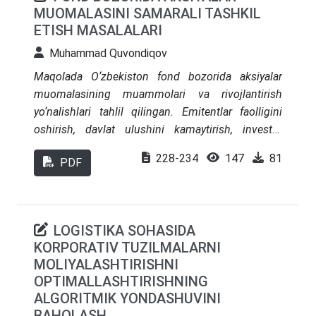
yechimlari, ilg‘or xorijiy tajribalar asosida tavsiyalar
MUOMALASINI SAMARALI TASHKIL
xizmat qiladi
berilgan
ETISH MASALALARI
Muhammad Quvondiqov
Maqolada O‘zbekiston fond bozorida aksiyalar
muomalasining muammolari va rivojlantirish
yo‘nalishlari tahlil qilingan. Emitentlar faolligini
oshirish, davlat ulushini kamaytirish, investor
huquqlarini himoya qilish va dividend siyosatini
228-234
147
81
PDF
muvozanatlashtirish bo‘yicha takliflar berilgan.
LOGISTIKA SOHASIDA
KORPORATIV TUZILMALARNI
MOLIYALASHTIRISHNI
OPTIMALLASHTIRISHNING
ALGORITMIK YONDASHUVINI
BAHOLASH