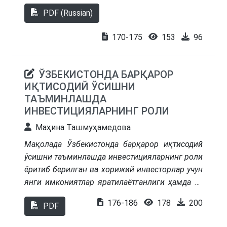
hududiy iqtisodiy ko‘rsatkichlar, jumladan, energiya
oshirish zarurligi ta’kidlanadi.
PDF (Russian)
sarfi, sanitariya-gigiyena ko‘rsatkichlari va ijtimoiy-
demografik yashash sharoitlari bilan o‘zaro
170-175
153
96
bog‘liqligi asoslab beriladi. Matematik
modellashtirish usullariga tayangan holda turar-joy
qurilishida insolyatsiya ko‘rsatkichlarini hisoblash
ЎЗБЕКИСТОНДА БАРҚАРОР
va optimallashtirish algoritmlari taklif etiladi.
ИҚТИСОДИЙ ЎСИШНИ
Toshkent shahridagi turar-joy qurilishi
ТАЪМИНЛАШДА
amaliyotidan olingan misollar tahlil qilinib,
ИНВЕСТИЦИЯЛАРНИНГ РОЛИ
insolyatsiya parametrlarining hudud iqtisodiy
Маҳина Ташмуҳамедова
ko‘rsatkichlariga ta’siri namoyish etiladi.
Insolyatsiya talablari shaharsozlik dasturlari va uy-
Мақолада Ўзбекистонда барқарор иқтисодий
joy siyosati loyihalariga integratsiya qilish bo‘yicha
ўсишни таъминлашда инвестицияларнинг роли
xulosalar va tavsiyalar shakllantirilgan.
ёритиб берилган ва хорижий инвесторлар учун
янги имкониятлар яратилаётганлиги ҳамда бу
соҳани янада ривожлантириш бўйича таклиф
176-186
178
200
PDF
ва тавсиялар берилган.