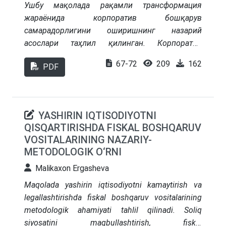
такомиллаштириш, янги иш ўринлари яратиш
Ушбу мақолада рақамли трансформация
ва кичик бизнеснинг ЯИМдаги улушини
жараёнида корпоратив бошқарув
оширишга қаратилган таклиф ва тавсиялар
самарадорлигини оширишнинг назарий
ишлаб чиқилган.
асослари таҳлил қилинган. Корпоратив
бошқарув тушунчасига турли олимлар
67-72
209
162
PDF
томонидан берилган таърифлар таққосланиб,
унинг молиявий муносабатлар, стратегия ва
назорат, ресурслардан самарали фойдаланиш,
барқарор ривожланиш ҳамда рақамли
YASHIRIN IQTISODIYOTNI
иқтисодиётга мослашув каби жиҳатлари
QISQARTIRISHDA FISKAL BOSHQARUV
ёритилган. Шунингдек, корпоратив бошқарув
VOSITALARINING NAZARIY-
самарадорлигини баҳолаш индекси (КБСИ)
METODOLOGIK O‘RNI
таклиф этилган бўлиб, у компанияларнинг
Malikaxon Ergasheva
рақамли иқтисодиёт талабларига мослашув
даражасини аниқлашда ишончли назарий ва
Maqolada yashirin iqtisodiyotni kamaytirish va
амалий восита сифатида тавсия этилган.
legallashtirishda fiskal boshqaruv vositalarining
metodologik ahamiyati tahlil qilinadi. Soliq
siyosatini maqbullashtirish, fiskal