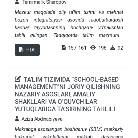
Temirmalik Sharopov
қоғозлар билан боғлиқ операцияларни
самарали ташкил этиш истиқболлари,
Mazkur maqolada oliy ta’lim tizimi va mehnat
институционал ислоҳотлар, рақамли
bozori integratsiyasi asosida raqobatbardosh
технологияларни жорий этиш ва халқаро
kadrlar tayyorlashning boshqaruv yo‘nalishlari
тажрибани қўллаш имкониятлари илмий
tahlil qilingan. Tadqiqotda ta’lim mazmunini
жиҳатдан таҳлил қилинган
mehnat bozoridagi zamonaviy talablar bilan
157-161
196
92
PDF
uyg‘unlashtirish, oliy ta’lim muassasalari va ishlab
chiqarish korxonalari o‘rtasida samarali
hamkorlikni yo‘lga qo‘yishning ahamiyati yoritilgan.
Shuningdek, raqobatbardosh kadrlar uchun zarur
TA’LIM TIZIMIDA “SCHOOL-BASED
bo‘lgan asosiy kompetensiyalar – kasbiy malaka,
MANAGEMENT”NI JORIY QILISHNING
innovatsion tafakkur, axborot texnologiyalaridan
NAZARIY ASOSLARI, AMALIY
samarali foydalanish va xorijiy tillarni bilish
SHAKLLARI VA O‘QUVCHILAR
darajasi aniqlangan. Tadqiqot metodologiyasi
YUTUQLARIGA TA’SIRINING TAHLILI
doirasida adabiyotlar tahlili, so‘rovnomalar va
Aziza Abdinabiyeva
mintaqaviy xususiyatlarni hisobga olgan holda
tahliliy usullar qo‘llanildi. Natijalar asosida oliy
Maktabga asoslangan boshqaruv (SBM) markaziy
ta’lim tizimini mehnat bozoriga moslashtirish,
hukumat vakolatlarini maktab darajasiga