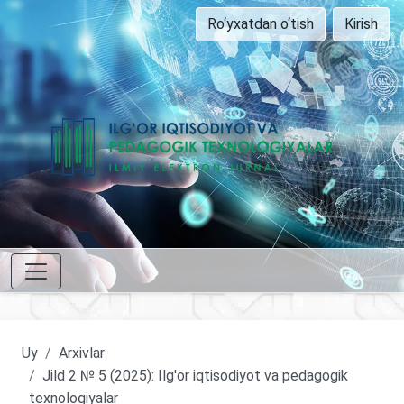
Ro‘yxatdan o‘tish
Kirish
Uy
Arxivlar
Jild 2 № 5 (2025): Ilg'or iqtisodiyot va pedagogik
texnologiyalar