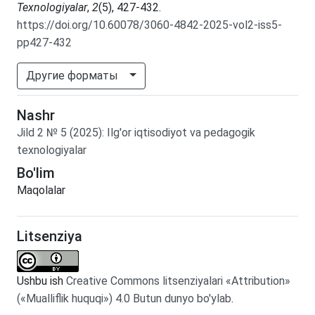
Texnologiyalar
,
2
(5), 427-432.
https://doi.org/10.60078/3060-4842-2025-vol2-iss5-
pp427-432
Другие форматы
Nashr
Jild
2
№
5
(2025)
:
Ilg'or iqtisodiyot va pedagogik
texnologiyalar
Bo'lim
Maqolalar
Litsenziya
Ushbu ish
Creative Commons litsenziyalari «Attribution»
(«Mualliflik huquqi») 4.0 Butun dunyo bo'ylab
.