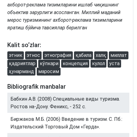
ахборот-реклама тизимларини ишлаб чиқишнинг
объектив зарурлиги асосланган. Миллий маданий
мерос туризмининг ахборот-реклама тизимларини
яратиш бўйича тавсиялар берилган
Kalit so‘zlar:
этник
этнос
этнография
қабила
халқ
миллат
қадриятлар
кўпкари
концепция
кулол
уста
ҳунарманд
маросим
Bibliografik manbalar
Бабкин А.В. (2008) Специальные виды туризма.
Ростов на-Дону. Феникс, - 252 с.
Биржаков М.Б. (2006) Введение в туризм. С. Пб.:
Издательский Торговый Дом «Герда».