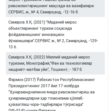
ривожлантиришнинг мақсади ва вазифалари.
СЕРВИС, ж., № 4, Самарқанд, -12-16 б.
Самаров Х.Қ. (2021) "Маданий мерос
объектларининг туризм соҳасида
фойдаланишнинг инновацион
йўналишлари".СЕРВИС ж., № 2, Самарқанд, -129-
13 6.
Самаров Х.Қ. (2022) Миллий маданий мерос
туризми, Монография,”Фан ва технологиялар
нашриёт-матбаа уйи”, Тошкент, - 187 б.
Фармон (2017) Ўзбекистон Республикасининг
Президентининг 2017 йил 17 ноябрда
“Ҳунармандчиликни янада ривожлантириш ва
ҳунармандларни ҳар томонлама қўллаб-
қувватлаш чора-тадбирлари тўғрисида”
ПФ-5242-сонли Фармони.