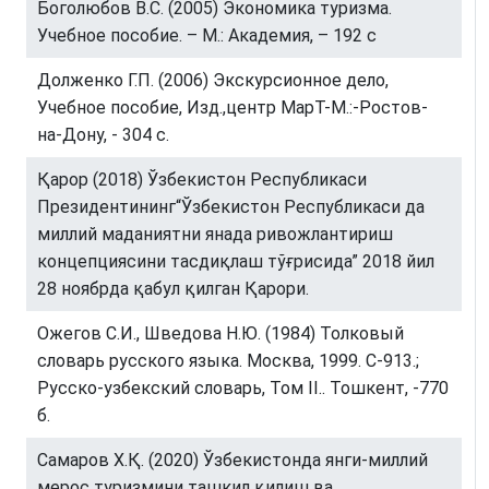
Боголюбов В.С. (2005) Экономика туризма.
Учебное пособие. – М.: Академия, – 192 с
Долженко Г.П. (2006) Экскурсионное дело,
Учебное пособие, Изд.,центр МарТ-М.:-Ростов-
на-Дону, - 304 с.
Қарор (2018) Ўзбекистон Республикаси
Президентининг“Ўзбекистон Республикаси да
миллий маданиятни янада ривожлантириш
концепциясини тасдиқлаш тўғрисида” 2018 йил
28 ноябрда қабул қилган Қарори.
Ожегов С.И., Шведова Н.Ю. (1984) Толковый
словарь русского языка. Москва, 1999. С-913.;
Русско-узбекский словарь, Том II.. Тошкент, -770
б.
Самаров Х.Қ. (2020) Ўзбекистонда янги-миллий
мерос туризмини ташкил қилиш ва