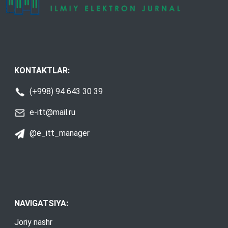
KONTAKTLAR:
(+998) 94 643 30 39
e-itt@mail.ru
@e_itt_manager
NAVIGATSIYA:
Joriy nashr