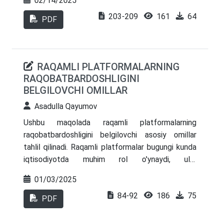
02/14/2025
amalga oshirishlari zarur. Tadqiqotda banklarning
203-209
161
64
transformatsiya jarayonlari, ularning samaradorligi
PDF
va moliyaviy ko‘rsatkichlari o‘rtasidagi bog‘liqlik
tahlil qilinadi.
RAQAMLI PLATFORMALARNING
RAQOBATBARDOSHLIGINI
BELGILOVCHI OMILLAR
Asadulla Qayumov
Ushbu maqolada raqamli platformalarning
raqobatbardoshligini belgilovchi asosiy omillar
tahlil qilinadi. Raqamli platformalar bugungi kunda
iqtisodiyotda muhim rol o'ynaydi, ular
foydalanuvchilarga turli xizmatlar va mahsulotlarni
01/03/2025
taqdim etib, bozorni shakllantiradi. Maqolada
84-92
186
75
texnologik innovatsiyalar, foydalanuvchi tajribasi,
PDF
xizmatlar va mahsulotlarning sifati, ijtimoiy