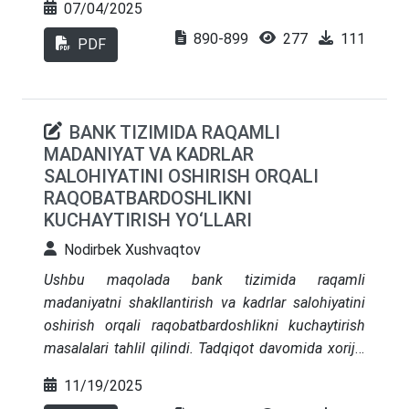
turadi. Tadqiqot shuni ko‘rsatadiki,
07/04/2025
ta’minlashdagi ahamiyati tahlil qilinadi. Maqolada
raqobatbardoshlikning muhim omili sifatida
890-899
277
111
moliyaviy va iqtisodiy ko‘rsatkichlar, samaradorlik
PDF
ambitsiya emas, balki boshqaruv salohiyati
mezonlari asosida baholash metodlari keltirilgan
birinchi o‘rinda turadi. Maqolada xulosa
va ularning amaliy qo‘llanilishi haqida fikrlar
qilinishicha, reytinglarda barqaror natijalarga
berilgan.
erishish uchun boshqaruv islohotlari zarur bo‘lib,
BANK TIZIMIDA RAQAMLI
ular avtonomiyani kengaytirishi, hisobdorlikni
MADANIYAT VA KADRLAR
oshirishi, institutsional salohiyatni kuchaytirishi va
SALOHIYATINI OSHIRISH ORQALI
reytinglarni ta’lim, ilm-fan hamda taraqqiyotning
RAQOBATBARDOSHLIKNI
kengroq maqsadlariga integratsiya qilishi kerak.
KUCHAYTIRISH YO‘LLARI
Nodirbek Xushvaqtov
Ushbu maqolada bank tizimida raqamli
madaniyatni shakllantirish va kadrlar salohiyatini
oshirish orqali raqobatbardoshlikni kuchaytirish
masalalari tahlil qilindi. Tadqiqot davomida xorijiy
tajribalar Singapur, Buyuk Britaniya va Janubiy
11/19/2025
Koreya bank tizimlari bilan O‘zbekiston amaliyoti