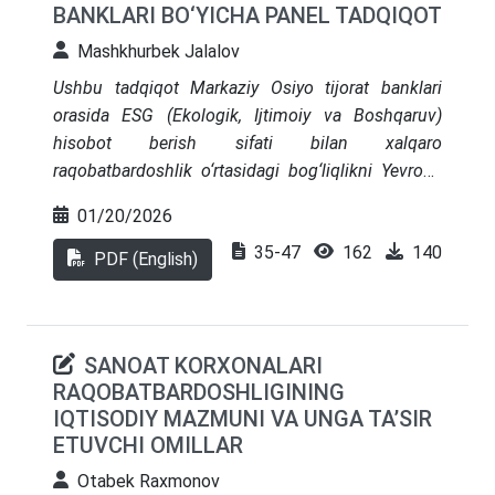
BANKLARI BO‘YICHA PANEL TADQIQOT
Mashkhurbek Jalalov
Ushbu tadqiqot Markaziy Osiyo tijorat banklari
orasida ESG (Ekologik, Ijtimoiy va Boshqaruv)
hisobot berish sifati bilan xalqaro
raqobatbardoshlik o‘rtasidagi bog‘liqlikni Yevropa
Ittifoqi (YI) institutlarining moslashtirilgan
01/20/2026
namunasi bilan solishtirib o‘rganadi. Barqarorlik
35-47
162
140
hisobotlarini tahlil qilish (2018–2024), yangi ESG
PDF (English)
hisobot berish sifati indeksi (EDQI) hamda 495 ta
bank-yil kuzatuvlariga asoslangan panel regressiya
analizi kabi aralash usullardan foydalangan holda,
SANOAT KORXONALARI
Markaziy Osiyo banklarining ekologik, ijtimoiy va
RAQOBATBARDOSHLIGINING
boshqaruv sohalaridagi ESG shaffofligi YI
IQTISODIY MAZMUNI VA UNGA TA’SIR
mamlakatlari banklariga qaraganda ancha past
ETUVCHI OMILLAR
ekanligi aniqlandi. Ahamiyatlisi, yuqori sifatli ESG
hisobot berish chet el investitsiyalarining oqishini,
Otabek Raxmonov