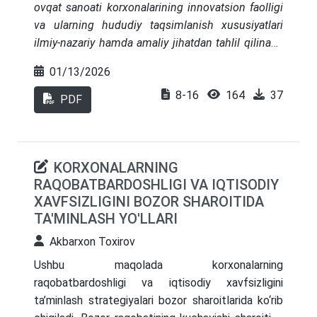
ovqat sanoati korxonalarining innovatsion faolligi
va ularning hududiy taqsimlanish xususiyatlari
ilmiy-nazariy hamda amaliy jihatdan tahlil qilinadi.
Tadqiqotda oziq-ovqat sanoati milliy
01/13/2026
iqtisodiyotning strategik tarmog‘i sifatida ko‘rib
8-16
164
37
chiqilib, korxonalarning innovatsion faoliyati
PDF
hududiy rivojlanish darajasi, ishlab chiqarish
infratuzilmasi, institutsional muhit va inson
kapitali bilan uzviy bog‘liqlikda baholanadi.
KORXONALARNING
Innovatsion faollikning mintaqalar bo‘yicha notekis
RAQOBATBARDOSHLIGI VA IQTISODIY
taqsimlanganligi iqtisodiy samaradorlik,
XAVFSIZLIGINI BOZOR SHAROITIDA
raqobatbardoshlik va qo‘shilgan qiymat yaratish
TA'MINLASH YO'LLARI
jarayonlariga qanday ta’sir ko‘rsatishi asoslab
beriladi. Maqolada hududiy tafovutlarning
Akbarxon Toxirov
sabablari ochib berilib, innovatsion faollikni
Ushbu maqolada korxonalarning
oshirishda mintaqaviy yondashuvning ahamiyati
raqobatbardoshligi va iqtisodiy xavfsizligini
ko‘rsatib o‘tiladi. Tadqiqot natijalari oziq-ovqat
ta’minlash strategiyalari bozor sharoitlarida ko‘rib
sanoatini innovatsion rivojlantirish va hududiy