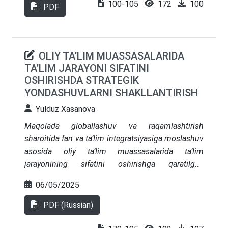
100-105
172
100
solishtirildi. Natijalar shuni ko‘rsatdiki, raqamli
PDF
madaniyat va inson kapitali uyg‘unligi bank
xizmatlari samaradorligini oshirish hamda
raqobatbardoshlikni ta’minlashning muhim
OLIY TA’LIM MUASSASALARIDA
omilidir.
TA’LIM JARAYONI SIFATINI
OSHIRISHDA STRATEGIK
YONDASHUVLARNI SHAKLLANTIRISH
Yulduz Xasanova
Maqolada globallashuv va raqamlashtirish
sharoitida fan va ta’lim integratsiyasiga moslashuv
asosida oliy ta’lim muassasalarida ta’lim
jarayonining sifatini oshirishga qaratilgan
zamonaviy strategik yondashuvlar ko‘rib chiqilgan.
06/05/2025
Ta’lim tashkilotlarining rivojlanishiga ta’sir etuvchi
ichki va tashqi omillarni hisobga olgan holda,
PDF (Russian)
uzoq muddatli, moslashuvchan va kompleks
strategiyalarni ishlab chiqish zarurligi asoslab