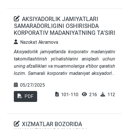
Tahlil shuni ko‘rsatadiki, mahsulotlarning
raqobatbardoshligini oshirish yetakchi strategiya
AKSIYADORLIK JAMIYATLARI
bo‘lib, bu davlat siyosati uchun muhim ahamiyatga
SAMARADORLIGINI OSHIRISHDA
ega.
KORPORATIV MADANIYATNING TA’SIRI
Nazokat Akramova
Aksiyadorlik jamiyatlarida korporativ madaniyatni
takomillashtirish yo‘nalishlarini aniqlash uchun
uning afzalliklari va muammolariga e’tibor qaratish
lozim. Samarali korporativ madaniyat aksiyadorlik
jamiyatlari faoliyati va uzoq muddatli istiqbollariga
05/27/2025
bevosita ta’sir qiladi. Bunday madaniyat
101-110
216
112
aksiyadorlik jamiyatlari muvaffaqiyatining eng
PDF
muhim omillaridan biri bo‘lib, raqobatdosh
ustunlikni saqlab turishda muhim hisoblanadi.
Shuningdek, u korxonadagi shaxslarning axloqiy
XIZMATLAR BOZORIDA
fazilatlariga, fidoyiligiga, mehnat unumdorligiga,