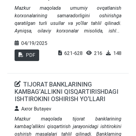
Mazkur maqolada umumiy ovqatlanish
korxonalarining samaradorligini oshirishga
qaratilgan turli usullar va yo‘llar tahlil qilinadi.
Ayniqsa, oilaviy korxonalar misolida, ishlab
chiqarish va xizmat ko‘rsatish sohalaridagi
04/19/2025
samaradorlikni oshirish, xarajatlarni qisqartirish va
621-628
216
148
foydalilikni maksimal darajaga yetkazish bo‘yicha
PDF
amaliy tavsiyalar beriladi. Maqolada ovqatlanish
sohasidagi raqobatbardoshlikni kuchaytirish,
innovatsion texnologiyalarni joriy etish, xodimlar
TIJORAT BANKLARINING
malakasini oshirish hamda samarali menejmentni
KAMBAG‘ALLIKNI QISQARTIRISHDAGI
amalga oshirish bo‘yicha aniq takliflar keltirilgan.
ISHTIROKINI OSHIRISH YO‘LLARI
Shuningdek, oilaviy korxonalar uchun
mo‘ljallangan maxsus marketing strategiyalarining
Axror Butayev
ahamiyati ta’kidlanadi.
Mazkur maqolada tijorat banklarining
kambag‘allikni qisqartirish jarayonidagi ishtirokini
oshirish masalalari tahlil qilinadi. Banklarning