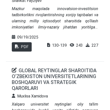
Shavkat Fayziyev
ijobiy ta’sir ko‘rsatishi uchun uzoq muddat (5
Mazkur maqolada innovatsion-investitsion
yildan 8 yilgacha) talab etilishi hamda
tadbirkorlikni rivojlantirishning xorijiy tajribalari va
rahbarlarning boshqaruv kompetensiyasini
ularning milliy iqtisodiyot sharoitida qo‘llash
oshirish zarurligi ta’kidlanadi.
imkoniyatlari ilmiy-nazariy jihatdan yoritilgan.
Hozirgi globallashuv jarayonida innovatsiyalarni
09/19/2025
joriy etish va investitsiyalarni samarali boshqarish
130-139
243
227
iqtisodiy taraqqiyotning muhim omiliga aylangan.
PDF
Xorijiy tajriba shuni ko‘rsatadiki, innovatsion-
investitsion tadbirkorlikni rivojlantirishda moliyaviy
mexanizmlar, huquqiy bazaning mukammalligi,
GLOBAL REYTINGLAR SHAROITIDA
tadbirkorlarning tashabbuskorligi va ilmiy
O‘ZBEKISTON UNIVERSITETLARINING
salohiyatning yuqoriligi muhim o‘rin tutadi. Milliy
BOSHQARUVI VA STRATEGIK
iqtisodiyotda bu tajribalarni tatbiq etish
QARORLARI
innovatsion infratuzilmani rivojlantirish, venchur
kapital bozorini shakllantirish, xususiy sektorni
Muxlisa Xamidova
rag‘batlantirish va startaplar faoliyatini qo‘llab-
Xalqaro universitet reytinglari oliy ta’lim
quvvatlash imkonini beradi. Shu bilan birga, xorijiy