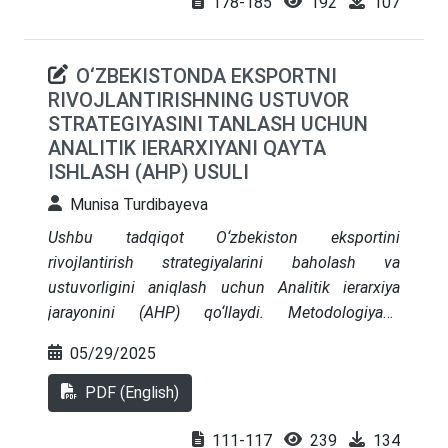
178-185
192
107
berilgan.
O‘ZBEKISTONDA EKSPORTNI
RIVOJLANTIRISHNING USTUVOR
STRATEGIYASINI TANLASH UCHUN
ANALITIK IERARXIYANI QAYTA
ISHLASH (AHP) USULI
Munisa Turdibayeva
Ushbu tadqiqot O‘zbekiston eksportini
rivojlantirish strategiyalarini baholash va
ustuvorligini aniqlash uchun Analitik ierarxiya
jarayonini (AHP) qo‘llaydi. Metodologiyada
Prezident tomonidan belgilab berilgan milliy
05/29/2025
strategik ustuvorliklar, davlat dasturlari,
shuningdek, iqtisodchi ekspertlar va yuqori
PDF (English)
mansabdor shaxslarning fikrlari inobatga olingan.
Shu asosda mezonlar va vaznlar shakllantiriladi.
111-117
239
134