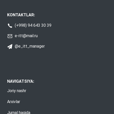
KONTAKTLAR:
(+998) 94 643 30 39
e-itt@mail.ru
@e_itt_manager
NAVIGATSIYA:
Joriy nashr
Arxivlar
Jurnal haqida