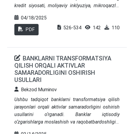
kredit siyosati, moliyaviy inklyuziya, mikroqarzlar
va ijtimoiy loyihalarni moliyalashtirish orqali
04/18/2025
kambag‘allikni kamaytirishdagi o‘rni muhokama
526-534
142
110
qilinadi. Shuningdek, xalqaro tajribalar asosida
PDF
tijorat banklarining ijtimoiy mas’uliyatini
kuchaytirish va moliyaviy xizmatlarning
ommabopligini oshirish yo‘llari taklif etiladi.
BANKLARNI TRANSFORMATSIYA
QILISH ORQALI AKTIVLAR
SAMARADORLIGINI OSHIRISH
USULLARI
Bekzod Muminov
Ushbu tadqiqot banklarni transformatsiya qilish
jarayonlari orqali aktivlar samaradorligini oshirish
usullarini o‘rganadi. Banklar iqtisodiy
o‘zgarishlarga moslashish va raqobatbardoshligini
saqlab qolish uchun transformatsiya jarayonlarini