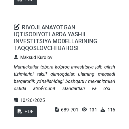
asoslanib, xizmatlar sohasining tarkibiy tuzilishi,
rivojlangan va rivojlanayotgan mamlakatlar
bo‘yicha qiyosiy tahlil, shuningdek, raqamli
RIVOJLANAYOTGAN
xizmatlar rivojlanishi va innovatsion texnologiyalar
IQTISODIYOTLARDA YASHIL
ta’siri ko‘rib chiqilgan. Maqolada O‘zbekiston
INVESTITSIYA MODELLARINING
uchun xizmatlar sohasini rivojlantirish, eksport
TAQQOSLOVCHI BAHOSI
salohiyatini oshirish va raqobatbardoshlikni
ta’minlash bo‘yicha tavsiyalar ishlab chiqilgan
Maksud Kurolov
Mamlakatlar tobora ko‘proq investitsiya jalb qilish
tizimlarini taklif qilmoqdalar, ularning maqsadi
barqarorlik yo‘nalishidagi boshqaruv mexanizmlari
ostida atrof‑muhit standartlari va oʻsish
siyosatlarini yaxshiroq muvofiqlashtirish orqali
10/26/2025
iqtisodiy samaradorlikni oshirish va yuqori “yashil
689-701
131
116
raqobatbardoshlik” natijalariga erishishdir. Qaysi
PDF
atrof‑muhit va iqtisodiy ko‘rsatkichlar muvofiq va
qanday qilib milliy rejalashtirish tizimlarida hamda