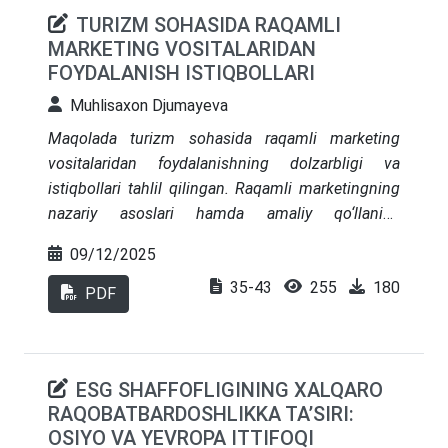
TURIZM SOHASIDA RAQAMLI
MARKETING VOSITALARIDAN
FOYDALANISH ISTIQBOLLARI
Muhlisaxon Djumayeva
Maqolada turizm sohasida raqamli marketing
vositalaridan foydalanishning dolzarbligi va
istiqbollari tahlil qilingan. Raqamli marketingning
nazariy asoslari hamda amaliy qo‘llanish
mexanizmlari yoritilib, pandemiyadan oldingi va
09/12/2025
keyingi davrdagi marketing vositalari
35-43
255
180
taqqoslangan. Tadqiqot natijalari shuni
PDF
ko‘rsatadiki, an’anaviy reklama vositalari asta-sekin
zamonaviy raqamli yondashuvlar bilan almashinib,
turizm marketingida raqamli texnologiyalar
ESG SHAFFOFLIGINING XALQARO
ustuvor ahamiyat kasb etmoqda. Shu orqali
RAQOBATBARDOSHLIKKA TA’SIRI:
sohada samaradorlik, xalqaro ko‘rinish va
OSIYO VA YEVROPA ITTIFOQI
raqobatbardoshlik sezilarli darajada oshmoqda.