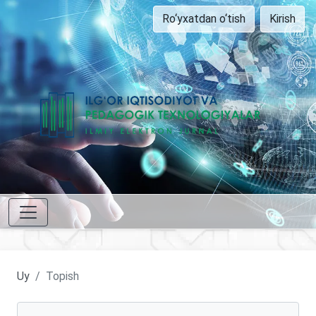
Ro‘yxatdan o‘tish
Kirish
Uy
Topish
Maqolalarni qidirish