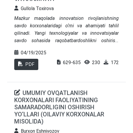
chiqish va joriy etish taklif qilingan. Tadqiqot
innovatsion boshqaruvni yanada takomillashtirish
Gullola Toxirova
aksiyadorlik jamiyatlari uchun korporativ
bo‘yicha amaliy tavsiyalar berilgan.
madaniyatni yaxshilash va samarali boshqarish
Mazkur maqolada innovatsion rivojlanishning
bo‘yicha amaliy tavsiyalarni beradi.
savdo korxonalaridagi o‘rni va ahamiyati tahlil
qilinadi. Yangi texnologiyalar va innovatsiyalar
savdo sohasida raqobatbardoshlikni oshirish,
mijozlarga xizmat ko‘rsatish sifatini yaxshilash va
04/19/2025
iqtisodiy samaradorlikni oshirish imkoniyatlarini
629-635
230
172
yaratadi. Shuningdek, innovatsiyalar yordamida
PDF
savdo korxonalari o‘z faoliyatini optimallashtirish,
yangi bozorlarni zabt etish va barqaror rivojlanish
uchun muhim strategiyalarni ishlab chiqishadi.
UMUMIY OVQATLANISH
Ushbu maqolada, innovatsion yondashuvlar va
KORXONALARI FAOLIYATINING
texnologiyalar savdo sohasidagi o‘sish va
SAMARADORLIGINI OSHIRISH
modernizatsiya jarayonlarida qanday rol o‘ynashi
YO‘LLARI (OILAVIY KORXONALAR
ko‘rib chiqiladi.
MISOLIDA)
Burxon Eshniyozov