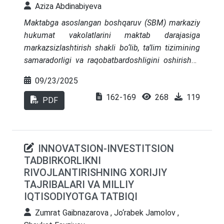
korxonalarda ishlab chiqarish samaradorligi,
Aziza Abdinabiyeva
energiya tejamkorligi va mahsulot sifati
Maktabga asoslangan boshqaruv (SBM) markaziy
ko‘rsatkichlarining o‘sishi aniqlangan.
hukumat vakolatlarini maktab darajasiga
markazsizlashtirish shakli bo‘lib, ta’lim tizimining
samaradorligi va raqobatbardoshligini oshirishga
qaratilgan. SBM nazariy jihatdan uchta asosiy
09/23/2025
institutsional rag‘batlantirishga asoslanadi: tanlov
162-169
268
119
va raqobat, maktab avtonomiyasi va hisobdorlik.
PDF
Amaliy shakllari vakolatlar doirasi (zaif/kuchli) va
qaror qabul qiluvchi subyektlarga (ma’muriy,
professional, jamiyat, muvozanatli) ko‘ra
INNOVATSION-INVESTITSION
farqlanadi. O‘zbekiston umumiy o‘rta ta’lim
TADBIRKORLIKNI
maktablari (UO‘TM) boshqaruviga marketing
RIVOJLANTIRISHNING XORIJIY
xizmatlari va strategik menejmentni tatbiq etish
TAJRIBALARI VA MILLIY
bo‘yicha o‘tkazilgan tadqiqotlar rahbar kadrlarning
IQTISODIYOTGA TATBIQI
boshqaruv faoliyati samaradorligini 15% dan 22%
gacha oshirish mumkinligini ko‘rsatadi. SBM
Zumrat Gaibnazarova , Jo‘rabek Jamolov ,
islohotlarining o‘quvchilar yutuqlariga sezilarli