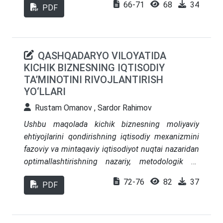
66-71
68
34
nazariy asos bo‘lib xizmat qiladi.
PDF
raqamli to‘lovlar hajmining yillik o‘sish
ko‘rsatkichlari, naqd pulsiz hisob-kitoblarning
ulushi va davlat tomonidan amalga oshirilayotgan
‘Raqamli O‘zbekiston-2030’ strategiyasi
QASHQADARYO VILOYATIDA
doirasidagi islohotlar yoritiladi. Tadqiqot
KICHIK BIZNESNING IQTISODIY
mamlakatda raqamli to‘lov infratuzilmasini yanada
TA’MINOTINI RIVOJLANTIRISH
takomillashtirish va moliyaviy xizmatlarni
YO‘LLARI
aholining barcha qatlamlariga yetkazish bo‘yicha
Rustam Omanov , Sardor Rahimov
ilmiy asoslangan taklif va tavsiyalar bilan
yakunlanadi.
Ushbu maqolada kichik biznesning moliyaviy
ehtiyojlarini qondirishning iqtisodiy mexanizmini
fazoviy va mintaqaviy iqtisodiyot nuqtai nazaridan
optimallashtirishning nazariy, metodologik va
amaliy jihatlari ko‘rib chiqiladi. Qashqadaryo
72-76
82
37
PDF
viloyati va O‘zbekiston Respublikasi bo‘yicha
2022–2024 yillardagi rasmiy statistik
ma'lumotlardan foydalangan holda, kichik