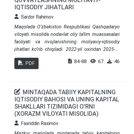
QUVVATLASHNING MOLIYAVIY-
oshirish bo‘yicha tavsiyalar ishlab chiqilgan.
IQTISODIY JIHATLARI
Sardor Rahimov
Maqolada O‘zbekiston Respublikasi Qashqadaryo
viloyati misolida nodavlat oliy ta’lim muassasalari
faoliyati va rivojlanishining moliyaviy-iqtisodiy
jihatlari ko‘rib chiqiladi. 2022-yil oxiridan 2025-yil
oxirigacha bo‘lgan davrdagi dinamik choraklik
84-88
67
46
PDF
ma’lumotlar asosida o‘quvchilar soni va o‘z
mablag‘lari hajmining ta’lim tashkilotlarining yalpi
daromadiga ta’sirining kompleks statistik va
ekonometrik tahlili o‘tkazildi. Chiziqli regressiya
MINTAQADA TABIIY KAPITALNING
modeli qurildi, institutsional tarkibiy o‘zgarishlar
IQTISODIY BAHOSI VA UNING KAPITAL
belgilandi, xususiy oliy ta’lim sektorining uzoq
SHAKLLARI TIZIMIDAGI OʻRNI
muddatli moliyaviy barqarorligini ta’minlash uchun
(XORAZM VILOYATI MISOLIDA)
davlat tomonidan kompleks mintaqaviy qo‘llab-
Faxriddin Raximov
quvvatlash mexanizmlarini shakllantirish zarurati
asoslandi.
Mazkur maqolada mintaqada tabiiy kapitalning