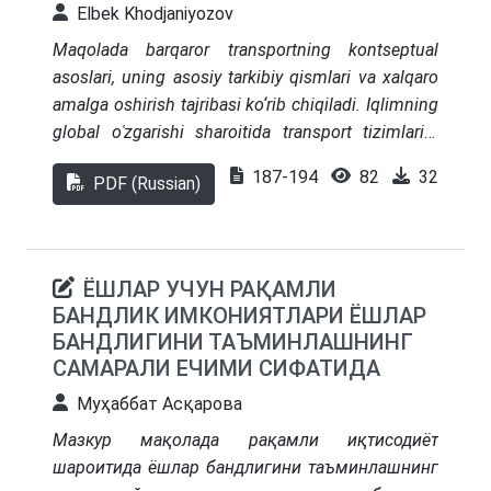
Elbek Khodjaniyozov
юритаётган корхоналарда корхона қийматини
бошқариш самарадорлигини ошириш бўйича
Maqolada barqaror
transportning kontseptual
таклифлар келтирилган.
asoslari, uning asosiy tarkibiy qismlari va xalqaro
amalga oshirish tajribasi ko‘rib chiqiladi. Iqlimning
global oʿzgarishi sharoitida transport tizimlarini
o‘zgartirishning ekologik, iqtisodiy va ijtimoiy
187-194
82
32
PDF (Russian)
jihatlari tahlil qilinadi. Elektromobilizatsiya, jamoat
transportini rivojlantirish, motorlashtirилmagan
harakatlanish turlari va aqlli transport tizimlariga
alohida e’tibor qaratiladi. Statistik ma’lumotlar,
ЁШЛАР УЧУН РАҚАМЛИ
diagrammalar va eng yaxshi jahon amaliyotlarining
БАНДЛИК ИМКОНИЯТЛАРИ ЁШЛАР
qiyosiy tahlili keltirilgan.
БАНДЛИГИНИ ТАЪМИНЛАШНИНГ
САМАРАЛИ ЕЧИМИ СИФАТИДА
Муҳаббат Асқарова
Мазкур мақолада рақамли иқтисодиёт
шароитида ёшлар бандлигини таъминлашнинг