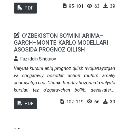
“Boshtransloyiha” AJ kabi transport sohasidagi
95-101
63
39
PDF
aksiyadorlik jamiyatlari
da aksiyalar bozor qiymati
va dividend to‘lovlari joriy holati tahlil qilingan va
xulosalar shakllantirilgan.
OʻZBEKISTON SOʻMINI ARIMA–
GARCH–MONTE-KARLO MODELLARI
ASOSIDA PROGNOZ QILISH
Fazliddin Sindarov
Valyuta kursini aniq prognoz qilish rivojlanayotgan
va chegaraviy bozorlar uchun muhim amaliy
ahamiyatga ega. Chunki bunday bozorlarda valyuta
kurslari tez oʻzgaruvchan boʻlib, devalvatsiya
bosimlari, tashqi iqtisodiy shoklar, inflyatsiya
102-119
66
39
PDF
tafovutlari va moliya bozoridagi noaniqliklar
taʼsirida keskin tebranishi mumkin. Ushbu
maqolada AQSh dollarining Oʻzbekiston soʻmiga
nisbatan kursini prognozlash uchun ARIMA–