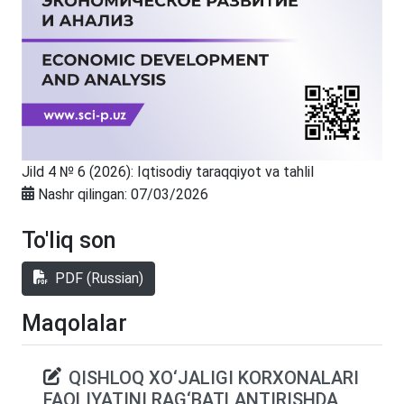
Jild 4 № 6 (2026): Iqtisodiy taraqqiyot va tahlil
Nashr qilingan:
07/03/2026
To'liq son
PDF (Russian)
Maqolalar
QISHLOQ XO‘JALIGI KORXONALARI
FAOLIYATINI RAG‘BATLANTIRISHDA