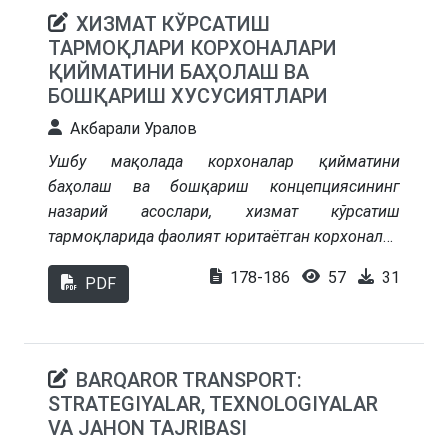
institutsional shart-sharoitlari yoritilgan. Quyosh,
ХИЗМАТ КЎРСАТИШ
shamol va gidroenergetika ishlab chiqarishining
ТАРМОҚЛАРИ КОРХОНАЛАРИ
zamonaviy holati, “yashil” iqtisodiyotga o‘tish
ҚИЙМАТИНИ БАҲОЛАШ ВА
sohasidagi davlat siyosati hamda energetik
БОШҚАРИШ ХУСУСИЯТЛАРИ
transformatsiyaning milliy iqtisodiyot
Акбарали Уралов
barqarorligiga ta’siri tahlil qilingan. Energetika
loyihalariga xos iqlimiy, texnologik, investitsiyaviy
Ушбу мақолада корхоналар қийматини
va infratuzilmaviy risklarni boshqarishda sug‘urta
баҳолаш ва бошқариш концепциясининг
bozorining o‘rniga alohida e’tibor qaratilgan.
назарий асослари, хизмат кўрсатиш
тармоқларида фаолият юритаётган корхоналар
қийматини баҳолаш ва бошқариш
178-186
57
31
PDF
хусусиятлари ҳамда хизмат кўрсатиш
корхоналари қийматини бошқариш
самарадорлигини белгиловчи омиллар ёритиб
берилган. Мамлакатимиз иқтисодиётида
BARQAROR TRANSPORT:
хизмат кўрсатиш тармоғи ўрни ва
STRATEGIYALAR, TEXNOLOGIYALAR
аҳамиятининг ошиб бориш шароитларида
VA JAHON TAJRIBASI
хизмат кўрсатиш тармоқларида фаолият