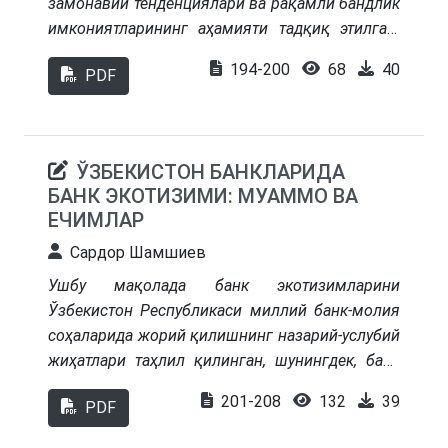
замонавий тенденциялари ва рақамли бандлик
имкониятларининг аҳамияти тадқиқ этилган.
Рақамли трансформация жараёнларининг
194-200
68
40
PDF
меҳнат бозорига таъсири, рақамли
кўникмаларга бўлган талабнинг ортиши ҳамда
ёшларнинг рақамли иқтисодиёт талабларига
мослашуви масалалари таҳлил қилинган.
ЎЗБЕКИСТОН БАНКЛАРИДА
Халқаро тажриба, жумладан Греция ва
БАНК ЭКОТИЗИМИ: МУАММО ВА
Қирғизистон мисолида рақамли кўникмаларни
ЕЧИМЛАР
ривожлантириш ва ёшлар бандлигини
Сардор Шамшиев
таъминлаш механизмлари ўрганилган.
Тадқиқот натижалари асосида ёшларни
Ушбу мақолада банк экотизимларини
рақамли иқтисодиёт талабларига мос
Ўзбекистон Республикаси миллий банк-молия
тайёрлаш, таълим тизимини
соҳаларида жорий қилишнинг назарий-услубий
такомиллаштириш, давлат ва хусусий сектор
жиҳатлари таҳлил қилинган, шунингдек, банк
ҳамкорлигини кучайтириш, рақамли
бизнесида рақамли технологияларни
201-208
132
39
тадбиркорликни ривожлантириш ҳамда
PDF
ривожлантириш масалалари кўриб ўтилган. Шу
рақамли инклюзияни таъминлаш бўйича
билан бирга банк фаолиятида рақамли