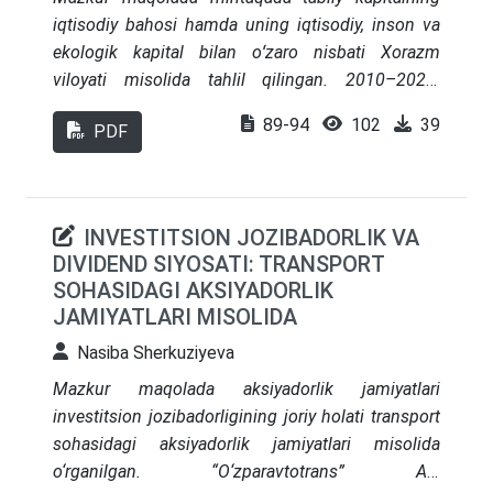
iqtisodiy bahosi hamda uning iqtisodiy, inson va
ekologik kapital bilan oʻzaro nisbati Xorazm
viloyati misolida tahlil qilingan. 2010–2024-
yillarda tabiiy kapitalning pulda ifodalangan
89-94
102
39
PDF
dinamikasi oʻrganilib, statistik tahlil asosida
kapitalning toʻrt shakli oʻrtasidagi tarkibiy
oʻzgarishlar baholangan. Natijalar tabiiy kapital
iqtisodiy qiymatining sezilarli oʻsganini, biroq
INVESTITSION JOZIBADORLIK VA
ekologik kapital oʻsish surʼati boshqa kapital
DIVIDEND SIYOSATI: TRANSPORT
shakllaridan ortda qolayotganini koʻrsatadi. Bu
SOHASIDAGI AKSIYADORLIK
iqtisodiy oʻsishni ekologik barqarorlik bilan
JAMIYATLARI MISOLIDA
muvozanatlashtirish zaruratini dolzarblashtiradi.
Nasiba Sherkuziyeva
Mazkur maqolada
aksiyadorlik jamiyatlari
investitsion jozibadorligining joriy holati transport
sohasidagi aksiyadorlik jamiyatlari misolida
o‘rganilgan.
“O‘zparavtotrans” AJ,