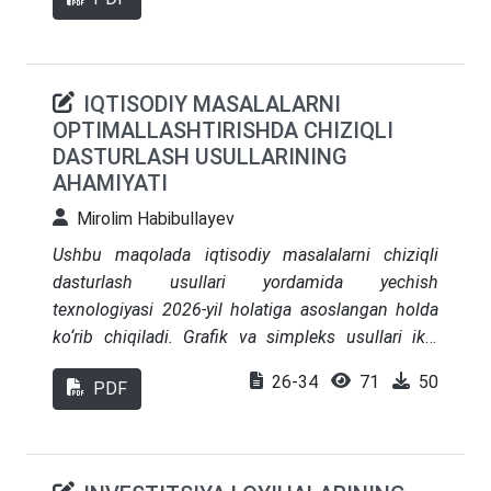
kamaytirish va qaror qabul qilish jarayonlarini
takomillashtirishda raqamli texnologiyalar hamda
elektron platformalarning ahamiyati yoritiladi.
Tadqiqot natijasida inson omilini optimallashtirish
IQTISODIY MASALALARNI
orqali davlat mablag‘laridan samarali foydalanish
OPTIMALLASHTIRISHDA CHIZIQLI
va xaridlar tizimining ochiqligini oshirish bo‘yicha
DASTURLASH USULLARINING
takliflar ishlab chiqilgan.
AHAMIYATI
Mirolim Habibullayev
Ushbu maqolada iqtisodiy masalalarni chiziqli
dasturlash usullari yordamida yechish
texnologiyasi 2026-yil holatiga asoslangan holda
ko‘rib chiqiladi. Grafik va simpleks usullari ikki
muhim amaliy misol asosida batafsil tahlil qilinadi:
26-34
71
50
PDF
O‘zbekiston milliy ipak sanoati (atlas va shoyi
ishlab chiqarish). Har bir masala uchun matematik
model tuziladi, 2026-yil narx va resurs
ko‘rsatkichlari asosida optimal yechimlar topiladi.