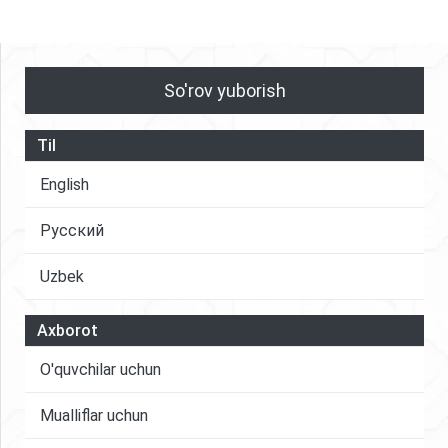
илмий таклиф ва тавсиялар ишлаб чиқилган.
технологияларни ривожлантириш муаммолари
аниқланган ва уларни бартараф этиш бўйича
таклифлар келтирилган.
So'rov yuborish
Til
English
Русский
Uzbek
Axborot
O'quvchilar uchun
Mualliflar uchun