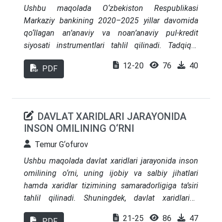
Ushbu maqolada O‘zbekiston Respublikasi
Markaziy bankining 2020–2025 yillar davomida
qo‘llagan an’anaviy va noan’anaviy pul-kredit
siyosati instrumentlari tahlil qilinadi. Tadqiqot
asosiy foiz stavkasi, majburiy zaxira normativlari,
12-20
76
40
PDF
obligatsiya emissiyasi, depozit auktsionlari, foiz
koridori va balans kengaytirish siyosatini qamrab
oladi. Statistik-empirik tahlil asosida Markaziy
bankning monetar siyosat instrumentlari
DAVLAT XARIDLARI JARAYONIDA
inflyatsiyani jilovlash, milliy valyutani
INSON OMILINING O‘RNI
barqarorlashtirish va bank tizimi likvidligini
tartibga solishdagi samaradorligi baholanadi.
Temur G‘ofurov
Ushbu maqolada davlat xaridlari jarayonida inson
omilining o‘rni, uning ijobiy va salbiy jihatlari
hamda xaridlar tizimining samaradorligiga ta’siri
tahlil qilinadi. Shuningdek, davlat xaridlarida
shaffoflikni ta’minlash, korrupsiya xavfini
21-25
86
47
PDF