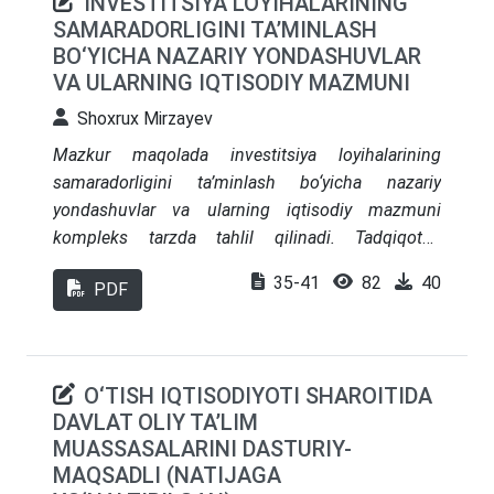
INVESTITSIYA LOYIHALARINING
Atlas va shoyi ishlab chiqarish misoli milliy
SAMARADORLIGINI TA’MINLASH
iqtisodiyot va eksport yo‘nalishini matematik
BO‘YICHA NAZARIY YONDASHUVLAR
optimal yechimi haqida. Maqola iqtisodiy qarorlar
VA ULARNING IQTISODIY MAZMUNI
qabul qilishda chiziqli dasturlashning amaliy
Shoxrux Mirzayev
qo‘llanishi va uning cheklovlarini ochib beradi.
Mazkur maqolada investitsiya loyihalarining
samaradorligini ta’minlash bo‘yicha nazariy
yondashuvlar va ularning iqtisodiy mazmuni
kompleks tarzda tahlil qilinadi. Tadqiqotda
investitsiya loyihalarini baholashning zamonaviy
35-41
82
40
PDF
usullari, moliyaviy va iqtisodiy samaradorlik
ko‘rsatkichlari, risklarni boshqarish mexanizmlari
hamda loyihalarni moliyalashtirishning
institutsional jihatlari o‘rganilgan. Shuningdek,
O‘TISH IQTISODIYOTI SHAROITIDA
investitsiya loyihalari samaradorligini oshirishda
DAVLAT OLIY TA’LIM
ESG tamoyillari, innovatsion texnologiyalar va
MUASSASALARINI DASTURIY-
strategik boshqaruvning o‘rni ilmiy asosda
MAQSADLI (NATIJAGA
yoritilgan.