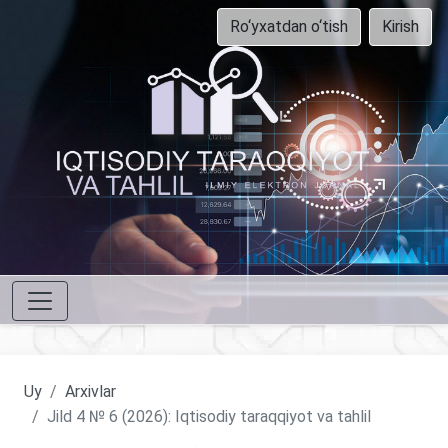
Ro‘yxatdan o‘tish
Kirish
Uy
Arxivlar
Jild 4 № 6 (2026): Iqtisodiy taraqqiyot va tahlil