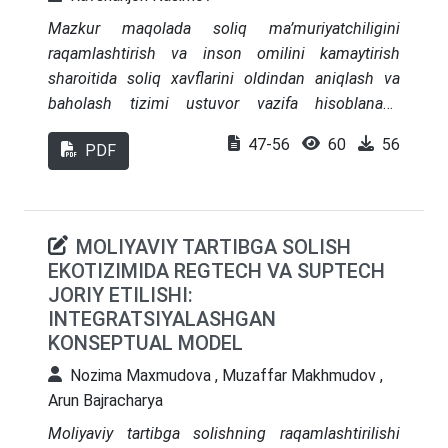
davlat asignatsiyalarini ta’lim sifati va natijadorligi
Mazkur maqolada soliq ma’muriyatchiligini
bilan bog‘lash, moliyaviy risklarni
raqamlashtirish va inson omilini kamaytirish
minimallashtirish hamda resurslardan foydalanish
sharoitida soliq xavflarini oldindan aniqlash va
samaradorligini oshirish imkonini beradigan
baholash tizimi ustuvor vazifa hisoblanadi.
tizimli yondashuvni taklif etadi.
Ayniqsa, «yashirin iqtisodiyot»ga qarshi
47-56
60
56
PDF
kurashishda soliq to‘lovchilarni xavf darajasiga
ko‘ra segmentatsiya qilish va soliq uzilishi (tax
gap) koeffitsientini minimallashtirish
mexanizmlarini takomillashtirish zarurati
MOLIYAVIY TARTIBGA SOLISH
mavzuning dolzarbligini belgilaydi. Maqola
EKOTIZIMIDA REGTECH VA SUPTECH
doirasida soliq risklarini aniqlash mezonlari va
JORIY ETILISHI:
ularni miqdoriy baholash modellari ko‘rib chiqilgan
INTEGRATSIYALASHGAN
hamda O‘zbekiston soliq tizimida risklarni
KONSEPTUAL MODEL
boshqarish samaradorligini oshirish bo‘yicha
Nozima Maxmudova , Muzaffar Makhmudov ,
takliflar ilgari surilgan.
Arun Bajracharya
Moliyaviy tartibga solishning raqamlashtirilishi