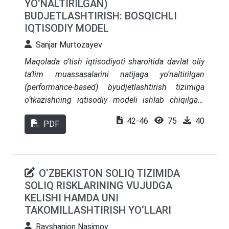
YO‘NALTIRILGAN)
BUDJETLASHTIRISH: BOSQICHLI
IQTISODIY MODEL
Sanjar Murtozayev
Maqolada o‘tish iqtisodiyoti sharoitida davlat oliy
ta’lim muassasalarini natijaga yo‘naltirilgan
(performance-based) byudjetlashtirish tizimiga
o‘tkazishning iqtisodiy modeli ishlab chiqilgan.
Tadqiqotda muallif tomonidan
42-46
75
40
PDF
moliyalashtirishning iqtisodiy-matematik modeli
taklif etilib, unda ajratiladigan mablag‘ bazaviy
normativ va integral natijadorlik indeksiga
bog‘langan natijadorlik komponentidan iborat
O‘ZBEKISTON SOLIQ TIZIMIDA
bo‘ladi. Tizimni joriy etishning to‘rt bosqichli
SOLIQ RISKLARINING VUJUDGA
modeli asoslangan bo‘lib, unda natijadorlik ulushi
KELISHI HAMDA UNI
bosqichma-bosqich oshib boradi. Xalqaro tajriba
TAKOMILLASHTIRISH YO‘LLARI
qiyosiy tahlil qilinib, model o‘tish iqtisodiyotining
Ravshanjon Nasimov
o‘ziga xosligiga moslashtirilgan. Tadqiqot natijalari