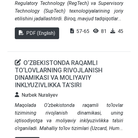
Regulatory Technology (RegTech) va Supervisory
Technology (SupTech) texnologiyalarining joriy
etilishini jadallashtirdi. Biroq, mavjud tadqiqotlarda
ushbu texnologiyalar odatda alohida o‘rganilib,
57-65
81
45
PDF (English)
ularning moliyaviy tartibga solish ekotizimidagi
o‘zaro bog‘liqligiga yetarli e’tibor qaratilmagan.
Ushbu tadqiqot mavjud adabiyotlarni tahlil qilish
va umumlashtirish asosida RegTech va SupTech
O‘ZBEKISTONDA RAQAMLI
joriy etilishiga ta’sir etuvchi umumiy
TO‘LOVLARNING RIVOJLANISH
rag‘batlantiruvchi hamda cheklovchi omillarni
DINAMIKASI VA MOLIYAVIY
aniqlovchi integratsiyalashgan konseptual
INKLYUZIVLIKKA TA’SIRI
modelni ishlab chiqadi. Model tijorat banklari va
Nurbek Nuraliyev
markaziy banklar o‘rtasidagi o‘zaro munosabatlarni
yoritib, texnologiyalarni joriy etish tartibga solish
Maqolada O‘zbekistonda raqamli to‘lovlar
ekotizimida amal qiluvchi rag‘batlantiruvchi va
tizimining rivojlanish dinamikasi, uning
cheklovchi omillar muvozanati bilan belgilanishini
iqtisodiyotga va moliyaviy inklyuzivlikka ta’siri
ko‘rsatadi. Taklif etilgan model kelgusidagi empirik
o‘rganiladi. Mahalliy to‘lov tizimlari (Uzcard, Humo,
tadqiqotlar va siyosatni ishlab chiqish uchun
Payme, Click va boshqalar) faoliyatini tahlil qilib,