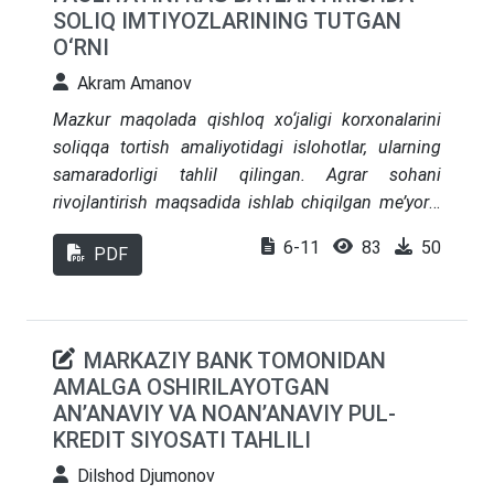
SOLIQ IMTIYOZLARINING TUTGAN
O‘RNI
Akram Amanov
Mazkur maqolada qishloq xo‘jaligi korxonalarini
soliqqa tortish amaliyotidagi islohotlar, ularning
samaradorligi tahlil qilingan. Agrar sohani
rivojlantirish maqsadida ishlab chiqilgan me’yoriy
hujjatlar o‘rganilib, qishloq xo‘jaligi korxonalarini va
6-11
83
50
PDF
ularda faoliyat olib borayotgan ishchi-
xizmatchilarni adolatli soliqqa tortish yuzasidan
taklif va tavsiyalar keltirilgan.
MARKAZIY BANK TOMONIDAN
AMALGA OSHIRILAYOTGAN
AN’ANAVIY VA NOAN’ANAVIY PUL-
KREDIT SIYOSATI TAHLILI
Dilshod Djumonov