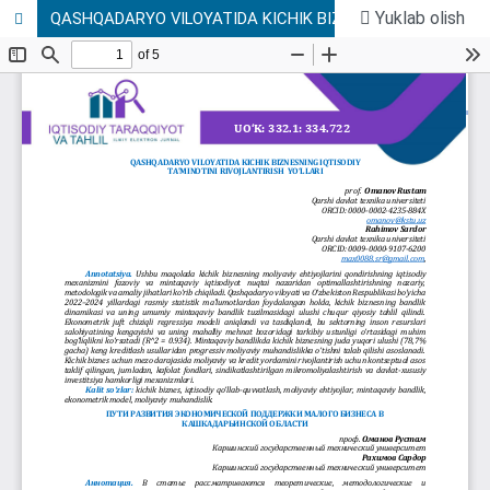
Yuklab olish
QASHQADARYO VILOYATIDA KICHIK BIZNESNING IQTISODIY TA’MINOTINI RIVOJLANTIRISH YO‘LLARI