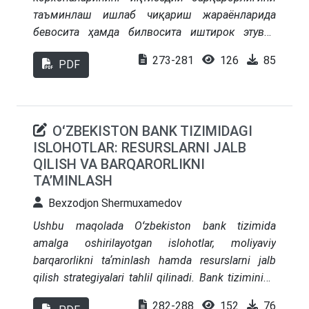
таъминлаш ишлаб чиқариш жараёнларида
бевосита ҳамда билвосита иштирок этувчи
ҳамда фаолиятнинг асосий ташкил этувчи
273-281
126
85
PDF
омилларидан ҳисобланган ресурсларга
боғлиқдир. Мазкур мақола корхонада
иқтисодий барқарорликни таъминловчи
иқтисодий ресурсларнинг таркибий
OʻZBEKISTON BANK TIZIMIDAGI
тузилмасини тадқиқ этишга қаратилган бўлиб,
ISLOHOTLAR: RESURSLARNI JALB
ҳар бир ресурснинг иқтисодий жараёнларга
QILISH VA BARQARORLIKNI
нисбатан таъсир доираси ёритилган.
TAʼMINLASH
Bexzodjon Shermuxamedov
Ushbu maqolada Oʻzbekiston bank tizimida
amalga oshirilayotgan islohotlar, moliyaviy
barqarorlikni taʼminlash hamda resurslarni jalb
qilish strategiyalari tahlil qilinadi. Bank tizimining
modernizatsiyasi, yangi moliyaviy vositalar va
282-288
152
76