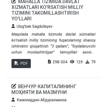
MAHALLA TIZIMIDA DAVLAT
XIZMATLARI KOʻRSATISH MILLIY
TIZIMINI TAKOMILLASHTIRISH
YOʻLLARI
Ulugʻbek Sagdullayev
Maqolada mahalla tizimida davlat xizmatlari
koʻrsatish milliy tizimining fuqarolarning shaxsiy
ishtirokini qisqartirish “3 qadam”, “foydalanuvchi
uchun moslashtirilgan” tamoyillari asosida
takomillashtirilgan
mahalla tizimida davlat
298-304
129
79
PDF
xizmatlariga boʻlgan talabni aniqlash, davlat
xizmatlari koʻrsatish talablarini belgilash, davlat
xizmatlari koʻrsatish standartlarini belgilash, davlat
xizmatlari roʻyxatini shakllantirish, davlat xizmatlari
ВЕНЧУР КАПИТАЛИНИНГ
koʻrsatishdagi ustuvorliklarni belgilash imkonini
МОҲИЯТИ ВА МАЗМУНИ
beruvchi tashkiliy-iqtisodiy mexanizmi va uning
mahalla tizimida davlat xizmatlari koʻrsatishni
Камолиддин Абдурахманов
tashkil qilish jarayoni yoritib berilgan. Ushbu