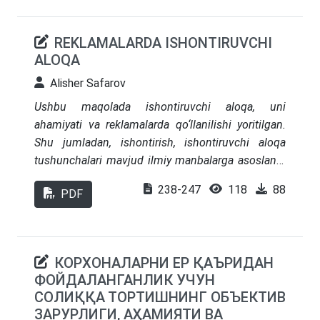
hisoblanadi. Maqolada Oʻzbekiston Respublikasi
bank tizimining barqarorligini ta’minlash bilan
REKLAMALARDA ISHONTIRUVCHI
bogʻliq boʻlgan dolzarb muammolar aniqlangan va
ALOQA
ularni hal qilishga qaratilgan ilmiy takliflar ishlab
chiqilgan.
Alisher Safarov
Ushbu maqolada ishontiruvchi aloqa, uni
ahamiyati va reklamalarda qo‘llanilishi yoritilgan.
Shu jumladan, ishontirish, ishontiruvchi aloqa
tushunchalari mavjud ilmiy manbalarga asoslanib
tadqiq qilingan. I
shontiruvchi aloqa tushunchasini
238-247
118
88
PDF
va uning jarayonini ifodalas
hda
umumiy aloqa
jarayoni modeli, uni tashkil etuvchi asosiy
elementlari va komponentlari alohida ko‘rib
chiqilgan. Shuningdek, ishontiruvchi aloqa
КОРХОНАЛАРНИ ЕР ҚАЪРИДАН
doirasida o‘rganish, dissonans-atribut, kam ishtirok
ФОЙДАЛАНГАНЛИК УЧУН
ierarxiyalari reklamalarda qo‘llanilishi nuqtai
СОЛИҚҚА ТОРТИШНИНГ ОБЪЕКТИВ
nazaridan yoritilgan.
ЗАРУРЛИГИ, АҲАМИЯТИ ВА