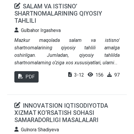
SALAM VA ISTISNO’
SHARTNOMALARINING QIYOSIY
TAHLILI
Gulbahor Irgasheva
Mazkur maqolada salam va istisno’
shartnomalarining qiyosiy tahlili amalga
oshirilgan. Jumladan, qiyosiy tahlilda
shartnomalarning o‘ziga xos xususiyatlari, ularning
amaliyotda qo‘llanilishi va iqtisodiy jihatlari
3-12
156
97
PDF
o‘rganilgan. Shuningdek, mushoraka-istisno’-
ijaraga asoslangan davlat xususiy-sheriklik (DXSh)
infratuzilma loyihalarini moliyalashtirish tuzilmasi
va bosqichlari haqida ham ma’lumotlar keltirilgan.
INNОVАTSIОN IQTISОDIYОTDА
XIZMАT KО‘RSАTISH SОHАSI
SАMАRАDОRLIGI MАSАLАLАRI
Gulnоrа Shаdiyеvа