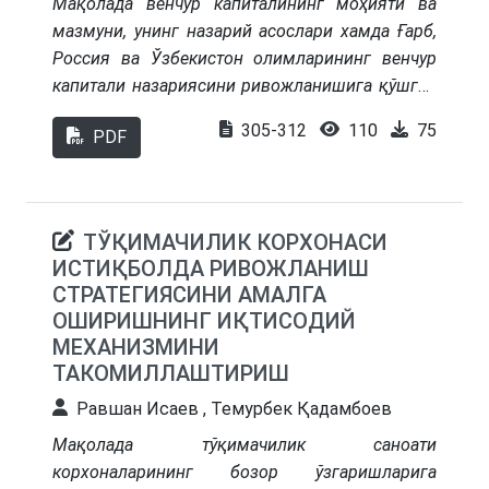
Мақолада венчур капиталининг моҳияти ва
tashkiliy-iqtisodiy mexanizm asosida mahalla
мазмуни, унинг назарий асослари хамда Ғарб,
tizimida davlat xizmatlari koʻrsatishning asosiy
Россия ва Ўзбекистон олимларининг венчур
yoʻnalishlarini taklif qilingan.
капитали назариясини ривожланишига қўшган
хиссаси очиб берилган.
305-312
110
75
PDF
ТЎҚИМАЧИЛИК КОРХОНАСИ
ИСТИҚБОЛДА РИВОЖЛАНИШ
СТРАТЕГИЯСИНИ АМАЛГА
ОШИРИШНИНГ ИҚТИСОДИЙ
МЕХАНИЗМИНИ
ТАКОМИЛЛАШТИРИШ
Равшан Исаев , Темурбек Қадамбоев
Мақолада тўқимачилик саноати
корхоналарининг бозор ўзгаришларига