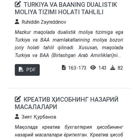
TURKIYA VA BAANING DUALISTIK
MOLIYA TIZIMI HOLATI TAHLILI
Ruhiddin Zayniddinov
Mazkur maqolada dualistik moliya tizimiga ega
Turkiya va BAA mamlakatlarining moliya bozori
joriy holati tahlil qilinadi. Xususan, maqolada
Turkiya va BAA (Birlashgan Arab Amirliklari)ning
islomiy va an’anaviy moliya tizimining qiyosiy
163-173
143
82
PDF
tahlili olib borilib, bunda islom moliyasining
umumiy moliya bozoridagi ishtirokining holati,
islomiy kapital bozori, islomiy sug‘urta bozori va
islomiy investitsiya fondlarining moliya bozoridagi
КРЕАТИВ ҲИСОБНИНГ НАЗАРИЙ
ishtirokining qiyosiy holati tadqiq etiladi.
МАСАЛАЛАРИ
Зият Қурбанов
Мақолада креатив бухгалтерия ҳисобининг
назарий масалалари ёритилган. Креатив ҳисоб