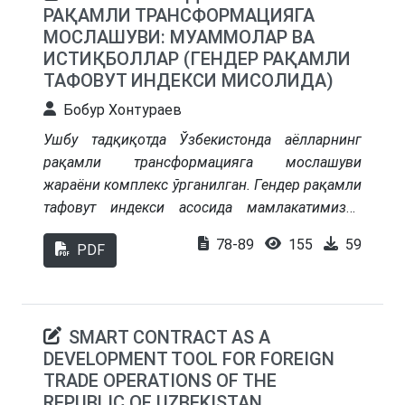
РАҚАМЛИ ТРАНСФОРМАЦИЯГА
МОСЛАШУВИ: МУАММОЛАР ВА
ИСТИҚБОЛЛАР (ГEНДEР РАҚАМЛИ
ТАФОВУТ ИНДEКСИ МИСОЛИДА)
Бобур Хонтураев
Ушбу тадқиқотда Ўзбекистонда аёлларнинг
рақамли трансформацияга мослашуви
жараёни комплекс ўрганилган. Гендер рақамли
тафовут индекси асосида мамлакатимизда
хотин-қизларнинг рақамли технологиялардан
78-89
155
59
PDF
фойдаланиш даражаси, уларнинг рақамли
кўникмалари ва рақамли трансформацияга
мослашув жараёнидаги асосий муаммолар
таҳлил қилинган. Тадқиқот давомида статистик
SMART CONTRACT AS A
маълумотлар, қиёсий таҳлил, сегментлаш,
DEVELOPMENT TOOL FOR FOREIGN
хорижий мамлакатлар тажрибаси чуқур
TRADE OPERATIONS OF THE
ўрганилган. Гендер рақамли тафовут
REPUBLIC OF UZBEKISTAN