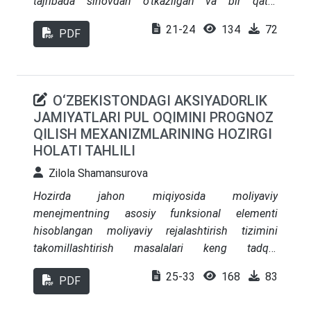
tajribada sinovdan o‘tkazilgan va bir qator
qayiqlarning elementlarini sozlanishi haqida
21-24
134
72
PDF
xulosalar keltirilgan.
O‘ZBEKISTONDAGI AKSIYADORLIK
JAMIYATLARI PUL OQIMINI PROGNOZ
QILISH MEXANIZMLARINING HOZIRGI
HOLATI TAHLILI
Zilola Shamansurova
Hozirda jahon miqiyosida moliyaviy
menejmentning asosiy funksional elementi
hisoblangan moliyaviy rejalashtirish tizimini
takomillashtirish masalalari keng tadqiq
etilmoqda. Xususan, global pandemiya sharoitida
25-33
168
83
PDF
tashqi bozorlardagi o‘zgaruvchan muhitga tez
moslanuvchan moliyaviy rejalashtirish tizimi va