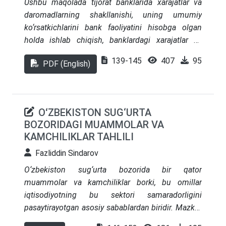
Ushbu maqolada tijorat banklarida xarajatlar va
nazariy yondashuvlarni birlashtirgan holda “Islom
daromadlarning shakllanishi, uning umumiy
darchalari”ning global moliyaviy bozordagi
ko‘rsatkichlarini bank faoliyatini hisobga olgan
istiqbollarini ham yoritadi.
holda ishlab chiqish, banklardagi xarajatlar va
daromadlarning hisobi va tahlilini “Ipak yo‘li” bank
139-145
407
95
PDF (English)
ATIB misolida ko‘rib chiqamiz.
OʻZBEKISTON SUG‘URTA
BOZORIDAGI MUAMMOLAR VA
KAMCHILIKLAR TAHLILI
Fazliddin Sindarov
O‘zbekiston sug‘urta bozorida bir qator
muammolar va kamchiliklar borki, bu omillar
iqtisodiyotning bu sektori samaradorligini
pasaytirayotgan asosiy sabablardan biridir. Mazkur
maqola sug‘urta xizmatlari tizimidagi mavjud