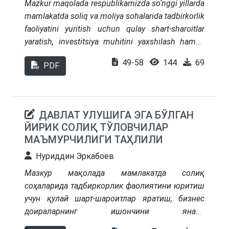
Mazkur maqolada respublikamizda so‘nggi yillarda
mamlakatda soliq va moliya sohalarida tadbirkorlik
faoliyatini yuritish uchun qulay shart-sharoitlar
yaratish, investitsiya muhitini yaxshilash hamda
biznes doiralarining ishonchini yanada
49-58
144
69
PDF
mustahkamlashga qaratilgan keng ko‘lamli
islohotlar yoritilgan. Shu bilan birga, iqtisodiyotda
yashirin aylanma savdo va umumiy ovqatlanish,
avtotransportda tashish, uy-joy qurilishi va
ДАВЛАТ УЛУШИГА ЭГА БЎЛГАН
ta’mirlash, turarjoy xizmatlarini ko‘rsatish kabi
ЙИРИК СОЛИҚ ТЎЛОВЧИЛАР
sohalar o‘rganilib, xorij tajribasi, mamlakatimizda
МАЪМУРЧИЛИГИ ТАҲЛИЛИ
uni qo‘llash bo‘yicha ilmiy-amaliy xulosa va takliflar
Нуриддин Эркабоев
shakllantirilgan.
Мазкур мақолада мамлакатда солиқ
соҳаларида тадбиркорлик фаолиятини юритиш
учун қулай шарт-шароитлар яратиш, бизнес
доираларнинг ишончини янада
мустаҳкамлашга қаратилган кенг кўламли