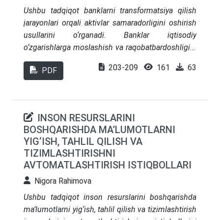
Ushbu tadqiqot banklarni transformatsiya qilish
jarayonlari orqali aktivlar samaradorligini oshirish
usullarini o‘rganadi. Banklar iqtisodiy
o‘zgarishlarga moslashish va raqobatbardoshligini
saqlab qolish uchun transformatsiya jarayonlarini
203-209
161
63
PDF
amalga oshirishlari zarur. Tadqiqotda banklarning
transformatsiya jarayonlari, ularning samaradorligi
va moliyaviy ko‘rsatkichlari o‘rtasidagi bog‘liqlik
tahlil qilinadi.
INSON RESURSLARINI
BOSHQARISHDA MA’LUMOTLARNI
YIG‘ISH, TAHLIL QILISH VA
TIZIMLASHTIRISHNI
AVTOMATLASHTIRISH ISTIQBOLLARI
Nigora Rahimova
Ushbu tadqiqot inson resurslarini boshqarishda
ma’lumotlarni yig‘ish, tahlil qilish va tizimlashtirish