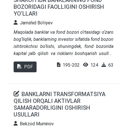
SHAROITIDA BANKLARNING FOND
muhitiga mumkin boʻlgan salbiy taʼsirlar va
BOZORIDAGI FAOLLIGINI OSHIRISH
samarasiz tekshirishlar natijasida yuzaga keladigan
YO‘LLARI
xavflar muhokama qilinadi. Soliq nazorati
Jamshid Bo‘riyev
sohasidagi joriy tendensiyalar, jumladan,
jarayonlarni avtomatlashtirish va katta
Maqolada banklar va fond bozori o‘rtasidagi o‘zaro
maʼlumotlarni tahlil qilish texnologiyalaridan
bog‘liqlik, banklarning investor sifatida fond bozori
foydalanish tahlil qilinadi. Xulosa oʻrnida, soliq
ishtirokchisi bo‘lishi, shuningdek, fond bozorida
tekshiruvi tizimini takomillashtirishning asosiy
kapital jalb qilish va risklarni boshqarish usullari
yoʻnalishlari, xususan, raqamlashtirish, soliq
ko‘rib chiqiladi. Banklar faoliyatining fond
195-202
124
63
inspektorlari malakasini oshirish va soliq
PDF
bozoridagi o‘ziga xos xususiyatlari hamda bu
toʻlovchilar bilan oʻzaro hamkorlikning yanada
jarayondagi nazariy yondashuvlar batafsil
shaffof tizimini yaratish kabilar alohida taʼkidlandi.
o‘rganiladi.
Maqolada soliq tekshiruvlari samaradorligini va
BANKLARNI TRANSFORMATSIYA
byudjet tizimining barqarorligini oshirish maqsadida
QILISH ORQALI AKTIVLAR
ularni optimallashtirish boʻyicha tavsiyalar berilgan.
SAMARADORLIGINI OSHIRISH
USULLARI
Bekzod Muminov