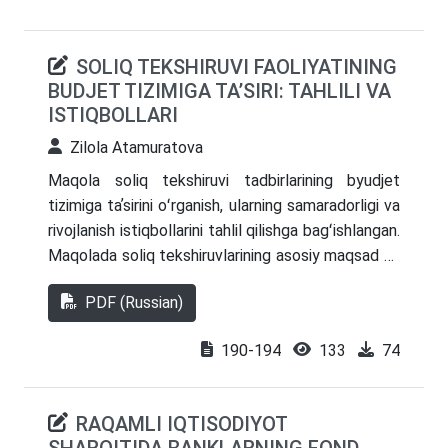
SOLIQ TEKSHIRUVI FAOLIYATINING
BUDJET TIZIMIGA TA’SIRI: TAHLILI VA
ISTIQBOLLARI
Zilola Atamuratova
Maqola soliq tekshiruvi tadbirlarining byudjet
tizimiga taʼsirini oʻrganish, ularning samaradorligi va
rivojlanish istiqbollarini tahlil qilishga bagʻishlangan.
Maqolada soliq tekshiruvlarining asosiy maqsad va
vazifalari, ularning byudjet uchun ijobiy va salbiy
PDF (Russian)
oqibatlari muhokama qilinadi. Soliq
tekshiruvlarining soliq tushumlarini koʻpaytirish,
190-194
133
74
soliq intizomini yaxshilash va yashirin iqtisodiyotga
qarshi kurashishdagi taʼsiriga alohida eʼtibor
qaratilmoqda. Maqolada, shuningdek, yuqori
RAQAMLI IQTISODIYOT
maʼmuriy xarajatlar bilan bogʻliq muammolar, biznes