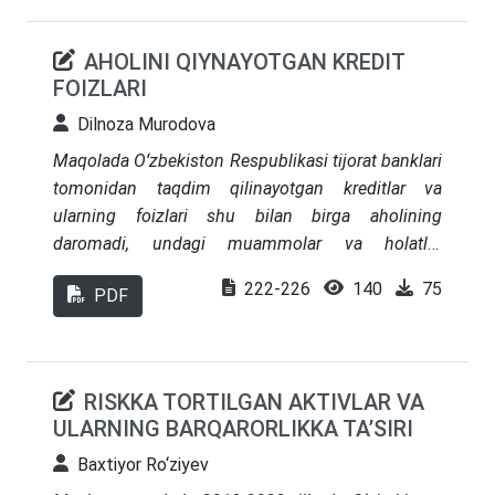
tizimlarini rivojlantirish muhim yoʻnalishlar sifatida
aniqlangan.
AHOLINI QIYNAYOTGAN KREDIT
FOIZLARI
Dilnoza Murodova
Maqolada Oʻzbekiston Respublikasi tijorat banklari
tomonidan taqdim qilinayotgan kreditlar va
ularning foizlari shu bilan birga aholining
daromadi, undagi muammolar va holatlar
keltirilgan. Kreditga oid qonun hujjatlari va
222-226
140
75
PDF
amaldagi mazmun-mohiyati ochib berilgan.
RISKKA TORTILGAN AKTIVLAR VA
ULARNING BARQARORLIKKA TA’SIRI
Baxtiyor Ro‘ziyev