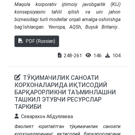
Maqola korporativ ijtimoiy javobgarlik (KIJ)
konsepsiyasini tahlil qilish va uni jahon
biznesidagi turli modellar orqali amalga oshirishga
bag‘ishlangan. Yevropa, AQSh, Buyuk Britaniya,
Yaponiya va Kanadada qo‘llaniladigan KIJ ning
PDF (Russian)
asosiy modellari ko‘rib chiqildi, ularning har biri
madaniy, iqtisodiy va siyosiy sharoitlarni aks
248-261
146
104
ettiruvchi o‘ziga xos xususiyatlarga ega. Bundan
tashqari, maqolada ta’kidlanishicha, inqiroz
sharoitida KIJ biznes, jamiyat va tabiatni
ТЎҚИМАЧИЛИК САНОАТИ
bog‘laydigan muhim mexanizmga aylanadi.
КОРХОНАЛАРИДА ИҚТИСОДИЙ
Ijtimoiy mas’uliyat nafaqat moslashish va omon
БАРҚАРОРЛИКНИ ТАЪМИНЛАШНИ
qolish vositasi, balki yanada rivojlanish uchun
ТАШКИЛ ЭТУВЧИ РЕСУРСЛАР
xizmat qiladi.
ТАРКИБИ
Севарахон Абдуллаева
Фаолият юритаётган тўқимачилик саноати
корхоналарининг иқтисодий барқарорлигини