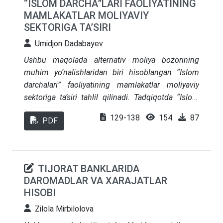
“ISLOM DARCHA”LARI FAOLIYATINING
sohalar o‘rganilib, xorij tajribasi, mamlakatimizda
MAMLAKATLAR MOLIYAVIY
uni qo‘llash bo‘yicha ilmiy-amaliy xulosa va takliflar
SEKTORIGA TA’SIRI
shakllantirilgan.
Umidjon Dadabayev
Ushbu maqolada alternativ moliya bozorining
muhim yo‘nalishlaridan biri hisoblangan “Islom
darchalari” faoliyatining mamlakatlar moliyaviy
sektoriga ta’siri tahlil qilinadi. Tadqiqotda “Islom
darchalari” konsepsiyasi, ularning an’anaviy
129-138
154
87
PDF
banklar tarkibida tashkil etilishining iqtisodiy
samaradorligi, moliyaviy inklyuzivlikni oshirishdagi
roli va Shariat tamoyillariga mos xizmatlarni
taqdim etish orqali bozor talabiga javob berish
TIJORAT BANKLARIDA
imkoniyatlari o‘rganiladi. Shuningdek, ushbu
DAROMADLAR VA XARAJATLAR
mexanizmning rivojlanayotgan mamlakatlardagi
HISOBI
bank sektori barqarorligiga va xorijiy
Zilola Mirbilolova
investitsiyalarni jalb qilishga ta’siri tahlil qilinadi.
Maqola tajriba asosidagi empirik natijalar va