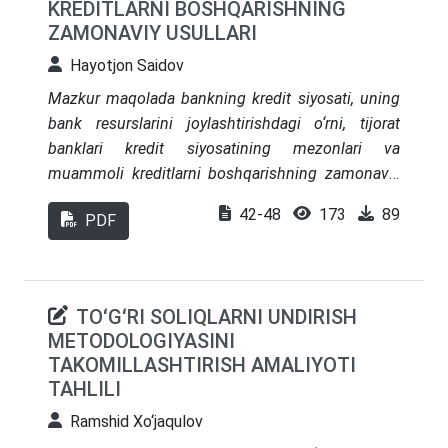
KREDITLARNI BOSHQARISHNING
тавсиялар ўрин олган.
ZAMONAVIY USULLARI
Hayotjon Saidov
Mazkur maqolada
bankning kredit siyosati, uning
bank resurslarini joylashtirishdagi o‘rni, tijorat
banklari kredit siyosatining mezonlari va
muammoli kreditlarni boshqarishning zamonaviy
usullari haqida so‘z boradi. Shuningdek, maqola
42-48
173
89
PDF
davomida tijorat banki kredit portfeli, uning
mohiyati va shakllanishi masalalariga ham alohida
to‘xtalib o‘tilgan.
TOʻGʻRI SOLIQLARNI UNDIRISH
METODOLOGIYASINI
TAKOMILLASHTIRISH AMALIYΟTI
TAHLILI
Ramshid Xo‘jaqulov