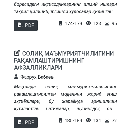
борасидаги иқтисодчиларнинг илмий ишлари
таҳлил қилиниб, тегишли хулосалар қилинган.
174-179
123
95
PDF
СОЛИҚ МАЪМУРИЯТЧИЛИГИНИ
РАҚАМЛАШТИРИШНИНГ
АФЗАЛЛИКЛАРИ
Фаррух Бабаев
Мақолада солиқ маъмуриятчилигининг
рақамлаштирилган моделини жорий этиш
эҳтиёжлари, бу жараёнда эришилиши
кутилаётган натижалар, шунингдек, янги
моделни жорий этишда пайдо бўлиши мумкин
180-189
131
72
PDF
бўлган муаммолар ва уларни бартараф этиш
йўллари ҳақида сўз юритилади.