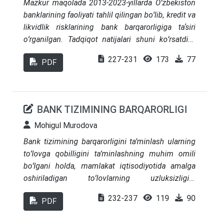
Mazkur maqolada 2013-2023-yillarda Oʻzbekiston
banklarining faoliyati tahlil qilingan boʻlib, kredit va
likvidlik risklarining bank barqarorligiga taʼsiri
oʻrganilgan. Tadqiqot natijalari shuni koʻrsatdiki,
kredit risklarining ortishi moliyaviy barqarorlikni
227-231
173
77
PDF
pasaytiruvchi asosiy omildir. Shu bilan birga,
yuqori likvid aktivlarga ega boʻlgan banklar
barqarorroq ekanligi aniqlangan. Tadqiqot
banklarning risklarni boshqarish tizimini
BANK TIZIMINING BARQARORLIGI
takomillashtirish uchun ilmiy asos va amaliy
tavsiyalarni taklif etadi.
Mohigul Murodova
Bank tizimining barqarorligini ta’minlash ularning
toʻlovga qobilligini ta’minlashning muhim omili
boʻlgani holda, mamlakat iqtisodiyotida amalga
oshiriladigan toʻlovlarning uzluksizligini
ta’minlashning zarur sharti hisoblanadi. Shu
232-237
119
90
PDF
sababli, bank tizimining barqarorligini ta’minlash
bank nazoratining asosiy obyektlaridan biri