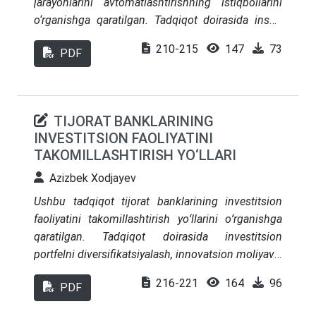
jarayonlarini avtomatlashtirishning istiqbollarini
o‘rganishga qaratilgan. Tadqiqot doirasida inson
resurslari boshqaruvining zamonaviy
210-215
147
73
PDF
yondashuvlari, avtomatlashtirilgan tizimlarning
ahamiyati va ularning samaradorlikka ta’siri tahlil
qilindi.
TIJORAT BANKLARINING
INVESTITSION FAOLIYATINI
TAKOMILLASHTIRISH YO‘LLARI
Azizbеk Xodjayev
Ushbu tadqiqot tijorat banklarining investitsion
faoliyatini takomillashtirish yoʻllarini oʻrganishga
qaratilgan. Tadqiqot doirasida investitsion
portfelni diversifikatsiyalash, innovatsion moliyaviy
mahsulotlarni joriy etish, xalqaro moliya
216-221
164
96
PDF
bozorlariga chiqish, davlat-xususiy sheriklik
loyihalarida ishtirok etish va risklarni boshqarish