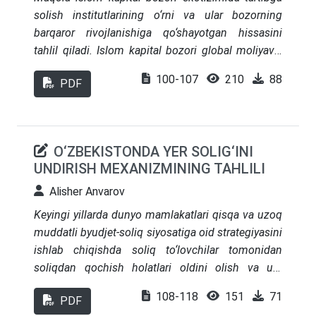
solish institutlarining o‘rni va ular bozorning
barqaror rivojlanishiga qo‘shayotgan hissasini
tahlil qiladi. Islom kapital bozori global moliyaviy
tizimning muhim tarkibiy qismi bo‘lib, sukuk,
100-107
210
88
PDF
islomiy aksiyalar va boshqa moliyaviy
instrumentlarni taklif qilish orqali iqtisodiy
barqarorlikni ta’minlaydi. Maqolada shariat kuzatuv
kengashlari, AAOIFI va IFSB kabi xalqaro
O‘ZBEKISTONDA YER SOLIG‘INI
standartlashtirish tashkilotlari va boshqa tartibga
UNDIRISH MEXANIZMINING TAHLILI
soluvchi institutlarning ahamiyati yoritilgan.
Alisher Anvarov
Keyingi yillarda dunyo mamlakatlari qisqa va uzoq
muddatli byudjet-soliq siyosatiga oid strategiyasini
ishlab chiqishda soliq to‘lovchilar tomonidan
soliqdan qochish holatlari oldini olish va uni
kamaytirishning turli xil mexanizmlarini joriy
108-118
151
71
PDF
etishga alohida e’tibor bermoqda. Shu bilan birga,