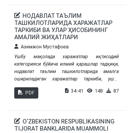
uning strategik rejalar bilan uyg‘unlashtirilgan
mukammal modelini shakllantirish yuzasidan
НОДАВЛАТ ТАЪЛИМ
maqsadli izlanishlar olib borilmoqda. Shuningdek,
ТАШКИЛОТЛАРИДА ХАРАЖАТЛАР
moliyaviy menejmentning asosiy funksional
ТАРКИБИ ВА УЛАР ҲИСОБИНИНГ
elementlaridan biri kompaniyalar moliyaviy-xo‘jalik
АМАЛИЙ ЖИҲАТЛАРИ
faoliyatini kompleks baholashning keng
Азимжон Мустафоев
ko‘rsatkichlar arsenalini mujassamlashtiruvchi
moliyaviy diagnostikaning tashkiliy arxitekturasini
Ушбу мақолада харажатлар иқтисодий
takomillashtirishga e’tibor qaratilmoqda.
категорияси бўйича илмий қарашлар тадқиқи,
нодавлат таълим ташкилотларида амалга
ошириладиган харажатлар таркиби, ушбу
харажатларни бевосита ва билвосита
34-41
148
87
PDF
харажатларга таснифлаш орқали харажатлар
таркибини белгилаб олиш масалалари,
шунингдек, нодавлат таълим ташкилотида
асосий ва қўшимча фаолият турлари бўйича
O‘ZBEKISTON RESPUBLIKASINING
амалга оширилган харажатларни бухгалтерия
TIJORAT BANKLARIDA MUAMMOLI
ҳисобида акс эттиришга оид илмий таклиф ва