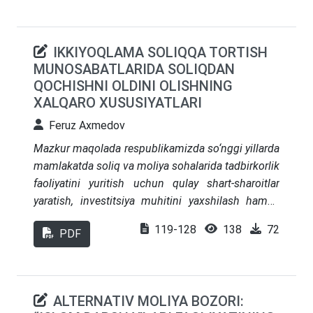
sohalar o‘rganilib, xorij tajribasi, mamlakatimizda
uni qo‘llash bo‘yicha ilmiy-amaliy xulosa va takliflar
shakllantirilgan.
IKKIYOQLAMA SOLIQQA TORTISH
MUNOSABATLARIDA SOLIQDAN
QOCHISHNI OLDINI OLISHNING
XALQARO XUSUSIYATLARI
Feruz Axmedov
Mazkur maqolada respublikamizda so‘nggi yillarda
mamlakatda soliq va moliya sohalarida tadbirkorlik
faoliyatini yuritish uchun qulay shart-sharoitlar
yaratish, investitsiya muhitini yaxshilash hamda
biznes doiralarining ishonchini yanada
119-128
138
72
PDF
mustahkamlashga qaratilgan keng ko‘lamli
islohotlar yoritilgan. Shu bilan birga, iqtisodiyotda
yashirin aylanma savdo va umumiy ovqatlanish,
avtotransportda tashish, uy-joy qurilishi va
ALTERNATIV MOLIYA BOZORI:
ta’mirlash, turarjoy xizmatlarini ko‘rsatish kabi