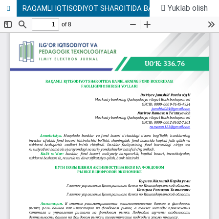
Yuklab olish
RAQAMLI IQTISODIYOT SHAROITIDA BANKLARNING FOND BOZORIDAGI FAOLLIGINI OSHIRISH YO‘LLARI