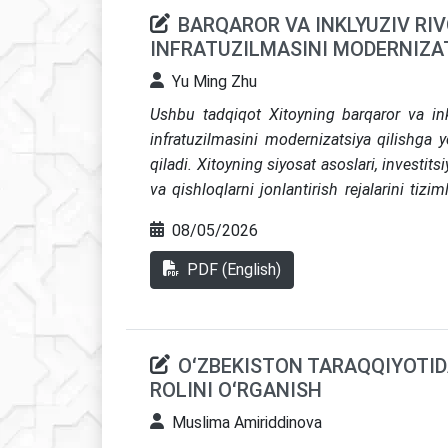
BARQAROR VA INKLYUZIV RI
INFRATUZILMASINI MODERNIZAT
Yu Ming Zhu
Ushbu tadqiqot Xitoyning barqaror va ink
infratuzilmasini modernizatsiya qilishga 
qiladi. Xitoyning siyosat asoslari, investit
va qishloqlarni jonlantirish rejalarini tizi
darajasidagi turizm infratuzilmasi tizimini
08/05/2026
usuli miqdoriy ma’lumotlar tahlilini sifa
natijalari shuni ko‘rsatadiki, Xitoyni
PDF (English)
rejalashtirishni bozorga asoslangan investits
turizm texnologiyasidan to‘liq foydalan
kamaytirish loyihalari orqali inklyuziv rivo
OʻZBEKISTON TARAQQIYOTI
bozori kengayishda davom etdi. Infratuzilm
ROLINI OʻRGANISH
daromadlari bilan ijobiy bog’liq edi. Ush
rivojlanayotgan mamlakatlar uchun ama
Muslima Amiriddinova
tomonlarni boshqarish, bosqichma-bosqich i