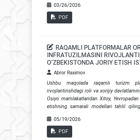
ko‘rsatilgan. Tadqiqot davomida turizm
Samarqand, Buxoro va Xiva kabi qadimiy Ip
03/26/2026
konseptual modeli taklif etilgan bo‘lib, u
mablag‘larni mamlakatning barqaror rivojla
turizm mahsuloti portfelini shakllantiris
PDF
g‘oyani yanada qo‘llab-quvvatlaydi.
monitoring tizimini joriy etish bosqichlari
iqtisodiy barqarorlikni ta’minlash, m
rag‘batlantirish va qo‘shimcha qiymat yarat
RAQAMLI PLATFORMALAR OR
sohani raqobatbardosh va barqaror rivojl
INFRATUZILMASINI RIVOJLANTI
chiqilgan
O‘ZBEKISTONDA JORIY ETISH I
Abror Raximov
Ushbu maqolada raqamli turizm platf
rivojlantirishdagi roli va xorijiy davlatlarn
Osiyo mamlakatlaridan Xitoy, Yevropadan I
etishning samarali modellari tahlil qili
infratuzilmasidagi mavjud muammolar ani
05/19/2026
moslashtirib qo‘llashning istiqbolli yo‘nalis
PDF