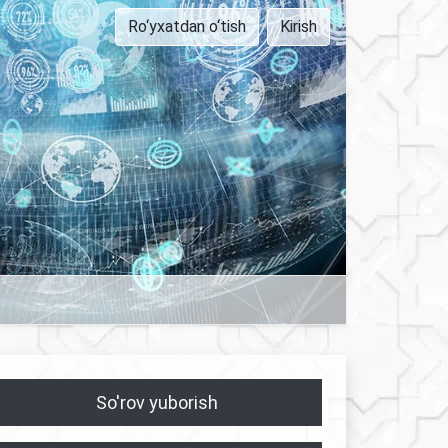
Ro‘yxatdan o‘tish
Kirish
So'rov yuborish