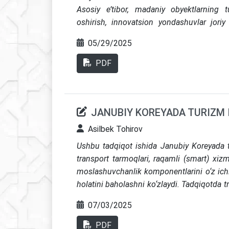
yangi nazariy va amaliy hissa qo‘shadi
Asosiy e’tibor, madaniy obyektlarning tu
oshirish, innovatsion yondashuvlar joriy e
Tadqiqot natijasida turizm infratuzilmasi,
05/29/2025
mahalliy hamjamiyat ishtirokining muhim
sharoitida muzey va madaniy meros obyektla
PDF
tavsiyalar ishlab chiqilgan.
JANUBIY KOREYADA TURIZM 
Asilbek Tohirov
Ushbu tadqiqot ishida Janubiy Koreyada tu
transport tarmoqlari, raqamli (smart) xiz
moslashuvchanlik komponentlarini o‘z ic
holatini baholashni ko‘zlaydi. Tadqiqotda t
tourism ilovalari, kiberxavfsizlik, yashil
07/03/2025
moslashuv (resilience) omillari tahlil qil
raqamli inklyuzivlik muammolari ham yori
PDF