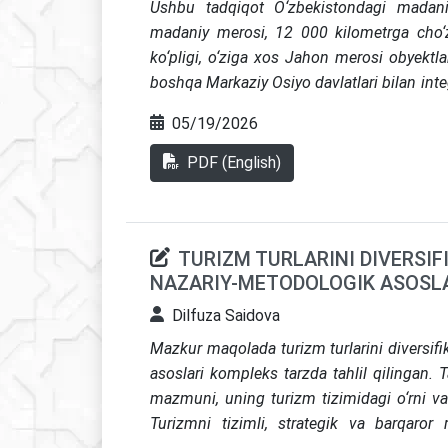
Ushbu tadqiqot O‘zbekistondagi madaniy 
jamiyatga yo‘naltirilgan inklyuziv turizm stra
madaniy merosi, 12 000 kilometrga cho‘zi
ko‘pligi, o‘ziga xos Jahon merosi obyektla
boshqa Markaziy Osiyo davlatlari bilan int
qilmoqda. O‘zbekistonda turizm sanoatin
05/19/2026
G‘arb tsivilizatsiyalarini bog‘lagan Ipak y
savdo markazlari bo'lib xizmat qilgan. O‘z
PDF (English)
boyliklari sayohatchilarni o‘ziga jalb qi
yo‘nalishlari tarmog‘i bo‘lib, u takomillas
O‘zbekistonning turizm sanoati keng ko‘la
TURIZM TURLARINI DIVERSI
tarixiy va madaniy boyliklariga hurma
NAZARIY-METODOLOGIK ASOSL
infratuzilmani qurishni o‘z ichiga oladi
borishi natijasida qonuniy turizm sek
Dilfuza Saidova
iqtisodiyotning o‘ziga xos jihati sifatida 
Mazkur maqolada turizm turlarini diversif
juda murakkab bo‘lib, sezilarli ijtimoiy, s
asoslari kompleks tarzda tahlil qilingan. 
Madaniy va tarixiy turizm ulkan salohiyatga
mazmuni, uning turizm tizimidagi o‘rni va 
sanoatining ajralmas qismi hisoblanadi. Ko
Turizmni tizimli, strategik va barqaror 
bo‘lgan O‘zbekiston madaniyat va mero