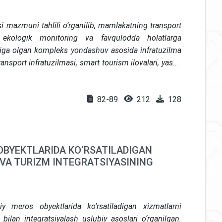
i mazmuni tahlili o‘rganilib, mamlakatning transport
, ekologik monitoring va favqulodda holatlarga
higa olgan kompleks yondashuv asosida infratuzilma
ansport infratuzilmasi, smart tourism ilovalari, yashil
dan keyingi moslashuv (resilience) omillari tahlil
mutanosiblik va raqamli inklyuzivlik muammolari ham
82-89
212
128
alar tahlil qilinadi. Tadqiqotdan asosiy maqsad turizm
lash modeliga asoslanib o‘rganish, mavjud kuchli va
vaziyatlarda moslashuvchanlikni oshirish bo‘yicha
hbu tadqiqot
siyosatchilar va davlat boshqaruvi
OBYEKTLARIDA KO‘RSATILADIGAN
amli platformalar egalari, akademik tadqiqotchilar va
VA TURIZM INTEGRATSIYASINING
iy jamoalar va mintaqaviy rivojlanish mutaxassislari
ish tashkilotlari va urbanizatsiyani rivojlantiruvchi
soblanadi.
Tadqiqotning ilmiy yangiligi turizm
ar, ekologik monitoring va moslashuv komponentlarini
meros obyektlarida ko‘rsatiladigan xizmatlarni
ndikatorlar to‘plamini ishlab chiqish orqali mavzuga
bilan integratsiyalash uslubiy asoslari o‘rganilgan.