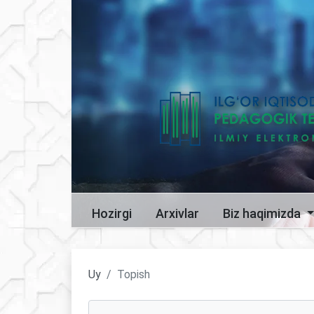
Hozirgi
Arxivlar
Biz haqimizda
Uy
Topish
Maqolalarni qidirish