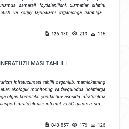
rizmda samarali foydalanilishi, xizmatlar sifatini
tish va xorijiy tajribalarni o‘rganishga qaratilgan.
 marketing strategiyalari, raqamli texnologiyalar va
ligi aniqlangan. Xulosa va takliflarda O‘zbekiston
126-130
219
116
ri faoliyatini turizm bilan uyg‘unlashtirish bo‘yicha
INFRATUZILMASI TAHLILI
rizm infratuzilmasi tahlili o‘rganilib, mamlakatning
matlar, ekologik monitoring va favqulodda holatlarga
higa olgan kompleks yondashuv asosida infratuzilma
ransport infratuzilmasi, internet va 5G qamrovi, smart
 infratuzilma va pandemiayagacha hamda undan keyingi
inadi. Shu bilan birga, mintaqaviy nomutanosiblik va
848-857
176
126
tiladi. yaxshilash bo‘yicha amaliy choralar tahlil