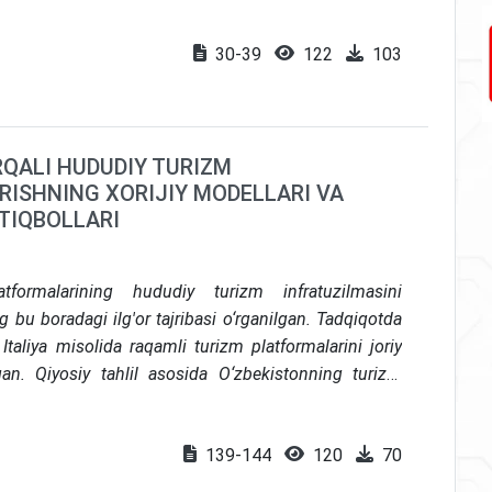
 turlarini diversifikatsiyalashni boshqarishning
ak yo‘li shaharlari turizm daromadlarini oshirish va
 resurs salohiyatini baholash, bozor segmentatsiyasi,
nishi uchun ishlatish salohiyatiga ega, bu esa ushbu
30-39
122
103
h, institutsional mexanizmlarni takomillashtirish va
ni o‘z ichiga oladi. Shuningdek, diversifikatsiyaning
avsumiylikni kamaytirish, hududiy rivojlanishni
ish, turizm sohasida strategik qarorlar qabul qilish,
QALI HUDUDIY TURIZM
antirish bo‘yicha ilmiy tavlif va tavsiyalar ishlab
RISHNING XORIJIY MODELLARI VA
STIQBOLLARI
ormalarining hududiy turizm infratuzilmasini
ing bu boradagi ilg'or tajribasi o‘rganilgan. Tadqiqotda
taliya misolida raqamli turizm platformalarini joriy
ngan. Qiyosiy tahlil asosida O‘zbekistonning turizm
qlangan va raqamli platformalarni milliy sharoitga
hlari belgilab berilgan
139-144
120
70