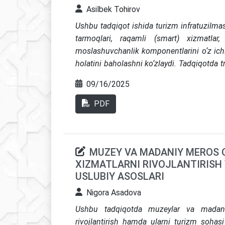
Asilbek Tohirov
Ushbu tadqiqot ishida turizm infratuzilmas
tarmoqlari, raqamli (smart) xizmatlar
moslashuvchanlik komponentlarini o‘z ic
holatini baholashni ko‘zlaydi. Tadqiqotda tr
infratuzilma va pandemiyagacha hamda un
09/16/2025
qilinadi. Shu bilan birga, mintaqaviy no
yoritiladi, yaxshilash bo‘yicha amaliy chor
PDF
infratuzilmasini integratsiyalashgan baho
zaif tomonlarni aniqlash va favqulodda 
takliflar ishlab chiqish. Shuningdek, us
MUZEY VA MADANIY MEROS 
organlari,
turizm sohasi operatorlari va raq
XIZMATLARNI RIVOJLANTIRISH 
oliy ta’lim muassasasi talabalari, mahall
USLUBIY ASOSLARI
hamda
ekologiya va atrof-muhitni boshqar
soha mutaxasislariga ahamiyatli hi
Nigora Asadova
infratuzilmasini transport, smart xizmatl
Ushbu tadqiqotda muzeylar va madaniy 
birlashtirgan baholash modeli va empirik i
rivojlantirish hamda ularni turizm sohasi 