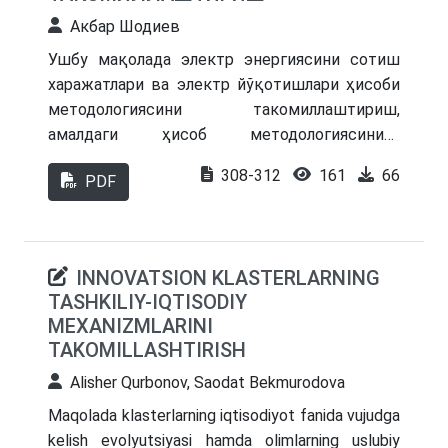
ta’minlashdagi ahamiyatini va PEST tahlili orqali
Акбар Шодиев
sanoatda barqaror amaliyotlar zarurligini ta’kidlaydi.
Ушбу мақолада электр энергиясини сотиш
харажатлари ва электр йўқотишлари ҳисоби
методологиясини такомиллаштириш,
амалдаги ҳисоб методологиясининг
камчиликлари, киритилаётган ҳисоб
308-312
161
66
PDF
методологиясини қўллаш орқали сотиш
харажатлари ҳамда электр йўқотишларнинг
алохида турлари бўйича ҳисобга олиш тартиби
келтирилган. Шунингдек, электр
INNOVATSION KLASTERLARNING
йўқотишларини баҳолашнинг янгича усуллари
TASHKILIY-IQTISODIY
илмий асосланган ҳамда кўрсатиб берилган.
MEXANIZMLARINI
TAKOMILLASHTIRISH
Alisher Qurbonov, Saodat Bekmurodova
Mаqolаdа klаstеrlаrning iqtisodiyot fаnidа vujudgа
kеlish еvolyutsiyаsi hаmdа olimlаrning uslubiy