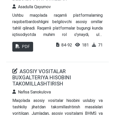
Asadulla Qayumov
Ushbu maqolada raqamli platformalarning
raqobatbardoshligini belgilovchi asosiy omillar
tahlil qilinadi. Raqamli platformalar bugungi kunda
iqtisodiyotda muhim rol o'ynaydi, ular
foydalanuvchilarga turli xizmatlar va mahsulotlarni
84-92
181
71
PDF
taqdim etib, bozorni shakllantiradi. Maqolada
texnologik innovatsiyalar, foydalanuvchi tajribasi,
xizmatlar va mahsulotlarning sifati, ijtimoiy
tasdiqlash, biznes modeli va monetizatsiya
ASOSIY VOSITALAR
strategiyasi kabi omillar raqamli platformalarning
BUXGALTERIYA HISOBINI
raqobatbardoshligini oshirishga ta'sir qilishi ko'rib
TAKOMILLASHTIRISH
chiqiladi. Shu bilan birga, maqolada raqamli
Nafisa Sanokulova
platformalarning bozordagi muvaffaqiyatiga ta'sir
etuvchi faktorlar va ularning bozor sharoitiga
Maqolada asosiy vositalar hisobini uslubiy va
moslashish usullari hamda raqobatbardoshlikni
tashkiliy jihatdan takomillashtirish masalalari
oshirishga qaratilgan tavsiyalar keltirilgan.
yoritilgan. Jumladan, asosiy vositalarni BHMS va