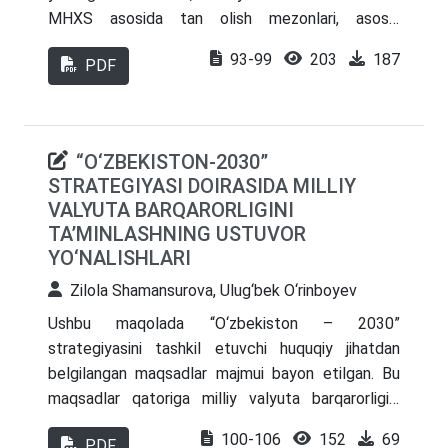
Tadqiqot natijalari, raqamli platformalarni
MHXS asosida tan olish mezonlari, asosiy
muvaffaqiyatli boshqarish va raqobat muhitida
vositalarning kirimi, turkumlanishi, chiqib ketishi,
93-99
203
187
samarali ishlash uchun zarur bo'lgan asosiy
PDF
moliyaviy hisobotlarda asosiy vositalar toʻgʻrisidagi
omillarni aniqlaydi.
axborotlarni to‘g‘ri yetkazib berish haqida toʻxtalib
oʻtilgan.
“O‘ZBEKISTON-2030”
STRATEGIYASI DOIRASIDA MILLIY
VALYUTA BARQARORLIGINI
TA’MINLASHNING USTUVOR
YO‘NALISHLARI
Zilola Shamansurova, Ulug‘bek O‘rinboyev
Ushbu maqolada “O‘zbekiston – 2030”
strategiyasini tashkil etuvchi huquqiy jihatdan
belgilangan maqsadlar majmui bayon etilgan. Bu
maqsadlar qatoriga milliy valyuta barqarorligini
ta’minlash, mamlakat aholisi daromadlarini oshirish,
100-106
152
69
PDF