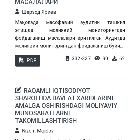
МАСАЛАЛАРИ
Натижалар Ўзбекистоннинг глобал
Шерзод Яриев
инновaцион индексда позициясини
мустаҳкамлаш ва акциядорлик
Мақолада масофавий аудитни ташкил
жамиятларининг инновaцион салоҳиятини
этишда молиявий мониторингдан
янада ривожлантиришга хизмат қилади.
фойдаланиш масалалари ёритилган. Аудитда
молиявий мониторингдан фойдаланиш бўйича
илмий ишлар ва меъёрий ҳужжатлар таҳлил
332-337
99
62
PDF
этилиб, хулоса ва таклифлар берилган.
RAQAMLI IQTISODIYOT
SHAROITIDA DAVLAT XARIDLARINI
AMALGA OSHIRISHDAGI MOLIYAVIY
MUNOSABATLARNI
TAKOMILLASHTIRISH
Nizom Majidov