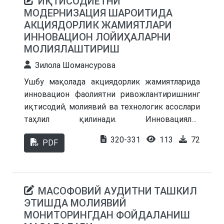
ИҚТИСОДИЁТНИ
МОДЕРНИЗАЦИЯ ШАРОИТИДА
АКЦИЯДОРЛИК ЖАМИЯТЛАРИ
ИННОВAЦИОН ЛОЙИҲАЛАРНИ
МОЛИЯЛАШТИРИШ
Зилола Шомансурова
Ушбу мақолада акциядорлик жамиятларида
инновaцион фаолиятни ривожлантиришнинг
иқтисодий, молиявий ва технологик асослари
таҳлил қилинади. Инновациялар
иқтисодиётни модернизациялаш,
320-331
113
72
PDF
рақобатбардошликни ошириш ва юқори
қўшилган қийматли маҳсулотлар ишлаб
чиқаришда муҳим аҳамиятга эга эканлиги
кўрсатилган. Тадқиқотда инновaцион
МАСОФОВИЙ АУДИТНИ ТАШКИЛ
лойиҳаларни молиялаштириш, бошқариш ва
ЭТИШДА МОЛИЯВИЙ
уларнинг иқтисодий самарадорлигини
МОНИТОРИНГДАН ФОЙДАЛАНИШ
ошириш бўйича амалий тавсиялар берилади.