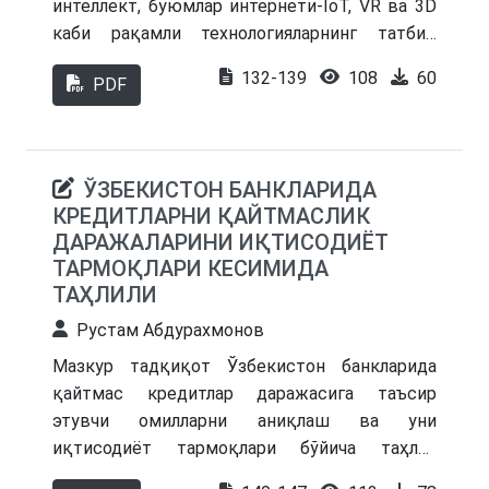
интеллект, буюмлар интернети-IoT, VR ва 3D
каби рақамли технологияларнинг татбиқ
этилиши ҳамда унинг ривожланиш
132-139
108
60
PDF
босқичлари очиб берилган. Шунингдек,
мақолада рақамлаштиришнинг мамлакат
иқтисодиётига ижобий таъсири ва
натижалари ёритилган.
ЎЗБЕКИСТОН БАНКЛАРИДА
КРЕДИТЛАРНИ ҚАЙТМАСЛИК
ДАРАЖАЛАРИНИ ИҚТИСОДИЁТ
ТАРМОҚЛАРИ КЕСИМИДА
ТАҲЛИЛИ
Рустам Абдурахмонов
Мазкур тадқиқот Ўзбекистон банкларида
қайтмас кредитлар даражасига таъсир
этувчи омилларни аниқлаш ва уни
иқтисодиёт тармоқлари бўйича таҳлил
қилишга қаратилган. Банклар томонидан