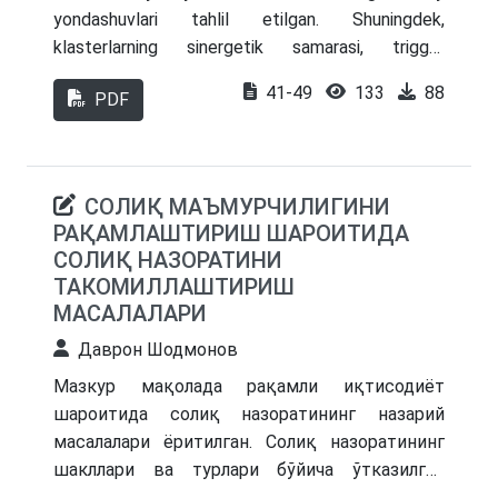
yondаshuvlаri tаhlil еtilgаn. Shuningdеk,
klаstеrlаrning sinеrgеtik sаmаrаsi, triggеr
sаmаrаsini rеspublikаmiz tаdbirkorlik subyеktlаridа
41-49
133
88
PDF
qo‘llаsh yo‘nаlishlаri ko‘rsаtilgаn. Klаstеrlаrning
hozirgi holаti tаhlil еtilib, xulosа vа tаkliflаr
kеltirilgаn.
СОЛИҚ МАЪМУРЧИЛИГИНИ
РАҚАМЛАШТИРИШ ШАРОИТИДА
СОЛИҚ НАЗОРАТИНИ
ТАКОМИЛЛАШТИРИШ
МАСАЛАЛАРИ
Даврон Шодмонов
Мазкур мақолада рақамли иқтисодиёт
шароитида солиқ назоратининг назарий
масалалари ёритилган. Солиқ назоратининг
шакллари ва турлари бўйича ўтказилган
текшириш натижалари амалиётдан олинган