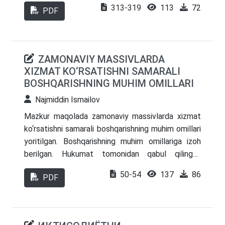
313-319
113
72
PDF
маълумотлар асосида келтирилган.
ZAMONAVIY MASSIVLARDA
XIZMAT KO‘RSATISHNI SAMARALI
BOSHQARISHNING MUHIM OMILLARI
Najmiddin Ismailov
Mazkur maqolada zamonaviy massivlarda xizmat
ko‘rsatishni samarali boshqarishning muhim omillari
yoritilgan. Boshqarishning muhim omillariga izoh
berilgan. Hukumat tomonidan qabul qilingan
me’yoriy-huquqiy hujjatlar va uning amaldagi ijrosiga
50-54
137
86
PDF
to’xtalgan. Amaldagi ijro natijasidan kelib chiqib
xulosa berilgan.