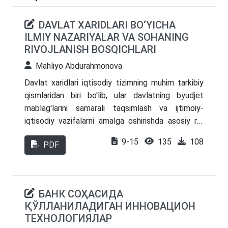
DAVLAT XARIDLARI BO‘YICHA
ILMIY NAZARIYALAR VA SOHANING
RIVOJLANISH BOSQICHLARI
Mahliyo Abdurahmonova
Davlat xaridlari iqtisodiy tizimning muhim tarkibiy
qismlaridan biri bo'lib, ular davlatning byudjet
mablag'larini samarali taqsimlash va ijtimoiy-
iqtisodiy vazifalarni amalga oshirishda asosiy rol
o'ynaydi. Davlat xaridlarining kelib chiqishi qadimgi
9-15
135
108
PDF
davrlarga borib taqaladi va ularning rivojlanish
bosqichlari vaqt o'tishi bilan o'zgarib, zamonaviy
talablarga moslashgan. Boshlang'ich bosqichlar
oddiy tovar almashinuvidan iborat bo'lgan bo'lsa,
БАНК СОҲАСИДА
hozirgi kunda davlat xaridlari elektron platformalar
ҚЎЛЛАНИЛАДИГАН ИННОВАЦИОН
va xalqaro standartlarga asoslangan boshqaruv
ТЕХНОЛОГИЯЛАР
tizimini o'z ichiga olgan kompleks jarayonga