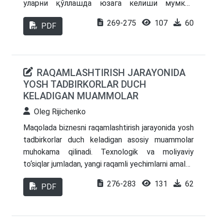
уларни қўллашда юзага келиши мумкин
бўлган рисклар ва тўсқинлик қилувчи
269-275
107
60
PDF
омиллар таҳлили келтирилган.
RAQAMLASHTIRISH JARAYONIDA
YOSH TADBIRKORLAR DUCH
KELADIGAN MUAMMOLAR
Oleg Rijichenko
Maqolada biznesni raqamlashtirish jarayonida yosh
tadbirkorlar duch keladigan asosiy muammolar
muhokama qilinadi. Texnologik va moliyaviy
to‘siqlar jumladan, yangi raqamli yechimlarni amalga
oshirish uchun mablag‘ yetishmasligi va
276-283
131
62
PDF
tadbirkorlarning raqamli savodxonligi pastligi tahlil
qilingan. Shuningdek, u tashkiliy madaniyatning
o'zgarishi bilan bog'liq ijtimoiy-madaniy to'siqlar va