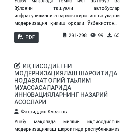
Ушбу мақолада темир йўл, автобус ва
йўловчи ташувчи автобуслар
инфратузилмасига сармоя киритиш ва уларни
модернизация қилиш орқали Ўзбекистонда
туризмни ривожлантириш имкониятлари
291-298
99
65
PDF
таҳлил қилинган. Мақола Европа
давлатларининг транспорт сиёсатига
асосланиб, Ўзбекистон шароитидаги
ислоҳотларни таҳлил қилади. Транспорт
ИҚТИСОДИЁТНИ
инфратузилмасининг либераллаштирилиши
МОДЕРНИЗАЦИЯЛАШ ШАРОИТИДА
ва хусусийлаштирилиши туристлар оқимини
НОДАВЛАТ ОЛИЙ ТАЬЛИМ
ошириш ва иқтисодий самарадорликни
МУАССАСАЛАРИДА
яхшилашга қаратилган. Ушбу тадқиқотда
ИННОВАЦИЯЛАРНИНГ НАЗАРИЙ
темир йўл ва автобус транспорти соҳасидаги
АСОСЛАРИ
инвестициялар, йўловчи оқими ва бозор
Фахриддин Куватов
улушининг динамикаси кўрсатилган.
Иқтисодий самарадорлик, давлат-хусусий
Ушбу мақолада миллий иқтисодиётни
шериклик ва инновациялар орқали транспорт
модернизациялаш шароитида республикамиз