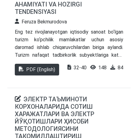
AHAMIYATI VA HOZIRGI
ko‘rsatuvchi provayderlar, balki mehnat bozori
TENDENSIYASI
tomonidan talab qilinadigan vakolatlarni yaratishda
Feruza Bekmurodova
muhim bo‘g‘in hisoblanadi.
Eng tez rivojlanayotgan iqtisodiy sanoat bo‘lgan
turizm ko‘pchilik mamlakatlar uchun asosiy
daromad ishlab chiqaruvchilardan biriga aylandi.
Turizm nafaqat tadbirkorlik subyektlariga katta
daromad manbai, balki aholi bandligi va iqtisodiy
32-40
148
84
PDF (English)
farovonligiga ham bevosita va bilvosita ta’sir
ko‘rsatadi. Ushbu maqolada turizm eksportining
jahon savdosida o‘ynaydigan muhim roli o‘rganilib,
ularning YaIM, valyuta tushumlari va bandlikka
ЭЛЕКТР ТАЪМИНОТИ
qo‘shgan hissasiga e’tibor qaratiladi. Shuningdek, u
КОРХОНАЛАРИДА СОТИШ
global miqyosda sanoatdagi pandemiyadan oldingi
ХАРАЖАТЛАРИ ВА ЭЛЕКТР
va keyingi vaziyatni o‘rganadi va sektor duch
ЙЎҚОТИШЛАРИ ҲИСОБИ
keladigan muammolar va imkoniyatlarni ko‘rib
МЕТОДОЛОГИЯСИНИ
chiqadi. Topilmalar turizmning iqtisodiy o‘sishni
ТАКОМИЛЛАШТИРИШ