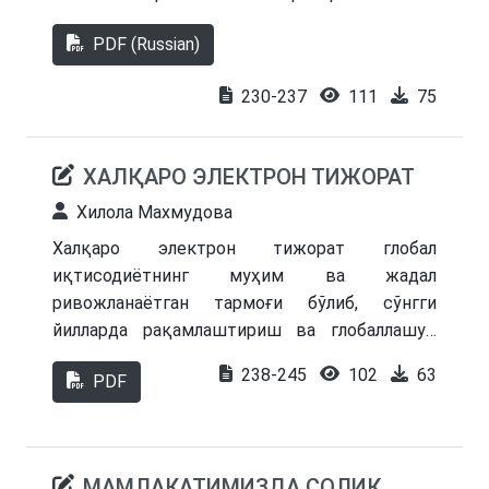
институтларига эга бўлишига қарамай,
PDF (Russian)
бугунги кунда уни муваффақиятли деб аташ
мумкин эмас, венчур молиялаштиришнинг
230-237
111
75
ҳозирги ҳолатини тавсифи ва унга хос бўлган
муаммолар аниқланди ва уларни бартараф
этиш бўйича тавсиялар ишлаб чиқилган.
ХАЛҚАРО ЭЛЕКТРОН ТИЖОРАТ
Хилола Махмудова
Халқаро электрон тижорат глобал
иқтисодиётнинг муҳим ва жадал
ривожланаётган тармоғи бўлиб, сўнгги
йилларда рақамлаштириш ва глобаллашув
туфайли ўз кўламини сезиларли даражада
238-245
102
63
PDF
кенгайтирди. Онлайн тижоратнинг жадал
ривожланиши, такомиллаштирилган халқаро
логистика ва тўлов тизимлари билан ушбу
сектор барча ҳажмдаги бизнес учун ноёб
МАМЛАКАТИМИЗДА СОЛИҚ