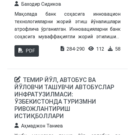
Баходир Сидиков
aylandi.
Мақолада банк соҳасига инновацион
технологияларни жорий этиш йўналишлари
атрофлича ўрганилган. Инновацияларни банк
соҳасига муваффақиятли жорий этилишига
мисоллар, шунингдек, инновацион
284-290
112
58
PDF
технологияларни жорий этишнинг
афзалликлари ва хавф-хатарлари таҳлили
келтирилган, молия-кредит тизимининг
ривожланиши иқтисодиётнинг
ТЕМИР ЙЎЛ, АВТОБУС ВА
ривожланишига таъсири таҳлил қилинган.
ЙЎЛОВЧИ ТАШУВЧИ АВТОБУСЛАР
ИНФРАТУЗИЛМАСИ:
ЎЗБЕКИСТОНДА ТУРИЗМНИ
РИВОЖЛАНТИРИШ
ИСТИҚБОЛЛАРИ
Аҳмаджон Таниев