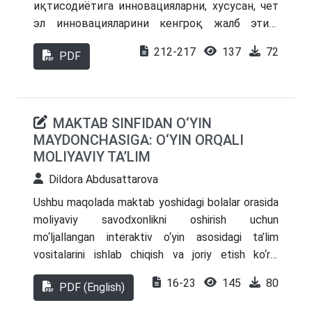
хизматларининг сифатини яхшилаш бўйича
иқтисодиётига инновацияларни, хусусан, чет
тавсиялар ишлаб чиқилган.
эл инновацияларини кенгроқ жалб этиш
мамлакатимизда амалга оширилаётган
212-217
137
72
PDF
иқтисодий ислоҳотларнинг самарали
ижросини таъминлашга муҳим ҳисса қўшади.
Бу эса, миллий иқтисодиётда амалга
оширилаётган инновация лойиҳалари
MAKTAB SINFIDAN O‘YIN
самарадорлигини баҳолашга бўлган
MAYDONCHASIGA: O‘YIN ORQALI
эътиборни янада кучайтириши билан долзарб
MOLIYAVIY TA’LIM
аҳамият касб этилиши ёритилган.
Dildora Abdusattarova
Ushbu maqolada maktab yoshidagi bolalar orasida
moliyaviy savodxonlikni oshirish uchun
mo‘ljallangan interaktiv o‘yin asosidagi ta’lim
vositalarini ishlab chiqish va joriy etish ko‘rib
chiqiladi. An’anaviy iqtisodiy ta’limda yosh
16-23
145
80
PDF (English)
o‘quvchilarni jalb qilishdagi qiyinchiliklarni tan olgan
holda, tadqiqot o‘yinlarni moliyaviy tushunchalar