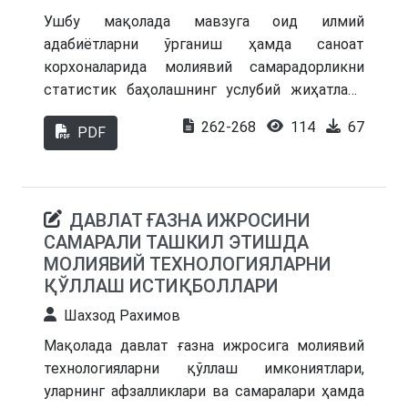
Ушбу мақолада мавзуга оид илмий
адабиётларни ўрганиш ҳамда саноат
корхоналарида молиявий самарадорликни
статистик баҳолашнинг услубий жиҳатлари
ёритилган.
262-268
114
67
PDF
ДАВЛАТ ҒАЗНА ИЖРОСИНИ
САМАРАЛИ ТАШКИЛ ЭТИШДА
МОЛИЯВИЙ ТЕХНОЛОГИЯЛАРНИ
ҚЎЛЛАШ ИСТИҚБОЛЛАРИ
Шахзод Рахимов
Мақолада давлат ғазна ижросига молиявий
технологияларни қўллаш имкониятлари,
уларнинг афзалликлари ва самаралари ҳамда