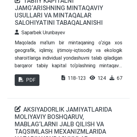
TABIIY KAPITALNI
yaratish orqali ham tahlil qilindi.
JAMG‘ARISHNING MINTAQAVIY
USULLARI VA MINTAQALAR
SALOHIYATINI TABAQALANISHI
Saparbek Urunbayev
Maqolada ma’lum bir mintaqaning o‘ziga xos
geografik, iqlimiy, ijtimoiy-iqtisodiy va ekologik
sharoitlariga individual yondashuvni talab qiladigan
barqaror tabiiy kapital to‘plashning mintaqaviy
usullari muhokama qilinadi. Shuningdek, resurslarni
118-123
124
67
PDF
tejaydigan va tabiatni asraydigan innovatsiyalar va
texnologiyalarga sarmoya kiritish, ishlab chiqarishni
ilmiy, texnologik va institutsional jihatdan qo‘llab-
quvvatlash va komillashtirish bo‘yicha taklif va
AKSIYADORLIK JAMIYATLARIDA
tavsiyalar berilgan.
MOLIYAVIY BOSHQARUV,
MABLAG‘LARNI JALB QILISH VA
TAQSIMLASH MEXANIZMLARIDA