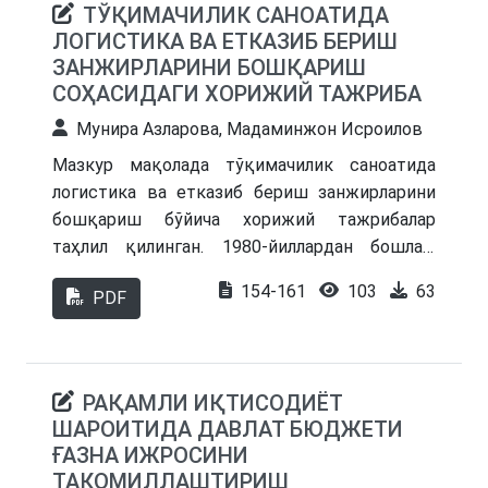
ТЎҚИМАЧИЛИК САНОАТИДА
бартараф этиш бўйича амалий тавсиялар
ЛОГИСТИКА ВА ЕТКАЗИБ БЕРИШ
ишлаб чиқилган.
ЗАНЖИРЛАРИНИ БОШҚАРИШ
СОҲАСИДАГИ ХОРИЖИЙ ТАЖРИБА
Мунира Азларова, Мадаминжон Исроилов
Мазкур мақолада тўқимачилик саноатида
логистика ва етказиб бериш занжирларини
бошқариш бўйича хорижий тажрибалар
таҳлил қилинган. 1980-йиллардан бошлаб,
“Аниқ вақтида” (just in time) консепсияси ва
154-161
103
63
PDF
АPS (Advanced Planning and Scheduling)
тизимлари логистика жараёнларининг
самарадорлигини оширишда муҳим омил
бўлгани кўрсатилган. Supply Chain Management
РАҚАМЛИ ИҚТИСОДИЁТ
(SCМ) ёндашуви стратегик самарадорликка
ШАРОИТИДА ДАВЛАТ БЮДЖЕТИ
эришишда логистик жараёнларни ягона
ҒАЗНА ИЖРОСИНИ
тизим сифатида бошқаришни таклиф қилади.
ТАКОМИЛЛАШТИРИШ