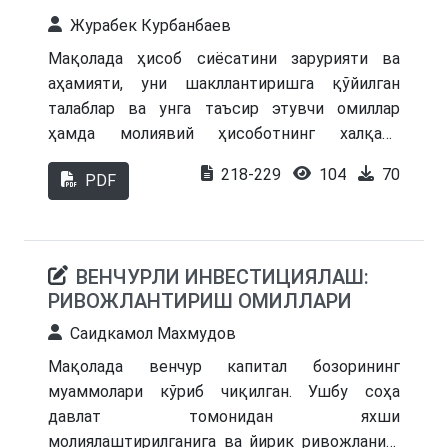
O‘zbekiston maktab ta’limi tizimida moliyaviy
Журабек Курбанбаев
savodxonlikni oshirishga qaratilgan amaliy
dasturlarni shakllantirishda katta ahamiyatga ega.
Мақолада ҳисоб сиёсатини зарурияти ва
аҳамияти, уни шакллантиришга қўйилган
талаблар ва унга таъсир этувчи омиллар
ҳамда молиявий ҳисоботнинг халқаро
стандартлари асосида ҳисоб сиёсатини
218-229
104
70
PDF
шакллантиришнинг методологик асослари
кенг ёритиб берилган. Шунингдек, ҳисоб
сиёсатини танлаш, ҳисоб баҳосидаги
ўзгаришлар ва ҳисоб сиёсатини қўллаш
ВЕНЧУРЛИ ИНВЕСТИЦИЯЛАШ:
ҳамда шакллантиришда АҚШ, Европа ва Осиё
РИВОЖЛАНТИРИШ ОМИЛЛАРИ
давлатларида қўлланилаётган услубиятлар,
улардаги меъёрий - ҳуқуқий ҳужжатлар
Саидкамол Махмудов
тадқиқ этилган. Хорижий тажрибалардан
Мақолада венчур капитал бозорининг
амалиётимизда қўллаш мумкин бўлган
муаммолари кўриб чиқилган. Ушбу соҳа
жиҳатлари юзасидан фикр-мулоҳазалар ва
давлат томонидан яхши
илмий тавсиялар берилган.
молиялаштирилганига ва йирик ривожланиш