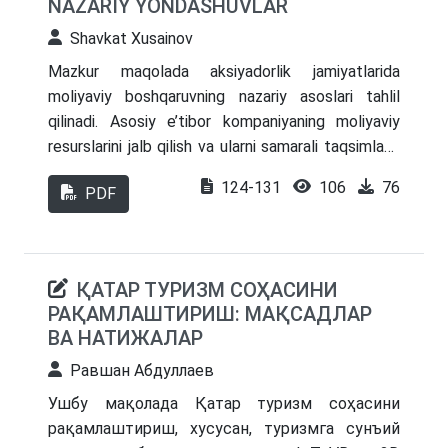
NAZARIY YONDASHUVLAR
Shavkat Xusainov
Mazkur maqolada aksiyadorlik jamiyatlarida
moliyaviy boshqaruvning nazariy asoslari tahlil
qilinadi. Asosiy e’tibor kompaniyaning moliyaviy
resurslarini jalb qilish va ularni samarali taqsimlash
mexanizmlarining nazariy jihatlariga qaratiladi.
124-131
106
76
PDF
Jamiyat moliyaviy barqarorligini ta’minlash,
investitsiyaviy jozibadorlikni oshirish va
aksiyadorlarning manfaatlarini himoya qilishda
moliyaviy mablag‘larni taqsimlashning muhim
ҚАТАР ТУРИЗМ СОҲАСИНИ
omillar ko‘rib chiqiladi. Moliyaviy qarorlar qabul
РАҚАМЛАШТИРИШ: МАҚСАДЛАР
qilishda zamonaviy yondashuvlar va ularning amaliy
ВА НАТИЖАЛАР
ahamiyati tahlil qilinadi.
Равшан Абдуллаев
Ушбу мақолада Қатар туризм соҳасини
рақамлаштириш, хусусан, туризмга сунъий