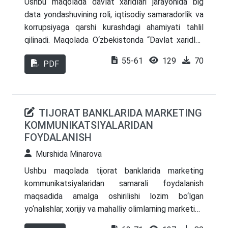
Ushbu maqolada davlat xaridlari jarayonida big
data yondashuvining roli, iqtisodiy samaradorlik va
korrupsiyaga qarshi kurashdagi ahamiyati tahlil
qilinadi. Maqolada O‘zbekistonda “Davlat xaridlari
to‘g‘risida”gi qonunchilik asosida joriy etilayotgan
55-61
129
70
PDF
elektron savdo platformalarining hozirgi holati,
narx belgilashda bozor kon’yunkturasidan chetga
chiqish hollarini aniqlash hamda “preferred
supplier” amaliyotini erta bosqichda fosh etish
TIJORAT BANKLARIDA MARKETING
masalalari yoritilgan. Big data texnologiyalari orqali
KOMMUNIKATSIYALARIDAN
taklif beruvchilarning ma’lumotlarini real vaqt
FOYDALANISH
rejimida qayta ishlash, sun’iy intellekt usullari bilan
Murshida Minarova
“qizil bayroq” signallarini aniqlash va demping yoki
korrupsion kelishuvlarning oldini olish bo‘yicha
Ushbu maqolada tijorat banklarida marketing
chora-tadbirlar bayon etiladi. Tadqiqot natijalari
kommunikatsiyalaridan samarali foydalanish
big data metodlari davlat xaridlari tizimida narx
maqsadida amalga oshirilishi lozim bo‘lgan
differensialini pasaytirish, raqobatni kuchaytirish
yo‘nalishlar, xorijiy va mahalliy olimlarning marketing
va byudjet mablag‘laridan samarali foydalanish
kommunikatsiyasi haqida fikrlari va uni tijorat