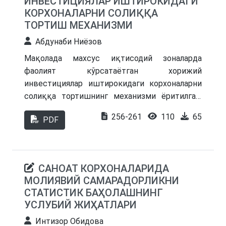
ИНВЕСТИЦИЯЛАР ИШТИРОКИДАГИ
тажрибаси, мамлакатимизда уни қўллаш
КОРХОНАЛАРНИ СОЛИҚҚА
бўйича илмий-амалий хулоса ва таклифлар
ТОРТИШ МЕХАНИЗМИ
ишлаб чиқилган.
Абдунаби Ниёзов
Мақолада махсус иқтисодий зоналарда
фаолият кўрсатаётган хорижий
инвестициялар иштирокидаги корхоналарни
солиққа тортишнинг механизми ёритилган.
Шунингдек, хорижий инвестициялар
256-261
110
65
PDF
иштирокидаги корхоналар ва қўшма
корхоналар фаолиятини солиққа тортишда
бир қанча хорижий мамлакатлар тажрибаси
таҳлил қилинган.
САНОАТ КОРХОНАЛАРИДА
МОЛИЯВИЙ САМАРАДОРЛИКНИ
СТАТИСТИК БАҲОЛАШНИНГ
УСЛУБИЙ ЖИҲАТЛАРИ
Интизор Обидова