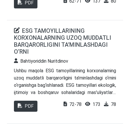
62-71
137
80
imkonini berishini ko‘rsatadi.
PDF
banklarida qo‘llash bo‘yicha takliflari, raqamli
iqtisodiyotga o‘tish sharoitida tijorat banklarida
marketing kommunikatsiyalarining ahamiyati,
sohaga oid muammolar tahlil qilingan bo‘lib, tahlillar
ESG TAMOYILLARINING
natijasida xulosa va takliflar shakllantirildi.
KORXONALARNING UZOQ MUDDATLI
BARQARORLIGINI TA’MINLASHDAGI
O‘RNI
Bahtiyoriddin Nuritdinov
Ushbu maqola ESG tamoyillarining korxonalarning
uzoq muddatli barqarorligini ta’minlashdagi o‘rnini
o‘rganishga bag‘ishlanadi. ESG tamoyillari ekologik,
ijtimoiy va boshqaruv sohalaridagi mas'uliyatlarni
korxonalarning biznes faoliyatida amaliyotlarga
72-78
173
78
PDF
tatbiq etish orqali nafaqat jamiyat va atrof-
muhitga foyda keltirish, balki korxonaning uzoq
muddatli rivojlanishini va barqarorligini ham
ta'minlashga yordam beradi. Maqolada ESG