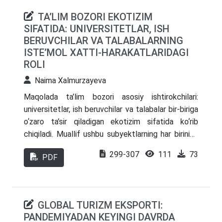
raqamli transformatsiyaning noaniqligi bilan bog'liq
TA’LIM BOZORI EKOTIZIM
xavflarga e'tibor qaratadi. Maqolada, shuningdek,
SIFATIDA: UNIVERSITETLAR, ISH
ushbu muammolarni bartaraf etish bo'yicha
BERUVCHILAR VA TALABALARNING
tavsiyalar, jumladan, institutsional yordam yaratish,
ISTE’MOL XATTI-HARAKATLARIDAGI
ta'lim dasturlarini ishlab chiqish va moliyaviy
ROLI
inklyuzivlikni yaxshilash zarurati muhokama qilinadi.
Naima Xalmurzayeva
Olimlar tomonidan olib borilgan tadqiqotlar
natijalari, shuningdek, kichik va o'rta biznesni
Maqolada ta’lim bozori asosiy ishtirokchilari:
raqamlashtirishni qo'llab-quvvatlovchi
universitetlar, ish beruvchilar va talabalar bir-biriga
tashkilotlarning ma'lumotlari taqdim etilgan.
o‘zaro ta’sir qiladigan ekotizim sifatida ko‘rib
chiqiladi. Muallif ushbu subyektlarning har birining
ta’lim bozorida iste’molchilarning xatti-harakatlarini
299-307
111
73
PDF
shakllantirishdagi rolini tahlil qilib, ularning
manfaatlarining o‘zaro bog‘liqligi, o‘zaro ta’sir
dinamikasi va texnologik o‘zgarishlar hamda
raqamlashtirish kabi tashqi omillarning ta’siriga
GLOBAL TURIZM EKSPORTI:
alohida e’tibor beriladi. Tadqiqot shuni ko‘rsatadiki,
PANDEMIYADAN KEYINGI DAVRDA
universitetlar nafaqat ta’lim xizmatlarini