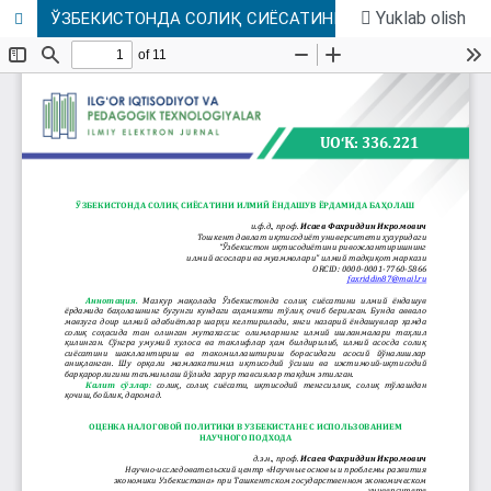
Yuklab olish
ЎЗБЕКИСТОНДА СОЛИҚ СИЁСАТИНИ ИЛМИЙ ЁНДАШУВ ЁРДАМИДА БАҲОЛАШ