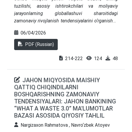
moslashuvchanligi va barqarorligini oshirishga
tuzilishi, asosiy ishtirokchilari va moliyaviy
xizmat qiladi. Rivojlangan mamlakatlar tajribasini
jarayonlarning globallashuvi sharoitidagi
umumlashtirish asosida global logistika
zamonaviy rivojlanish tendensiyalarini o‘rganishga
tizimlarining asosiy rivojlanish tendensiyalari va
bag‘ishlangan. Valyuta bozorining faoliyat
istiqbollari belgilangan.
06/04/2026
mexanizmi, yetakchi moliyaviy institutlarning roli,
shuningdek, makroiqtisodiy omillar va xalqaro
PDF (Russian)
integratsiya jarayonlarining valyuta operatsiyalari
dinamikasiga ta’siri alohida tahlil qilingan.
214-222
124
48
O‘tkazilgan tahlil asosida valyuta bozorining
asosiy rivojlanish tendensiyalari aniqlangan
JAHON MIQYOSIDA MAISHIY
hamda uning barqarorligiga eng kuchli ta’sir
QATTIQ CHIQINDILARNI
ko‘rsatuvchi omillar belgilangan. Valyuta
BOSHQARISHNING ZAMONAVIY
munosabatlari barqarorligini ta’minlashda xalqaro
TENDENSIYALARI: JAHON BANKINING
hamkorlik va integratsiya jarayonlarining ortib
“WHAT A WASTE 3.0” MA'LUMOTLAR
borayotgan ahamiyati haqida xulosa qilingan.
BAZASI ASOSIDA QIYOSIY TAHLIL
Nargizaxon Rahmatova , Navro‘zbek Atoyev