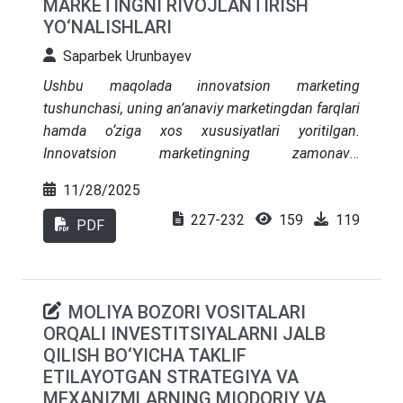
MARKETINGNI RIVOJLANTIRISH
taʼminlashga qaratilgan siyosiy choralarni talab
YO‘NALISHLARI
qiladi.
Saparbek Urunbayev
Ushbu maqolada innovatsion marketing
tushunchasi, uning an’anaviy marketingdan farqlari
hamda o‘ziga xos xususiyatlari yoritilgan.
Innovatsion marketingning zamonaviy
texnologiyalarga tayanganligi, O‘zbekistonda
11/28/2025
innovatsion marketingning rivojlanishi uchun
227-232
159
119
davlat tomonidan qo‘llab-quvvatlash, biznes
PDF
vakillari orasida yangiliklarga intiluvchanlikni
oshirish, tegishli infratuzilmani yaratish va
mutaxassislarning bilim va ko‘nikmalarini doimiy
MOLIYA BOZORI VOSITALARI
yangilab turish zarurligi alohida ta’kidlangan.
ORQALI INVESTITSIYALARNI JALB
Maqolada soha bo‘yicha adabiyotlar tahlili, amaliy
QILISH BO‘YICHA TAKLIF
tadqiqot natijalari va metodologiya ko‘rsatilgan.
ETILAYOTGAN STRATEGIYA VA
MEXANIZMLARNING MIQDORIY VA