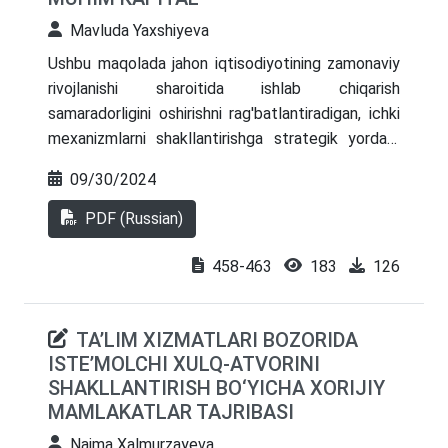
bardosh bera olishi mumkinligi haqida batafsil
Mavluda Yaxshiyeva
keltirib o`tilgan. Xizmatlarni diversifikatsiya qilish
Ushbu maqolada jahon iqtisodiyotining zamonaviy
orqali mijozlarni ko`paytirish, ularning sodiqliligiga
rivojlanishi sharoitida ishlab chiqarish
erishish mumkinligi to`g`risida maqolada
samaradorligini oshirishni rag'batlantiradigan, ichki
ma`lumotlar keltirilgan.
mexanizmlarni shakllantirishga strategik yordam
beradigan samarali investitsiya faoliyati,
09/30/2024
O’zbekiston respublikasida investitsiya
jarayonining rivojlanishiga to'sqinlik qiluvchi asosiy
PDF (Russian)
salbiy tendentsiyalar mavjudligi va ularni
rivojlantirishning istiqbolli yo‘nalishlari haqidagi
458-463
183
126
ma’lumotlar berilgan.
TA’LIM XIZMATLARI BOZORIDA
ISTE’MOLCHI XULQ-ATVORINI
SHAKLLANTIRISH BO‘YICHA XORIJIY
MAMLAKATLAR TAJRIBASI
Naima Xalmurzayeva