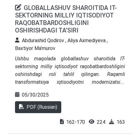
GLOBALLASHUV SHAROITIDA IT-
SEKTORNING MILLIY IQTISODIYOT
RAQOBATBARDOSHLIGINI
OSHIRISHDAGI TA’SIRI
Abdurashid Qodirov , Aliya Axmediyeva ,
Baxtiyor Ma’murov
Ushbu maqolada globallashuv sharoitida IT-
sektorning milliy iqtisodiyot raqobatbardoshligini
oshirishdagi roli tahlil qilingan. Raqamli
transformatsiya iqtisodiyotni modernizatsiya
qilish, eksport salohiyatini oshirish va inson
05/30/2025
kapitali rivojlanishida asosiy omil sifatida qaraladi.
Jahon IT bozoridagi zamonaviy tendensiyalar tahlil
PDF (Russian)
qilinib, O‘zbekiston Respublikasida raqamli
infratuzilmani rivojlantirish, xususan,
162-170
224
163
Toshkentdagi IT-Park faoliyati misolida yoritilgan.
Axborot-kommunikatsiya texnologiyalari