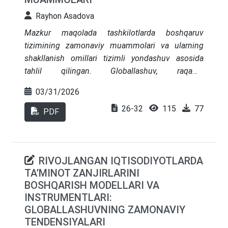
Rayhon Asadova
Mazkur maqolada tashkilotlarda boshqaruv
tizimining zamonaviy muammolari va ularning
shakllanish omillari tizimli yondashuv asosida
tahlil qilingan. Globallashuv, raqamli
transformatsiya va raqobat muhitining kuchayishi
03/31/2026
sharoitida yuzaga kelayotgan tashkiliy, iqtisodiy,
26-32
115
77
ijtimoiy-psixologik, texnologik hamda strategik
PDF
muammolar boshqaruv tizimining tarkibiy quyi
tizimlari bilan o‘zaro bog‘liqlikda ko‘rib chiqilgan.
Tadqiqot natijasida boshqaruv tuzilmasini
RIVOJLANGAN IQTISODIYOTLARDA
optimallashtirish, boshqaruv jarayonlarini
TA’MINOT ZANJIRLARINI
takomillashtirish, inson resurslari salohiyatini
BOSHQARISH MODELLARI VA
rivojlantirish hamda raqamli texnologiyalarni joriy
INSTRUMENTLARI:
etish boshqaruv tizimini takomillashtirishning
GLOBALLASHUVNING ZAMONAVIY
muhim yo‘nalishlari sifatida asoslab berilgan.
TENDENSIYALARI