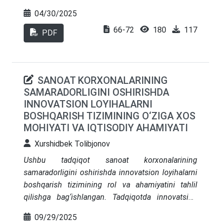
oʻrganilgan va ularni sanoat korxonalarida
04/30/2025
foydalanish imkoniyatlari aniqlangan va
66-72
180
117
baholangan. Innovatsion faoliyatni moliyaviy
PDF
ragʻbatlantirishning xorij tajribasidan foydalanish
boʻyicha takliflar ishlab chiqilgan.
SANOAT KORXONALARINING
SAMARADORLIGINI OSHIRISHDA
INNOVATSION LOYIHALARNI
BOSHQARISH TIZIMINING O‘ZIGA XOS
MOHIYATI VA IQTISODIY AHAMIYATI
Xurshidbek Tolibjonov
Ushbu tadqiqot sanoat korxonalarining
samaradorligini oshirishda innovatsion loyihalarni
boshqarish tizimining rol va ahamiyatini tahlil
qilishga bag‘ishlangan. Tadqiqotda innovatsion
loyihalarni boshqarish tizimining o‘ziga xos
09/29/2025