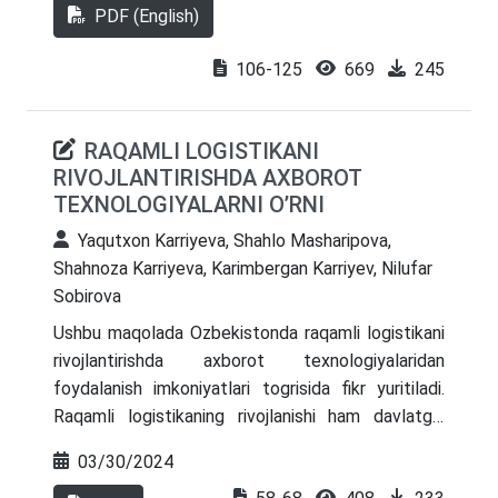
tuzatish tajribasiga bag'ishlangan, shuningdek,
PDF (English)
yechimlar taklif qilingan. Bu bilan muallif xalqaro
standartlarga muvofiq nomoddiy aktivlarni tan
106-125
669
245
olish, balans qiymatini baholash, amortizatsiyani
hisoblash usuli, qayta baholash modeli, moliyaviy
RAQAMLI LOGISTIKANI
hisobotda nomoddiy aktivlar to‘g‘risidagi
RIVOJLANTIRISHDA AXBOROT
ma’lumotlarni oshkor qilish tartibi bo‘yicha ishlab
TEXNOLOGIYALARNI O’RNI
chiqilgan tavsiyalarni taklif etadi (38-IFRS).
Bundan tashqari, nomoddiy aktivlarning
Yaqutxon Karriyeva, Shahlo Masharipova,
boshlang'ich qiymati, amortizatsiyasi, uzoq
Shahnoza Karriyeva, Karimbergan Karriyev, Nilufar
muddatli va ja’mi aktivlarga ta'sirini baholash uchun
Sobirova
ularni qayta baholash modeli bo'yicha ba'zi fikrlar
Ushbu maqolada Ozbekistonda raqamli logistikani
mavjud.
rivojlantirishda axborot texnologiyalaridan
foydalanish imkoniyatlari togrisida fikr yuritiladi.
Raqamli logistikaning rivojlanishi ham davlatga,
ham aholiga va eng muhimi kompaniyalarga
03/30/2024
qo‘shimcha imkoniyat va qulayliklar yaratadi.