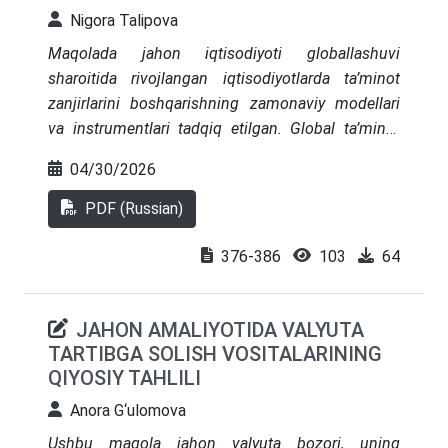
Nigora Talipova
Maqolada jahon iqtisodiyoti globallashuvi
sharoitida rivojlangan iqtisodiyotlarda ta’minot
zanjirlarini boshqarishning zamonaviy modellari
va instrumentlari tadqiq etilgan. Global ta’minot
zanjirlarining transformatsiyasiga ta’sir etuvchi
04/30/2026
asosiy omillar, Jumladan, ularning
murakkablashuvi, noaniqlik darajasining oshishi
PDF (Russian)
hamda geosiyosiy jarayonlarning ta’siri ko‘rib
chiqilgan. Rivojlangan va rivojlanayotgan
376-386
103
64
mamlakatlarda ta’minot zanjirlarini boshqarish
amaliyotlari qiyosiy tahlil qilingan, shuningdek
JAHON AMALIYOTIDA VALYUTA
logistika tizimlarining raqamli transformatsiyasi
TARTIBGA SOLISH VOSITALARINING
xususiyatlari aniqlangan. SCOR, Lean, Agile va
QIYOSIY TAHLILI
Resilient kabi zamonaviy boshqaruv modellari
qo‘llanilishiga alohida e’tibor qaratilgan bo‘lib, ular
Anora G‘ulomova
ta’minot zanjirlarining samaradorligi,
Ushbu maqola jahon valyuta bozori, uning