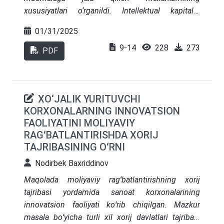
xususiyatlari o‘rganildi. Intellektual kapitalni
iqtisodiy muomalaga jalb qilish jarayonining
01/31/2025
qonuniyatlarini tushunish va zarur shart-
9-14
228
273
sharoitlarni yaratish hozirgi vaqtda iqtisodiy
PDF
nazariya va iqtisodiy amaliyotning eng dolzarb
muammolari ekanligi, intellektual kapitalning
iqtisodiy roli va uni qayta ishlab chiqarish va
XO‘JALIK YURITUVCHI
iqtisodiy muomalaga jalb qilish mexanizmining
KORXONALARNING INNOVATSION
xususiyatlari o‘rganilgan.
FAOLIYATINI MOLIYAVIY
RAGʻBATLANTIRISHDA XORIJ
TAJRIBASINING OʻRNI
Nodirbek Baxriddinov
Maqolada moliyaviy ragʻbatlantirishning xorij
tajribasi yordamida sanoat korxonalarining
innovatsion faoliyati koʻrib chiqilgan. Mazkur
masala boʻyicha turli xil xorij davlatlari tajribasi