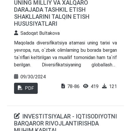
UNING MILLIY VA XALQARO
DARAJADA TASHKIL ETISH
SHAKLLARINI TALQIN ETISH
HUSUSIYATLARI
Sadoqat Bultakova
Maqolada diversifikatsiya atamasi uning tarixi va
yevropa, rus, o`zbek olimlarning bu borada bergan
ta`riflari keltirilgan va muallif tomonidan ham ta`rif
berilgan. Diversifikatsiyaning globallashuv
jarayonida xizmatlar sohasidagi o`rni, ahamiyati va
09/30/2024
uning turlari tahlil qilingan. Raqobatli bozor
78-86
419
121
sharoitida diversifikatsiya qanday yordam bera
PDF
olishi yoritib berilgan bo`lib, u orqali moliyaviy
barqarorlikka erishish mumkinligi, u bozorda o`z
o`rniga ega bo`lishi, xatarlarni baholay olish
INVESTITSIYALAR - IQTISODIYOTNI
qobiliyatiga ega bo`lishi, resurslarni to`g`ri
BARQAROR RIVOJLANTIRISHDA
taqsimlay olishi, iqtisodiy tanazzulga chidamlilik,
MUHIM KAPITAL
sohaga oid qiyinchiliklarga yechim kabilarga