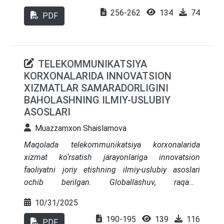
mohiyati zamonaviy sanoat sharoitidagi noaniqlik
256-262
134
74
va yaratuvchilik muhitida faoliyat yuritish
PDF
xususiyatlari orqali ochib berilgan. Har bir
innovatsiya turining davomiyligi, xavf darajasi va
kutilgan natijalari qiyosiy tahlil qilingan. Tadqiqot
TELEKOMMUNIKATSIYA
natijalarida innovatsion loyihalarni boshqarish
KORXONALARIDA INNOVATSION
tizimining sanoat korxonalarining
XIZMATLAR SAMARADORLIGINI
raqobatbardoshligini oshirish, yangi bozorlarni
BAHOLASHNING ILMIY-USLUBIY
egallash, mahsuldorlikni oshirish va xarajatlarni
ASOSLARI
kamaytirish orqali uzoq muddatli iqtisodiy o‘sishni
ta’minlashdagi strategik roli isbotlangan. Ishda
Muazzamxon Shaislamova
zamonaviy globallashuv sharoitida innovatsion
Maqolada telekommunikatsiya korxonalarida
loyihalarni professional boshqarish qobiliyatining
xizmat ko‘rsatish jarayonlariga innovatsion
sanoat korxonalari uchun hayotiy zaruriyat
faoliyatni joriy etishning ilmiy-uslubiy asoslari
ekanligiga xulosa qilingan.
ochib berilgan. Globallashuv, raqamli
transformatsiya va “Sanoat 4.0” sharoitida mobil
10/31/2025
qurilmalar, sun’iy yo‘ldosh aloqa tizimlari, internet-
190-195
139
116
provayder infratuzilmalari hamda 5G
PDF