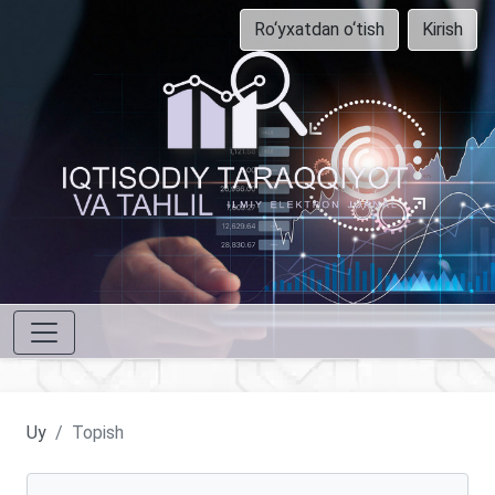
Ro‘yxatdan o‘tish
Kirish
Uy
Topish
Maqolalarni qidirish