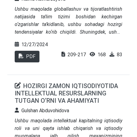
Ushbu maqolada globallashuv va tijoratlashtirish
natijasida ta’lim tizimi boshidan kechirgan
o‘zgarishlar ta’kidlanib, ushbu sohadagi hozirgi
tendensiyalar ko‘rib chiqildi. Shuningdek, ushbu
o‘zgarishlarning ijobiy va salbiy tomonlari
12/27/2024
ta’kidlanib, axloqiy, sifatli va arzon o‘quv
209-217
168
83
standartlarining ahamiyatli ekanligiga e’tibor
PDF
qaratilmoqda. Har bir mamlakatning milliy
xususiyatlari ham ko‘rib chiqiladi, chunki ular ta’lim
tizimining tuzilishi va ustuvorliklariga ta’sir
HOZIRGI ZAMON IQTISODIYOTIDA
ko‘rsatadigan ta’lim xizmatlari bozorini
INTELLEKTUAL RESURSLARNING
shakllantirishda muhim rol o‘ynaydi. Shuningdek,
TUTGAN O‘RNI VA AHAMIYATI
shaxs va jamiyatni rivojlantirishga
ko‘maklashadigan yanada samarali va innovatsion
Gulshan Abduvohidova
ta’lim tizimlarini yaratish uchun turli
Ushbu maqolada intellektual kapitalning iqtisodiy
mamlakatlarning ta’lim xizmatlari tajribasini
roli va uni qayta ishlab chiqarish va iqtisodiy
o‘rganish zarurligi haqida fikr yuritildi.
muomalaga jalb qilish mexanizmining