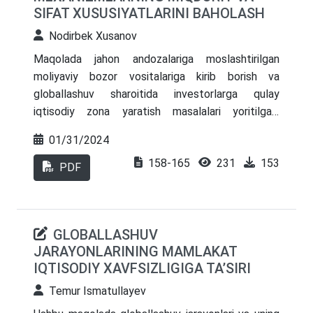
SIFAT XUSUSIYATLARINI BAHOLASH
Nodirbek Xusanov
Maqolada jahon andozalariga moslashtirilgan
moliyaviy bozor vositalariga kirib borish va
globallashuv sharoitida investorlarga qulay
iqtisodiy zona yaratish masalalari yoritilgan.
Shuningdek, investitsiyalarni jalb qilish uchun
01/31/2024
moliyaviy bozor vositalaridan foydalanish tahlil
158-165
231
153
qilingan.
PDF
GLOBALLASHUV
JARAYONLARINING MAMLAKAT
IQTISODIY XAVFSIZLIGIGA TA’SIRI
Temur Ismatullayev