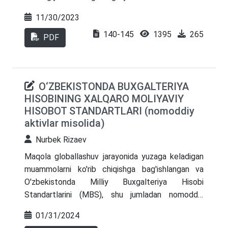
kunda jahonda zamonaviy korporativ boshqaruv
11/30/2023
modellari bilan birga korporativ madaniyatning
140-145
1395
265
o’ziga xos xususiyatlari ham alohida soha sifatida
PDF
o’rganilmoqda. Globallashuv jarayonining tobora
tezlashishi, mamlakatlar va kompaniyalar
o’rtasidagi integratsiya ko’lamining kengayishi va
O‘ZBEKISTONDA BUXGALTERIYA
rivojlanishi korporativ madaniyatni kengroq va
HISOBINING XALQARO MOLIYAVIY
chuqurroq o’rganishni taqozo etmoqda. Shu
HISOBOT STANDARTLARI (nomoddiy
boisdan boshqaruv sohasi olimlari tomonidan bu
aktivlar misolida)
yo’nalishga katta e’tibor berilmoqda. Ushbu
tadqiqot ishida korporativ madaniyatning
Nurbek Rizaev
zamonaviy modellari va ularning ayrim jihatlari
Maqola globallashuv jarayonida yuzaga keladigan
mamlakat va kompaniya miqyosida tahlil qilingan.
muammolarni ko'rib chiqishga bag'ishlangan va
O'zbekistonda Milliy Buxgalteriya Hisobi
Standartlarini (MBS), shu jumladan nomoddiy
aktivlar bilan bog'liq standartni Xalqaro Moliyaviy
01/31/2024
Hisobot Standartlariga (IFRS) muvofiq ravishda