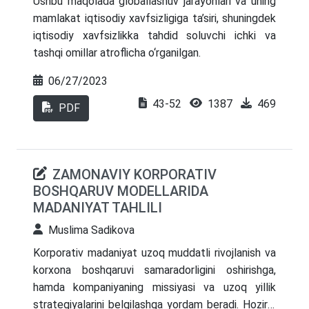
Ushbu maqolada globallashuv jarayonlari va uning
mamlakat iqtisodiy xavfsizligiga ta’siri, shuningdek
iqtisodiy xavfsizlikka tahdid soluvchi ichki va
tashqi omillar atroflicha o‘rganilgan.
06/27/2023
43-52
1387
469
PDF
ZAMONAVIY KORPORATIV
BOSHQARUV MODELLARIDA
MADANIYAT TAHLILI
Muslima Sadikova
Korporativ madaniyat uzoq muddatli rivojlanish va
korxona boshqaruvi samaradorligini oshirishga,
hamda kompaniyaning missiyasi va uzoq yillik
strategiyalarini belgilashga yordam beradi. Hozirgi