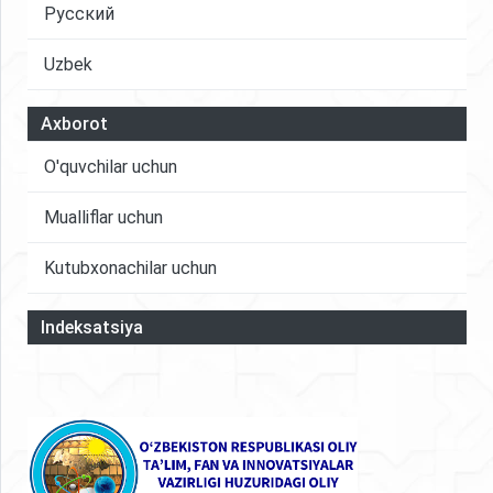
ko'rsatadi. Maqolada xalqaro tajribadan kelib
Русский
chiqib, chiqindilarni boshqarish tizimini
Uzbek
takomillashtirish, resurslardan samarali
foydalanish va aylanma iqtisodiyot tamoyillarini
rivojlantirish bo'yicha ilmiy-amaliy xulosalar hamda
Axborot
tavsiyalar ishlab chiqiladi.
O'quvchilar uchun
Mualliflar uchun
Kutubxonachilar uchun
Indeksatsiya