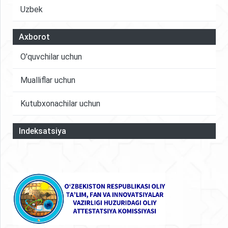
Uzbek
Axborot
O'quvchilar uchun
Mualliflar uchun
Kutubxonachilar uchun
Indeksatsiya