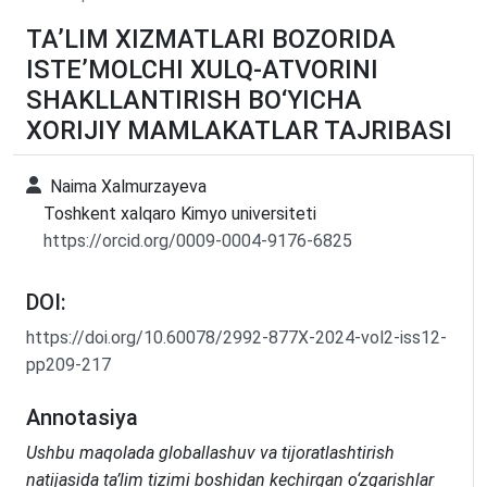
TA’LIM XIZMATLARI BOZORIDA
ISTE’MOLCHI XULQ-ATVORINI
SHAKLLANTIRISH BO‘YICHA
XORIJIY MAMLAKATLAR TAJRIBASI
Naima Xalmurzayeva
Toshkent xalqaro Kimyo universiteti
https://orcid.org/0009-0004-9176-6825
DOI:
https://doi.org/10.60078/2992-877X-2024-vol2-iss12-
pp209-217
Annotasiya
Ushbu maqolada globallashuv va tijoratlashtirish
natijasida ta’lim tizimi boshidan kechirgan o‘zgarishlar