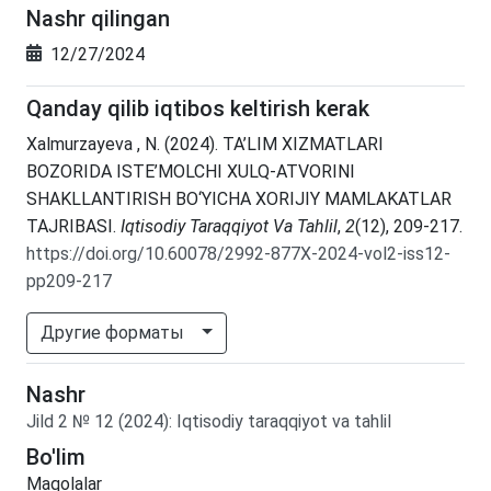
Nashr qilingan
12/27/2024
Qanday qilib iqtibos keltirish kerak
Xalmurzayeva , N. (2024). TA’LIM XIZMATLARI
BOZORIDA ISTE’MOLCHI XULQ-ATVORINI
SHAKLLANTIRISH BO‘YICHA XORIJIY MAMLAKATLAR
TAJRIBASI.
Iqtisodiy Taraqqiyot Va Tahlil
,
2
(12), 209-217.
https://doi.org/10.60078/2992-877X-2024-vol2-iss12-
pp209-217
Другие форматы
Nashr
Jild
2
№
12
(2024)
:
Iqtisodiy taraqqiyot va tahlil
Bo'lim
Maqolalar