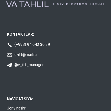
KONTAKTLAR:
(+998) 94 643 30 39
e-itt@mail.ru
@e_itt_manager
NAVIGATSIYA:
Joriy nashr