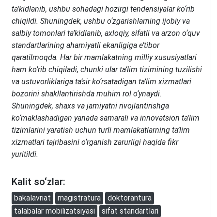
ta’kidlanib, ushbu sohadagi hozirgi tendensiyalar ko‘rib
chiqildi. Shuningdek, ushbu o‘zgarishlarning ijobiy va
salbiy tomonlari ta’kidlanib, axloqiy, sifatli va arzon o‘quv
standartlarining ahamiyatli ekanligiga e’tibor
qaratilmoqda. Har bir mamlakatning milliy xususiyatlari
ham ko‘rib chiqiladi, chunki ular ta’lim tizimining tuzilishi
va ustuvorliklariga ta’sir ko‘rsatadigan ta’lim xizmatlari
bozorini shakllantirishda muhim rol o‘ynaydi.
Shuningdek, shaxs va jamiyatni rivojlantirishga
ko‘maklashadigan yanada samarali va innovatsion ta’lim
tizimlarini yaratish uchun turli mamlakatlarning ta’lim
xizmatlari tajribasini o‘rganish zarurligi haqida fikr
yuritildi.
Kalit so‘zlar:
bakalavriat
magistratura
doktorantura
talabalar mobilizatsiyasi
sifat standartlari