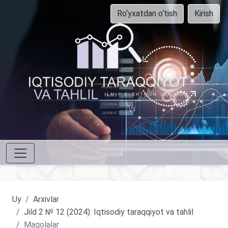
Ro‘yxatdan o‘tish
Kirish
Uy
Arxivlar
Jild 2 № 12 (2024): Iqtisodiy taraqqiyot va tahlil
Maqolalar