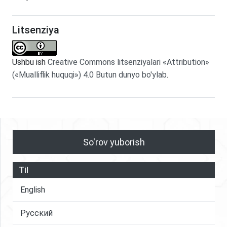
Litsenziya
Ushbu ish
Creative Commons litsenziyalari «Attribution»
(«Mualliflik huquqi») 4.0 Butun dunyo bo'ylab
.
So'rov yuborish
Til
English
Русский