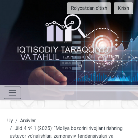
Ro‘yxatdan o‘tish
Kirish
Uy
Arxivlar
Jild 4 № 1 (2025): “Moliya bozorini rivojlantirishning
ustuvor yo‘nalishlari, zamonaviy tendensiyalari va