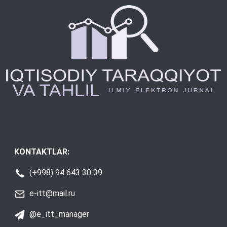
KONTAKTLAR:
(+998) 94 643 30 39
e-itt@mail.ru
@e_itt_manager