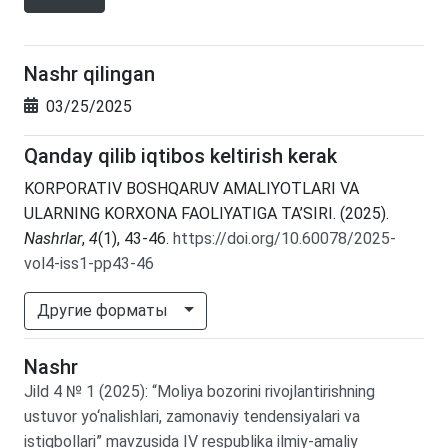
Nashr qilingan
03/25/2025
Qanday qilib iqtibos keltirish kerak
KORPORATIV BOSHQARUV AMALIYOTLARI VA
ULARNING KORXONA FAOLIYATIGA TA’SIRI. (2025).
Nashrlar
,
4
(1), 43-46.
https://doi.org/10.60078/2025-
vol4-iss1-pp43-46
Другие форматы
Nashr
Jild
4
№
1
(2025)
:
“Moliya bozorini rivojlantirishning
ustuvor yo‘nalishlari, zamonaviy tendensiyalari va
istiqbollari” mavzusida IV respublika ilmiy-amaliy