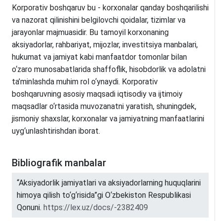
Korporativ boshqaruv bu - korxonalar qanday boshqarilishi
va nazorat qilinishini belgilovchi qoidalar, tizimlar va
jarayonlar majmuasidir. Bu tamoyil korxonaning
aksiyadorlar, rahbariyat, mijozlar, investitsiya manbalari,
hukumat va jamiyat kabi manfaatdor tomonlar bilan
o‘zaro munosabatlarida shaffoflik, hisobdorlik va adolatni
ta’minlashda muhim rol o‘ynaydi. Korporativ
boshqaruvning asosiy maqsadi iqtisodiy va ijtimoiy
maqsadlar o‘rtasida muvozanatni yaratish, shuningdek,
jismoniy shaxslar, korxonalar va jamiyatning manfaatlarini
uyg‘unlashtirishdan iborat.
Bibliografik manbalar
“Aksiyadorlik jamiyatlari va aksiyadorlarning huquqlarini
himoya qilish to‘g‘risida”gi O‘zbekiston Respublikasi
Qonuni.
https://lex.uz/docs/-2382409