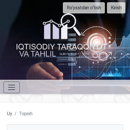
Ro‘yxatdan o‘tish
Kirish
Uy
Topish
Maqolalarni qidirish