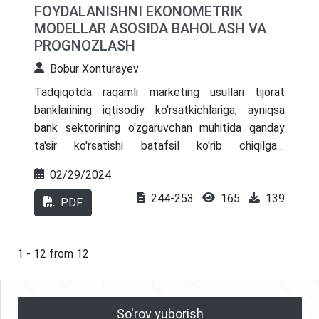
FOYDALANISHNI EKONOMETRIK
MODELLAR ASOSIDA BAHOLASH VA
PROGNOZLASH
Bobur Xonturayev
Tadqiqotda raqamli marketing usullari tijorat
banklarining iqtisodiy ko'rsatkichlariga, ayniqsa
bank sektorining o'zgaruvchan muhitida qanday
ta'sir ko'rsatishi batafsil ko'rib chiqilgan.
Tadqiqotda Oʻzbekistondagi ATIB Ipoteka
02/29/2024
bankining 18 yillik moliyaviy maʼlumotlaridan
244-253
165
139
foydalangan holda raqamli marketing
PDF
xarajatlarining koʻpayishi, xodimlarni rivojlantirishga
investitsiyalarning ortishi va uning banklar
daromadiga taʼsiri oʻrtasidagi bogʻliqligi o’rganildi.
1 - 12 from 12
Tadqiqotda bank sohasida marketing strategiyalar
ta'sirini bashorat qilish va baholash uchun VAR
(Vector Autoregressive) va ARDL (Autoregressive
So'rov yuborish