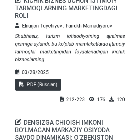
KICHIK BIZNES UCHUN IJTIMOIY
TARMOQLARNING MARKETINGDAGI
ROLI
Elnurjon Tuychiyev , Farrukh Mamadiyorov
Shubhasiz, turizm iqtisodiyotning ajralmas
qismiga aylandi, bu koʻplab mamlakatlarda ijtimoiy
tarmoqlar marketingidan foydalanadigan kichik
bizneslarning
03/28/2025
PDF (Russian)
koʻpayishiga olib keldi. Ushbu tadqiqot
212-223
176
120
marketingning biznes uchun taʼsiri va ahamiyatini
oʻrganadi. Biznes egalari oʻrtasida ommaviy
DENGIZGA CHIQISH IMKONI
axborot vositalarida obunachilarning koʻpayishi
BO‘LMAGAN MARKAZIY OSIYODA
turizm sohasidagi muayyan mahsulotlar yoki
SAVDO DINAMIKASI: O‘ZBEKISTON
xizmatlarga boʻlgan talabni sezilarli darajada