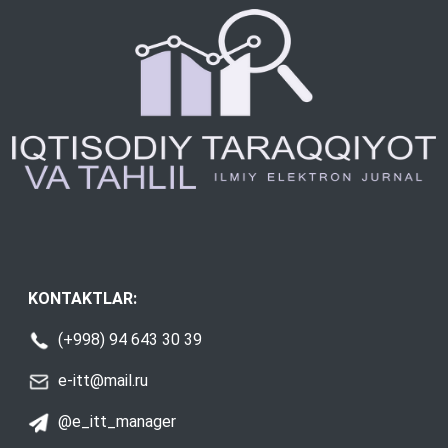
KONTAKTLAR:
(+998) 94 643 30 39
e-itt@mail.ru
@e_itt_manager