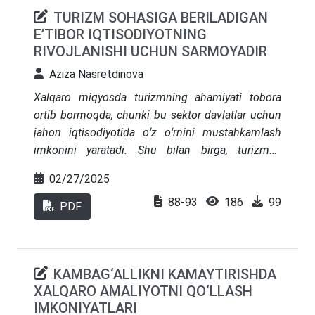
TURIZM SOHASIGA BERILADIGAN
EʼTIBOR IQTISODIYOTNING
RIVOJLANISHI UCHUN SARMOYADIR
Aziza Nasretdinova
Xalqaro miqyosda turizmning ahamiyati tobora
ortib bormoqda, chunki bu sektor davlatlar uchun
jahon iqtisodiyotida oʻz oʻrnini mustahkamlash
imkonini yaratadi. Shu bilan birga, turizmga
boʻlgan sarmoya, mahalliy aholi uchun ish oʻrinlari
02/27/2025
yaratish, regional iqtisodiy oʻsishni qoʻllab-
88-93
186
99
quvvatlash va madaniy almashinuvlarni
PDF
rivojlantirishda muhim rol oʻynaydi. Ushbu
maqolada, turizm sohasiga beriladigan eʼtibor
iqtisodiyotning turli tarmoqlarini rivojlantirish va
KAMBAG‘ALLIKNI KAMAYTIRISHDA
xalqaro aloqalarni mustahkamlash uchun sarmoya
XALQARO AMALIYOTNI QO‘LLASH
sifatida xizmat qilishi muhokama qilinadi.
IMKONIYATLARI