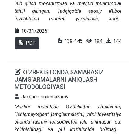
jalb qilish mexanizmlari va mavjud muammolar
kampaniyalarining rentabelligi va mijozlar
tahlil qilingan. Tadqiqotda asosiy e’tibor
qoniqish darajasi bo‘yicha yuqori natijalarni
investitsion muhitni yaxshilash, xorijiy
namoyon etmoqda. Raqamli vositalarga, kadrlar
sarmoyadorlar uchun yaratilgan shart-sharoitlar va
salohiyatini rivojlantirishga va hamkorlik
10/31/2025
ularni takomillashtirish yo‘nalishlariga qaratilgan.
platformalariga sarmoya kiritish distribyusiya
139-145
194
144
Shuningdek, yetakchi xorijiy mamlakatlar tajribasi
PDF
amaliyotlarini zamonaviylashtirish, marketing
asosida O‘zbekiston uchun samarali mexanizmlar
faoliyati samaradorligini oshirish hamda
taklif etilgan.
O‘zbekiston kabi rivojlanayotgan bozorlarda
korxonalarning raqobatbardoshligini
O‘ZBEKISTONDA SAMARASIZ
kuchaytirishga xizmat qiladi. Raqamli
JAMG‘ARMALARNI ANIQLASH
texnologiyalarni joriy etish marketing
METODOLOGIYASI
strategiyalarini yanada tizimli va natijador qilish
Jaxongir Imamnazarov
imkonini yaratadi.
Mazkur maqolada O‘zbekiston aholisining
“ishlamayotgan” jamg‘armalarini, ya’ni investitsiya
sifatida rasmiy iqtisodiyotga jalb etilmagan pul
ko‘rinishidagi va pul ko‘rinishida bo‘lmagan