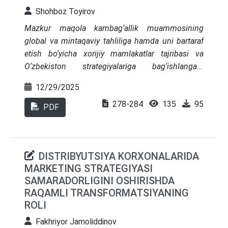
Shohboz Toyirov
Mazkur maqola kambag‘allik muammosining
global va mintaqaviy tahliliga hamda uni bartaraf
etish bo‘yicha xorijiy mamlakatlar tajribasi va
O‘zbekiston strategiyalariga bag‘ishlangan.
Maqolada Oksford Kambag‘allikka qarshi
12/29/2025
kurashish va inson taraqqiyotini rivojlantirish
278-284
135
95
tashabbusi (OPHI)ning "Global ko‘p o‘lchovli
PDF
kambag‘allik indeksi 2024" hisoboti tahlil qilingan
bo‘lib, unda dunyo bo‘ylab 1,1 mlrd. aholi keskin
kambag‘allikda yashayotgani, ularning katta qismi
DISTRIBYUTSIYA KORXONALARIDA
qishloq joylariga va Sahroyi Kabir hamda Janubiy
MARKETING STRATEGIYASI
Osiyo mintaqalariga to‘g‘ri kelishi ko‘rsatilgan.
SAMARADORLIGINI OSHIRISHDA
Shuningdek, kambag‘allikni kamaytirishning
RAQAMLI TRANSFORMATSIYANING
samarali strategiyalari (Janubiy Koreya, Xitoy,
ROLI
Braziliya, Norvegiya) ko‘rib chiqilgan va bunda
inson kapitaliga sarmoya kiritish hamda ijtimoiy
Fakhriyor Jamoliddinov