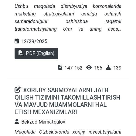
dasturlarni iqtisodiy o‘sish bilan uyg‘unlashtirish
Ushbu maqolada distribyusiya korxonalarida
muhimligi ta’kidlangan.
marketing strategiyalarini amalga oshirish
samaradorligini oshirishda raqamli
transformatsiyaning o‘rni va uning asosiy
mexanizmlari tahlil qilinadi. Erkin bozor sharoitida
12/29/2025
an’anaviy marketing usullarining samaradorligi
tobora pasayib bormoqda. Shu sababli CRM
PDF (English)
tizimlari, marketingni avtomatlashtirish, katta
ma’lumotlar (Big Data) tahlili, omnikanal
147-152
156
139
kommunikatsiyalar va raqamli logistika kabi
zamonaviy texnologiyalar bozorni yaxshiroq
XORIJIY SARMOYALARNI JALB
anglash, savdo aksiyalarini optimallashtirish
QILISH TIZIMINI TAKOMILLASHTIRISH
hamda chakana savdo hamkorlari bilan
VA MAVJUD MUAMMOLARNI HAL
shaxsiylashtirilgan munosabatlarni yo‘lga qo‘yish
ETISH MEXANIZMLARI
imkonini beradi. Raqamli ma’lumotlardan samarali
foydalanayotgan distribyutorlar raqamli
Bekzod Mamatqulov
yechimlarni joriy etmagan raqobatchilarga
Maqolada O‘zbekistonda xorijiy investitsiyalarni
nisbatan daromad o‘sishi, marketing