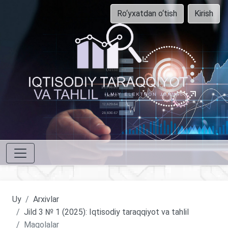
Ro‘yxatdan o‘tish
Kirish
Uy
Arxivlar
Jild 3 № 1 (2025): Iqtisodiy taraqqiyot va tahlil
Maqolalar