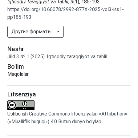
Iqtisodiy Taraqqiyot Va Tahlil
,
3
(1), 185-193.
https://doi.org/10.60078/2992-877X-2025-vol3-iss1-
pp185-193
Другие форматы
Nashr
Jild
3
№
1
(2025)
:
Iqtisodiy taraqqiyot va tahlil
Bo'lim
Maqolalar
Litsenziya
Ushbu ish
Creative Commons litsenziyalari «Attribution»
(«Mualliflik huquqi») 4.0 Butun dunyo bo'ylab
.