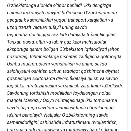
Oʻzbekistonga alohida eʼtibor beriladi. Ikki dengizga
chiqish imkoniyati mavjud bo‘lmagan O‘zbekistonning
geografik kamchiliklari yuqori transport xarajatlari va
uzoq tranzit vaqtlari tufayli uning savdo
raqobatbardoshligiga sezilarli darajada to‘sqinlik qiladi.
Tarixan paxta, oltin va tabiiy gaz kabi mahsulotlar
eksportiga qaram bo‘lgan O‘zbekiston iqtisodiyoti jahon
bozoridagi tebranishlarga nisbatan zaifligicha qolmoqda.
Ushbu muammolarni yumshatish va uning savdo
salohiyatini oshirish uchun tadqiqot qo‘shimcha qiymat
qo‘shadigan sektorlarda diversifikatsiya qilish va savdo
logistika infratuzilmasini yaxshilash zarurligini ta’kidlaydi.
Savdoning tortishish modelidan foydalangan holda,
maqola Markaziy Osiyo mintaqasidagi ikki tomonlama
savdo hajmiga savdoni yengillashtirish choralarining
ta’sirini baholaydi. Natijalar O‘zbekistonning savdo
samaradorligini oshirishda infratuzilmani rivojlantirish,
bojxona modernizatsiyasi va mintaqaviy hamkorlikning