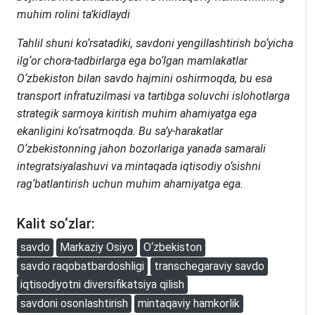
muhim rolini ta’kidlaydi
Tahlil shuni ko‘rsatadiki, savdoni yengillashtirish bo‘yicha
ilg‘or chora-tadbirlarga ega bo‘lgan mamlakatlar
O‘zbekiston bilan savdo hajmini oshirmoqda, bu esa
transport infratuzilmasi va tartibga soluvchi islohotlarga
strategik sarmoya kiritish muhim ahamiyatga ega
ekanligini ko‘rsatmoqda. Bu sa’y-harakatlar
O‘zbekistonning jahon bozorlariga yanada samarali
integratsiyalashuvi va mintaqada iqtisodiy o‘sishni
rag‘batlantirish uchun muhim ahamiyatga ega.
Kalit so‘zlar:
savdo
Markaziy Osiyo
O‘zbekiston
savdo raqobatbardoshligi
transchegaraviy savdo
iqtisodiyotni diversifikatsiya qilish
savdoni osonlashtirish
mintaqaviy hamkorlik