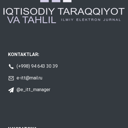
KONTAKTLAR:
(+998) 94 643 30 39
e-itt@mail.ru
@e_itt_manager