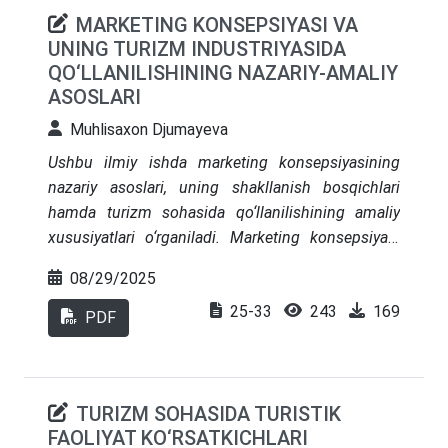
MARKETING KONSEPSIYASI VA
UNING TURIZM INDUSTRIYASIDA
QO‘LLANILISHINING NAZARIY-AMALIY
ASOSLARI
Muhlisaxon Djumayeva
Ushbu ilmiy ishda marketing konsepsiyasining
nazariy asoslari, uning shakllanish bosqichlari
hamda turizm sohasida qo‘llanilishining amaliy
xususiyatlari o‘rganiladi. Marketing konsepsiyasi
bugungi kunda nafaqat mahsulot yoki xizmatni
08/29/2025
sotishga yo‘naltirilgan strategik yondashuv, balki
25-33
243
169
mijoz ehtiyojlariga chuqur e’tibor qaratishga
PDF
asoslangan boshqaruv falsafasi sifatida
qaralmoqda. Tadqiqotda turizmning o‘ziga xos
xususiyatlari – mavsumiylik, bevosita mijoz bilan
TURIZM SOHASIDA TURISTIK
aloqa, xizmat sifatining muhimligi – kontekstida
FAOLIYAT KO‘RSATKICHLARI
marketing vositalarining o‘rni tahlil qilinadi.