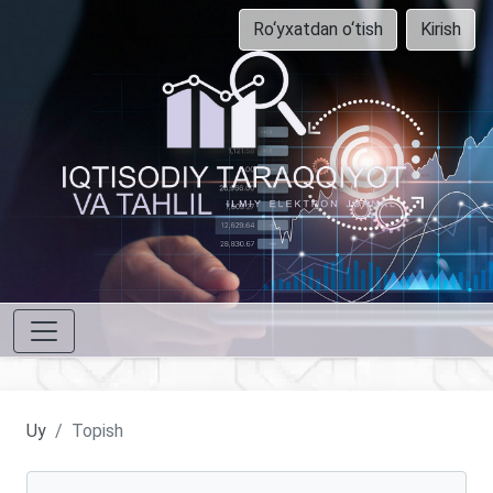
Ro‘yxatdan o‘tish
Kirish
Uy
Topish
Maqolalarni qidirish