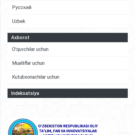
sanoati nafaqat muammolarini yengibgina qolmay,
Русский
balki madaniy merosni asrab-avaylash va mahalliy
Uzbek
hamjamiyatlarga foyda keltirish bilan birga ravnaq
topishi mumkin.
Axborot
O'quvchilar uchun
Mualliflar uchun
Kutubxonachilar uchun
Indeksatsiya