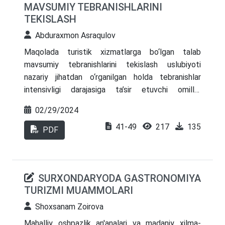
MAVSUMIY TEBRANISHLARINI
TEKISLASH
Abduraxmon Asraqulov
Maqolada turistik xizmatlarga bo‘lgan talab
mavsumiy tebranishlarini tekislash uslubiyoti
nazariy jihatdan o‘rganilgan holda tebranishlar
intensivligi darajasiga ta’sir etuvchi omillar
tizimlashtirilgan. Shu bilan birga mavsumiy
02/29/2024
tebranishlar intensivligi darajasini boshqarish
41-49
217
135
(tekislash) bo‘yicha yo‘nalishlar aniqlangan.
PDF
SURXONDARYODA GASTRONOMIYA
TURIZMI MUAMMOLARI
Shoxsanam Zoirova
Mahalliy oshpazlik an'analari va madaniy xilma-