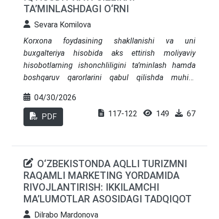
TA’MINLASHDAGI O‘RNI
Sevara Komilova
Korxona foydasining shakllanishi va uni
buxgalteriya hisobida aks ettirish moliyaviy
hisobotlarning ishonchliligini ta’minlash hamda
boshqaruv qarorlarini qabul qilishda muhim
ahamiyatga ega.Mazkur maqolada foydaning
04/30/2026
shakllanishi, daromad va xarajatlarni tan olish,
117-122
149
67
baholash hamda ularni hisobot davrlariga to‘g‘ri
PDF
taalluqli qilish jаrаyonlаrini tаkоmillаshtirish
mаsаlаlаri yoritilgаn.Shuningdek, foydani
manipulyatsiya qilish bilan bog‘liq risklar va ularni
O‘ZBEKISTONDA AQLLI TURIZMNI
kamaytirishda ichki nazorat tizimining ahamiyati
RAQAMLI MARKETING YORDAMIDA
asoslab berilgan.
RIVOJLANTIRISH: IKKILAMCHI
MA’LUMOTLAR ASOSIDAGI TADQIQOT
Dilrabo Mardonova