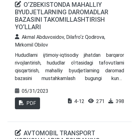
O‘ZBEKISTONDA MAHALLIY
darajasiga qarab, odam ma'lum bir maqsadga
BYUDJETLARNING DAROMADLAR
erishadi: omon qolish, moddiy boylik, rivojlanish.
BAZASINI TAKOMILLASHTIRISH
YO‘LLARI
Akmal Abduvoxidov, Dilafro‘z Qodirova,
Mirkomil Obilov
Hududlarni ijtimoiy-iqtisodiy jihatdan barqaror
rivojlantirish, hududlar o‘rtasidagi tafovutlarni
qisqartirish, mahalliy byudjetlarning daromad
bazasini mustahkamlash bugungi kunda
O‘zbekistonda amalga oshirilayotgan davlat
05/31/2023
iqtisodiy siyosatining muhim yo‘nalishlaridan biri
4-12
271
398
hisoblanadi. Jumladan, Taraqqiyot strategiyasida
PDF
ham hududlar iqtisodiyotini yaqin istiqbolda 1,6
baravar oshirish vazifasining belgilab berilishi
hududlarni rivojlantirish imkoniyatlarini chuqur tahlil
AVTOMOBIL TRANSPORT
qilishni talab qiladi. Shundan kelib chiqqan holda,