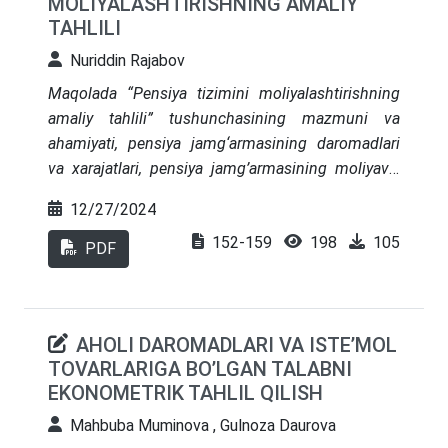
MOLIYALASHTIRISHNING AMALIY
aniqlangan boʻlsa-da, xususiy banklar eng yuqori
TAHLILI
darajadagi samaradorlikni namoyish etgan.
Bundan tashqari, bank faoliyatidagi beqarorlik va
Nuriddin Rajabov
pandemiya taʼsiri samaradorlikka salbiy taʼsir
Maqolada “Pensiya tizimini moliyalashtirishning
koʻrsatgani qayd etilgan. Tadqiqot natijalari tijorat
amaliy tahlili” tushunchasining mazmuni va
banklari faoliyatini yaxshilash va resurslardan
ahamiyati, pensiya jamg‘armasining daromadlari
samarali foydalanish boʻyicha amaliy tavsiyalarni
va xarajatlari, pensiya jamg’armasining moliyaviy
ilgari suradi.
manbalari, pensiya jamg’armasiga ta’sir etuvchi
12/27/2024
demografik, iqtisodiy, ijtimoiy omillar, davlat
152-159
198
105
pensiya ta’minoti, jamg’arib boriladigan pensiya
PDF
ta’minoti, xususiy pensiya ta’minoti,
taqsimlanuvchi va aralash pensiya modellari tahlili
amalga oshirilgan.
AHOLI DAROMADLARI VA ISTE’MOL
TOVARLARIGA BO’LGAN TALABNI
EKONOMETRIK TAHLIL QILISH
Mahbuba Muminova , Gulnoza Daurova