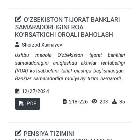
OʻZBEKISTON TIJORAT BANKLARI
SAMARADORLIGINI ROA
KOʻRSATKICHI ORQALI BAHOLASH
Sherzod Xannayev
Ushbu maqola Oʻzbekiston tijorat banklari
samaradorligini aniqlashda aktivlar rentabelligi
(ROA) koʻrsatkichini tahlil qilishga bagʻishlangan.
Banklar samaradorligi moliyaviy tizim barqarorligi
va iqtisodiy oʻsish uchun muhim ahamiyat kasb
12/27/2024
etadi. Tadqiqotda 1999-2023 yillarda mamlakat
218-226
203
85
tijorat banklari faoliyati statistik maʼlumotlar
PDF
asosida tahlil qilinib, banklarning mulkchilik
shakliga qarab samaradorlik darajalari farqlari
oʻrganildi. Davlat banklarining ROA koʻrsatkichi
PENSIYA TIZIMINI
xususiy va xorijiy banklarga nisbatan past boʻlishi