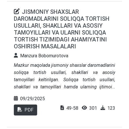
Maqolada mahalliy byudjetlarning daromad
JISMONIY SHAXSLAR
bazasini mustahkamlash va soliqqa tortish
DAROMADLARINI SOLIQQA TORTISH
tizimini takomillashtirish bo‘yicha ilmiy
USULLARI, SHAKLLARI VA ASOSIY
asoslangan takliflar ishlab chiqilgan.
TAMOYILLARI VA ULARNI SOLIQQA
TORTISH TIZIMIDAGI AHAMIYATINI
OSHIRISH MASALALARI
Manzura Bobomurotova
Mazkur maqolada jismoniy shaxslar daromadlarini
soliqqa tortish
usullari, shakllari va asosiy
tamoyillari
keltirilgan.
Soliqqa tortish usullari,
shakllari
va tamoyillari hamda ularning ijtimoiy-
iqtisodiy ta’siri yoritilgan. Shuningdek, progressiv
09/29/2025
va proporsional soliqlarning adolatli taqsimotga
49-58
301
123
ta’siri hamda investitsion daromadlarga nisbatan
PDF
soliqlarning o‘rni muhokama qilingan. O‘zbekiston
soliq tizimini takomillashtirishda
soliqqa tortish