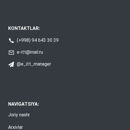
KONTAKTLAR:
(+998) 94 643 30 39
e-itt@mail.ru
@e_itt_manager
NAVIGATSIYA:
Joriy nashr
Arxivlar