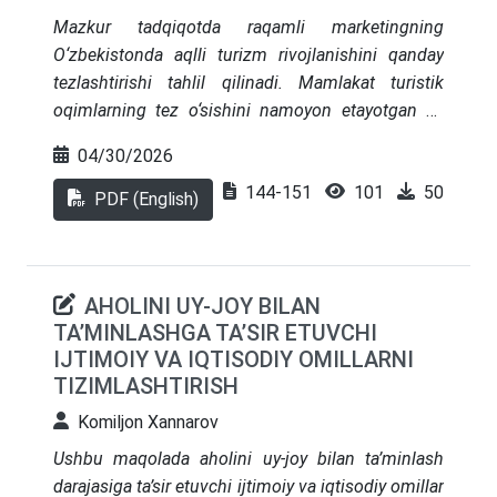
Mazkur tadqiqotda raqamli marketingning
O‘zbekistonda aqlli turizm rivojlanishini qanday
tezlashtirishi tahlil qilinadi. Mamlakat turistik
oqimlarning tez o‘sishini namoyon etayotgan va
xalqaro maydonda o‘z nufuzini mustahkamlab
04/30/2026
borayotgan bo‘lsa-da, turistik yo‘nalishlarni
144-151
101
50
an’anaviy targ‘ib qilishdan ma’lumotlarga
PDF (English)
asoslangan aqlli turizm boshqaruviga o‘tish
jarayoni hali to‘liq yakunlanmagan. Natijalar shuni
ko‘rsatadiki, O‘zbekiston aqlli turizmni rivojlantirish
AHOLINI UY-JOY BILAN
uchun istiqbolli asosga ega: 2024-yilda kiruvchi
TA’MINLASHGA TA’SIR ETUVCHI
turistik safarlar soni 7,96 mln ga yetgan, 2025-yil
IJTIMOIY VA IQTISODIY OMILLARNI
yanvar holatiga internetdan foydalanish darajasi
TIZIMLASHTIRISH
89,0% ni tashkil etgan, ijtimoiy tarmoqlarning faol
foydalanuvchilari soni esa 11,7 mln ga yetgan.
Komiljon Xannarov
Biroq talab tuzilmasi muhim strategik muammoni
Ushbu maqolada aholini uy-joy bilan ta’minlash
ochib beradi: 2024-yilda kiruvchi safarlarning
darajasiga ta’sir etuvchi ijtimoiy va iqtisodiy omillar