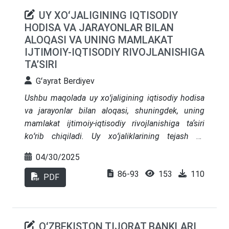
usullari, shakllari va tamoyillarining
istiqbollari
UY XOʻJALIGINING IQTISODIY
asoslangan. Maqolada daromad solig‘i yig‘ish
HODISA VA JARAYONLAR BILAN
mexanizmlarining samaradorligi va adolatlilik
ALOQASI VA UNING MAMLAKAT
darajasi iqtisodiy barqarorlik va byudjetga
IJTIMOIY-IQTISODIY RIVOJLANISHIGA
tushumlar nuqtai nazaridan tahlil etilgan.
TAʼSIRI
Gʻayrat Berdiyev
Ushbu maqolada uy xoʻjaligining iqtisodiy hodisa
va jarayonlar bilan aloqasi, shuningdek, uning
mamlakat ijtimoiy-iqtisodiy rivojlanishiga taʼsiri
koʻrib chiqiladi. Uy xoʻjaliklarining tejash va
isteʼmol xatti-harakatlarini tushuntiruvchi hayot
04/30/2025
sikli nazariyasi (Modigliani) va doimiy daromad
86-93
153
110
gipotezasi (Fridman) kabi asosiy nazariyalar
PDF
muhokama qilinadi. Jamgʻarma stavkalariga taʼsir
etuvchi omillar, jumladan, demografik oʻzgarishlar,
iqtisodiy oʻsish, daromadlarning noaniqligi va foiz
OʻZBEKISTON TIJORAT BANKLARI
stavkalari tahlil qilinadi. Uy xoʻjaliklarining