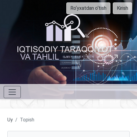
Ro‘yxatdan o‘tish
Kirish
Uy
Topish
Maqolalarni qidirish