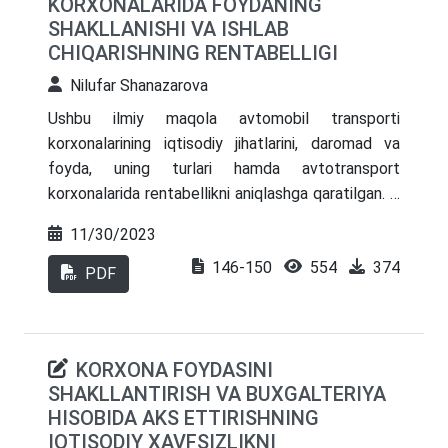
KORXONALARIDA FOYDANING
mazkur maqolada mahalliy byudjetlarning daromad
SHAKLLANISHI VA ISHLAB
bazasini mustahkamlash yo‘llari tahlil qilingan.
CHIQARISHNING RENTABELLIGI
Nilufar Shanazarova
Ushbu ilmiy maqola avtomobil transporti
korxonalarining iqtisodiy jihatlarini, daromad va
foyda, uning turlari hamda avtotransport
korxonalarida rentabellikni aniqlashga qaratilgan. U
operatsion samaradorlik, xarajatlarni boshqarish va
11/30/2023
daromadlarni optimallashtirish kabi foyda
146-150
554
374
shakllanishiga ta'sir qiluvchi turli omillarni o'rganadi.
PDF
Bundan tashqari, u moliyaviy va operatsion
istiqbollarni hisobga olgan holda ushbu
korxonalarda ishlab chiqarish rentabelligini
KORXONA FOYDASINI
baholash uchun qo'llaniladigan ko'rsatkichlar va
SHAKLLANTIRISH VA BUXGALTERIYA
usullarni o'rganadi.
HISOBIDA AKS ETTIRISHNING
IQTISODIY XAVFSIZLIKNI