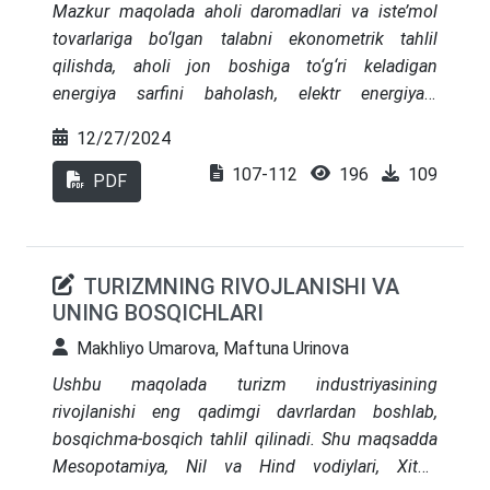
Mazkur maqolada aholi daromadlari va iste’mol
tovarlariga bo‘lgan talabni ekonometrik tahlil
qilishda, aholi jon boshiga to‘g‘ri keladigan
energiya sarfini baholash, elektr energiyasi
tejamkorligini taʼminlashdagi muammolar, ularni
12/27/2024
bartaraf etish jarayonlari hamda elektr energiya
107-112
196
109
resurslaridan samarali foydalanish kabi
PDF
yo‘nalishlarda olib borilgan tadqiqotlar o‘rganildi.
O‘zbekiston Respublikasining elektr energiya
sarfini baholash bo‘yicha Iqtisodiyot tarmoq va
TURIZMNING RIVOJLANISHI VA
sohalarida energiya iste’moli sarfi korrelyatsion
UNING BOSQICHLARI
tahlil qilindi va elastiklik koeffitsiyentlari orqali 1
foizga aholini daromadini oshishi necha foizga
Makhliyo Umarova, Maftuna Urinova
elektr energiya sarflanishi o‘rganildi.
Ushbu maqolada turizm industriyasining
rivojlanishi eng qadimgi davrlardan boshlab,
bosqichma-bosqich tahlil qilinadi. Shu maqsadda
Mesopotamiya, Nil va Hind vodiylari, Xitoy,