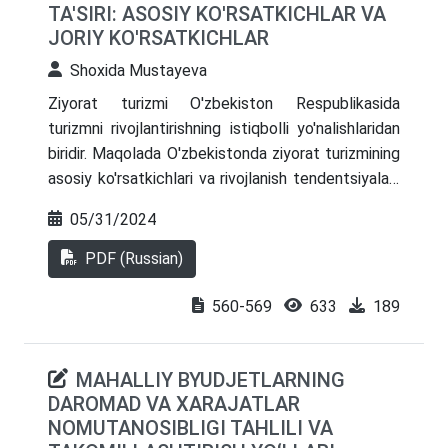
TA'SIRI: ASOSIY KO'RSATKICHLAR VA
ko‘rsatkichlari orqali baholangan. Natijalar
JORIY KO'RSATKICHLAR
komissiya, raqamli xizmatlar, ekvayring, korporativ
xizmatlar va savdoni moliyalashtirish kabi barqaror
Shoхida Mustayeva
foizsiz daromad manbalarini kengaytirish
Ziyorat turizmi O'zbekiston Respublikasida
zarurligini asoslaydi.
turizmni rivojlantirishning istiqbolli yo'nalishlaridan
biridir. Maqolada O'zbekistonda ziyorat turizmining
asosiy ko'rsatkichlari va rivojlanish tendentsiyalari,
shuningdek, uning ijtimoiy-iqtisodiy oqibatlari
05/31/2024
muhokama qilinadi. Tadqiqotning maqsadi ziyorat
turizmining O'zbekiston Respublikasi
PDF (Russian)
iqtisodiyotidagi rolini aniqlash, turizmning ushbu
yo'nalishi rivojlanishining asosiy ko'rsatkichlari va
560-569
633
189
tendensiyalarini aniqlashdan iborat. Tadqiqot
g'oyalari shundan iboratki, ziyorat turizmi
MAHALLIY BYUDJETLARNING
O'zbekiston iqtisodiyotini rivojlantirish, ish o'rinlari
DAROMAD VA XARAJATLAR
yaratish va aholi turmush darajasini oshirish uchun
NOMUTANOSIBLIGI TAHLILI VA
katta salohiyatga ega.