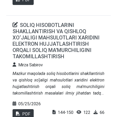
SOLIQ HISOBOTLARINI
SHAKLLANTIRISH VA QISHLOQ
XO‘JALIGI MAHSULOTLARI XARIDINI
ELEKTRON HUJJATLASHTIRISH
ORQALI SOLIQ MA’MURCHILIGINI
TAKOMILLASHTIRISH
Mirza Sabirov
Mazkur maqolada soliq hisobotlarini shakllantirish
va qishloq xo‘jaligi mahsulotlari xaridini elektron
hujjatlashtirish orqali soliq ma’murchiligini
takomillashtirish masalalari ilmiy jihatdan tadqiq
etilgan. Tadqiqotda yuridik shaxslardan olinadigan
05/25/2026
mol-mulk va yer soliqlari, shuningdek, jismoniy
144-150
122
66
shaxslardan olinadigan daromad solig‘i hamda
PDF