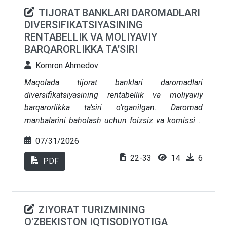
TIJORAT BANKLARI DAROMADLARI
DIVERSIFIKATSIYASINING
RENTABELLIK VA MOLIYAVIY
BARQARORLIKKA TA’SIRI
Komron Ahmedov
Maqolada tijorat banklari daromadlari
diversifikatsiyasining rentabellik va moliyaviy
barqarorlikka ta’siri o‘rganilgan. Daromad
manbalarini baholash uchun foizsiz va komissiya
daromadlari ulushi, raqamli xizmatlar daromadi,
07/31/2026
daromadlar konsentratsiyasi, riskka
22-33
14
6
moslashtirilgan daromadlilik hamda barqarorlik
PDF
koeffitsientini birlashtiruvchi tijorat banklari
daromad manbalarini diversifikatsiya qilish indeksi
(TBDMI) taklif etilgan. Banklar rentabelligi ROA,
ZIYORAT TURIZMINING
ROE va sof foiz marjasi, moliyaviy barqarorligi esa
O'ZBEKISTON IQTISODIYOTIGA
muammoli kreditlar, kapital yetarliligi va likvidlilik