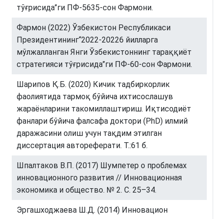
тўғрисида”ги ПФ-5635-сон Фармони.
Фармон (2022) Ўзбекистон Республикаси
Президентининг“2022-20226 йилларга
мўлжалланган Янги Ўзбекистоннинг тараққиёт
стратегияси тўғрисида”ги ПФ-60-сон Фармони.
Шарипов Қ.Б. (2020) Кичик тадбиркорлик
фаолиятида тармоқ бўйича ихтисослашув
жараёнларини такомиллаштириш. Иқтисодиёт
фанлари бўйича фалсафа доктори (PhD) илмий
даражасини олиш учун тақдим этилган
диссертация автореферати. Т.:61 б.
Шпалтаков В.П. (2017) Шумпетер о проблемах
инновационного развития // Инновационная
экономика и общество. № 2. С. 25–34.
Эргашходжаева Ш.Д. (2014) Инновацион