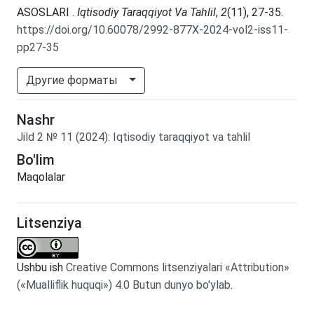
ASOSLARI .
Iqtisodiy Taraqqiyot Va Tahlil
,
2
(11), 27-35.
https://doi.org/10.60078/2992-877X-2024-vol2-iss11-
pp27-35
Другие форматы
Nashr
Jild
2
№
11
(2024)
:
Iqtisodiy taraqqiyot va tahlil
Bo'lim
Maqolalar
Litsenziya
Ushbu ish
Creative Commons litsenziyalari «Attribution»
(«Mualliflik huquqi») 4.0 Butun dunyo bo'ylab
.