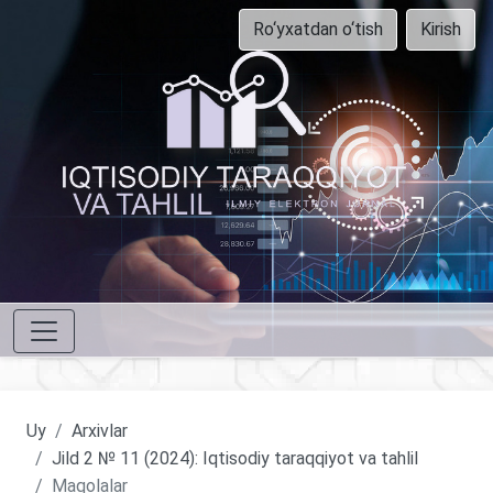
Ro‘yxatdan o‘tish
Kirish
Uy
Arxivlar
Jild 2 № 11 (2024): Iqtisodiy taraqqiyot va tahlil
Maqolalar