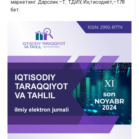
маркетинг. Дарслик.–Т.: ТДИУ, Иқтисодиёт,–178
бет.