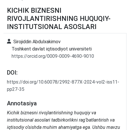
KICHIK BIZNESNI
RIVOJLANTIRISHNING HUQUQIY-
INSTITUTSIONAL ASOSLARI
Sirojiddin Abdulxakimov
Toshkent davlat iqtisodiyot universiteti
https://orcid.org/0009-0009-4690-9010
DOI:
https://doi.org/10.60078/2992-877X-2024-vol2-iss11-
pp27-35
Annotasiya
Kichik biznesni rivojlantirishning huquqiy va
institutsional asoslari tadbirkorlikni rag‘batlantirish va
iqtisodiy o‘sishda muhim ahamiyatga ega. Ushbu mavzu