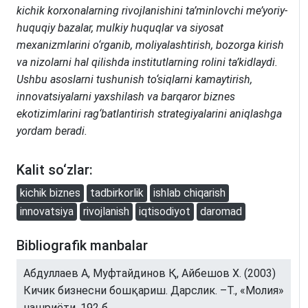
kichik korxonalarning rivojlanishini ta’minlovchi me’yoriy-
huquqiy bazalar, mulkiy huquqlar va siyosat
mexanizmlarini o‘rganib, moliyalashtirish, bozorga kirish
va nizolarni hal qilishda institutlarning rolini ta’kidlaydi.
Ushbu asoslarni tushunish to‘siqlarni kamaytirish,
innovatsiyalarni yaxshilash va barqaror biznes
ekotizimlarini rag‘batlantirish strategiyalarini aniqlashga
yordam beradi.
Kalit so‘zlar:
kichik biznes
tadbirkorlik
ishlab chiqarish
innovatsiya
rivojlanish
iqtisodiyot
daromad
Bibliografik manbalar
Абдуллаев А, Муфтайдинов Қ, Айбешов X. (2003)
Кичик бизнесни бошқариш. Дарслик. –Т., «Молия»
нашриёти, 192 б.