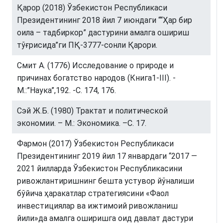
Қарор (2018) Ўзбекистон Республикаси
Президентининг 2018 йил 7 июндаги ““Ҳар бир
оила – тадбиркор” дастурини амалга ошириш
тўғрисида”ги ПҚ-3777-сонли Қарори.
Смит А. (1776) Исследование о природе и
причинах богатство народов (Книга1-III). -
М.:”Наука”,192. -С. 174, 176.
Сэй Ж.Б. (1980) Трактат и политической
экономии. – М.: Экономика. –С. 17.
Фармон (2017) Ўзбекистон Республикаси
Президентининг 2019 йил 17 январдаги “2017 —
2021 йилларда Ўзбекистон Республикасини
ривожлантиришнинг бешта устувор йўналиши
бўйича ҳаракатлар стратегиясини «Фаол
инвестициялар ва ижтимоий ривожланиш
йили»да амалга оширишга оид давлат дастури