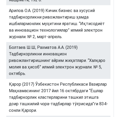
Арипов О.А. (2019) Кичик бизнес ва хусусий
тадбиркорликни ривожлантириш ҳамда
ишбилармонлик муҳитини яратиш. “Иқтисодиёт
ва инновацион технологиялар” илмий электрон
журнали. № 2, март-апрель.
Болтаев Ш.Ш, Рахматов А.А. (2019)
Тадбиркорликни инновацион
ривожлантиришнинг айрим жиҳатлари. “Халқаро
молия ва ҳисоб” илмий электрон журнали. № 5,
октябрь.
Қарор (2017) Ўзбекистон Республикаси Вазирлар
Маҳкамасининг 2017 йил 16 октябрдаги “Ёшлар
тадбиркорлик кластерларини ташкил этишга
доир ташкилий чора-тадбирлар тўғрисида”ги 834-
сонли Қарори.