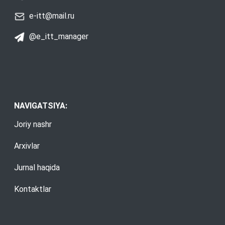
e-itt@mail.ru
@e_itt_manager
NAVIGATSIYA:
Joriy nashr
Arxivlar
Jurnal haqida
Kontaktlar