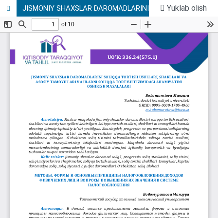
Yuklab olish
JISMONIY SHAXSLAR DAROMADLARINI SOLIQQA TORTISH USULLARI, SHAKLLARI VA ASOSIY TAMOYILLARI VA ULARNI SOLIQQA TORTISH TIZIMIDAGI AHAMIYATINI OSHIRISH MASALALARI