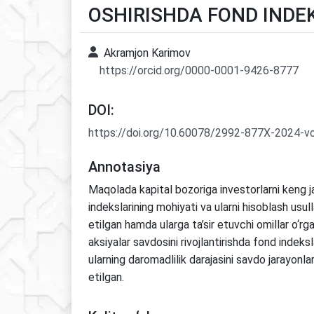
OSHIRISHDA FOND INDEK
Akramjon Karimov
https://orcid.org/0000-0001-9426-8777
DOI:
https://doi.org/10.60078/2992-877X-2024-v
Annotasiya
Maqolada kapital bozoriga investorlarni keng j
indekslarining mohiyati va ularni hisoblash usulla
etilgan hamda ularga ta’sir etuvchi omillar o‘rg
aksiyalar savdosini rivojlantirishda fond indeksl
ularning daromadlilik darajasini savdo jarayonlar
etilgan.