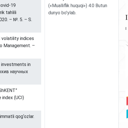
covid-19
(«Mualliflik huquqi») 4.0 Butun
k tahlili
dunyo bo'ylab
.
020. – №. 5. – S.
volatility indices
lio Management. –
f investments in
Архив научных
OShKENT”
 index (UCI)
immatli qog‘ozlar.