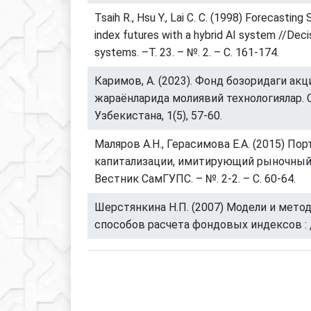
Tsaih R., Hsu Y., Lai C. C. (1998) Forecastin
index futures with a hybrid AI system //Deci
systems. –Т. 23. – №. 2. – С. 161-174.
Каримов, А. (2023). Фонд бозоридаги ак
жараёнларида молиявий технологиялар.
Узбекистана, 1(5), 57-60.
Маляров А.Н., Герасимова Е.А. (2015) По
капитализации, имитирующий рыночный 
Вестник СамГУПС. – №. 2-2. – С. 60-64.
Шерстянкина Н.П. (2007) Модели и мето
способов расчета фондовых индексов : д