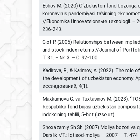
Eshov M. (2020) O‘zbekiston fond bozoriga 
koronavirus pandemiyasi ta’sirining ekonometri
//Ekonomika i innovatsionnыe texnologii. – 2
236-243.
Giot P. (2005) Relationships between implied 
and stock index returns //Journal of Portfo
Т. 31. – №. 3. – С. 92-100.
Kadirova, R., & Karimov, A. (2022). The role o
the development of uzbekistan economy. 
исследований, 4(1).
Maxkamova G. va Tuxtasinov M. (2023), “T
Respublika fond birjasi uzbekistan composite
indeksining tahlili, 5-bet (uzse.uz)
Shoxa’zamiy Sh.Sh. (2007) Moliya bozori va q
Darslik //T.: Iqtisod-moliya. – 2007. – T. 474.