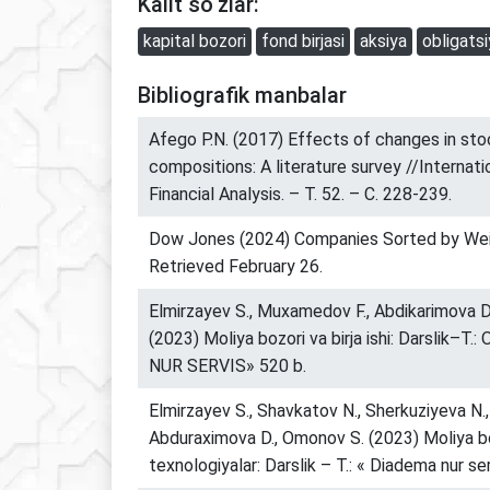
Kalit so‘zlar:
kapital bozori
fond birjasi
aksiya
obligats
Bibliografik manbalar
Afego P.N. (2017) Effects of changes in sto
compositions: A literature survey //Internat
Financial Analysis. – Т. 52. – С. 228-239.
Dow Jones (2024) Companies Sorted by Weig
Retrieved February 26.
Elmirzayev S., Muxamеdov F., Abdikarimova D.
(2023) Moliya bozori va birja ishi: Darslik–
NUR SERVIS» 520 b.
Elmirzayev S., Shavkatov N., Sherkuziyeva N.,
Abduraximova D., Omonov S. (2023) Moliya bo
texnologiyalar: Darslik – T.: « Diadema nur se