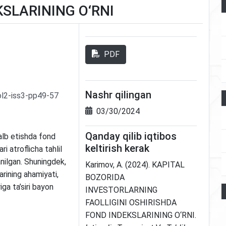
SLARINING O‘RNI
PDF
Nashr qilingan
ol2-iss3-pp49-57
03/30/2024
Qanday qilib iqtibos
alb etishda fond
keltirish kerak
ri atroflicha tahlil
anilgan. Shuningdek,
Karimov, A. (2024). KAPITAL
arining ahamiyati,
BOZORIDA
iga ta’siri bayon
INVESTORLARNING
FAOLLIGINI OSHIRISHDA
FOND INDEKSLARINING O‘RNI.