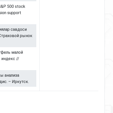
g S&P 500 stock
sion support
циялар савдоси
 Страховой рынок
ртфель малой
индекс //
ды анализа
ис. – Иркутск.