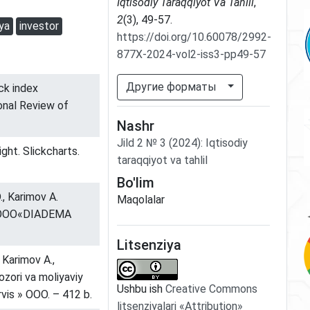
Iqtisodiy Taraqqiyot Va Tahlil
,
2
(3), 49-57.
iya
investor
https://doi.org/10.60078/2992-
877X-2024-vol2-iss3-pp49-57
Другие форматы
ck index
ional Review of
Nashr
Jild
2
№
3
(2024)
:
Iqtisodiy
ht. Slickcharts.
taraqqiyot va tahlil
Bo'lim
, Karimov A.
Maqolalar
T.: ОOO«DIADEMA
Litsenziya
 Karimov A.,
zori va moliyaviy
Ushbu ish
Creative Commons
rvis » ОOO. – 412 b.
litsenziyalari «Attribution»