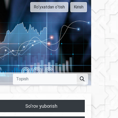
Ro‘yxatdan o‘tish
Kirish
So'rov yuborish