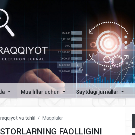
zda
Mualliflar uchun
Saytdagi jurnallar
raqqiyot va tahlil
Maqolalar
ESTORLARNING FAOLLIGINI