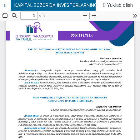
Yuklab olish
KAPITAL BOZORIDA INVESTORLARNING FAOLLIGINI OSHIRISHDA FOND INDEKSLARINING O‘RNI