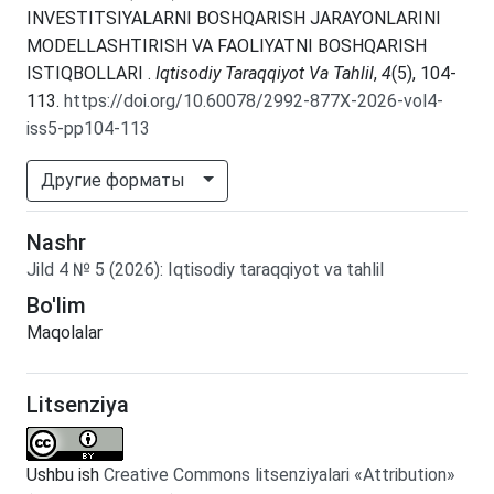
INVESTITSIYALARNI BOSHQARISH JARAYONLARINI
MODELLASHTIRISH VA FAOLIYATNI BOSHQARISH
ISTIQBOLLARI .
Iqtisodiy Taraqqiyot Va Tahlil
,
4
(5), 104-
113.
https://doi.org/10.60078/2992-877X-2026-vol4-
iss5-pp104-113
Другие форматы
Nashr
Jild
4
№
5
(2026)
:
Iqtisodiy taraqqiyot va tahlil
Bo'lim
Maqolalar
Litsenziya
Ushbu ish
Creative Commons litsenziyalari «Attribution»