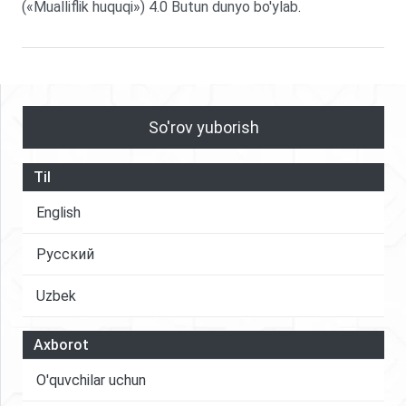
(«Mualliflik huquqi») 4.0 Butun dunyo bo'ylab
.
So'rov yuborish
Til
English
Русский
Uzbek
Axborot
O'quvchilar uchun