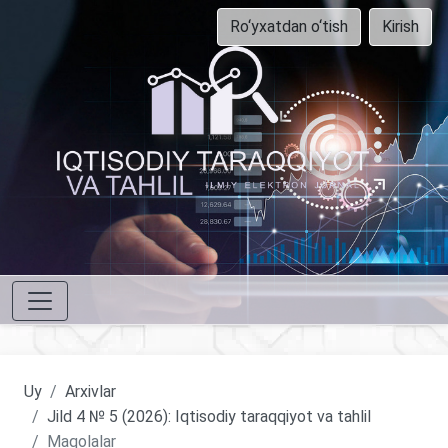
Ro‘yxatdan o‘tish
Kirish
Uy
Arxivlar
Jild 4 № 5 (2026): Iqtisodiy taraqqiyot va tahlil
Maqolalar