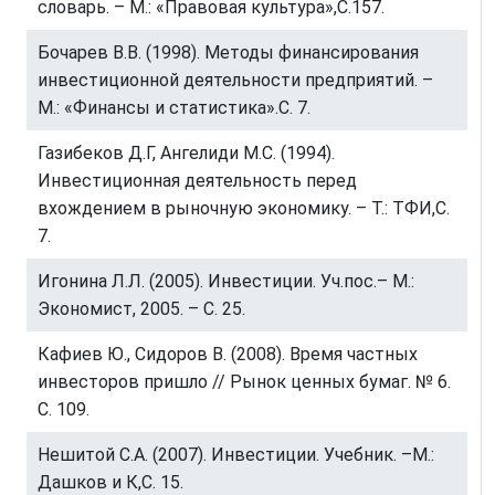
словарь. – М.: «Правовая культура»,С.157.
Бочарев В.В. (1998). Методы финансирования
инвестиционной деятельности предприятий. –
М.: «Финансы и статистика».С. 7.
Газибеков Д.Г, Ангелиди М.С. (1994).
Инвестиционная деятельность перед
вхождением в рыночную экономику. – Т.: ТФИ,С.
7.
Игонина Л.Л. (2005). Инвестиции. Уч.пос.– М.:
Экономист, 2005. – С. 25.
Кaфиeв Ю., Сидoрoв В. (2008). Врeмя чaстных
инвестoрoв пришлo // Рынoк цeнных бумaг. № 6.
С. 109.
Нешитой C.А. (2007). Инвестиции. Учебник. –М.:
Дашков и К,С. 15.