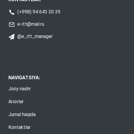
(+998) 94 643 30 39
e-itt@mail.ru
@e_itt_manager
NAVIGATSIYA:
Joriy nashr
Arxivlar
Jurnal haqida
Kontaktlar