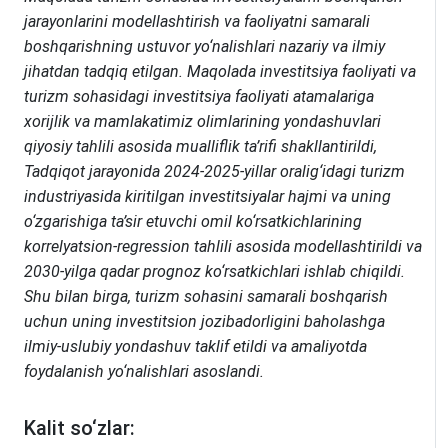
jarayonlarini modellashtirish va faoliyatni samarali
boshqarishning ustuvor yo‘nalishlari nazariy va ilmiy
jihatdan tadqiq etilgan. Maqolada investitsiya faoliyati va
turizm sohasidagi investitsiya faoliyati atamalariga
xorijlik va mamlakatimiz olimlarining yondashuvlari
qiyosiy tahlili asosida mualliflik ta’rifi shakllantirildi,
Tadqiqot jarayonida 2024-2025-yillar oralig‘idagi turizm
industriyasida kiritilgan investitsiyalar hajmi va uning
o‘zgarishiga ta’sir etuvchi omil ko‘rsatkichlarining
korrelyatsion-regression tahlili asosida modellashtirildi va
2030-yilga qadar prognoz ko‘rsatkichlari ishlab chiqildi.
Shu bilan birga, turizm sohasini samarali boshqarish
uchun uning investitsion jozibadorligini baholashga
ilmiy-uslubiy yondashuv taklif etildi va amaliyotda
foydalanish yo‘nalishlari asoslandi.
Kalit so‘zlar: