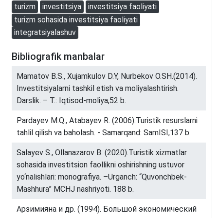
turizm
investitsiya
investitsiya faoliyati
turizm sohasida investitsiya faoliyati
integratsiyalashuv
Bibliografik manbalar
Mamatov B.S., Xujamkulov D.Y, Nurbekov O.SH.(2014).
Investitsiyalarni tashkil etish va moliyalashtirish.
Darslik. – T.: Iqtisod-moliya,52 b.
Pardayev M.Q., Atabayev R. (2006).Turistik resurslarni
tahlil qilish va baholash. - Samarqand: SamISI,137 b.
Salayev S., Ollanazarov B. (2020).Turistik xizmatlar
sohasida investitsion faollikni oshirishning ustuvor
yo‘nalishlari: monografiya. –Urganch: “Quvonchbek-
Mashhura” MCHJ nashriyoti. 188 b.
Арзимияна и др. (1994). Большой экономический