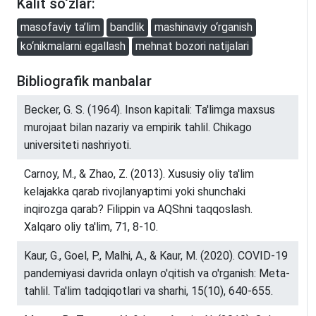
Kalit so‘zlar:
masofaviy ta’lim
bandlik
mashinaviy o‘rganish
ko‘nikmalarni egallash
mehnat bozori natijalari
Bibliografik manbalar
Becker, G. S. (1964). Inson kapitali: Ta'limga maxsus
murojaat bilan nazariy va empirik tahlil. Chikago
universiteti nashriyoti.
Carnoy, M., & Zhao, Z. (2013). Xususiy oliy ta'lim
kelajakka qarab rivojlanyaptimi yoki shunchaki
inqirozga qarab? Filippin va AQShni taqqoslash.
Xalqaro oliy ta'lim, 71, 8-10.
Kaur, G., Goel, P., Malhi, A., & Kaur, M. (2020). COVID-19
pandemiyasi davrida onlayn o'qitish va o'rganish: Meta-
tahlil. Ta'lim tadqiqotlari va sharhi, 15(10), 640-655.