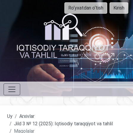
Ro‘yxatdan o‘tish
Kirish
Uy
Arxivlar
Jild 3 № 12 (2025): Iqtisodiy taraqqiyot va tahlil
Maqolalar