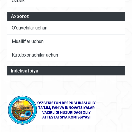
Uzbek
Axborot
O'quvchilar uchun
Mualliflar uchun
Kutubxonachilar uchun
Indeksatsiya