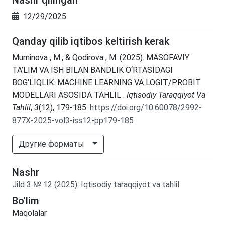
12/29/2025
Qanday qilib iqtibos keltirish kerak
Muminova , M., & Qodirova , M. (2025). MASOFAVIY
TA’LIM VA ISH BILAN BANDLIK O‘RTASIDAGI
BOG‘LIQLIK: MACHINE LEARNING VA LOGIT/PROBIT
MODELLARI ASOSIDA TAHLIL .
Iqtisodiy Taraqqiyot Va
Tahlil
,
3
(12), 179-185.
https://doi.org/10.60078/2992-
877X-2025-vol3-iss12-pp179-185
Другие форматы
Nashr
Jild
3
№
12
(2025)
:
Iqtisodiy taraqqiyot va tahlil
Bo'lim
Maqolalar