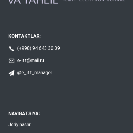
KONTAKTLAR:
(+998) 94 643 30 39
e-itt@mail.ru
@e_itt_manager
NAVIGATSIYA:
Joriy nashr