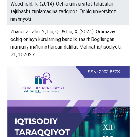
Woodfield, R. (2014). Ochiq universitet talabalari
tajribasi: uzunlamasına tadqiqot. Ochiq universitet
nashriyoti.
Zhang, Z., Zhu, Y., Liu, Q., & Liu, X. (2021). Ommaviy
ochiq onlayn kurslarning bandlik ta'siri: Bog'langan
ma'muriy ma'lumotlardan dalillar. Mehnat iqtisodiyoti,
71, 102027.