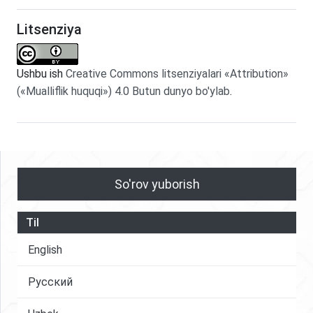
Litsenziya
Ushbu ish
Creative Commons litsenziyalari «Attribution»
(«Mualliflik huquqi») 4.0 Butun dunyo bo'ylab
.
So'rov yuborish
Til
English
Русский