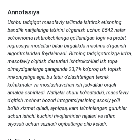
Annotasiya
Ushbu tadqiqot masofaviy ta’limda ishtirok etishning
bandlik natijalariga ta’sirini o’rganish uchun 8542 nafar
so’rovnoma ishtirokchilariga qo‘llanilgan logit va probit
regressiya modellari bilan birgalikda mashina o‘rganish
algoritmlaridan foydalanadi. Bizning tadqiqotimizga ko‘ra,
masofaviy o‘qitish dasturlari ishtirokchilari ish topa
olmaydiganlarga qaraganda 23,7% ko‘proq ish topish
imkoniyatiga ega; bu ta’sir o‘zlashtirilgan texnik
ko‘nikmalar va moslashuvchan ish jadvallari orqali
amalga oshiriladi. Natijalar shuni ko‘rsatadiki, masofaviy
o‘qitish mehnat bozori integratsiyasining asosiy yo‘li
bo‘lib xizmat qiladi, ayniqsa, kam ta’minlangan guruhlar
uchun ishchi kuchini rivojlantirish rejalari va ta’lim
siyosati uchun sezilarli oqibatlarga olib keladi.