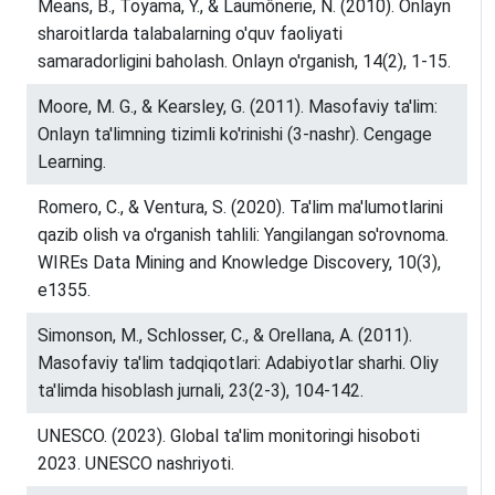
Means, B., Toyama, Y., & Laumônerie, N. (2010). Onlayn
sharoitlarda talabalarning o'quv faoliyati
samaradorligini baholash. Onlayn o'rganish, 14(2), 1-15.
Moore, M. G., & Kearsley, G. (2011). Masofaviy ta'lim:
Onlayn ta'limning tizimli ko'rinishi (3-nashr). Cengage
Learning.
Romero, C., & Ventura, S. (2020). Ta'lim ma'lumotlarini
qazib olish va o'rganish tahlili: Yangilangan so'rovnoma.
WIREs Data Mining and Knowledge Discovery, 10(3),
e1355.
Simonson, M., Schlosser, C., & Orellana, A. (2011).
Masofaviy ta'lim tadqiqotlari: Adabiyotlar sharhi. Oliy
ta'limda hisoblash jurnali, 23(2-3), 104-142.
UNESCO. (2023). Global ta'lim monitoringi hisoboti
2023. UNESCO nashriyoti.