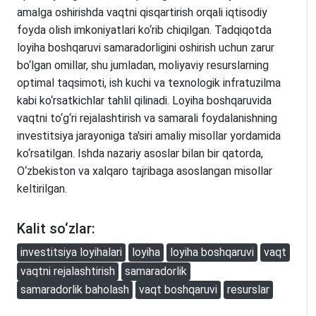
amalga oshirishda vaqtni qisqartirish orqali iqtisodiy
foyda olish imkoniyatlari ko‘rib chiqilgan. Tadqiqotda
loyiha boshqaruvi samaradorligini oshirish uchun zarur
bo‘lgan omillar, shu jumladan, moliyaviy resurslarning
optimal taqsimoti, ish kuchi va texnologik infratuzilma
kabi ko‘rsatkichlar tahlil qilinadi. Loyiha boshqaruvida
vaqtni to‘g‘ri rejalashtirish va samarali foydalanishning
investitsiya jarayoniga ta'siri amaliy misollar yordamida
ko‘rsatilgan. Ishda nazariy asoslar bilan bir qatorda,
O‘zbekiston va xalqaro tajribaga asoslangan misollar
keltirilgan.
Kalit so‘zlar:
investitsiya loyihalari
loyiha
loyiha boshqaruvi
vaqt
vaqtni rejalashtirish
samaradorlik
samaradorlik baholash
vaqt boshqaruvi
resurslar