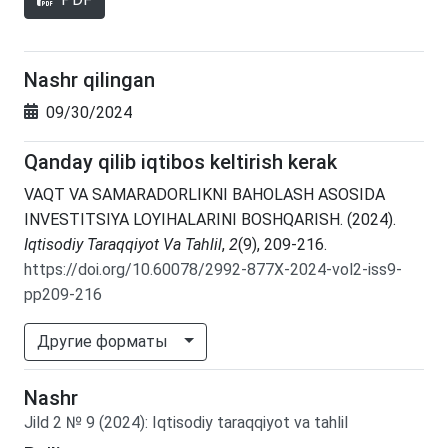
Nashr qilingan
09/30/2024
Qanday qilib iqtibos keltirish kerak
VAQT VA SAMARADORLIKNI BAHOLASH ASOSIDA
INVESTITSIYA LOYIHALARINI BOSHQARISH. (2024).
Iqtisodiy Taraqqiyot Va Tahlil
,
2
(9), 209-216.
https://doi.org/10.60078/2992-877X-2024-vol2-iss9-
pp209-216
Другие форматы
Nashr
Jild
2
№
9
(2024)
:
Iqtisodiy taraqqiyot va tahlil