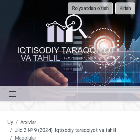
Ro‘yxatdan o‘tish
Kirish
Uy
Arxivlar
Jild 2 № 9 (2024): Iqtisodiy taraqqiyot va tahlil
Maqolalar