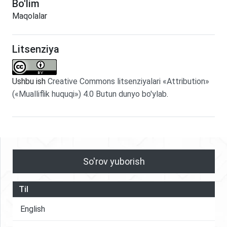
Bo'lim
Maqolalar
Litsenziya
Ushbu ish
Creative Commons litsenziyalari «Attribution»
(«Mualliflik huquqi») 4.0 Butun dunyo bo'ylab
.
So'rov yuborish
Til
English