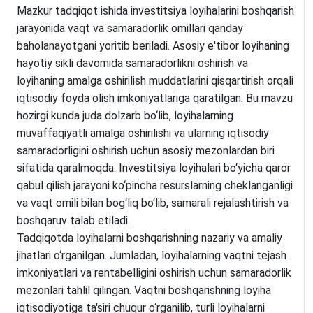
Mazkur tadqiqot ishida investitsiya loyihalarini boshqarish
jarayonida vaqt va samaradorlik omillari qanday
baholanayotgani yoritib beriladi. Asosiy e'tibor loyihaning
hayotiy sikli davomida samaradorlikni oshirish va
loyihaning amalga oshirilish muddatlarini qisqartirish orqali
iqtisodiy foyda olish imkoniyatlariga qaratilgan. Bu mavzu
hozirgi kunda juda dolzarb bo‘lib, loyihalarning
muvaffaqiyatli amalga oshirilishi va ularning iqtisodiy
samaradorligini oshirish uchun asosiy mezonlardan biri
sifatida qaralmoqda. Investitsiya loyihalari bo‘yicha qaror
qabul qilish jarayoni ko‘pincha resurslarning cheklanganligi
va vaqt omili bilan bog‘liq bo‘lib, samarali rejalashtirish va
boshqaruv talab etiladi.
Tadqiqotda loyihalarni boshqarishning nazariy va amaliy
jihatlari o‘rganilgan. Jumladan, loyihalarning vaqtni tejash
imkoniyatlari va rentabelligini oshirish uchun samaradorlik
mezonlari tahlil qilingan. Vaqtni boshqarishning loyiha
iqtisodiyotiga ta'siri chuqur o‘rganilib, turli loyihalarni