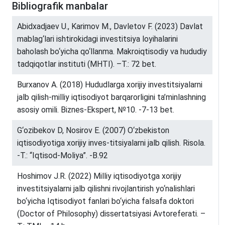
Bibliografik manbalar
Abidxadjaev U., Karimov M., Davletov F. (2023) Davlat
mablag‘lari ishtirokidagi investitsiya loyihalarini
baholash bo‘yicha qo‘llanma. Makroiqtisodiy va hududiy
tadqiqotlar instituti (MHTI). –T.: 72 bet.
Burxanov A. (2018) Hududlarga xorijiy investitsiyalarni
jalb qilish-milliy iqtisodiyot barqarorligini ta’minlashning
asosiy omili. Biznes-Ekspert, №10. -7-13 bet.
G‘ozibekov D, Nosirov E. (2007) O‘zbekiston
iqtisodiyotiga xorijiy inves-titsiyalarni jalb qilish. Risola.
-T.: “Iqtisod-Moliya”. -B.92
Hoshimov J.R. (2022) Milliy iqtisodiyotga xorijiy
investitsiyalarni jalb qilishni rivojlantirish yo‘nalishlari
bo‘yicha Iqtisodiyot fanlari bo‘yicha falsafa doktori
(Doctor of Philosophy) dissertatsiyasi Avtoreferati. –