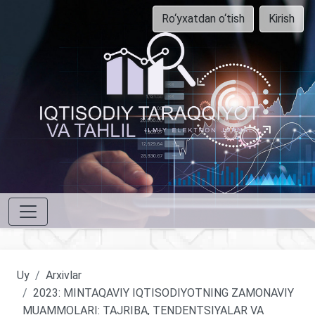
Ro‘yxatdan o‘tish
Kirish
Uy
Arxivlar
2023: MINTAQAVIY IQTISODIYOTNING ZAMONAVIY
MUAMMOLARI: TAJRIBA, TENDENTSIYALAR VA