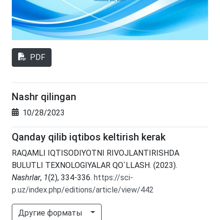
PDF
Nashr qilingan
10/28/2023
Qanday qilib iqtibos keltirish kerak
RAQAMLI IQTISODIYOTNI RIVOJLANTIRISHDA
BULUTLI TEXNOLOGIYALAR QO`LLASH. (2023).
Nashrlar
,
1
(2), 334-336.
https://sci-
p.uz/index.php/editions/article/view/442
Другие форматы