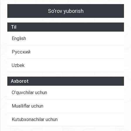
So'rov yuborish
Til
English
Русский
Uzbek
Axborot
O'quvchilar uchun
Mualliflar uchun
Kutubxonachilar uchun