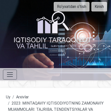
Ro‘yxatdan o‘tish
Kirish
Uy
Arxivlar
2023: MINTAQAVIY IQTISODIYOTNING ZAMONAVIY
MUAMMOLARI: TAJRIBA, TENDENTSIYALAR VA