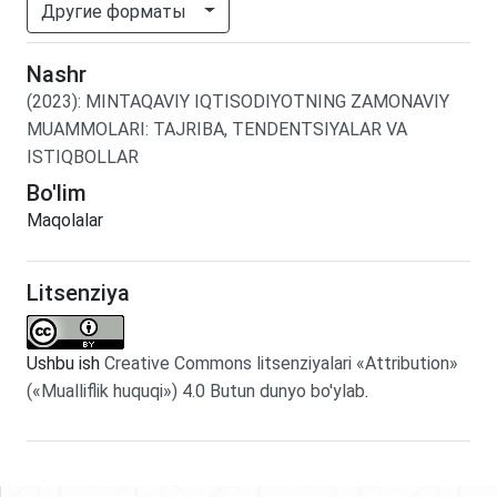
Другие форматы
Nashr
(2023)
:
MINTAQAVIY IQTISODIYOTNING ZAMONAVIY
MUAMMOLARI: TAJRIBA, TENDENTSIYALAR VA
ISTIQBOLLAR
Bo'lim
Maqolalar
Litsenziya
Ushbu ish
Creative Commons litsenziyalari «Attribution»
(«Mualliflik huquqi») 4.0 Butun dunyo bo'ylab
.