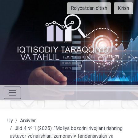
Ro‘yxatdan o‘tish
Kirish
Uy
Arxivlar
Jild 4 № 1 (2025): “Moliya bozorini rivojlantirishning
ustuvor yo‘nalishlari, zamonaviy tendensiyalari va