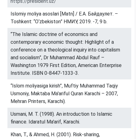
https://president.uz/
Islomiy moliya asoslari [Matn] / Е.А. Байдаулет. –
Toshkent: “O‘zbekiston” НМИУ, 2019. -7, 9 b.
“The Islamic doctrine of economics and
contemporary economic thought: Highlight of a
conference on a theological inquiry into capitalism
and socialism”, Dr Muhammad Abdul Rauf –
Washington 1979 First Edition, American Enterprise
Institute. ISBN 0-8447-1333-3.
“Islom moliyasiga kirish”, Muftiy Muhammad Taqiy
Usmoniy, Maktaba Ma'ariful Quran Karachi – 2007,
Mehran Printers, Karachi).
Usmani, M. T. (1998). An introduction to Islamic
finance. Idaratul Ma'arif, Karachi.
Khan, T., & Ahmed, H. (2001). Risk-sharing,