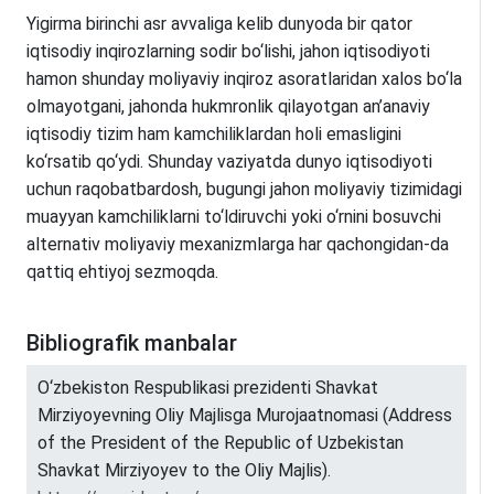
Yigirma birinchi asr avvaliga kelib dunyoda bir qator
iqtisodiy inqirozlarning sodir bo‘lishi, jahon iqtisodiyoti
hamon shunday moliyaviy inqiroz asoratlaridan xalos bo‘la
olmayotgani, jahonda hukmronlik qilayotgan an’anaviy
iqtisodiy tizim ham kamchiliklardan holi emasligini
ko‘rsatib qo‘ydi. Shunday vaziyatda dunyo iqtisodiyoti
uchun raqobatbardosh, bugungi jahon moliyaviy tizimidagi
muayyan kamchiliklarni to‘ldiruvchi yoki o‘rnini bosuvchi
alternativ moliyaviy mexanizmlarga har qachongidan-da
qattiq ehtiyoj sezmoqda.
Bibliografik manbalar
O‘zbekiston Respublikasi prezidenti Shavkat
Mirziyoyevning Oliy Majlisga Murojaatnomasi (Address
of the President of the Republic of Uzbekistan
Shavkat Mirziyoyev to the Oliy Majlis).