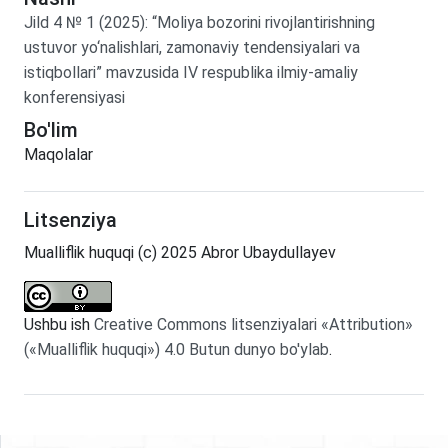
Jild
4
№
1
(2025)
:
“Moliya bozorini rivojlantirishning
ustuvor yo‘nalishlari, zamonaviy tendensiyalari va
istiqbollari” mavzusida IV respublika ilmiy-amaliy
konferensiyasi
Bo'lim
Maqolalar
Litsenziya
Mualliflik huquqi (c) 2025 Abror Ubaydullayev
Ushbu ish
Creative Commons litsenziyalari «Attribution»
(«Mualliflik huquqi») 4.0 Butun dunyo bo'ylab
.