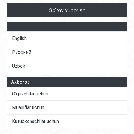
So'rov yuborish
Til
English
Русский
Uzbek
Axborot
O'quvchilar uchun
Mualliflar uchun
Kutubxonachilar uchun