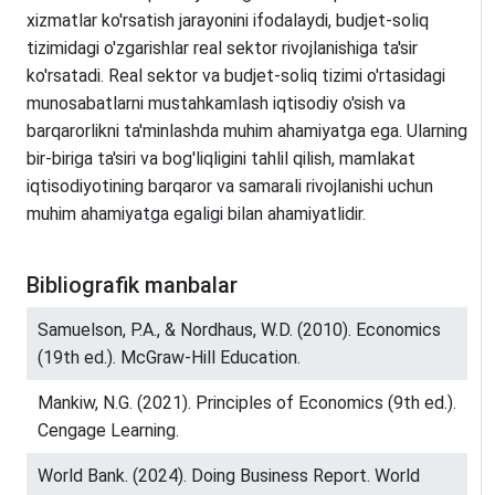
xizmatlar ko'rsatish jarayonini ifodalaydi, budjet-soliq
tizimidagi o'zgarishlar real sektor rivojlanishiga ta'sir
ko'rsatadi. Real sektor va budjet-soliq tizimi o'rtasidagi
munosabatlarni mustahkamlash iqtisodiy o'sish va
barqarorlikni ta'minlashda muhim ahamiyatga ega. Ularning
bir-biriga ta'siri va bog'liqligini tahlil qilish, mamlakat
iqtisodiyotining barqaror va samarali rivojlanishi uchun
muhim ahamiyatga egaligi bilan ahamiyatlidir.
Bibliografik manbalar
Samuelson, P.A., & Nordhaus, W.D. (2010). Economics
(19th ed.). McGraw-Hill Education.
Mankiw, N.G. (2021). Principles of Economics (9th ed.).
Cengage Learning.
World Bank. (2024). Doing Business Report. World