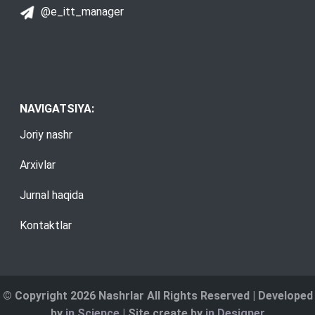
@e_itt_manager
NAVIGATSIYA:
Joriy nashr
Arxivlar
Jurnal haqida
Kontaktlar
© Copyright 2026 Nashrlar All Rights Reserved | Developed
by
in Science
| Site create by
in Designer