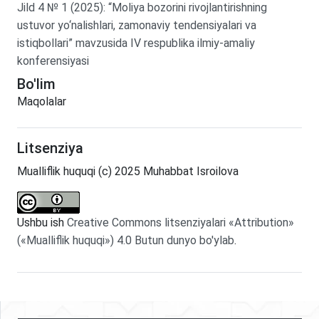
Jild
4
№
1
(2025)
:
“Moliya bozorini rivojlantirishning
ustuvor yo‘nalishlari, zamonaviy tendensiyalari va
istiqbollari” mavzusida IV respublika ilmiy-amaliy
konferensiyasi
Bo'lim
Maqolalar
Litsenziya
Mualliflik huquqi (c) 2025 Muhabbat Isroilova
Ushbu ish
Creative Commons litsenziyalari «Attribution»
(«Mualliflik huquqi») 4.0 Butun dunyo bo'ylab
.