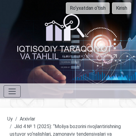
Ro‘yxatdan o‘tish
Kirish
Uy
Arxivlar
Jild 4 № 1 (2025): “Moliya bozorini rivojlantirishning
ustuvor yo‘nalishlari, zamonaviy tendensiyalari va