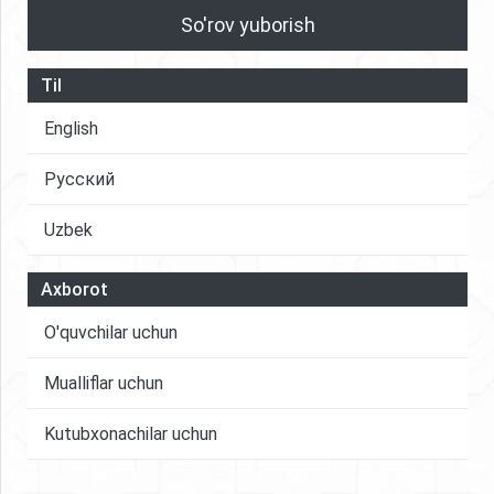
So'rov yuborish
Til
English
Русский
Uzbek
Axborot
O'quvchilar uchun
Mualliflar uchun
Kutubxonachilar uchun