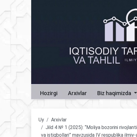
Hozirgi
Arxivlar
Biz haqimizda
Uy
Arxivlar
Jild 4 № 1 (2025): “Moliya bozorini rivojlant
va istiqbollari” mavzusida IV respublika ilmiy