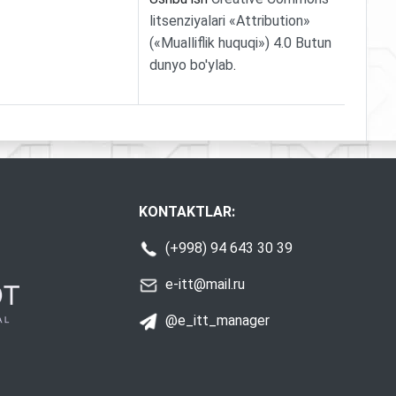
litsenziyalari «Attribution»
(«Mualliflik huquqi») 4.0 Butun
dunyo bo'ylab
.
KONTAKTLAR:
(+998) 94 643 30 39
e-itt@mail.ru
@e_itt_manager