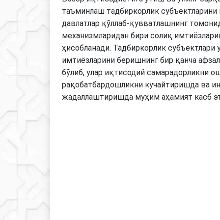
таъминлаш тадбиркорлик субъектларини
давлатлар қўллаб-қувватлашнинг томони
механизмларидан бири солиқ имтиёзлари
ҳисобланади. Тадбиркорлик субъектлари 
имтиёзларини беришнинг бир қанча афза
бўлиб, улар иқтисодий самарадорликни о
рақобатбардошликни кучайтиришда ва и
жадаллаштиришда муҳим аҳамият касб эт