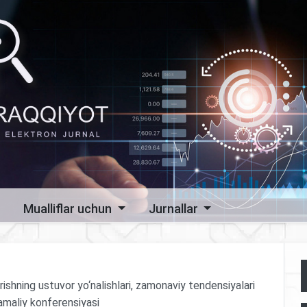
Mualliflar uchun
Jurnallar
irishning ustuvor yo‘nalishlari, zamonaviy tendensiyalari
-amaliy konferensiyasi