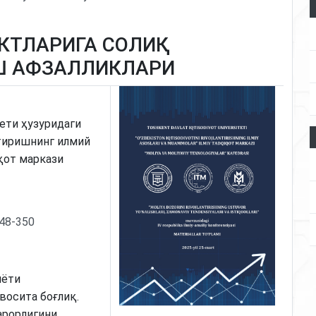
КТЛАРИГА СОЛИҚ
Ш АФЗАЛЛИКЛАРИ
ети ҳузуридаги
тиришнинг илмий
қот маркази
348-350
иёти
восита боғлиқ.
арорлигини