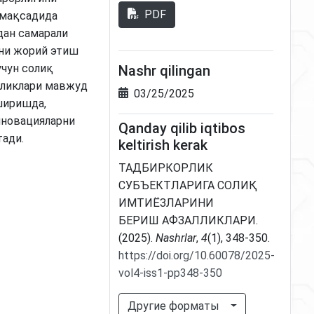
PDF
 мақсадида
дан самарали
ни жорий этиш
учун солиқ
Nashr qilingan
лликлари мавжуд
03/25/2025
ширишда,
нновацияларни
Qanday qilib iqtibos
ади.
keltirish kerak
ТАДБИРКОРЛИК
СУБЪЕКТЛАРИГА СОЛИҚ
ИМТИЁЗЛАРИНИ
БЕРИШ АФЗАЛЛИКЛАРИ.
(2025).
Nashrlar
,
4
(1), 348-350.
https://doi.org/10.60078/2025-
vol4-iss1-pp348-350
Другие форматы