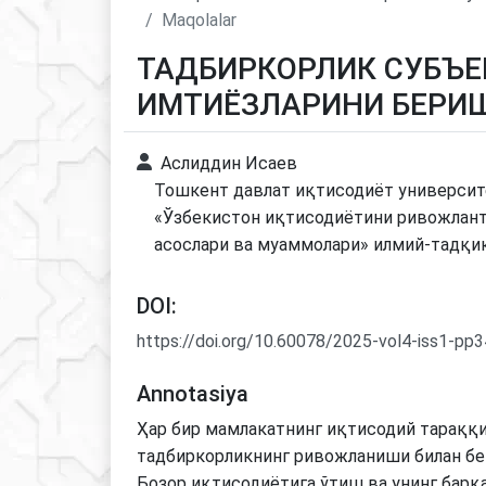
Maqolalar
ТАДБИРКОРЛИК СУБЪЕ
ИМТИЁЗЛАРИНИ БЕРИ
Аслиддин Исаев
Тошкент давлат иқтисодиёт университ
«Ўзбекистон иқтисодиётини ривожлан
асослари ва муаммолари» илмий-тадқи
DOI:
https://doi.org/10.60078/2025-vol4-iss1-pp
Annotasiya
Ҳар бир мамлакатнинг иқтисодий тараққ
тадбиркорликнинг ривожланиши билан бе
Бозор иқтисодиётига ўтиш ва унинг барқ