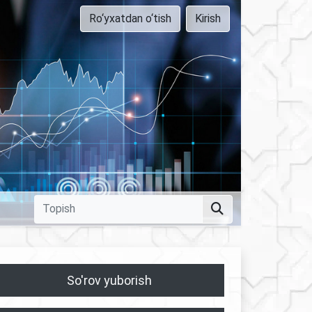
Ro‘yxatdan o‘tish
Kirish
So'rov yuborish