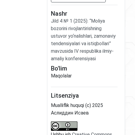
Nashr
Jild
4
№
1
(2025)
:
“Moliya
bozorini rivojlantirishning
ustuvor yo‘nalishlari, zamonaviy
tendensiyalari va istiqbollari”
mavzusida IV respublika ilmiy-
amaliy konferensiyasi
Bo'lim
Maqolalar
Litsenziya
Mualliflik huquqi (c) 2025
Аслиддин Исаев
Ushbu ish
Creative Commons