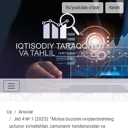
Ro‘yxatdan o‘tish
Kirish
Uy
Arxivlar
Jild 4 № 1 (2025): “Moliya bozorini rivojlantirishning
ustuvor yo‘nalishlari, zamonaviy tendensiyalari va