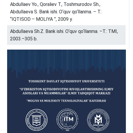
Abdullaev Yo., Qoraliev T., Toshmurodov Sh.,
Abdullaeva S. Bank ishi. O‘quv qo‘llanma. – T.:
“IQTISOD – MOLIYA ”, 2009 y.
Abdullaeva Sh.Z. Bank ishi. O‘quv qo‘llanma. –T.: TMI,
2003.–305 b.