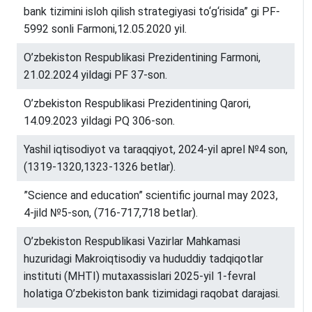
bank tizimini isloh qilish strategiyasi to‘g‘risida” gi PF-
5992 sonli Farmoni,12.05.2020 yil.
O’zbekiston Respublikasi Prezidentining Farmoni,
21.02.2024 yildagi PF 37-son.
O’zbekiston Respublikasi Prezidentining Qarori,
14.09.2023 yildagi PQ 306-son.
Yashil iqtisodiyot va taraqqiyot, 2024-yil aprel №4 son,
(1319-1320,1323-1326 betlar).
”Science and education” scientific journal may 2023,
4-jild №5-son, (716-717,718 betlar).
O’zbekiston Respublikasi Vazirlar Mahkamasi
huzuridagi Makroiqtisodiy va hududdiy tadqiqotlar
instituti (MHTI) mutaxassislari 2025-yil 1-fevral
holatiga O’zbekiston bank tizimidagi raqobat darajasi.