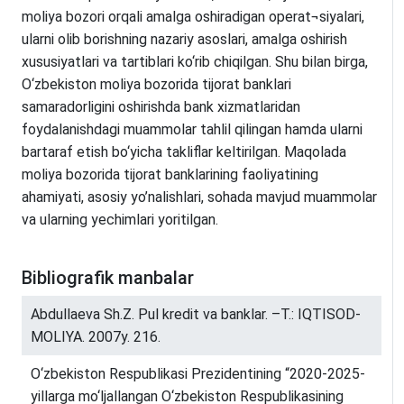
moliya bozori orqali amalga oshiradigan operat¬siyalari,
ularni olib borishning nazariy asoslari, amalga oshirish
xususiyatlari va tartiblari ko‘rib chiqilgan. Shu bilan birga,
O‘zbekiston moliya bozorida tijorat banklari
samaradorligini oshirishda bank xizmatlaridan
foydalanishdagi muammolar tahlil qilingan hamda ularni
bartaraf etish bo‘yicha takliflar keltirilgan. Maqolada
moliya bozorida tijorat banklarining faoliyatining
ahamiyati, asosiy yo’nalishlari, sohada mavjud muammolar
va ularning yechimlari yoritilgan.
Bibliografik manbalar
Abdullaeva Sh.Z. Pul kredit va banklar. –T.: IQTISOD-
MOLIYA. 2007y. 216.
O‘zbekiston Respublikasi Prezidentining “2020-2025-
yillarga mo‘ljallangan O‘zbekiston Respublikasining