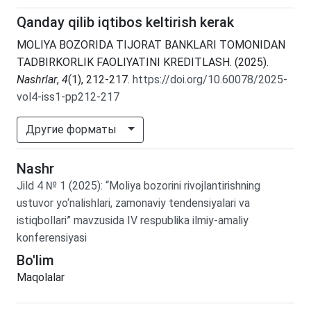
Qanday qilib iqtibos keltirish kerak
MOLIYA BOZORIDA TIJORAT BANKLARI TOMONIDAN
TADBIRKORLIK FAOLIYATINI KREDITLASH. (2025).
Nashrlar
,
4
(1), 212-217.
https://doi.org/10.60078/2025-
vol4-iss1-pp212-217
Другие форматы
Nashr
Jild
4
№
1
(2025)
:
“Moliya bozorini rivojlantirishning
ustuvor yo‘nalishlari, zamonaviy tendensiyalari va
istiqbollari” mavzusida IV respublika ilmiy-amaliy
konferensiyasi
Bo'lim
Maqolalar