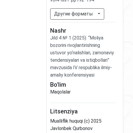
Другие форматы
Nashr
Jild
4
№
1
(2025)
:
“Moliya
bozorini rivojlantirishning
ustuvor yo‘nalishlari, zamonaviy
tendensiyalari va istiqbollari”
mavzusida IV respublika ilmiy-
amaliy konferensiyasi
Bo'lim
Maqolalar
Litsenziya
Mualliflik huquqi (c) 2025
Javlonbek Qurbonov