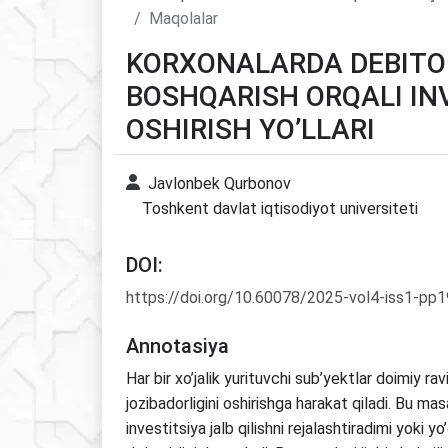
Maqolalar
KORXONALARDA DEBITOR
BOSHQARISH ORQALI IN
OSHIRISH YO’LLARI
Javlonbek Qurbonov
Toshkent davlat iqtisodiyot universiteti
DOI:
https://doi.org/10.60078/2025-vol4-iss1-pp
Annotasiya
Har bir xo’jalik yurituvchi sub’yektlar doimiy ra
jozibadorligini oshirishga harakat qiladi. Bu ma
investitsiya jalb qilishni rejalashtiradimi yoki yo’