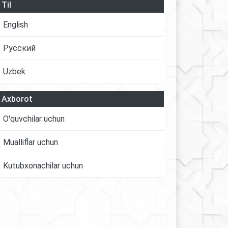
Til
English
Русский
Uzbek
Axborot
O'quvchilar uchun
Mualliflar uchun
Kutubxonachilar uchun