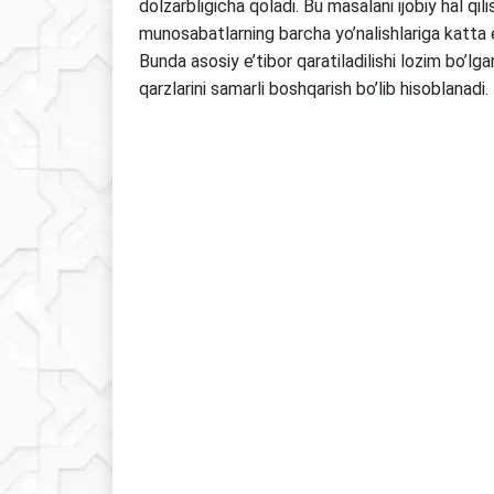
dolzarbligicha qoladi. Bu masalani ijobiy hal qil
munosabatlarning barcha yo’nalishlariga katta e’
Bunda asosiy e’tibor qaratiladilishi lozim bo’lg
qarzlarini samarli boshqarish bo’lib hisoblanadi.