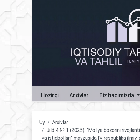
Hozirgi
Arxivlar
Biz haqimizda
Uy
Arxivlar
Jild 4 № 1 (2025): “Moliya bozorini rivojlant
va istiqbollari” mavzusida IV respublika ilmiy