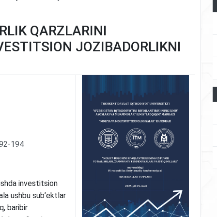
LIK QARZLARINI
VESTITSION JOZIBADORLIKNI
192-194
vishda investitsion
sala ushbu sub’ektlar
q, baribir