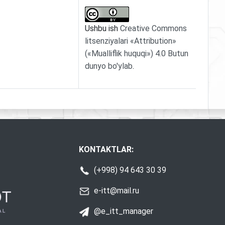
Ushbu ish
Creative Commons
litsenziyalari «Attribution»
(«Mualliflik huquqi») 4.0 Butun
dunyo bo'ylab
.
KONTAKTLAR:
(+998) 94 643 30 39
e-itt@mail.ru
@e_itt_manager