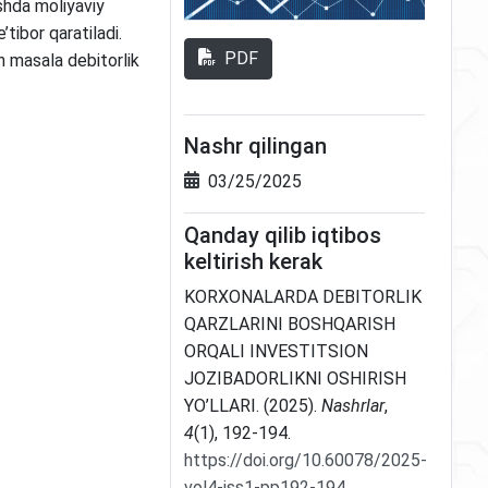
ishda moliyaviy
tibor qaratiladi.
PDF
an masala debitorlik
Nashr qilingan
03/25/2025
Qanday qilib iqtibos
keltirish kerak
KORXONALARDA DEBITORLIK
QARZLARINI BOSHQARISH
ORQALI INVESTITSION
JOZIBADORLIKNI OSHIRISH
YO’LLARI. (2025).
Nashrlar
,
4
(1), 192-194.
https://doi.org/10.60078/2025-
vol4-iss1-pp192-194