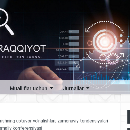
Mualliflar uchun
Jurnallar
irishning ustuvor yo‘nalishlari, zamonaviy tendensiyalari
-amaliy konferensiyasi