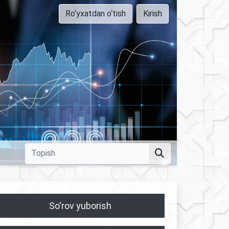
Ro‘yxatdan o‘tish
Kirish
So'rov yuborish