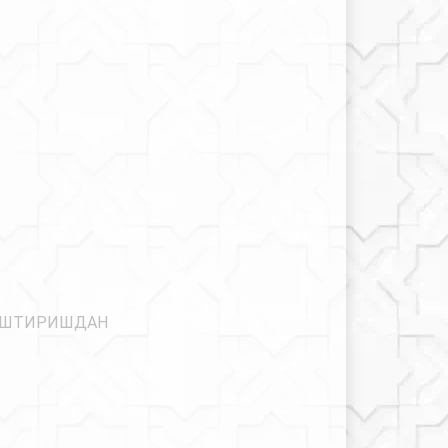
АШТИРИШДАН