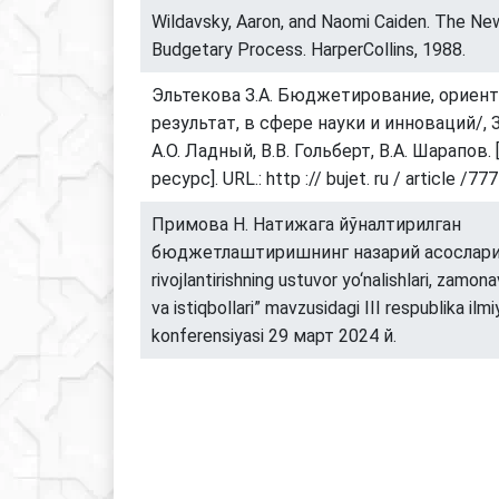
Wildavsky, Aaron, and Naomi Caiden. The New
Budgetary Process. HarperCollins, 1988.
Эльтекова З.А. Бюджетирование, ориен
результат, в сфере науки и инноваций/, З
А.О. Ладный, В.В. Гольберт, В.А. Шарапов
ресурс]. URL.: http :// bujet. ru / article /77
Примова Н. Натижага йўналтирилган
бюджетлаштиришнинг назарий асослари. “
rivojlantirishning ustuvor yo‘nalishlari, zamon
va istiqbollari” mavzusidagi III respublika ilm
konferensiyasi 29 март 2024 й.