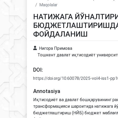
Maqolalar
НАТИЖАГА ЙЎНАЛТИР
БЮДЖЕТЛАШТИРИШД
ФОЙДАЛАНИШ
Нигора Примова
Тошкент давлат иқтисодиёт университ
DOI:
https://doi.org/10.60078/2025-vol4-iss1-pp
Annotasiya
Иқтисодиёт ва давлат бошқарувининг ра
трансформацияси шароитида натижага йў
бюджетлаштириш (НЙБ) бюджет маблағл