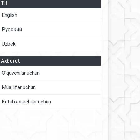
Til
English
Русский
Uzbek
Axborot
O'quvchilar uchun
Mualliflar uchun
Kutubxonachilar uchun