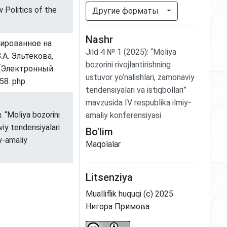
 Politics of the
Другие форматы
Nashr
тированное на
Jild
4
№
1
(2025)
:
“Moliya
.А. Эльтекова,
bozorini rivojlantirishning
. [Электронный
ustuvor yo‘nalishlari, zamonaviy
758. php.
tendensiyalari va istiqbollari”
mavzusida IV respublika ilmiy-
Moliya bozorini
amaliy konferensiyasi
aviy tendensiyalari
Bo'lim
iy-amaliy
Maqolalar
Litsenziya
Mualliflik huquqi (c) 2025
Нигора Примова