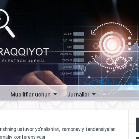
Mualliflar uchun
Jurnallar
irishning ustuvor yo‘nalishlari, zamonaviy tendensiyalari
-amaliy konferensiyasi