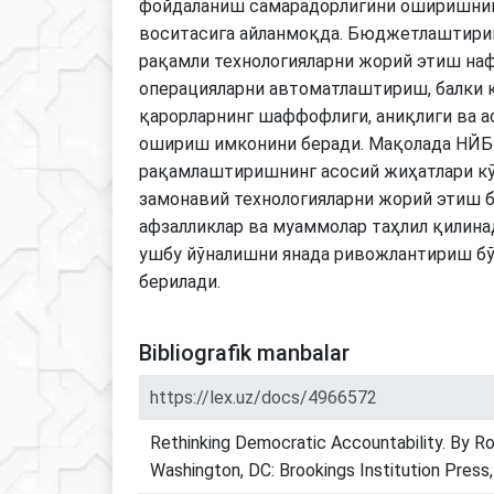
фойдаланиш самарадорлигини оширишнин
воситасига айланмоқда. Бюджетлаштири
рақамли технологияларни жорий этиш на
операцияларни автоматлаштириш, балки 
қарорларнинг шаффофлиги, аниқлиги ва а
ошириш имконини беради. Мақолада НЙБ
рақамлаштиришнинг асосий жиҳатлари кў
замонавий технологияларни жорий этиш б
афзалликлар ва муаммолар таҳлил қилина
ушбу йўналишни янада ривожлантириш бў
берилади.
Bibliografik manbalar
https://lex.uz/docs/4966572
Rethinking Democratic Accountability. By Ro
Washington, DC: Brookings Institution Press,