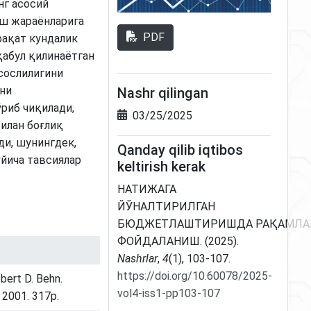
г асосий
ш жараёнларига
PDF
фақат кундалик
қабул қилинаётган
сослилигини
ни
Nashr qilingan
риб чиқилади,
03/25/2025
илан боғлиқ
ди, шунингдек,
Qanday qilib iqtibos
йича тавсиялар
keltirish kerak
НАТИЖАГА
ЙЎНАЛТИРИЛГАН
БЮДЖЕТЛАШТИРИШДА РАҚАМЛ
ФОЙДАЛАНИШ. (2025).
Nashrlar
,
4
(1), 103-107.
https://doi.org/10.60078/2025-
bert D. Behn.
vol4-iss1-pp103-107
 2001. 317p.