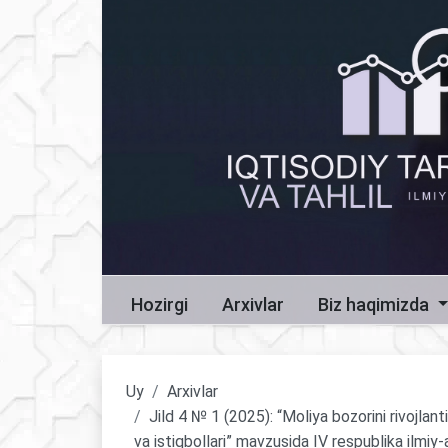
Hozirgi
Arxivlar
Biz haqimizda
Uy
Arxivlar
Jild 4 № 1 (2025): “Moliya bozorini rivojlant
va istiqbollari” mavzusida IV respublika ilmiy