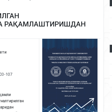
ИЛГАН
А РАҚАМЛАШТИРИШДАН
ети
103-107
қамли
налтирилган
аридан