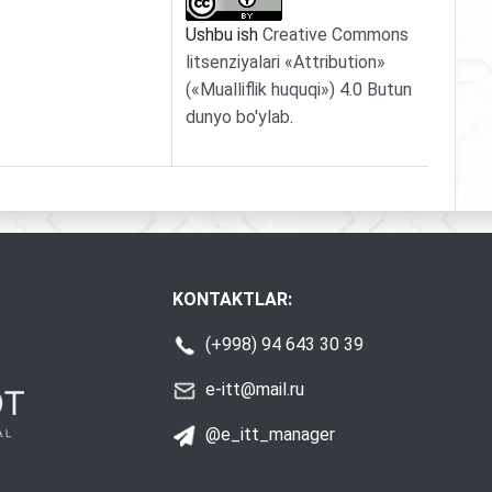
Ushbu ish
Creative Commons
litsenziyalari «Attribution»
(«Mualliflik huquqi») 4.0 Butun
dunyo bo'ylab
.
KONTAKTLAR:
(+998) 94 643 30 39
e-itt@mail.ru
@e_itt_manager