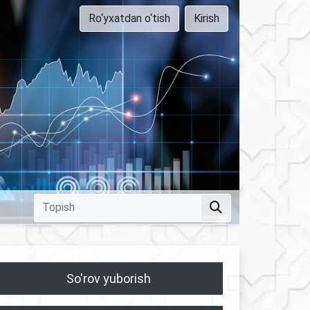
Ro‘yxatdan o‘tish
Kirish
So'rov yuborish