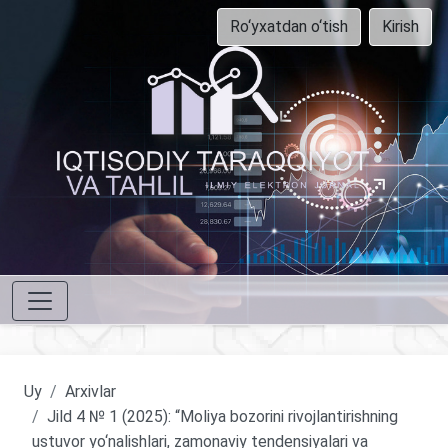
Ro‘yxatdan o‘tish
Kirish
Uy
Arxivlar
Jild 4 № 1 (2025): “Moliya bozorini rivojlantirishning
ustuvor yo‘nalishlari, zamonaviy tendensiyalari va