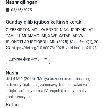
Nashr qilingan
03/25/2025
Qanday qilib iqtibos keltirish kerak
OʻZBEKISTON MOLIYA BOZORINING JORIY HOLATI
TAHLILI: MUAMMOLAR, XAVF-XATARLAR VA
ISLOHOTLAR ISTIQBOLLARI. (2025).
Nashrlar
,
4
(1), 20-
23.
https://doi.org/10.60078/2025-vol4-iss1-pp20-23
Другие форматы
Nashr
Jild
4
№
1
(2025)
:
“Moliya bozorini rivojlantirishning
ustuvor yo‘nalishlari, zamonaviy tendensiyalari va
istiqbollari” mavzusida IV respublika ilmiy-amaliy
konferensiyasi
Bo'lim