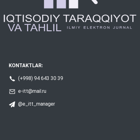
KONTAKTLAR:
(+998) 94 643 30 39
e-itt@mail.ru
@e_itt_manager