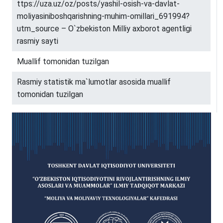
ttps://uza.uz/oz/posts/yashil-osish-va-davlat-
moliyasiniboshqarishning-muhim-omillari_691994?
utm_source – O`zbekiston Milliy axborot agentligi
rasmiy sayti
Muallif tomonidan tuzilgan
Rasmiy statistik ma`lumotlar asosida muallif
tomonidan tuzilgan