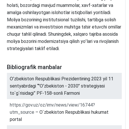
holati, bozordagi mavjud muammolar, xavf-xatarlar va
amalga oshirilayotgan islohotlar istiqbollari yoritiladi.
Moliya bozorining institutsional tuzilishi, tartibga solish
mexanizmlari va investitsion muhitga ta'sir etuvchi omillar
chuqur tahlil qilinadi. Shuningdek, xalqaro tajriba asosida
moliya bozorini modernizatsiya qilish yoʻlari va rivojlanish
strategiyalari taklif etiladi.
Bibliografik manbalar
Oʻzbekiston Respublikasi Prezidentining 2023 yil 11
sentyabrdagi “"Oʻzbekiston - 2030" strategiyasi
to`g`risidagi” PF-158-sonli Farmoni
https://gov.uz/oz/imv/news/view/16744?
utm_source
– O`zbekiston Respublikasi hukumat
portal