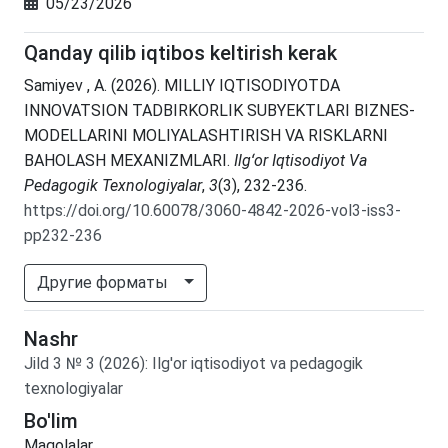
05/23/2026
Qanday qilib iqtibos keltirish kerak
Samiyev , A. (2026). MILLIY IQTISODIYOTDA
INNOVATSION TADBIRKORLIK SUBYEKTLARI BIZNES-
MODELLARINI MOLIYALASHTIRISH VA RISKLARNI
BAHOLASH MEXANIZMLARI.
Ilgʻor Iqtisodiyot Va
Pedagogik Texnologiyalar
,
3
(3), 232-236.
https://doi.org/10.60078/3060-4842-2026-vol3-iss3-
pp232-236
Другие форматы
Nashr
Jild
3
№
3
(2026)
:
Ilg'or iqtisodiyot va pedagogik
texnologiyalar
Bo'lim
Maqolalar