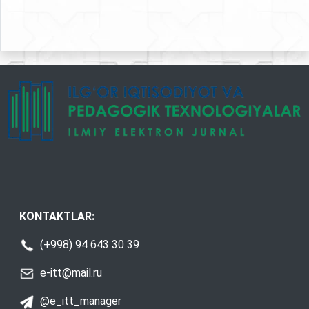
KONTAKTLAR:
(+998) 94 643 30 39
e-itt@mail.ru
@e_itt_manager