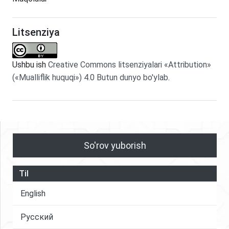
Litsenziya
Ushbu ish
Creative Commons litsenziyalari «Attribution»
(«Mualliflik huquqi») 4.0 Butun dunyo bo'ylab
.
So'rov yuborish
Til
English
Русский