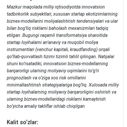
Mazkur maqolada milliy iqtisodiyotda innovatsion
tadbirkorlik subyektlari, xususan startap ekotizimlarining
biznes-modellarini moliyalashtirish tendensiyalari va ular
bilan bogʻliq risklarni baholash mexanizmlari tadqiq
etilgan. Bugungi raqamli transformatsiya sharoitida
startap loyihalarni an’anaviy va muqobil moliya
instrumentlari (venchur kapitali, kraudfanding) orqali
qoʻllab-quvvatlash tizimi tizimli tahlil qilingan. Natijalar
shuni koʻrsatadiki, innovatsion biznes-modellarning
barqarorligi ularning moliyaviy oqimlarini toʻgʻri
prognozlash va oʻziga xos risk omillarini
minimallashtirish strategiyalariga bogʻliq. Xulosada milliy
startap loyihalarning moliyaviy barqarorligini oshirish va
ularning biznes-modellaridagi risklarni kamaytirish
boʻyicha amaliy takliflar ishlab chiqilgan
Kalit so‘zlar: