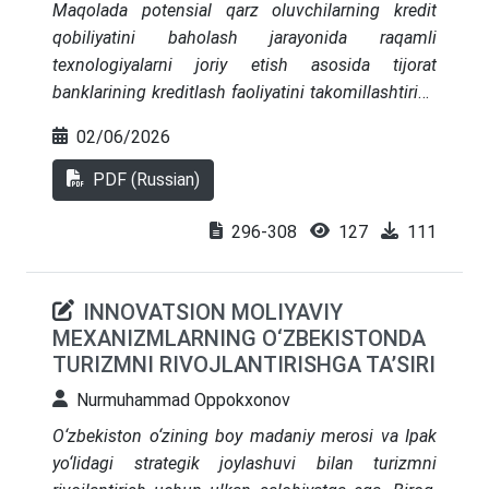
Maqolada potensial qarz oluvchilarning kredit
qobiliyatini baholash jarayonida raqamli
texnologiyalarni joriy etish asosida tijorat
banklarining kreditlash faoliyatini takomillashtirish
zarurligi qayd etilgan. Xorijiy mamlakatlarda
02/06/2026
kreditlashning innovatsion modellari tahlili taqdim
etilib, kredit faoliyati va kredit risklarini boshqarish
PDF (Russian)
masalalari, bank faoliyatini raqamlashtirishni
rivojlantirishning asosiy yo‘nalishlari ko‘rib chiqildi
296-308
127
111
INNOVATSION MOLIYAVIY
MEXANIZMLARNING O‘ZBEKISTONDA
TURIZMNI RIVOJLANTIRISHGA TA’SIRI
Nurmuhammad Oppokxonov
O‘zbekiston o‘zining boy madaniy merosi va Ipak
yo‘lidagi strategik joylashuvi bilan turizmni