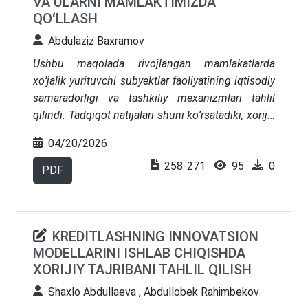
VA ULARNI MAMLAKTIMIZDA
strategiyalariga bogʻliq. Xulosada milliy startap
QOʻLLASH
loyihalarning moliyaviy barqarorligini oshirish va
ularning biznes-modellaridagi risklarni kamaytirish
Abdulaziz Baxramov
boʻyicha amaliy takliflar ishlab chiqilgan
Ushbu maqolada rivojlangan mamlakatlarda
xoʻjalik yurituvchi subyektlar faoliyatining iqtisodiy
samaradorligi va tashkiliy mexanizmlari tahlil
qilindi. Tadqiqot natijalari shuni koʻrsatadiki, xorijiy
tajribalarni oʻrganish va ularni mamlakatimiz
04/20/2026
iqtisodiyotiga moslashtirish orqali xoʻjalik
258-271
95
0
yurituvchi subyektlar uchun qulay moliyaviy muhit
PDF
yaratish imkoniyatlari koʻrib chiqildi. Shu bilan
birga, tahlil natijalari asosida davlat siyosatini
yanada takomillashtirish, yangi moliyalashtirish
KREDITLASHNING INNOVATSION
mexanizmlarini joriy etish va mavjud
MODELLARINI ISHLAB CHIQISHDA
muammolarni bartaraf etish yoʻnalishlarida aniq
XORIJIY TAJRIBANI TAHLIL QILISH
tavsiyalar ishlab chiqish ham tahlil qilindi
Shaxlo Abdullaeva , Abdullobek Rahimbekov