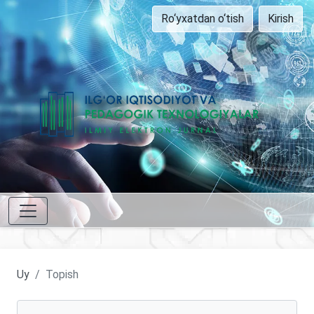
Ro‘yxatdan o‘tish
Kirish
Uy
Topish
Maqolalarni qidirish