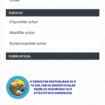
Uzbek
Axborot
O'quvchilar uchun
Mualliflar uchun
Kutubxonachilar uchun
Indeksatsiya