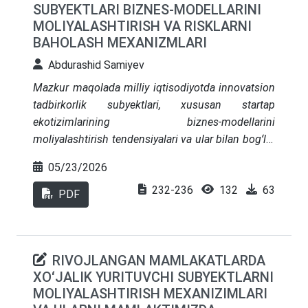
SUBYEKTLARI BIZNES-MODELLARINI
natijalari kraudfandingning moliyaviy inklyuzivlikni
MOLIYALASHTIRISH VA RISKLARNI
oshirish va innovatsion loyihalarni qo‘llab-
BAHOLASH MEXANIZMLARI
quvvatlashdagi rolini asoslashga xizmat qiladi.
Abdurashid Samiyev
Mazkur maqolada milliy iqtisodiyotda innovatsion
tadbirkorlik subyektlari, xususan startap
ekotizimlarining biznes-modellarini
moliyalashtirish tendensiyalari va ular bilan bogʻliq
risklarni baholash mexanizmlari tadqiq etilgan.
05/23/2026
Bugungi raqamli transformatsiya sharoitida startap
232-236
132
63
loyihalarni an’anaviy va muqobil moliya
PDF
instrumentlari (venchur kapitali, kraudfanding)
orqali qoʻllab-quvvatlash tizimi tizimli tahlil
qilingan. Natijalar shuni koʻrsatadiki, innovatsion
RIVOJLANGAN MAMLAKATLARDA
biznes-modellarning barqarorligi ularning
XOʻJALIK YURITUVCHI SUBYEKTLARNI
moliyaviy oqimlarini toʻgʻri prognozlash va oʻziga
MOLIYALASHTIRISH MEXANIZIMLARI
xos risk omillarini minimallashtirish