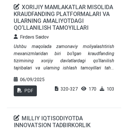
XORIJIY MAMLAKATLAR MISOLIDA
KRAUDFANDING PLATFORMALARI VA
ULARNING AMALIYOTDAGI
QO‘LLANILISH TAMOYILLARI
Firdavs Saidov
Ushbu maqolada zamonaviy moliyalashtirish
mexanizmlaridan biri bo‘lgan kraudfanding
tizimining xorijiy davlatlardagi qo‘llanilish
tajribalari va ularning ishlash tamoyillari tahlil
qilingan. Tadqiqotda AQSh, Yevropa Ittifoqi
06/09/2025
davlatlari, Xitoy kabi mamlakatlar misolida
320-327
170
103
kraudfanding platformalarining asosiy turlari –
PDF
xayriya, mukofot asosida, qarz va aksiyadorlik
shakllari o‘rganildi. Shuningdek, ushbu
platformalarning moliyaviy vosita sifatida
MILLIY IQTISODIYOTDA
afzalliklari, xavf-xatar omillari hamda huquqiy-
INNOVATSION TADBIRKORLIK
institutsional asoslari tahlil etildi. Tadqiqot