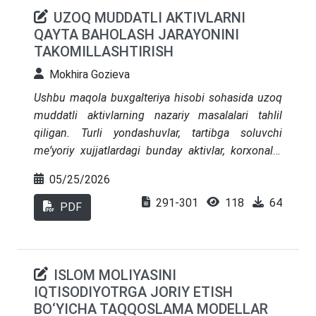
UZOQ MUDDATLI AKTIVLARNI
QAYTA BAHOLASH JARAYONINI
TAKOMILLASHTIRISH
Mokhira Gozieva
Ushbu maqola buxgalteriya hisobi sohasida uzoq
muddatli aktivlarning nazariy masalalari tahlil
qiligan. Turli yondashuvlar, tartibga soluvchi
meʻyoriy xujjatlardagi bunday aktivlar, korxonalar
tomonidan ulush, bonuslar yoki uzoq muddatli
05/25/2026
ekspluatatsiya uchun sotib olingan resurslar
291-301
118
64
koʻrinishida keltiriladi. Shuningdek, uzoq muddatli
PDF
moliyaviy investitsiyalar hamda investitsion mulk
sifatida eʻtirof etiluvchi aktivlar kelgusida kapitalni
joylashtirishning samarali yoʻnalishlaridan biri
ISLOM MOLIYASINI
hisoblanadi. Shu bois, uzoq muddatli aktivlarning
IQTISODIYOTRGA JORIY ETISH
turkumlanishi va xususiyatlarini qayta koʻrib
BO‘YICHA TAQQOSLAMA MODELLAR
chiqish dolzarb ahamiyat kasb etadi.