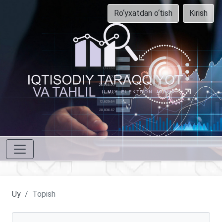
Ro‘yxatdan o‘tish
Kirish
Uy
Topish
Maqolalarni qidirish