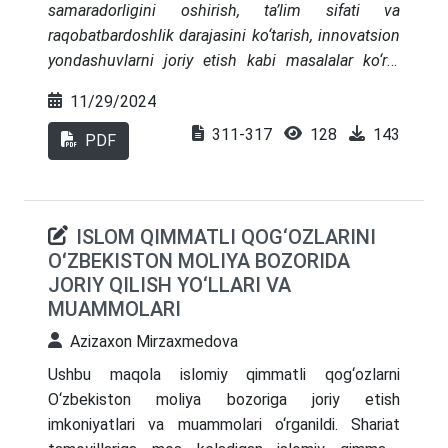
samaradorligini oshirish, ta’lim sifati va
raqobatbardoshlik darajasini ko‘tarish, innovatsion
yondashuvlarni joriy etish kabi masalalar ko‘rib
chiqiladi. Ta’lim tizimining globallashuvi va
11/29/2024
raqamlashtirilishi fonida, ta’lim muassasalari
311-317
128
143
oldida yangi strategik maqsadlar paydo bo‘lmoqda,
PDF
bu esa menejment jarayonlarini optimallashtirishni
talab qiladi. Maqolada bu sohani keng qamrovli
ravishda yanada isloh qilish haqida va bir qancha
ISLOM QIMMATLI QOG‘OZLARINI
boshqarish tizimlarga tushunchalar ham keltirib
OʻZBEKISTON MOLIYA BOZORIDA
o‘tilgan
JORIY QILISH YO‘LLARI VA
MUAMMOLARI
Azizaxon Mirzaxmedova
Ushbu maqola islomiy qimmatli qog‘ozlarni
O‘zbekiston moliya bozoriga joriy etish
imkoniyatlari va muammolari o‘rganildi. Shariat