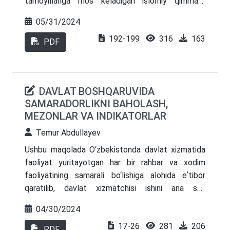
tamoyillariga mos keladigan islomiy qimmatli
qog‘ozlar an’anaviy moliyaviy vositalarga muqobil
05/31/2024
bo‘lib, turli jahon bozorlarida muvaffaqiyatli joriy
192-199
316
163
etilgan. Ushbu tadqiqot mamlakatning o‘ziga xos
PDF
iqtisodiy, madaniy va tartibga solish muhitini
hisobga olgan holda O‘zbekistonda bunday amalga
oshirishning maqsadga muvofiqligi tahlil qilinadi.
DAVLAT BOSHQARUVIDA
Tadqiqot ishida mavjud me’yoriy-huquqiy bazani
SAMARADORLIKNI BAHOLASH,
takomillashtirish va moliyaviy infratuzilmani
MEZONLAR VA INDIKATORLAR
rivojlantirish muhimligini ta’kidlanadi. Mavjud
muammolarni hal qilish orqali O‘zbekiston islomiy
Temur Abdullayev
qimmatli qog‘ozlarni joriy etishdan foyda ko‘rishi
Ushbu maqolada O‘zbekistonda davlat xizmatida
mumkin, bu esa yanada inklyuziv va
faoliyat yuritayotgan har bir rahbar va xodim
diversifikatsiyalangan moliya bozoriga olib keladi
faoliyatining samarali bo‘lishiga alohida eʼtibor
qaratilib, davlat xizmatchisi ishini ana shu
tamoyillar asosida tashkil etishi zarurligi yoritilgan.
04/30/2024
17-26
281
206
PDF