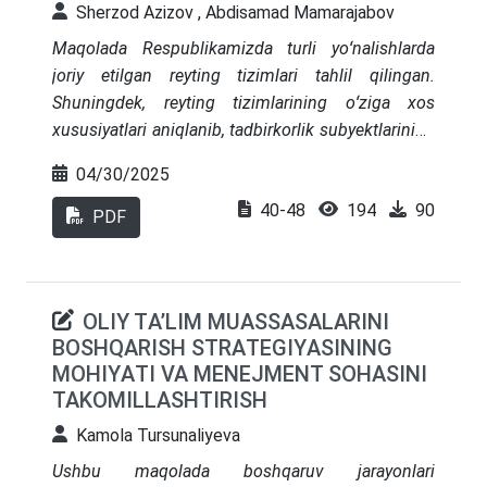
Ishda O‘zbekistonda iqtisodiyotni diversifikatsiya
Sherzod Azizov , Abdisamad Mamarajabov
qilish vositasi sifatida islomiy moliyani ilgari
Maqolada Respublikamizda turli yoʻnalishlarda
suruvchi, inklyuziv, axloqiy va barqaror moliyaviy
joriy etilgan reyting tizimlari tahlil qilingan.
rivojlanishni qo‘llab-quvvatlashga oid siyosiy
Shuningdek, reyting tizimlarining oʻziga xos
tavsiyalar ilgari suriladi.
xususiyatlari aniqlanib, tadbirkorlik subyektlarining
tashqi savdo faoliyati bojxona reytingini
04/30/2025
aniqlashda xususiyatlarni aks ettirish keltirilgan.
40-48
194
90
Reyting tizimini joriy etishda inobatga olinishi
PDF
lozim boʻlgan tamoyillarga ham toʻxtalib oʻtilgan
boʻlib, muhim tamoyillar sanab oʻtilgan. Bundan
tashqari, reyting ballarini hisoblashda raqamli
ОLІY TА’LІM MUАЅЅАЅАLАRІNІ
texnologiyalarni qoʻllash va boshqa tegishli
BОЅHQАRІЅH ЅTRАTЕGІYАЅІNІNG
tashkilotlar bilan integratsiya qilish muhimligiga
MОHІYАTІ VA MENEJMENT SOHASINI
eʼtibor qaratilgan hamda tegishli taklif va tavsiyalar
TAKOMILLASHTIRISH
ishlab chiqilgan.
Kamola Tursunaliyeva
Ushbu maqolada boshqaruv jarayonlari