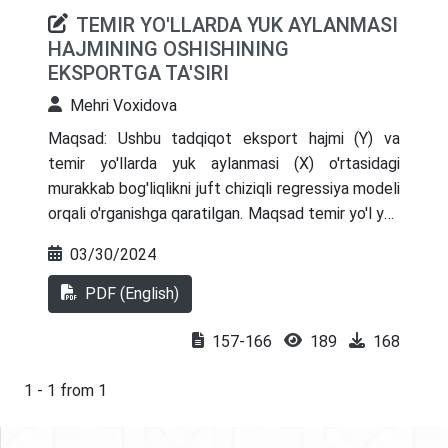
TEMIR YO'LLARDA YUK AYLANMASI
HAJMINING OSHISHINING
EKSPORTGA TA'SIRI
Mehri Voxidova
Maqsad: Ushbu tadqiqot eksport hajmi (Y) va
temir yo'llarda yuk aylanmasi (X) o'rtasidagi
murakkab bog'liqlikni juft chiziqli regressiya modeli
orqali o'rganishga qaratilgan. Maqsad temir yo'l yuk
aylanmasining mamlakat eksport hajmiga miqdoriy
03/30/2024
ta'sirini aniqlash va siyosatchilar va transport va
savdo sohalaridagi manfaatdor tomonlar uchun
PDF (English)
tushunchalarni taqdim etishdir.
Dizayn/metodologiya/yondashuv: 2000 yildan
157-166
189
168
2022 yilgacha bo'lgan tarixiy ma'lumotlardan
foydalangan holda miqdoriy tadqiqot loyihasi
1 - 1 from 1
qo'llaniladi. Tanlangan metodologiya eng kichik
kvadratlar usuli yordamida juft chiziqli regressiya