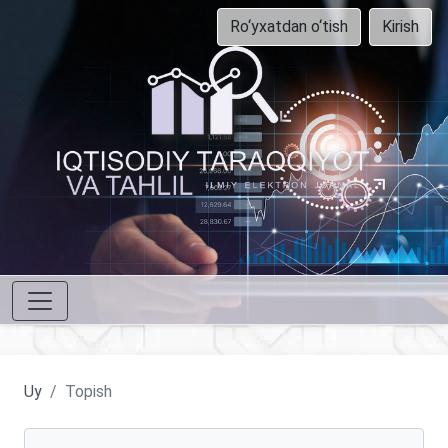
Ro‘yxatdan o‘tish
Kirish
Uy
Topish
Maqolalarni qidirish