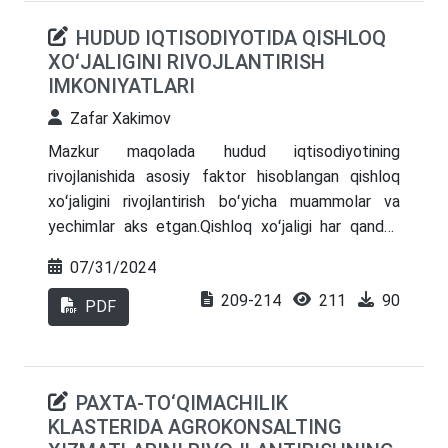
HUDUD IQTISODIYOTIDA QISHLOQ
XOʻJALIGINI RIVOJLANTIRISH
IMKONIYATLARI
Zafar Xakimov
Mazkur maqolada hudud iqtisodiyotining
rivojlanishida asosiy faktor hisoblangan qishloq
xoʻjaligini rivojlantirish boʻyicha muammolar va
yechimlar aks etgan.Qishloq xoʻjaligi har qanday
mamlakat iqtisodiyotida asosiy tarmoqlardan biri
07/31/2024
hisoblanadi. Soʻnggi yillarda kuzatilayotgan iqlim
209-214
211
90
oʻzgarishlari va ekologik tanazzul nafaqat tabiiy
PDF
omillar bilan balki insoniyat taraqqiyotidagi
jarayonlar bilan ham bevosita bogʻliq boʻlib,
natijada qurgʻoqchiliklarning tez-tez takrorlanishi,
PAXTA-TO‘QIMACHILIK
chang-toʻzonlarning doimiy kuzatilishiga hamda
KLASTERIDA AGROKONSALTING
yogʻingarchiliklar mavsumlarining buzilishiga sabab