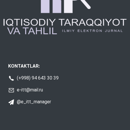
KONTAKTLAR:
(+998) 94 643 30 39
e-itt@mail.ru
@e_itt_manager