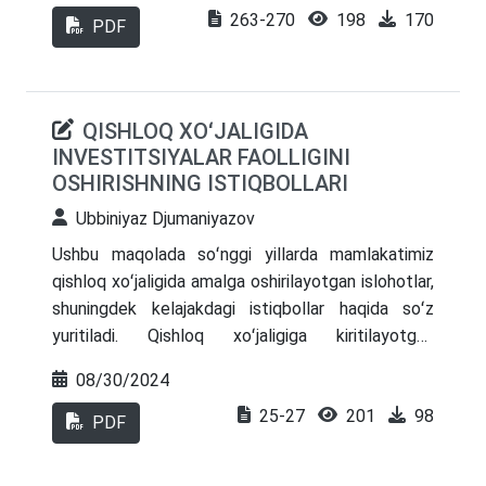
263-270
198
170
tarmoqqa oid rasmiy statistik ma’lumotlar asosida
PDF
qishloq xo‘jaligida yuz berayotgan
modernizatsiyalash jarayonlari natijasida
makroiqtisodiy ko‘rsatkichlarda kuzatilayotgan
QISHLOQ XOʻJALIGIDA
o‘zgarishlar va ularning aholi farovonligiga ta’siri
INVESTITSIYALAR FAOLLIGINI
tahlil qilinadi.
OSHIRISHNING ISTIQBOLLARI
Ubbiniyaz Djumaniyazov
Ushbu maqolada soʻnggi yillarda mamlakatimiz
qishloq xoʻjaligida amalga oshirilayotgan islohotlar,
shuningdek kelajakdagi istiqbollar haqida soʻz
yuritiladi. Qishloq xoʻjaligiga kiritilayotgan
investitsiyalar tahlil qilinadi.
08/30/2024
25-27
201
98
PDF