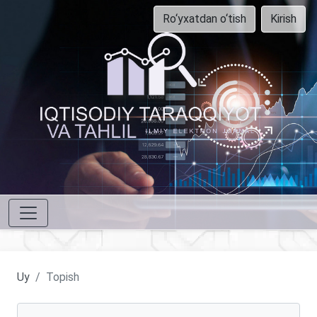
Ro‘yxatdan o‘tish
Kirish
Uy
Topish
Maqolalarni qidirish