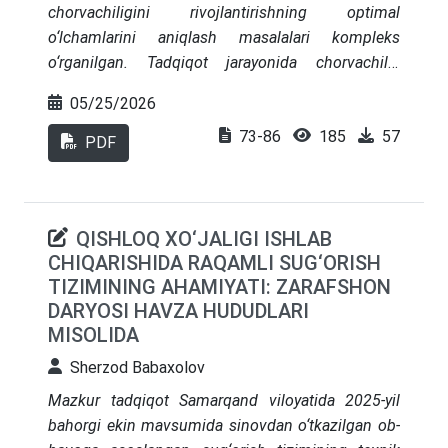
chorvachiligini rivojlantirishning optimal
o‘lchamlarini aniqlash masalalari kompleks
o‘rganilgan. Tadqiqot jarayonida chorvachilik
xo‘jaliklarining ishlab chiqarish hajmi, resurslardan
05/25/2026
foydalanish samaradorligi, yem-xashak bazasi
73-86
185
57
holati va hududiy bozor infratuzilmasi tahlil
PDF
qilingan. Shuningdek, fermer xo‘jaliklarining
maqbul hajmini belgilashga ta’sir etuvchi iqtisodiy
va tashkiliy omillar aniqlanib, hududiy
QISHLOQ XO‘JALIGI ISHLAB
xususiyatlarni inobatga olgan holda tarmoq
CHIQARISHIDA RAQAMLI SUG‘ORISH
samaradorligini oshirishga qaratilgan ilmiy
TIZIMINING AHAMIYATI: ZARAFSHON
asoslangan takliflar ishlab chiqilgan.
DARYOSI HAVZA HUDUDLARI
MISOLIDA
Sherzod Babaxolov
Mazkur tadqiqot Samarqand viloyatida 2025-yil
bahorgi ekin mavsumida sinovdan o‘tkazilgan ob-