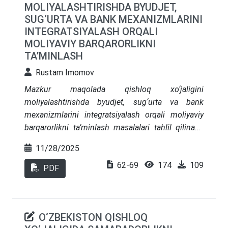
MOLIYALASHTIRISHDA BYUDJET,
natijasida integratsiya ko‘rsatkichlarining qishloq
SUG‘URTA VA BANK MEXANIZMLARINI
xo‘jaligi mahsulotlari o‘sish sur’atiga ijobiy va
INTEGRATSIYALASH ORQALI
statistik jihatdan ahamiyatli ta’siri aniqlangan.
MOLIYAVIY BARQARORLIKNI
Tadqiqot natijalari agro-sanoat integratsiyasini
TA’MINLASH
institutsional jihatdan mustahkamlash orqali
qishloq xo‘jaligi sektorining samaradorligini
Rustam Imomov
oshirish, fermerlar daromadini kengaytirish va
Mazkur maqolada qishloq xo‘jaligini
qishloq aholisini bandlikka jalb etish
moliyalashtirishda byudjet, sug‘urta va bank
imkoniyatlarini ko‘rsatadi.
mexanizmlarini integratsiyalash orqali moliyaviy
barqarorlikni ta’minlash masalalari tahlil qilinadi.
Tadqiqotning maqsadi O‘zbekiston qishloq
11/28/2025
xo‘jaligi sektori misolida davlat byudjeti
62-69
174
109
subsidiyalari, qishloq xo‘jaligi sug‘urtasi va tijorat
PDF
banklari kreditlashining o‘zaro uyg‘unlashuvi
natijasida yuzaga keladigan sinergetik samarani
baholashdir. Metodologik asos sifatida ilmiy-
O‘ZBEKISTON QISHLOQ
adabiy manbalar tahlili, korrelatsion va regressiya