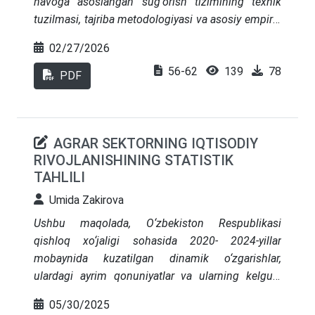
havoga asoslangan sug‘orish tizimining texnik
tuzilmasi, tajriba metodologiyasi va asosiy empirik
natijalarini tahlil qiladi. Tadqiqot doirasida dala
02/27/2026
sharoitida iqlim omillariga moslashgan sug‘orish
56-62
139
78
rejalashtirishining samaradorligi qishloq xo‘jaligi
PDF
mahsuldorligi va suv resurslaridan foydalanish
samaradorligi ko‘rsatkichlari orqali baholanadi.
Tahlil jarayonida to‘rtta turli sug‘orish rejimi
AGRAR SEKTORNING IQTISODIY
asosida suvni tejash darajasi, umumiy hosil hajmi,
RIVOJLANISHINING STATISTIK
hosil tarkibiy ko‘rsatkichlari hamda ekinlarning suv
TAHLILI
unumdorligi solishtiriladi. Ushbu rejimlar an’anaviy
fermer amaliyotlari bilan ob-havoga asoslangan
Umida Zakirova
ilg‘or sug‘orish yondashuvlarini taqqoslash
Ushbu maqolada, O‘zbekiston Respublikasi
imkonini berib, agronomik va gidrologik natijalarni
qishloq xo‘jaligi sohasida 2020- 2024-yillar
kompleks baholashga xizmat qiladi.
mobaynida kuzatilgan dinamik o‘zgarishlar,
ulardagi ayrim qonuniyatlar va ularning kelgusi
davrlar uchun prognoz ko‘rsatkichlarga ta’siri
05/30/2025
statistik ma’lumotlar asosida yoritib beriladi. Agrar