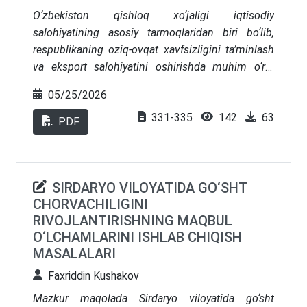
O‘zbekiston qishloq xo‘jaligi iqtisodiy
salohiyatining asosiy tarmoqlaridan biri bo‘lib,
respublikaning oziq-ovqat xavfsizligini ta’minlash
va eksport salohiyatini oshirishda muhim o‘rin
tutadi. Biroq, ekologik va iqtisodiy muammolar
05/25/2026
ushbu sohaning yanada rivojlanishiga to‘siq
331-335
142
63
bo‘lmoqda. Keyingi yillarda mamlakatimiz qishloq
PDF
xo‘jaligini isloh qilish, xususan, sohada davlat
boshqaruvi tizimini takomillashtirish, bozor
munosabatlarini keng joriy qilish, qishloq xo‘jaligi
SIRDARYO VILOYATIDA GO‘SHT
mahsulotlarini yetishtiruvchi, qayta ishlovchi va
CHORVACHILIGINI
sotuvchi subyektlar o‘rtasidagi munosabatlarning
RIVOJLANTIRISHNING MAQBUL
huquqiy asosini mustahkamlash, sohaga
O‘LCHAMLARINI ISHLAB CHIQISH
investitsiyalarni jalb qilish, resurs tejamkor
MASALALARI
texnologiyalarni joriy etish hamda qishloq ho‘jaligi
mahsulotlari ishlab chiqaruvchilarni zamonaviy
Faxriddin Kushakov
texnikalar bilan ta’minlash borasida muayyan ishlar
Mazkur maqolada Sirdaryo viloyatida go‘sht
amalga oshirilmoqda.