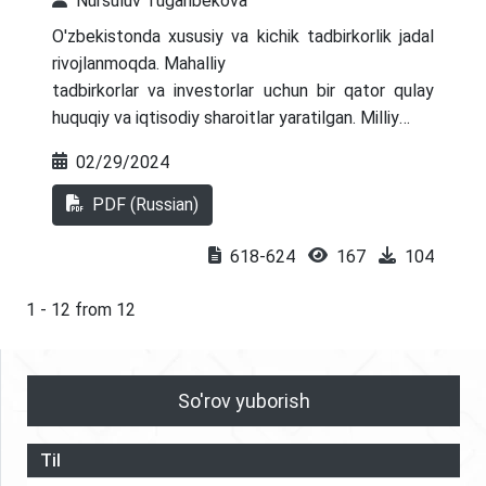
Nursuluv Tuganbekova
O'zbekistonda xususiy va kichik tadbirkorlik jadal
rivojlanmoqda. Mahalliy
tadbirkorlar va investorlar uchun bir qator qulay
huquqiy va iqtisodiy sharoitlar yaratilgan. Milliy
iqtisodiyotda liberallashtirish jarayoni davom
02/29/2024
etmoqda, bu iqtisodiy ko'rsatkichlarning o'sishiga
ijobiy ta'sir ko'rsatmoqda. Muvaffaqiyatli iqtisodiy
PDF (Russian)
rivojlanish aholi farovonligini oshirish uchun
zarur shart-sharoitlarni yaratadi. Biznes muhitini
618-624
167
104
yanada takomillashtirish va yaxshilash hamda
tadbirkorlikni rivojlantirish bo'yicha chora-tadbirlar
1 - 12 from 12
amalga oshirilmoqda. Maqolada xususiy
tadbirkorlikning holati va rivojlanish istiqbollarini
tahlil qilish natijalari keltirilgan. Xususiy
So'rov yuborish
sektorni yanada rivojlantirishning ustuvor
yo'nalishlari ham tahlil qilindi
Til