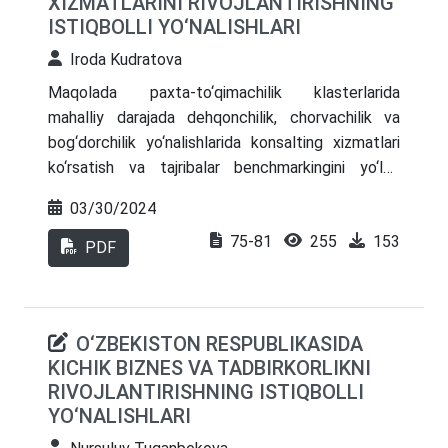
XIZMATLARINI RIVOJLANTIRISHNING
boʻlmoqda. Bu esa mamlakat qishloq xoʻjaligi
ISTIQBOLLI YO‘NALISHLARI
tizimiga, qishloq aholisi daromadlariga hamda oziq-
ovqat xavfsizligiga jiddiy taʼsir koʻrsatmoqda.
Iroda Kudratova
Maqolada paxta-to‘qimachilik klasterlarida
mahalliy darajada dehqonchilik, chorvachilik va
bog‘dorchilik yo‘nalishlarida konsalting xizmatlari
ko‘rsatish va tajribalar benchmarkingini yo‘lga
qo‘yish, qishloq xo‘jaligi tovar ishlab chiqarishining
03/30/2024
mahalliy xususiyatlarini hisobga olgan holda
75-81
255
153
samaradorlikni ham oshirish maqsadida ilg‘or
PDF
bilimlarni ishlab chiqarishga joriy etishni ko‘zda
tutuvchi agrokonsalting xizmatlarini ko‘rsatish
masalalari yoritilgan.
O‘ZBEKISTON RESPUBLIKASIDA
KICHIK BIZNES VA TADBIRKORLIKNI
RIVOJLANTIRISHNING ISTIQBOLLI
YO‘NALISHLARI