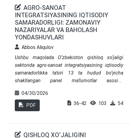
AGRO-SANOAT
INTEGRATSIYASINING IQTISODIY
SAMARADORLIGI: ZAMONAVIY
NAZARIYALAR VA BAHOLASH
YONDASHUVLARI
Abbos Aliqulov
Ushbu maqolada O‘zbekiston qishloq xo‘jaligi
sektorida agro-sanoat integratsiyasining iqtisodiy
samaradorlikka ta’siri 13 ta hudud bo‘yicha
shakllangan panel ma’lumotlar asosida
ekonometrik usullar yordamida o‘rganilgan. Agro-
04/30/2026
sanoat integratsiyasini ifodalovchi asosiy indeks
36-42
103
54
sifatida qishloq xo‘jaligi mahsulotlari umumiy
PDF
hajmida fermer xo‘jaliklari, dehqon va tomorqa
xo‘jaliklari hamda qishloq xo‘jaligi faoliyatini
amalga oshiruvchi tashkilotlarning ulushi
QISHLOQ XO‘JALIGINI
qo‘llanilgan. Panel ma’lumotlar regressiyasi