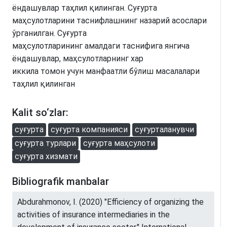
ёндашувлар таҳлил қилинган. Суғурта
маҳсулотларини таснифлашнинг назарий асослари
ўрганилган. Суғурта
маҳсулотларининг амалдаги таснифига янгича
ёндашувлар, маҳсулотларнинг хар
иккила томон учун манфаатли бўлиш масалалари
таҳлил қилинган
Kalit so‘zlar:
суғурта
суғурта компанияси
суғурталанувчи
суғурта турлари
суғурта маҳсулоти
суғурта хизмати
Bibliografik manbalar
Abdurahmonov, I. (2020) "Efficiency of organizing the
activities of insurance intermediaries in the