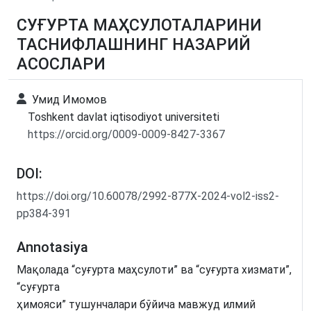
СУҒУРТА МАҲСУЛОТАЛАРИНИ
ТАСНИФЛАШНИНГ НАЗАРИЙ
АСОСЛАРИ
Умид Имомов
Toshkent davlat iqtisodiyot universiteti
https://orcid.org/0009-0009-8427-3367
DOI:
https://doi.org/10.60078/2992-877X-2024-vol2-iss2-
pp384-391
Annotasiya
Мақолада “суғурта маҳсулоти” ва “суғурта хизмати”,
“суғурта
ҳимояси” тушунчалари бўйича мавжуд илмий