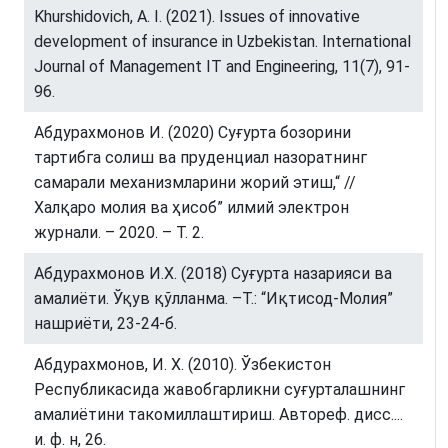
Khurshidovich, A. I. (2021). Issues of innovative
development of insurance in Uzbekistan. International
Journal of Management IT and Engineering, 11(7), 91-
96.
Абдурахмонов И. (2020) Суғурта бозорини
тартибга солиш ва пруденциал назоратнинг
самарали механизмларини жорий этиш,“ //
Халқаро молия ва ҳисоб” илмий электрон
журнали. – 2020. – Т. 2.
Абдурахмонов И.Х. (2018) Суғурта назарияси ва
амалиёти. Ўқув қўлланма. –Т.: “Иқтисод-Молия”
нашриёти, 23-24-б.
Абдурахмонов, И. Х. (2010). Ўзбекистон
Республикасида жавобгарликни суғурталашнинг
амалиётини такомиллаштириш. Автореф. дисс....
и. ф. н, 26.