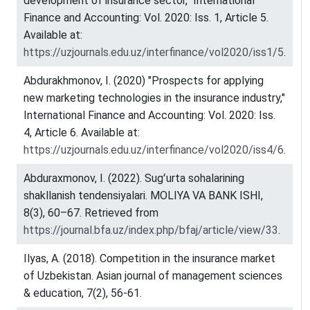
development of insurance sector," International
Finance and Accounting: Vol. 2020: Iss. 1, Article 5.
Available at:
https://uzjournals.edu.uz/interfinance/vol2020/iss1/5
.
Abdurakhmonov, I. (2020) "Prospects for applying
new marketing technologies in the insurance industry,"
International Finance and Accounting: Vol. 2020: Iss.
4, Article 6. Available at:
https://uzjournals.edu.uz/interfinance/vol2020/iss4/6
.
Abduraxmonov, I. (2022). Sugʻurta sohalarining
shakllanish tendensiyalari. MOLIYA VA BANK ISHI,
8(3), 60–67. Retrieved from
https://journal.bfa.uz/index.php/bfaj/article/view/33
.
Ilyas, A. (2018). Competition in the insurance market
of Uzbekistan. Asian journal of management sciences
& education, 7(2), 56-61.