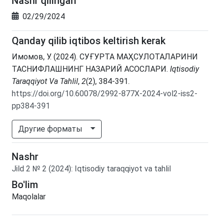
Nashr qilingan
02/29/2024
Qanday qilib iqtibos keltirish kerak
Имомов, У. (2024). СУҒУРТА МАҲСУЛОТАЛАРИНИ
ТАСНИФЛАШНИНГ НАЗАРИЙ АСОСЛАРИ.
Iqtisodiy
Taraqqiyot Va Tahlil
,
2
(2), 384-391.
https://doi.org/10.60078/2992-877X-2024-vol2-iss2-
pp384-391
Другие форматы
Nashr
Jild
2
№
2
(2024)
:
Iqtisodiy taraqqiyot va tahlil
Bo'lim
Maqolalar