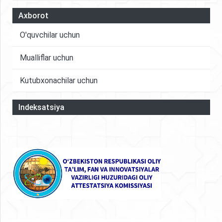
Axborot
O'quvchilar uchun
Mualliflar uchun
Kutubxonachilar uchun
Indeksatsiya