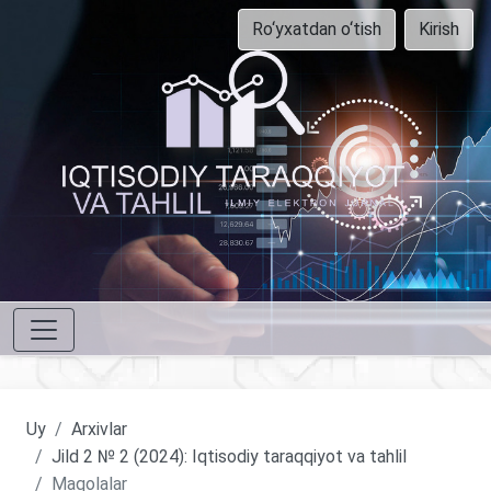
Ro‘yxatdan o‘tish
Kirish
Uy
Arxivlar
Jild 2 № 2 (2024): Iqtisodiy taraqqiyot va tahlil
Maqolalar