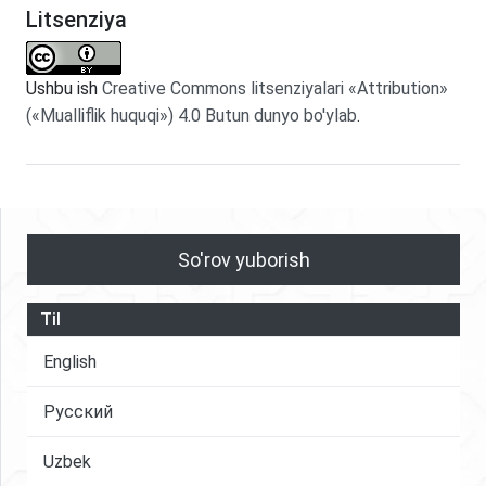
Litsenziya
Ushbu ish
Creative Commons litsenziyalari «Attribution»
(«Mualliflik huquqi») 4.0 Butun dunyo bo'ylab
.
So'rov yuborish
Til
English
Русский
Uzbek