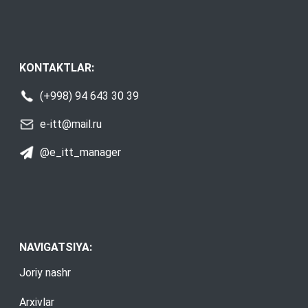
KONTAKTLAR:
(+998) 94 643 30 39
e-itt@mail.ru
@e_itt_manager
NAVIGATSIYA:
Joriy nashr
Arxivlar