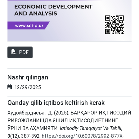
PDF
Nashr qilingan
12/29/2025
Qanday qilib iqtibos keltirish kerak
Худойбердиева , Д. (2025). БАРҚАРОР ИҚТИСОДИЙ
РИВОЖЛАНИШДА ЯШИЛ ИҚТИСОДИЁТНИНГ
ЎРНИ ВА АҲАМИЯТИ.
Iqtisodiy Taraqqiyot Va Tahlil
,
3
(12), 387-392.
https://doi.org/10.60078/2992-877X-