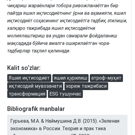
чиқариш жараёнлари тобора ривожланаётган бир
пайтда яшил иқтисодиётнинг ўрни ва аҳамияти, яшил
иқтисодиёт соҳасининг иқтисодиётга тадбиқ этилиши,
халқаро тажрибада яшил иқтисодиётни
молиялаштириш ва ундан самарали фойдаланиш
мақсадида бўйича амалга оширилаётган чора-
тадбирлар таҳлил қилинади.
Kalit so‘zlar:
Яшил иқтисодиёт
яшил қурилиш
атроф-муҳит
иқтисодий мувозанати
хориж тажрибаси
трансформация
ESG тушунчас
Bibliografik manbalar
Гурьева, М.А. & Наймушина Д.В. (2015). «Зеленая
экономика» в России. Теория и прак тика