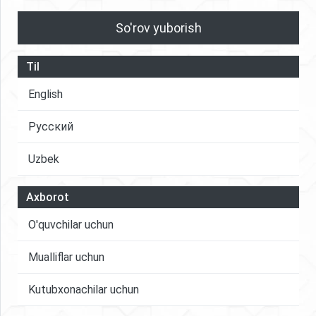
So'rov yuborish
Til
English
Русский
Uzbek
Axborot
O'quvchilar uchun
Mualliflar uchun
Kutubxonachilar uchun