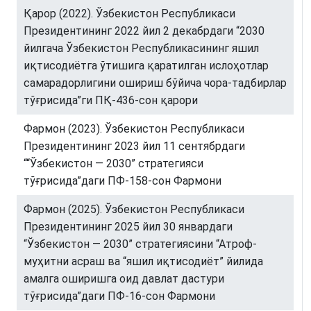
Қарор (2022). Ўзбекистон Республикаси
Президентининг 2022 йил 2 декабрдаги “2030
йилгача Ўзбекистон Республикасининг яшил
иқтисодиётга ўтишига қаратилган ислоҳотлар
самарадорлигини ошириш бўйича чора-тадбирлар
тўғрисида”ги ПҚ-436-сон қарори
Фармон (2023). Ўзбекистон Республикаси
Президентининг 2023 йил 11 сентябрдаги
““Ўзбекистон — 2030” стратегияси
тўғрисида”даги ПФ-158-сон Фармони
Фармон (2025). Ўзбекистон Республикаси
Президентининг 2025 йил 30 январдаги
“Ўзбекистон — 2030” стратегиясини “Атроф-
муҳитни асраш ва “яшил иқтисодиёт” йилида
амалга оширишга оид давлат дастури
тўғрисида”даги ПФ-16-сон Фармони