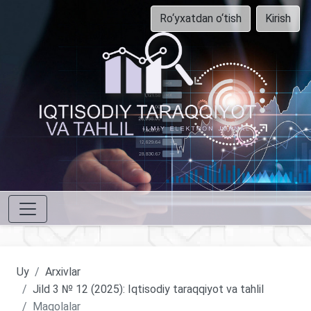
Ro‘yxatdan o‘tish
Kirish
Uy
Arxivlar
Jild 3 № 12 (2025): Iqtisodiy taraqqiyot va tahlil
Maqolalar