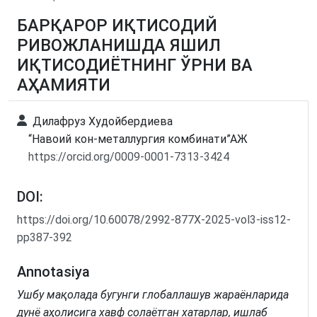
БАРҚАРОР ИҚТИСОДИЙ
РИВОЖЛАНИШДА ЯШИЛ
ИҚТИСОДИЁТНИНГ ЎРНИ ВА
АҲАМИЯТИ
Дилафруз Худойбердиева
“Навоий кон-металлургия комбинати”АЖ
https://orcid.org/0009-0001-7313-3424
DOI:
https://doi.org/10.60078/2992-877X-2025-vol3-iss12-
pp387-392
Annotasiya
Ушбу мақолада бугунги глобаллашув жараёнларида
дунё аҳолисига хавф солаётган хатарлар, ишлаб