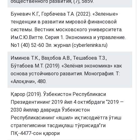
общественного развития, (7), 5859.
Буневич К.Г., Горбачева Т.А. (2022). «Зеленые»
тенденции в развитии мировой финансовой
системы. Вестник московского университета.
Им.С.Ю.Витте. Серия 1. Экономика и управление.
No1 (40) 52-60 Эл. журнал (cyberleninka.ru)
Иминов Т.К., Ваҳобов А.В., Тешабоев Т.З.,
Бўтабоев М.Т. (2019). «Зелёная экономика» как
основа устойчивого развития. Монография. Т:
«Алоқачи», 480.
Қарор (2019). Ўзбекистон Республикаси
Президентининг 2019 йил 4 октябрдаги “2019 —
2030 йиллар даврида Ўзбекистон
Республикасининг «яшил» иқтисодиётга ўтиш
стратегиясини тасдиқлаш тўғрисида”ги
ПҚ-4477-сон қарори