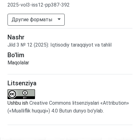
2025-vol3-iss12-pp387-392
Другие форматы
Nashr
Jild
3
№
12
(2025)
:
Iqtisodiy taraqqiyot va tahlil
Bo'lim
Maqolalar
Litsenziya
Ushbu ish
Creative Commons litsenziyalari «Attribution»
(«Mualliflik huquqi») 4.0 Butun dunyo bo'ylab
.