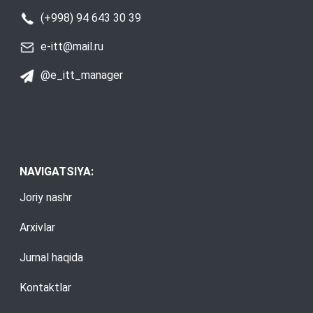
(+998) 94 643 30 39
e-itt@mail.ru
@e_itt_manager
NAVIGATSIYA:
Joriy nashr
Arxivlar
Jurnal haqida
Kontaktlar