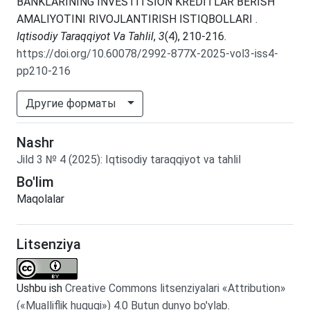
BANKLARINING INVESTITSION KREDITLAR BERISH
AMALIYOTINI RIVOJLANTIRISH ISTIQBOLLARI .
Iqtisodiy Taraqqiyot Va Tahlil
,
3
(4), 210-216.
https://doi.org/10.60078/2992-877X-2025-vol3-iss4-
pp210-216
Другие форматы
Nashr
Jild
3
№
4
(2025)
:
Iqtisodiy taraqqiyot va tahlil
Bo'lim
Maqolalar
Litsenziya
Ushbu ish
Creative Commons litsenziyalari «Attribution»
(«Mualliflik huquqi») 4.0 Butun dunyo bo'ylab
.