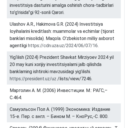
investitsiya dasturini amalga oshirish chora-tadbirlari
to’g’risida”gi 92-sonli Qarori.
Ulashov A.R., Hakimova G.R. (2024) Investitsiya
loyihalarini kreditlash: muammolar va echimlar (tijorat
banklari misolida). Maqola. O’zbekiston milliy axborot
agentligi
https://cdn.uza.uz/2024/06/07/16
.
Yig‘ilish (2024) Prezident Shavkat Mirziyoev 2024 yil
20 may kuni xorijiy investitsiyalarni jalb qilishda
banklarning ishtiroki mavzusidagi yig’ilishi.
https://president.uz/uz
/lists/view/7246.
Марголин А. М. (2006) Инвестиции. М.: РАГС,–
С.464.
Самуэльсон Пол А. (1999) Экономика: Издание
15-е. Пер. с англ. – Бином М. – КноРус,-С. 800.