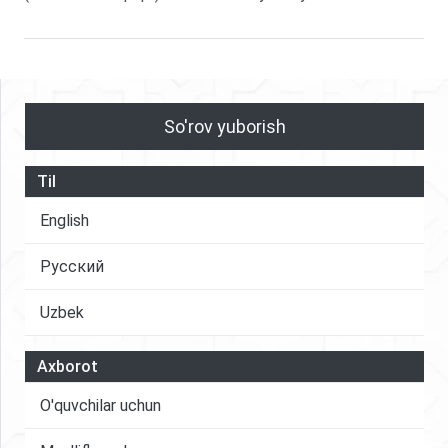
So'rov yuborish
Til
English
Русский
Uzbek
Axborot
O'quvchilar uchun