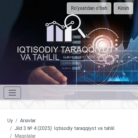
Ro‘yxatdan o‘tish
Kirish
Uy
Arxivlar
Jild 3 № 4 (2025): Iqtisodiy taraqqiyot va tahlil
Maqolalar