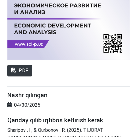
PDF
Nashr qilingan
04/30/2025
Qanday qilib iqtibos keltirish kerak
Sharipov , I., & Qurbonov , R. (2025). TIJORAT