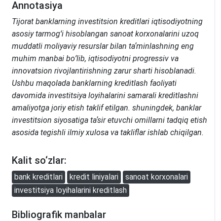
Annotasiya
Tijorat banklarning investitsion kreditlari iqtisodiyotning
asosiy tarmogʻi hisoblangan sanoat korxonalarini uzoq
muddatli moliyaviy resurslar bilan taʼminlashning eng
muhim manbai boʻlib, iqtisodiyotni progressiv va
innovatsion rivojlantirishning zarur sharti hisoblanadi.
Ushbu maqolada banklarning kreditlash faoliyati
davomida investitsiya loyihalarini samarali kreditlashni
amaliyotga joriy etish taklif etilgan. shuningdek, banklar
investitsion siyosatiga taʼsir etuvchi omillarni tadqiq etish
asosida tegishli ilmiy xulosa va takliflar ishlab chiqilgan.
Kalit so‘zlar:
bank kreditlari
kredit liniyalari
sanoat korxonalari
investitsiya loyihalarini kreditlash
Bibliografik manbalar