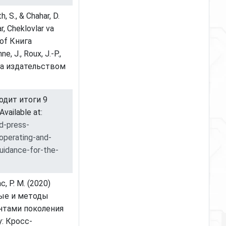
, S., & Chahar, D.
ar, Cheklovlar va
 of Книга
, J., Roux, J.-P.,
дана издательством
одит итоги 9
vailable at:
d-press-
operating-and-
uidance-for-the-
 Р. М. (2020)
мые и методы
нтами поколения
: Кросс-