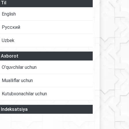
Til
English
Русский
Uzbek
Axborot
O'quvchilar uchun
Mualliflar uchun
Kutubxonachilar uchun
Indeksatsiya