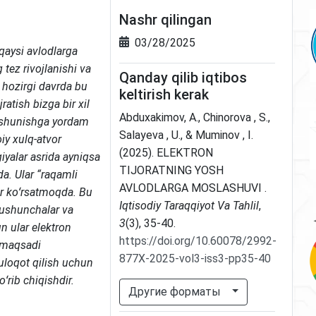
Nashr qilingan
03/28/2025
 qaysi avlodlarga
tez rivojlanishi va
Qanday qilib iqtibos
n hozirgi davrda bu
keltirish kerak
ratish bizga bir xil
Abduxakimov, A., Chinorova , S.,
tushunishga yordam
Salayeva , U., & Muminov , I.
iy xulq-atvor
(2025). ELEKTRON
iyalar asrida ayniqsa
TIJORATNING YOSH
da. Ular “raqamli
AVLODLARGA MOSLASHUVI .
sir koʻrsatmoqda. Bu
Iqtisodiy Taraqqiyot Va Tahlil
,
 tushunchalar va
3
(3), 35-40.
un ular elektron
https://doi.org/10.60078/2992-
 maqsadi
877X-2025-vol3-iss3-pp35-40
uloqot qilish uchun
ʻrib chiqishdir.
Другие форматы