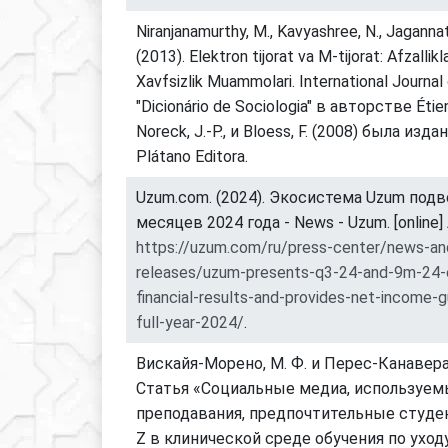
Niranjanamurthy, M., Kavyashree, N., Jagannath
(2013). Elektron tijorat va M-tijorat: Afzallikl
Xavfsizlik Muammolari. International Journal
"Dicionário de Sociologia" в авторстве Étienne
Noreck, J.-P., и Bloess, F. (2008) была из
Plátano Editora.
Uzum.com. (2024). Экосистема Uzum подв
месяцев 2024 года - News - Uzum. [online] A
https://uzum.com/ru/press-center/news-an
releases/uzum-presents-q3-24-and-9m-24-
financial-results-and-provides-net-income-g
full-year-2024/
.
Вискайя-Морено, М. Ф. и Перес-Канаверас,
Статья «Социальные медиа, используе
преподавания, предпочтительные студе
Z в клинической среде обучения по уходу