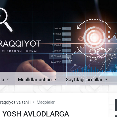
zda
Mualliflar uchun
Saytdagi jurnallar
raqqiyot va tahlil
Maqolalar
G YOSH AVLODLARGA