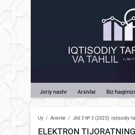
Joriy nashr
Arxivlar
Biz haqimi
Uy
Arxivlar
Jild 3 № 3 (2025): Iqtisodiy ta
ELEKTRON TIJORATNIN