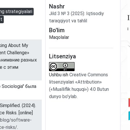
Nashr
ng strategiyalari
Jild
3
№
3
(2025)
:
Iqtisodiy
t
taraqqiyot va tahlil
Bo'lim
Maqolalar
king About My
ent Challenge»
Litsenziya
 внимание разных
е с этим
Ushbu ish
Creative Commons
litsenziyalari «Attribution»
de Sociologia" была
(«Mualliflik huquqi») 4.0 Butun
dunyo bo'ylab
.
implified. (2024).
Risks. [online]
/blog/software-
-risks/
.