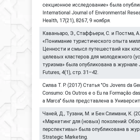
секционное исследование» была опубли
International Journal of Environmental Rese
Health, 17(21), 8267, 9 ноября.
Каваньаро, Э., Стаффьери, С. и Постма, А
«Понимание туристического опыта милл
Ценности и смысл путешествий как кл
целевых кластеров для молодежного (у
туризма» была опубликована в журнале Jo
Futures, 4(1), стр. 31–42.
Силва Т. Р. (2017) Статья "Os Jovens da Ge
Consumo: Os Outros e o Eu na Formação da
a Marca" была представлена в Универси
Чаней, Д., Тузани, М. и Бен Слимани, К. (
«Маркетинг для (новых) поколений: Обзо
перспективы» была опубликована в журн
Strategic Marketing.