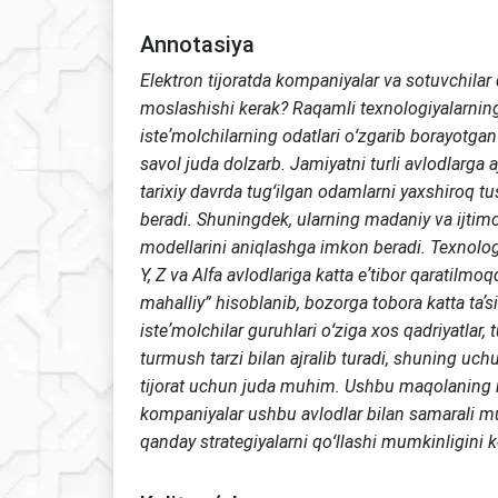
Annotasiya
Elektron tijoratda kompaniyalar va sotuvchilar
moslashishi kerak? Raqamli texnologiyalarning 
isteʼmolchilarning odatlari oʻzgarib borayotga
savol juda dolzarb. Jamiyatni turli avlodlarga aj
tarixiy davrda tugʻilgan odamlarni yaxshiroq 
beradi. Shuningdek, ularning madaniy va ijtimo
modellarini aniqlashga imkon beradi. Texnolog
Y, Z va Alfa avlodlariga katta eʼtibor qaratilmoq
mahalliy” hisoblanib, bozorga tobora katta taʼ
isteʼmolchilar guruhlari oʻziga xos qadriyatlar,
turmush tarzi bilan ajralib turadi, shuning uch
tijorat uchun juda muhim. Ushbu maqolaning
kompaniyalar ushbu avlodlar bilan samarali m
qanday strategiyalarni qoʻllashi mumkinligini ko