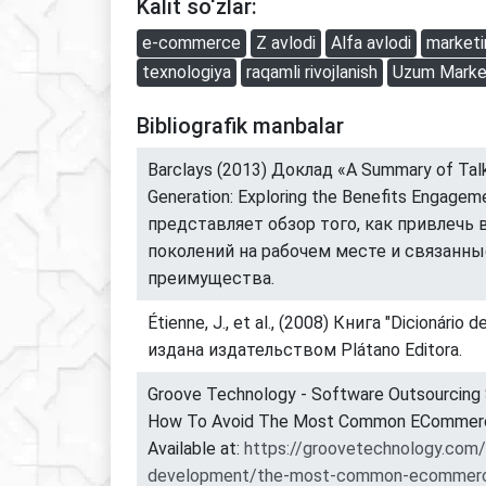
Kalit so‘zlar:
e-commerce
Z avlodi
Alfa avlodi
marketi
texnologiya
raqamli rivojlanish
Uzum Marke
Bibliografik manbalar
Barclays (2013) Доклад «A Summary of Tal
Generation: Exploring the Benefits Engagem
представляет обзор того, как привлечь
поколений на рабочем месте и связанны
преимущества.
Étienne, J., et al., (2008) Книга "Dicionário 
издана издательством Plátano Editora.
Groove Technology - Software Outsourcing S
How To Avoid The Most Common ECommerce 
Available at:
https://groovetechnology.com
development/the-most-common-ecommerce