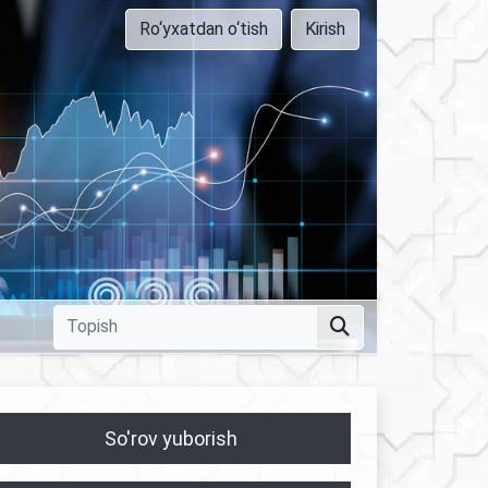
Ro‘yxatdan o‘tish
Kirish
So'rov yuborish