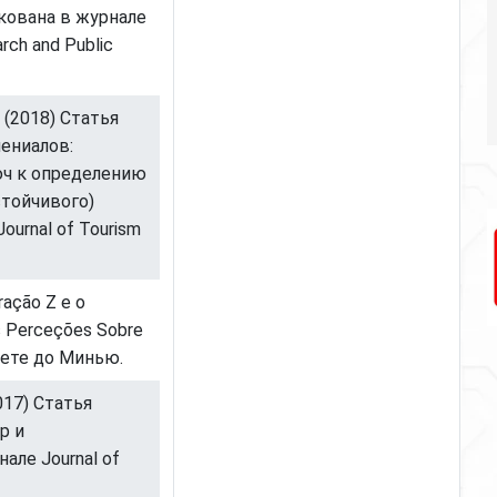
кована в журнале
arch and Public
. (2018) Статья
ениалов:
юч к определению
стойчивого)
urnal of Tourism
ração Z e o
s Perceções Sobre
тете до Минью.
2017) Статья
р и
але Journal of