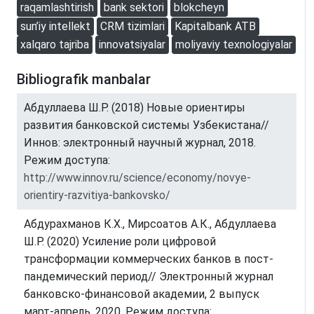
raqamlashtirish
bank sektori
blokcheyn
sun’iy intellekt
CRM tizimlari
Kapitalbank ATB
xalqaro tajriba
innovatsiyalar
moliyaviy texnologiyalar
Bibliografik manbalar
Абдуллаева Ш.Р. (2018) Новые ориентиры
развития банковской системы Узбекистана//
Иннов: электронный научный журнал, 2018.
Режим доступа:
http://www.innov.ru/science/economy/novye-
orientiry-razvitiya-bankovsko/
Абдурахманов К.Х., Мирсоатов А.К., Абдуллаева
Ш.Р. (2020) Усиление роли цифровой
трансформации коммерческих банков в пост-
пандемический период// Электронный журнал
банковско-финансовой академии, 2 выпуск
март-апрель, 2020. Режим доступа: