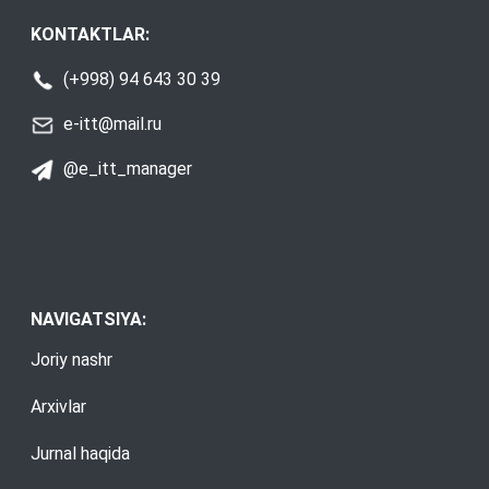
KONTAKTLAR:
(+998) 94 643 30 39
e-itt@mail.ru
@e_itt_manager
NAVIGATSIYA:
Joriy nashr
Arxivlar
Jurnal haqida