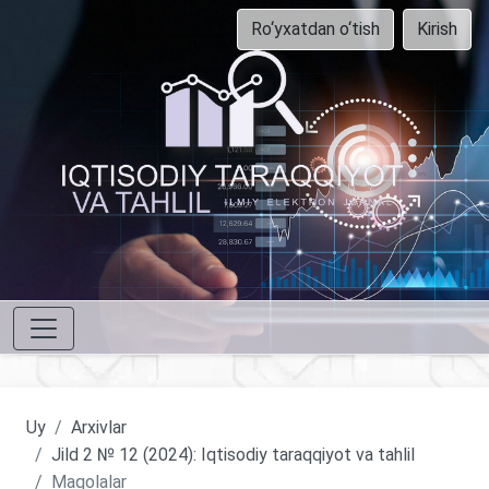
Ro‘yxatdan o‘tish
Kirish
Uy
Arxivlar
Jild 2 № 12 (2024): Iqtisodiy taraqqiyot va tahlil
Maqolalar