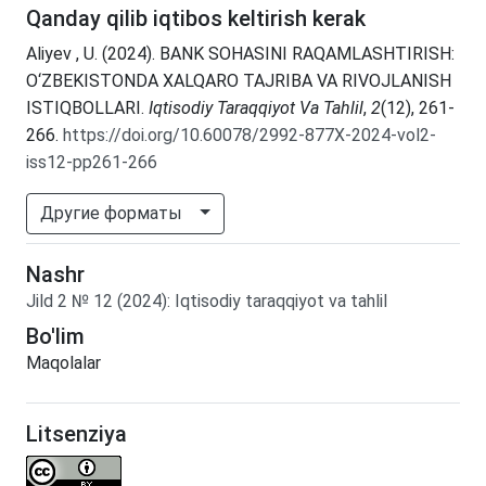
Qanday qilib iqtibos keltirish kerak
Aliyev , U. (2024). BANK SOHASINI RAQAMLASHTIRISH:
O‘ZBEKISTONDA XALQARO TAJRIBA VA RIVOJLANISH
ISTIQBOLLARI.
Iqtisodiy Taraqqiyot Va Tahlil
,
2
(12), 261-
266.
https://doi.org/10.60078/2992-877X-2024-vol2-
iss12-pp261-266
Другие форматы
Nashr
Jild
2
№
12
(2024)
:
Iqtisodiy taraqqiyot va tahlil
Bo'lim
Maqolalar
Litsenziya