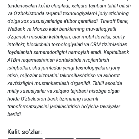
tendensiyalari ko‘rib chiqiladi, xalqaro tajribani tahlil qilish
va O‘zbekistonda raqamli texnologiyalarni joriy etishning
o‘ziga xos xususiyatlariga e’tibor qaratiladi. Tinkoff Bank,
WeBank va Monzo kabi banklarning muvaffaqiyatli
o‘zgarishi misollari keltirilgan, ular mobil ilovalar, sun’iy
intellekt, blockchain texnologiyalari va CRM tizimlaridan
foydalanish samaradorligini namoyish etadi. Kapitalbank
ATBni raqamlashtirish kontekstida rivojlantirish
istiqbollari, shu jumladan yangi texnologiyalarni joriy
etish, mijozlar xizmatini takomillashtirish va axborot
xavfsizligini mustahkamlash o‘rganildi. Tahlil asosida
milliy xususiyatlar va xalqaro tajribani hisobga olgan
holda O‘zbekiston bank tizimining raqamli
transformatsiyasini jadallashtirish bo‘yicha tavsiyalar
berildi.
Kalit so‘zlar: