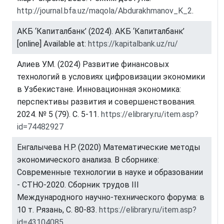
http://journal.bfa.uz/maqola/Abdurakhmanov_K_2
.
АКБ ‘Капиталбанк’ (2024). АКБ ‘Капиталбанк’
[online] Available at:
https://kapitalbank.uz/ru/
Алиев У.М. (2024) Развитие финансовых
технологий в условиях цифровизации экономики
в Узбекистане. Инновационная экономика:
перспективы развития и совершенствования.
2024. № 5 (79). С. 5-11.
https://elibrary.ru/item.asp?
id=74482927
Енгалычева Н.Р. (2020) Математические методы
экономического анализа. В сборнике:
Современные технологии в науке и образовании
- СТНО-2020. Сборник трудов III
Международного научно-технического форума: в
10 т. Рязань, С. 80-83.
https://elibrary.ru/item.asp?
id=43104085