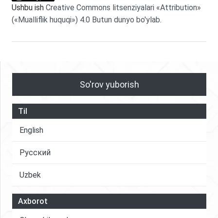
Ushbu ish
Creative Commons litsenziyalari «Attribution»
(«Mualliflik huquqi») 4.0 Butun dunyo bo'ylab
.
So'rov yuborish
Til
English
Русский
Uzbek
Axborot