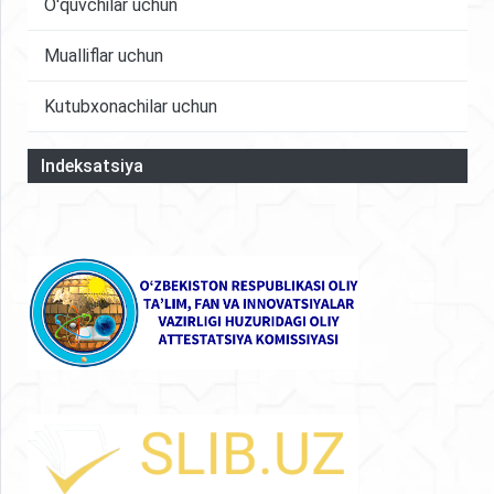
O'quvchilar uchun
Mualliflar uchun
Kutubxonachilar uchun
Indeksatsiya