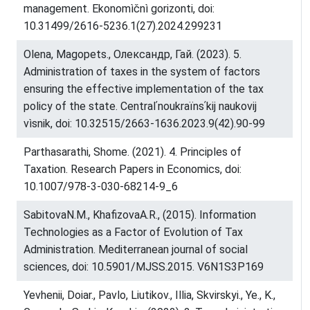
management. Ekonomìčnì gorizonti, doi:
10.31499/2616-5236.1(27).2024.299231
Оlena, Magopets., Олександр, Гай. (2023). 5.
Administration of taxes in the system of factors
ensuring the effective implementation of the tax
policy of the state. Centralʹnoukraïnsʹkij naukovij
vìsnik, doi: 10.32515/2663-1636.2023.9(42).90-99
Parthasarathi, Shome. (2021). 4. Principles of
Taxation. Research Papers in Economics, doi:
10.1007/978-3-030-68214-9_6
SabitovaN.M., KhafizovaA.R., (2015). Information
Technologies as a Factor of Evolution of Tax
Administration. Mediterranean journal of social
sciences, doi: 10.5901/MJSS.2015. V6N1S3P169
Yevhenii, Doiar., Pavlo, Liutikov., Illia, Skvirskyi., Ye., K.,