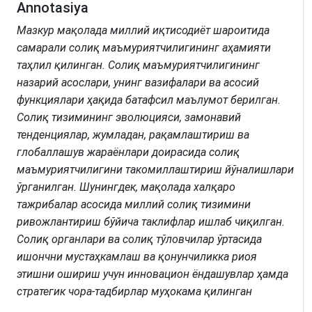
Annotasiya
Мазкур мақолада миллий иқтисодиёт шароитида
самарали солиқ маъмуриятчилигининг аҳамияти
таҳлил қилинган. Солиқ маъмуриятчилигининг
назарий асослари, унинг вазифалари ва асосий
функциялари ҳақида батафсил маълумот берилган.
Солиқ тизимининг эволюцияси, замонавий
тенденциялар, жумладан, рақамлаштириш ва
глобаллашув жараёнлари доирасида солиқ
маъмуриятчилигини такомиллаштириш йўналишлари
ўрганилган. Шунингдек, мақолада халқаро
тажрибалар асосида миллий солиқ тизимини
ривожлантириш бўйича таклифлар ишлаб чиқилган.
Солиқ органлари ва солиқ тўловчилар ўртасида
ишончни мустаҳкамлаш ва қонунчиликка риоя
этишни ошириш учун инновацион ёндашувлар ҳамда
стратегик чора-тадбирлар муҳокама қилинган