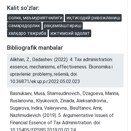
Kalit so‘zlar:
солиқ маъмуриятчилиги
иқтисодий ривожланиш
самарадорлик
рақамлаштириш
халқаро тажриба
ижтимоий адолат
Bibliografik manbalar
Alikhan, Z., Dadashev. (2022). 4. Tax administration:
essence, mechanisms, effectiveness. Èkonomika i
upravlenie: problemy, rešeniâ, doi:
10.36871/ek.up.p.r.2022.05.02.023
Basnukaev, Musa, Shamsudinovich., Dzagoeva, Marina,
Ruslanovna., Klyukovich, Zinaida, Aleksandrovna.,
Sugarova, Indira, Valeryevna., Bisultanov, Amir,
Nazhmudievich. (2019). 5. Argumentative Issues of
Financial Essence of Tax Administration. doi:
10.15405/EPSBS.2019.03.02.24