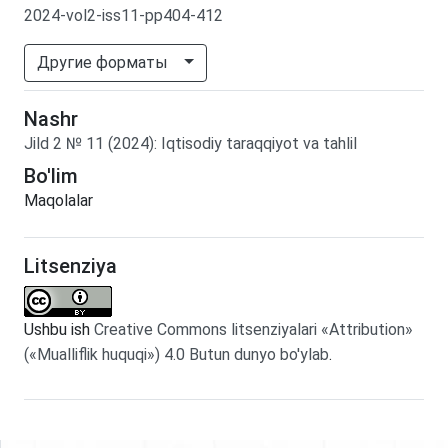
2024-vol2-iss11-pp404-412
Другие форматы
Nashr
Jild
2
№
11
(2024)
:
Iqtisodiy taraqqiyot va tahlil
Bo'lim
Maqolalar
Litsenziya
Ushbu ish
Creative Commons litsenziyalari «Attribution»
(«Mualliflik huquqi») 4.0 Butun dunyo bo'ylab
.