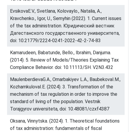
EvsikovaE.V., Svetlana, Kolovaylo., Natalia, A.,
Kravchenko., Igor, U., Semyhin (2022). 1. Current issues
of the tax administration. Юридический вестник
Дагестанского государственного университета,
doi: 10.21779/2224-0241-2022-42-2-74-83
Kamarudeen, Babatunde, Bello., Ibrahim, Danjuma.
(2014). 5. Review of Models/Theories Explaining Tax
Compliance Behavior. doi: 10.11113/SH. V2N3.432
MaulenberdievaG.A., Omarbakiyev L.A., BaubekovaI.M.,
KozhamkulovaI.E. (2024). 3. Transformation of the
mechanism of tax regulation in order to improve the
standard of living of the population. Vestnik
Torajgyrov universiteta, doi: 10.48081/czxf4387
Oksana, Vinnytska. (2024). 1. Theoretical foundations
of tax administration: fundamentals of fiscal