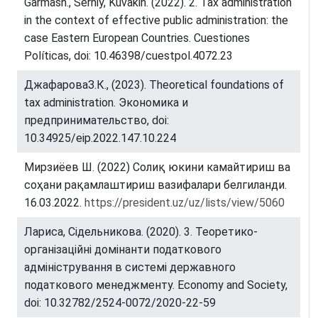
Garmash., Serhiy, Kuvakin. (2022). 2. Tax administration
in the context of effective public administration: the
case Eastern European Countries. Cuestiones
Políticas, doi: 10.46398/cuestpol.4072.23
ДжафароваЗ.К., (2023). Theoretical foundations of
tax administration. Экономика и
предпринимательство, doi:
10.34925/eip.2022.147.10.224
Мирзиёев Ш. (2022) Солиқ юкини камайтириш ва
соҳани рақамлаштириш вазифалари белгиланди.
16.03.2022.
https://president.uz/uz/lists/view/5060
Лариса, Сідельникова. (2020). 3. Теоретико-
організаційні домінанти податкового
адміністрування в системі державного
податкового менеджменту. Economy and Society,
doi: 10.32782/2524-0072/2020-22-59