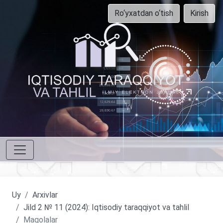
Ro‘yxatdan o‘tish
Kirish
Uy
Arxivlar
Jild 2 № 11 (2024): Iqtisodiy taraqqiyot va tahlil
Maqolalar