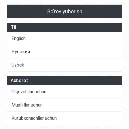
So'rov yuborish
Til
English
Русский
Uzbek
Axborot
O'quvchilar uchun
Mualliflar uchun
Kutubxonachilar uchun