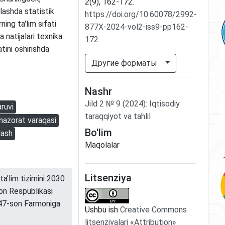
2
(9), 162-172.
olashda statistik
https://doi.org/10.60078/2992-
ing ta'lim sifati
877X-2024-vol2-iss9-pp162-
 natijalari texnika
172
atini oshirishda
Другие форматы
Nashr
Jild
2
№
9
(2024)
:
Iqtisodiy
aruvi
taraqqiyot va tahlil
nazorat varaqasi
Bo'lim
lash
Maqolalar
Litsenziya
a’lim tizimini 2030
ton Respublikasi
847-son Farmoniga
Ushbu ish
Creative Commons
litsenziyalari «Attribution»