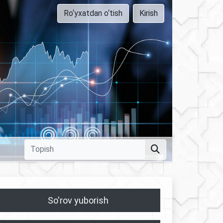
Ro‘yxatdan o‘tish
Kirish
So'rov yuborish