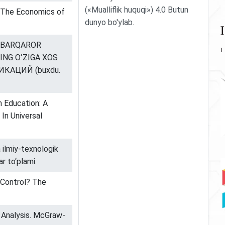
(«Mualliflik huquqi») 4.0 Butun
) The Economics of
dunyo bo'ylab
.
NI BARQAROR
NG OʻZIGA XOS
ИКАЦИЙ (buxdu.
n Education: A
In Universal
a ilmiy-texnologik
r to‘plami.
 Control? The
 Analysis. McGraw-