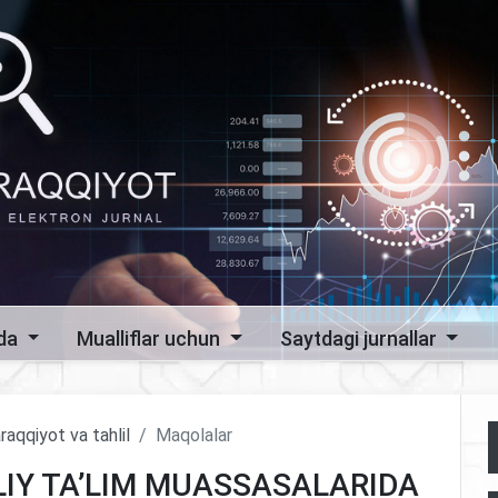
zda
Mualliflar uchun
Saytdagi jurnallar
raqqiyot va tahlil
Maqolalar
LIY TA’LIM MUASSASALARIDA