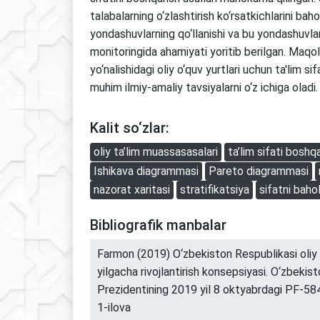
talabalarning o‘zlashtirish ko‘rsatkichlarini bah
yondashuvlarning qo‘llanishi va bu yondashuvlarn
monitoringida ahamiyati yoritib berilgan. Maqola
yo‘nalishidagi oliy o‘quv yurtlari uchun ta'lim sif
muhim ilmiy-amaliy tavsiyalarni o‘z ichiga oladi.
Kalit so‘zlar:
oliy ta’lim muassasasalari
ta’lim sifati boshq
Ishikava diagrammasi
Pareto diagrammasi
nazorat xaritasi
stratifikatsiya
sifatni baho
Bibliografik manbalar
Farmon (2019) O‘zbekiston Respublikasi oliy t
yilgacha rivojlantirish konsepsiyasi. O‘zbekis
Prezidentining 2019 yil 8 oktyabrdagi PF-5
1-ilova