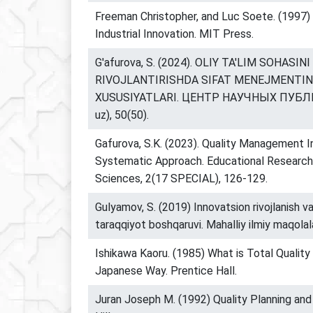
Freeman Christopher, and Luc Soete. (1997
Industrial Innovation. MIT Press.
G'afurova, S. (2024). OLIY TA'LIM SOHASI
RIVOJLANTIRISHDA SIFAT MENEJMENTINI
XUSUSIYATLARI. ЦЕНТР НАУЧНЫХ ПУБЛ
uz), 50(50).
Gafurova, S.K. (2023). Quality Management I
Systematic Approach. Educational Research 
Sciences, 2(17 SPECIAL), 126-129.
Gulyamov, S. (2019) Innovatsion rivojlanish v
taraqqiyot boshqaruvi. Mahalliy ilmiy maqolala
Ishikawa Kaoru. (1985) What is Total Quality
Japanese Way. Prentice Hall.
Juran Joseph M. (1992) Quality Planning and