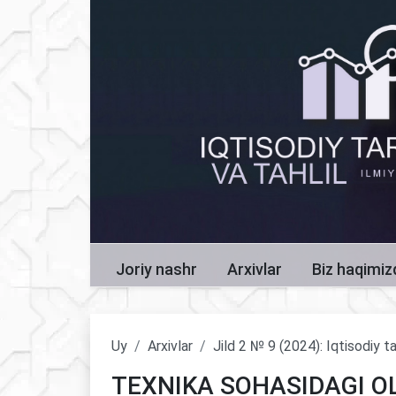
Joriy nashr
Arxivlar
Biz haqimi
Uy
Arxivlar
Jild 2 № 9 (2024): Iqtisodiy ta
TEXNIKA SOHASIDAGI O