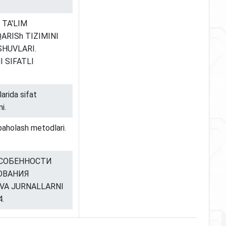
Y TA'LIM
ARISh TIZIMINI
HUVLARI.
 SIFATLI
arida sifat
i.
i baholash metodlari.
). ОСОБЕННОСТИ
ОВАНИЯ
VA JURNALLARNI
4.