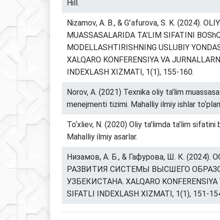
Hill.
Nizamov, A. B., & Gʻafurova, S. K. (2024). OLI
MUASSASALARIDA TA'LIM SIFATINI BOShQ
MODELLASHTIRISHNING USLUBIY YONDAS
XALQARO KONFERENSIYA VA JURNALLARNI
INDEXLASH XIZMATI, 1(1), 155-160.
Norov, A. (2021) Texnika oliy ta'lim muassasal
menejmenti tizimi. Mahalliy ilmiy ishlar to‘plam
To‘xliev, N. (2020) Oliy ta'limda ta'lim sifatin
Mahalliy ilmiy asarlar.
Низамов, А. Б., & Гафурова, Ш. К. (2024
РАЗВИТИЯ СИСТЕМЫ ВЫСШЕГО ОБРАЗ
УЗБЕКИСТАНА. XALQARO KONFERENSIYA 
SIFATLI INDEXLASH XIZMATI, 1(1), 151-15