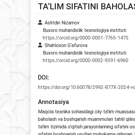
TA’LIM SIFATINI BAHO
Aslitdin Nizamov
Buxoro muhandislik texnologiya instituti
https://orcid.org/0000-0001-7765-1475
Shahloxon G‘afurova
Buxoro muhandislik texnologiya instituti
https://orcid.org/0000-0002-9391-6960
DOI:
https://doi.org/10.60078/2992-877X-2024-v
Annotasiya
Maqola texnika sohasidagi oliy ta'lim muassasala
baholash va boshqarish muammolari tahlil qili
ta'lim tizimida o'qitish jarayonlarining sifatini os
sifatini boshqarish usullari muhokama qilingan.