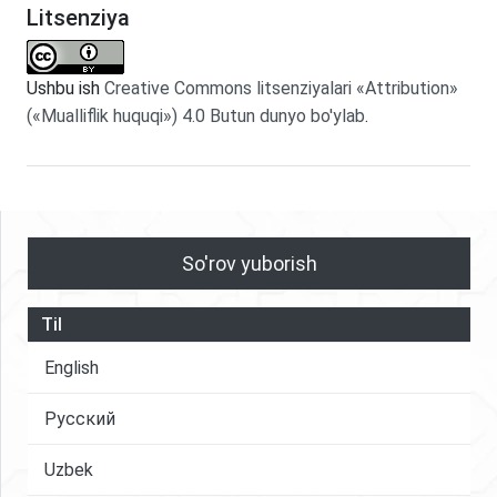
Litsenziya
Ushbu ish
Creative Commons litsenziyalari «Attribution»
(«Mualliflik huquqi») 4.0 Butun dunyo bo'ylab
.
So'rov yuborish
Til
English
Русский
Uzbek