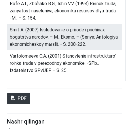
Rofe A.I., Zbo‘shko B.G., Ishin V.V. (1994) Rыnok truda,
zanyatost naseleniya, ekonomika resursov dlya truda.
-M.: – S. 154.
Smit A. (2007) Issledovanie o prirode i prichinax
bogatstva narodov. – M.: Eksmo, – (Seriya: Antologiya
ekonomicheskoy mыsli). - S. 208-222.
Varfolomeeva O.A. (2001) Stanovlenie infrastrukturo‘
ro‘nka truda v perexodnoy ekonomike. -SPb.,
Izdatelstvo SPvUEF. – S. 25.
PDF
Nashr qilingan