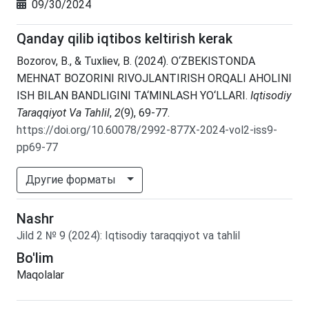
09/30/2024
Qanday qilib iqtibos keltirish kerak
Bozorov, B., & Tuxliev, B. (2024). O‘ZBEKISTONDA
MEHNAT BOZORINI RIVOJLANTIRISH ORQALI AHOLINI
ISH BILAN BANDLIGINI TA‘MINLASH YO‘LLARI.
Iqtisodiy
Taraqqiyot Va Tahlil
,
2
(9), 69-77.
https://doi.org/10.60078/2992-877X-2024-vol2-iss9-
pp69-77
Другие форматы
Nashr
Jild
2
№
9
(2024)
:
Iqtisodiy taraqqiyot va tahlil
Bo'lim
Maqolalar