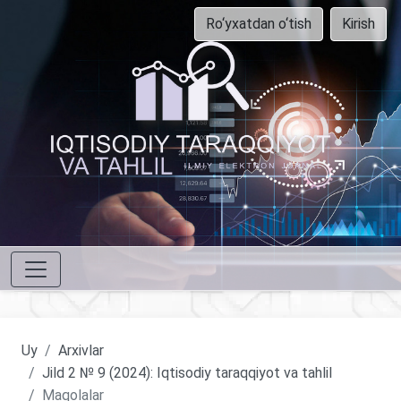
Ro‘yxatdan o‘tish
Kirish
Uy
Arxivlar
Jild 2 № 9 (2024): Iqtisodiy taraqqiyot va tahlil
Maqolalar