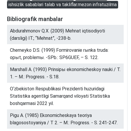
ishsizlik sabablari talab va takliflar.mezon infratuzilma
Bibliografik manbalar
Abdurahmonov Q.X. (2009) Mehnat iqtisodiyoti
(darsligi) IT.; “Mehnat”, -238-b.
Cherneyko D.S. (1999) Formirovanie rыnka truda:
opыt, problemы. -SPb.: SP6GUEF, – S. 122.
Marshall A. (1993) Prinsipы ekonomicheskoy nauki / T.
1. – M.: Progress. - S.18.
O‘zbekiston Respublikasi Prezidenti huzuridagi
Statistika agentligi Samarqand viloyati Statistika
boshqarmasi 2022 yil.
Pigu A. (1985) Ekonomicheskaya teoriya
blagosostoyaniya / T 2. – M.: Progress. - S. 241-247.