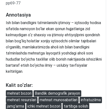
pp69-77
Annotasiya
Ish bilan bandligini ta’minlanishi ijtimoiy – iqtisodiy hodisa
sifatida namoyon bo‘lar ekan qonun hujjatlariga zid
kelmaydigan o‘z shaxsiy va ijtimoiy ehtiyojlprini qondirish
bilan bog‘liq holatlar xorijiy iqtisodchi olimlar tajribalari
o‘rganilib, mamlakatimizda aholi ish bilan bandligini
ta’minlashda mehnatga layoqatli yoshdagi aholi soni
hududlar bo‘yicha taxlillar olib borish naktijasida ishsizlikni
bartaraf etish bo‘yicha ilmiy – uslubiy tavfsiyalar
keltirilgan.
Kalit so‘zlar:
mehnat bozori
Bandlik demografik jarayon
mehnat resurslari
mehnat munosabatlari
infratuzilma
jamg‘arma
ichki mehnat bozori
tartibga solish