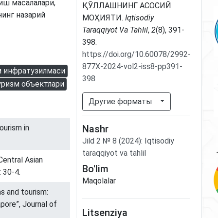
иш масалалари,
ҚЎЛЛАШНИНГ АСОСИЙ
инг назарий
МОҲИЯТИ.
Iqtisodiy
Taraqqiyot Va Tahlil
,
2
(8), 391-
398.
https://doi.org/10.60078/2992-
877X-2024-vol2-iss8-pp391-
м инфратузилмаси
398
уризм объектлари
Другие форматы
ourism in
Nashr
Jild
2
№
8
(2024)
:
Iqtisodiy
taraqqiyot va tahlil
Central Asian
Bo'lim
: 30-4.
Maqolalar
ns and tourism:
apore”, Journal of
Litsenziya