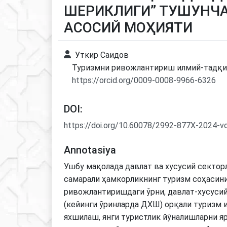
ШЕРИКЛИГИ” ТУШУНЧА
АСОСИЙ МОҲИЯТИ
Уткир Саидов
Туризмни ривожлантириш илмий-тадқи
https://orcid.org/0009-0008-9966-6326
DOI:
https://doi.org/10.60078/2992-877X-2024-v
Annotasiya
Ушбу мақолада давлат ва хусусий сектор
самарали ҳамкорликнинг туризм соҳасин
ривожлантиришдаги ўрни, давлат-хусуси
(кейинги ўринларда ДХШ) орқали туризм
яхшилаш, янги туристлик йўналишларни я