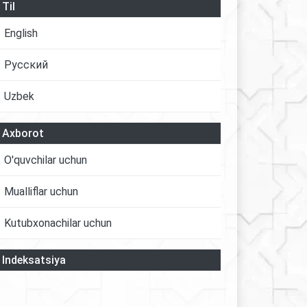
Til
English
Русский
Uzbek
Axborot
O'quvchilar uchun
Mualliflar uchun
Kutubxonachilar uchun
Indeksatsiya