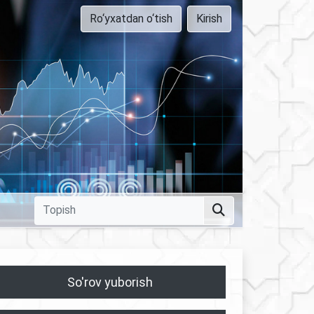
Ro‘yxatdan o‘tish
Kirish
So'rov yuborish