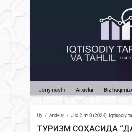
Joriy nashr
Arxivlar
Biz haqimi
Uy
Arxivlar
Jild 2 № 8 (2024): Iqtisodiy ta
ТУРИЗМ СОҲАСИДА “Д