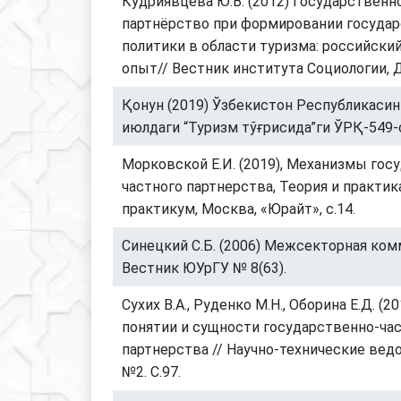
Кудриявцева Ю.В. (2012) Государственн
партнёрство при формировании госуда
политики в области туризма: российски
опыт// Вестник института Социологии,
Қонун (2019) Ўзбекистон Республикасин
июлдаги “Туризм тўғрисида”ги ЎРҚ-549-
Морковской Е.И. (2019), Механизмы гос
частного партнерства, Теория и практика
практикум, Москва, «Юрайт», с.14.
Синецкий С.Б. (2006) Межсекторная ком
Вестник ЮУрГУ № 8(63).
Сухих В.А., Руденко М.Н., Оборина Е.Д. (2
понятии и сущности государственно-ча
партнерства // Научно-технические вед
№2. С.97.