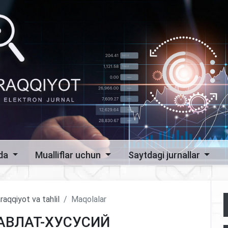
zda
Mualliflar uchun
Saytdagi jurnallar
raqqiyot va tahlil
Maqolalar
АВЛАТ-ХУСУСИЙ