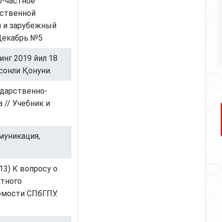
о-частное
рственной
й и зарубежный
 Декабрь №5
инг 2019 йил 18
сонли Қонуни.
ударственно-
 // Учебник и
муникация,
013) К вопросу о
стного
омости СПбГПУ.