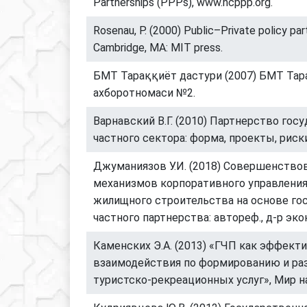
Partnerships (PPPs), www.ncppp.org.
Rosenau, P. (2000) Public–Private policy par
Cambridge, MA: MIT press.
БМТ Тараққиёт дастури (2007) БМТ Тар
ахборотномаси №2.
Варнавский В.Г. (2010) Партнерство госу
частного сектора: форма, проекты, риски
Джуманиязов У.И. (2018) Совершенство
механизмов корпоративного управления
жилищного строительства на основе го
частного партнерства: автореф., д-р экон
Каменских Э.А. (2013) «ГЧП как эффек
взаимодействия по формированию и ра
туристско-рекреационных услуг», Мир на