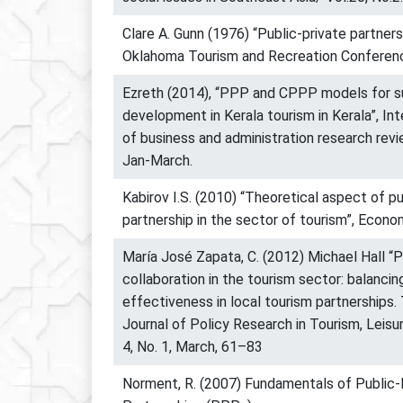
Clare A. Gunn (1976) “Public-private partnersh
Oklahoma Tourism and Recreation Conferen
Ezreth (2014), “PPP and CPPP models for s
development in Kerala tourism in Kerala”, Inte
of business and administration research revie
Jan-March.
Kabirov I.S. (2010) “Theoretical aspect of pu
partnership in the sector of tourism”, Econo
María José Zapata, C. (2012) Michael Hall “P
collaboration in the tourism sector: balancin
effectiveness in local tourism partnerships.
Journal of Policy Research in Tourism, Leisu
4, No. 1, March, 61–83
Norment, R. (2007) Fundamentals of Public-