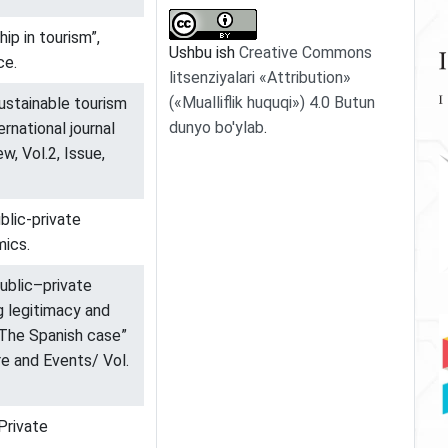
ip in tourism”,
Ushbu ish
Creative Commons
ce.
litsenziyalari «Attribution»
(«Mualliflik huquqi») 4.0 Butun
ustainable tourism
dunyo bo'ylab
.
rnational journal
w, Vol.2, Issue,
blic-private
mics.
ublic–private
g legitimacy and
 The Spanish case”
re and Events/ Vol.
Private