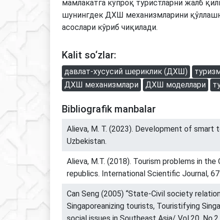
мамлакатга кўпроқ туристларни жалб қил
шунингдек ДХШ механизмларини қўллашн
асослари кўриб чиқилади.
Kalit so‘zlar:
давлат-хусусий шериклик (ДХШ)
туриз
ДХШ механизмлари
ДХШ моделлари
т
Bibliografik manbalar
Alieva, M. T. (2023). Development of smart t
Uzbekistan.
Alieva, M.T. (2018). Tourism problems in the 
republics. International Scientific Journal, 67
Can Seng (2005) “State-Civil society relatio
Singaporeanizing tourists, Touristifying Sing
social issues in Southeast Asia/ Vol.20, No.2.