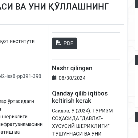
СИ ВА УНИ ҚЎЛЛАШНИНГ
қот институти
PDF
Nashr qilingan
ol2-iss8-pp391-398
08/30/2024
Qanday qilib iqtibos
keltirish kerak
лар ўртасидаги
и
Саидов, У. (2024). ТУРИЗМ
й шериклиги
СОҲАСИДА “ДАВЛАТ-
 инфратузилмасини
ХУСУСИЙ ШЕРИКЛИГИ”
ратиш ва
ТУШУНЧАСИ ВА УНИ