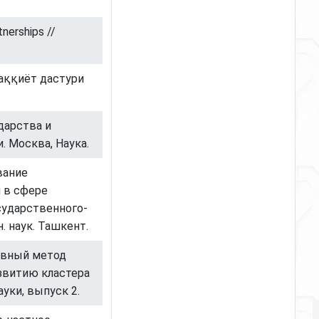
tnerships //
аққиёт дастури
дарства и
. Москва, Наука.
вание
 в сфере
сударственного-
. наук. Ташкент.
тивный метод
звитию кластера
уки, выпуск 2.