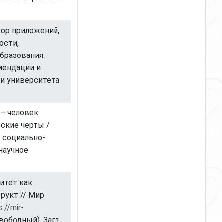
зор приложений,
ости,
бразования:
мендации и
и университета
 – человек
ские черты /
, социально-
научное
итет как
рукт // Мир
s://mir-
вободный). Загл.