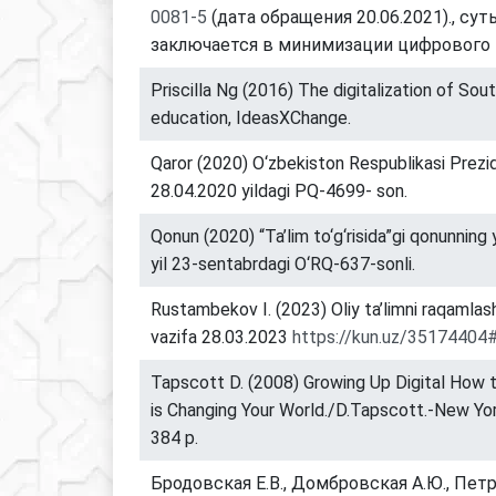
0081-5
(дата обращения 20.06.2021)., сут
заключается в минимизации цифрового 
Priscilla Ng (2016) The digitalization of Sou
education, IdeasXChange.
Qaror (2020) O‘zbekiston Respublikasi Prezide
28.04.2020 yildagi PQ-4699- son.
Qonun (2020) “Ta’lim to‘g‘risida”gi qonunning 
yil 23-sentabrdagi O‘RQ-637-sonli.
Rustambekov I. (2023) Oliy ta’limni raqamlash
vazifa 28.03.2023
https://kun.uz/35174404
Tapscott D. (2008) Growing Up Digital How 
is Changing Your World./D.Tapscott.-New Yor
384 p.
Бродовская Е.В., Домбровская А.Ю., Петр