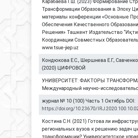
Карабаева Г.Ш. (2023) Формирование Ст
Трансформации Образования в Эпоху Ц
материалы конференции «Основные Пр
Обеспечения Качественного Образовани
Решения» Ташкент Издательство “Иқти
Координации Совместных Образовате
www.tsue-jiep.uz
Кондюкова Е.С., Шершнева Е.Г., Савченко 
(2020) ЦИФРОВОЙ
УНИВЕРСИТЕТ: ФАКТОРЫ ТРАНСФОР
Международный научно-исследователь
журнал № 10 (100) Часть 1 Октябрь DOI:
https://doi.org/10.23670/IRJ.2020.100.10.0
Костина С.Н. (2021) Готова ли инфрастру
региональных вузов к решению задач 
трансформации? Университетское управ