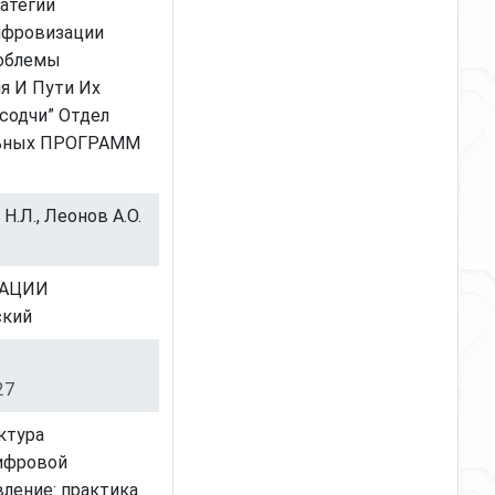
ратегии
ифровизации
облемы
я И Пути Их
содчи” Отдел
льных ПРОГРАММ
Н.Л., Леонов А.О.
МАЦИИ
ский
27
ктура
цифровой
ление: практика