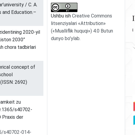
’university / C. A.
rs and Education.–
Ushbu ish
Creative Commons
litsenziyalari «Attribution»
(«Mualliflik huquqi») 4.0 Butun
identining 2020-yil
dunyo bo'ylab
.
kiston 2030”
h chora tadbirlari
rical concept of
school
e (ISSN: 2692)
samkeit zu
10.1365/s40702-
Praxis der
365/s40702-014-