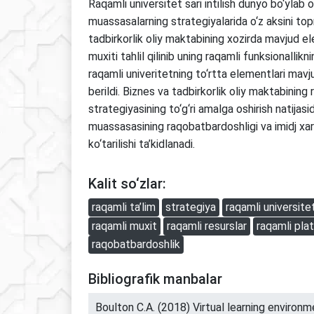
Raqamli universitet sari intilish dunyo bo‘ylab ol
muassasalarning strategiyalarida o‘z aksini t
tadbirkorlik oliy maktabining xozirda mavjud e
muxiti tahlil qilinib uning raqamli funksionallikni
raqamli univeritetning to‘rtta elementlari mavju
berildi. Biznes va tadbirkorlik oliy maktabining
strategiyasining to‘g‘ri amalga oshirish natijasi
muassasasining raqobatbardoshligi va imidj xara
ko‘tarilishi ta’kidlanadi.
Kalit so‘zlar:
raqamli ta’lim
strategiya
raqamli universite
raqamli muxit
raqamli resurslar
raqamli pla
raqobatbardoshlik
Bibliografik manbalar
Boulton C.A. (2018) Virtual learning enviro