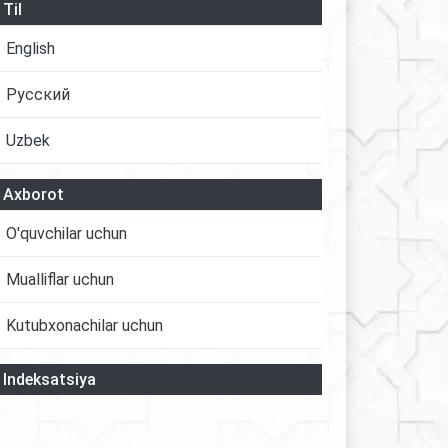
Til
English
Русский
Uzbek
Axborot
O'quvchilar uchun
Mualliflar uchun
Kutubxonachilar uchun
Indeksatsiya