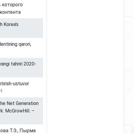
ь которого
контента
th Korea’s
ntining qarori,
yangi tahriri 2020-
tirish-ustuvor
#!
the Net Generation
k: McGrowHill. –
ова Т.Э., Пырма