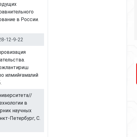
ведущих
сравнительного
ование в России.
28-12-9-22
ифровизация
ательства.
вожлантириш
ро илмийғамалий
.
университета//
ехнологии в
рник научных
кт-Петербург, С.