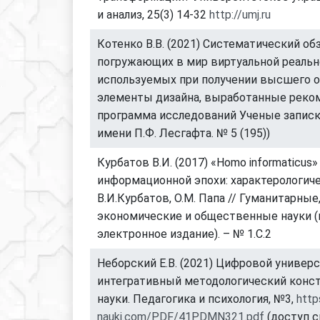
и анализ, 25(3) 14-32
http://umj.ru
Котенко В.В. (2021) Систематический об
погружающих в мир виртуальной реальн
используемых при получении высшего о
элементы дизайна, выработанные реко
программа исследований Ученые записк
имени П.Ф. Лесгафта. № 5 (195))
Курбатов В.И. (2017) «Homo informaticus»
информационной эпохи: характерологиче
В.И.Курбатов, О.М. Папа // Гуманитарные
экономические и общественные науки (
электронное издание). – № 1.C.2
Неборский Е.В. (2021) Цифровой универс
интегративный методологический конст
науки. Педагогика и психология, №3,
http
nauki.com/PDF/41PDMN321.pdf
(доступ с