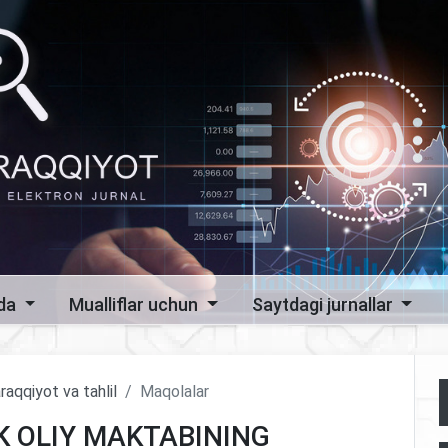
zda
Mualliflar uchun
Saytdagi jurnallar
raqqiyot va tahlil
Maqolalar
K OLIY MAKTABINING