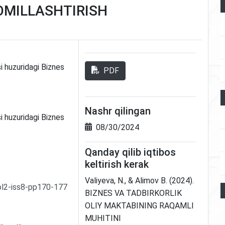
OMILLASHTIRISH
 huzuridagi Biznes
PDF
Nashr qilingan
 huzuridagi Biznes
08/30/2024
Qanday qilib iqtibos
keltirish kerak
Valiyeva, N., & Аlimov B. (2024).
ol2-iss8-pp170-177
BIZNES VA TADBIRKORLIK
OLIY MAKTABINING RAQAMLI
MUHITINI