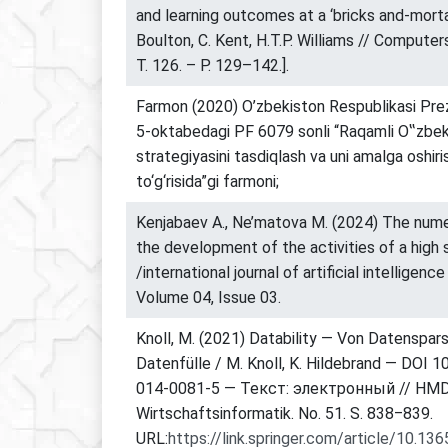
and learning outcomes at a ‘bricks and-mortar
Boulton, C. Kent, H.T.P. Williams // Compute
Т. 126. – P. 129–142.].
Farmon (2020) O’zbekiston Respublikasi Prez
5-oktabedagi PF 6079 sonli “Raqamli O‟zbe
strategiyasini tasdiqlash va uni amalga oshiris
to‘g‘risida”gi farmoni;
Kenjabaev A., Ne’matova M. (2024) The nume
the development of the activities of a high 
/international journal of artificial intelligenc
Volume 04, Issue 03.
Knoll, M. (2021) Datability — Von Datenspar
Datenfülle / M. Knoll, K. Hildebrand — DOI 
014-0081-5 — Текст: электронный // HMD 
Wirtschaftsinformatik. No. 51. S. 838‒839.
URL:
https://link.springer.com/article/10.1