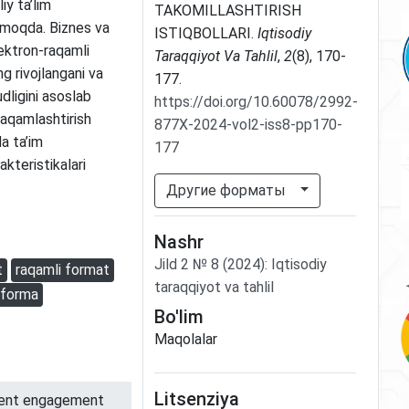
iy ta’lim
TAKOMILLASHTIRISH
opmoqda. Biznes va
ISTIQBOLLARI.
Iqtisodiy
lektron-raqamli
Taraqqiyot Va Tahlil
,
2
(8), 170-
ng rivojlangani va
177.
dligini asoslab
https://doi.org/10.60078/2992-
 raqamlashtirish
877X-2024-vol2-iss8-pp170-
da ta’im
177
kteristikalari
Другие форматы
Nashr
Jild
2
№
8
(2024)
:
Iqtisodiy
t
raqamli format
taraqqiyot va tahlil
tforma
Bo'lim
Maqolalar
Litsenziya
nment engagement