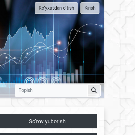
Ro‘yxatdan o‘tish
Kirish
So'rov yuborish