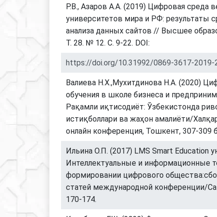
Р.В., Азаров А.А. (2019) Цифровая среда 
университетов мира и РФ: результаты 
анализа данных сайтов // Высшее образ
Т. 28. № 12. С. 9-22. DOI:
https://doi.org/10.31992/0869-3617-2019-
Валиева Н.Х.,Мухитдинова Н.А. (2020) Ц
обучения в школе бизнеса и предприним
Рақамли иқтисодиёт: Ўзбекистонда ри
истиқболлари ва жаҳон амалиёти/Халқа
онлайн конференция, Тошкент, 307-309 б
Ильина О.П. (2017) LMS Smart Education 
Интеллектуальные и информационные т
формировании цифрового общества:сбо
статей международной конференции/Сан
170-174.