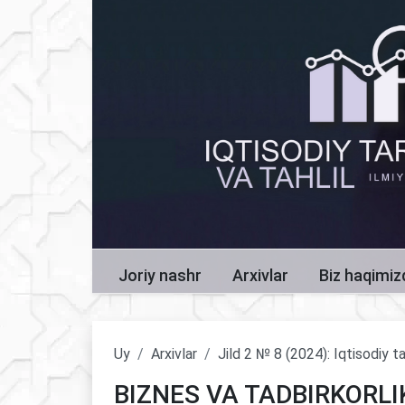
Joriy nashr
Arxivlar
Biz haqimi
Uy
Arxivlar
Jild 2 № 8 (2024): Iqtisodiy ta
BIZNES VA TADBIRKORLI