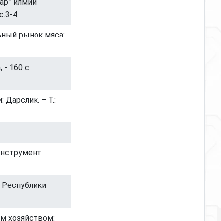
ар” илмий
.3-4.
льный рынок мяса:
- 160 с.
 Дарслик. – Т.:
 инструмент
 Республики
ым хозяйством: