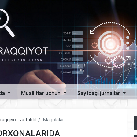
zda
Mualliflar uchun
Saytdagi jurnallar
raqqiyot va tahlil
Maqolalar
KORXONALARIDA