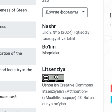
220
veness of Green
Другие форматы
Nashr
less
Jild
2
№
6
(2024)
:
Iqtisodiy
taraqqiyot va tahlil
Bo'lim
Maqolalar
cation of the
Litsenziya
ood Industry in the
Ushbu ish
Creative Commons
litsenziyalari «Attribution»
 молиявий
(«Mualliflik huquqi») 4.0 Butun
dunyo bo'ylab
.