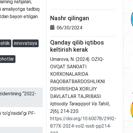
rning natijalari,
ni amaliyotga tadbiq
atdan bayon etilgan.
Nashr qilingan
06/30/2024
Qanday qilib iqtibos
shlik
innovatsiya
keltirish kerak
lohotlar
Umarova, N. (2024). OZIQ-
OVQAT SANOATI
KORXONALARIDA
RAQOBATBARDOSHLIKNI
OSHIRISHDA XORIJIY
identining “2022-
DAVLATLAR TAJRIBASI.
Iqtisodiy Taraqqiyot Va Tahlil
,
2
(6), 214-220.
to‘g‘risida”gi PF-
https://doi.org/10.60078/2992-
877X-2024-vol2-iss6-pp214-