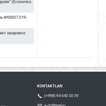
giyalar” (Economics
раль №00057 219-
иёт назарияси
KONTAKTLAR:
(+998) 94 643 30 39
e-itt@mail.ru