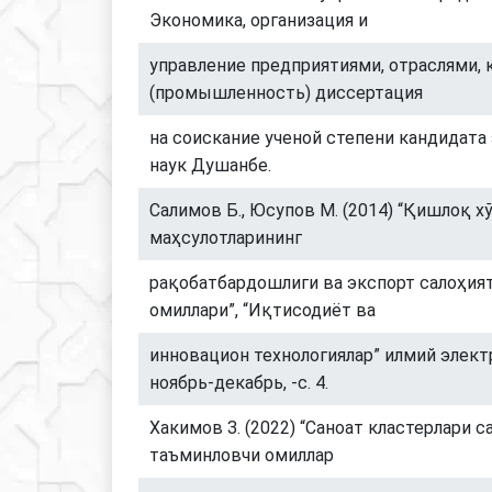
Экономика, организация и
управление предприятиями, отраслями,
(промышленность) диссертация
на соискание ученой степени кандидата
наук Душанбе.
Салимов Б., Юсупов М. (2014) “Қишлоқ х
маҳсулотларининг
рақобатбардошлиги ва экспорт салоҳи
омиллари”, “Иқтисодиёт ва
инновацион технологиялар” илмий электр
ноябрь-декабрь, -с. 4.
Хакимов З. (2022) “Саноат кластерлари 
таъминловчи омиллар