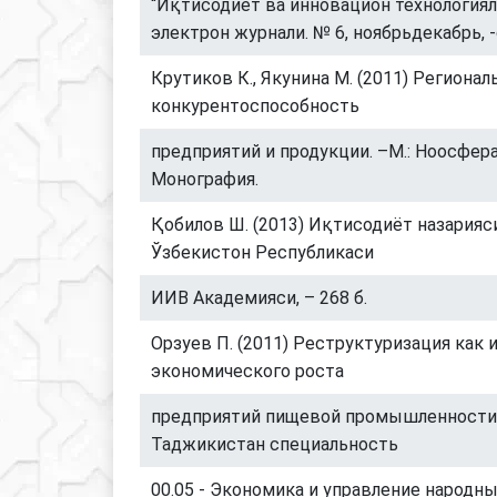
“Иқтисодиёт ва инновацион технологиял
электрон журнали. № 6, ноябрьдекабрь, -с
Крутиков К., Якунина М. (2011) Региона
конкурентоспособность
предприятий и продукции. –М.: Ноосфера, 
Монография.
Қобилов Ш. (2013) Иқтисодиёт назарияси:
Ўзбекистон Республикаси
ИИВ Академияси, – 268 б.
Орзуев П. (2011) Реструктуризация как
экономического роста
предприятий пищевой промышленности
Таджикистан специальность
00.05 - Экономика и управление народн