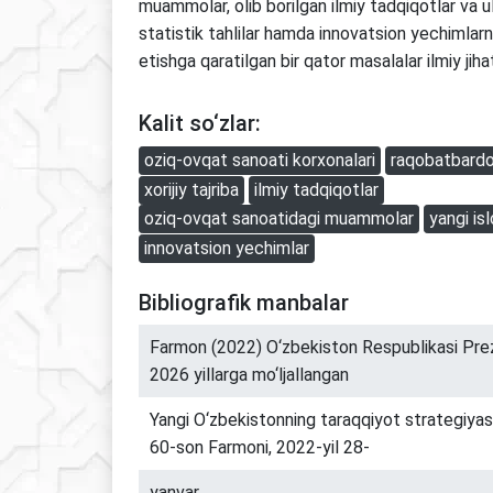
muammolar, olib borilgan ilmiy tadqiqotlar va ula
statistik tahlilar hamda innovatsion yechimlar
etishga qaratilgan bir qator masalalar ilmiy jih
Kalit so‘zlar:
oziq-ovqat sanoati korxonalari
raqobatbardo
xorijiy tajriba
ilmiy tadqiqotlar
oziq-ovqat sanoatidagi muammolar
yangi is
innovatsion yechimlar
Bibliografik manbalar
Farmon (2022) O‘zbekiston Respublikasi Prez
2026 yillarga mo‘ljallangan
Yangi O‘zbekistonning taraqqiyot strategiyasi 
60-son Farmoni, 2022-yil 28-
yanvar.