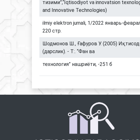
тизими”,“Iqtisodiyot va innovatsion texnolo
and Innovative Technologies)
ilmiy elektron jurnali, 1/2022 январь-фев
220 стр.
Шодмонов Ш., Ғафуров У. (2005) Иқтисод
(дарслик). - Т:. “Фан ва
технология” нашриёти, -251 б