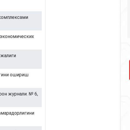
 комплексами
 экономических
ўжалиги
ятини ошириш
он журнали. № 6,
самарадорлигини