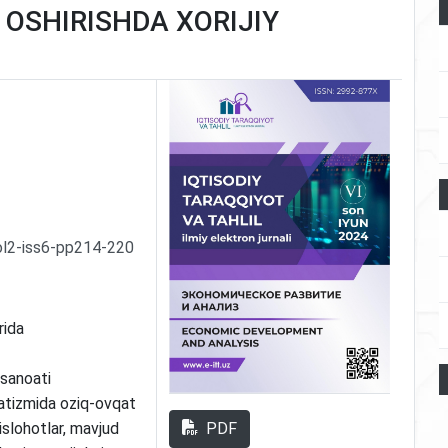
OSHIRISHDA XORIJIY
ol2-iss6-pp214-220
rida
 sanoati
katizmida oziq-ovqat
PDF
 islohotlar, mavjud