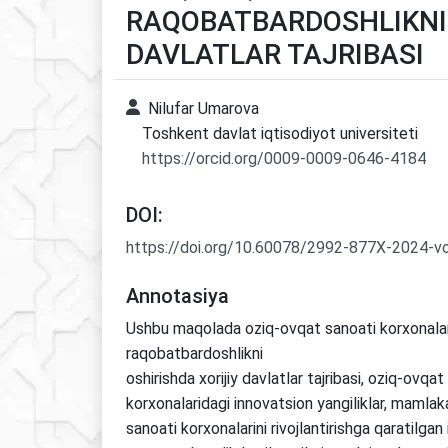
RAQOBATBARDOSHLIKNI 
DAVLATLAR TAJRIBASI
Nilufar Umarova
Toshkent davlat iqtisodiyot universiteti
https://orcid.org/0009-0009-0646-4184
DOI:
https://doi.org/10.60078/2992-877X-2024-v
Annotasiya
Ushbu maqolada oziq-ovqat sanoati korxonala
raqobatbardoshlikni
oshirishda xorijiy davlatlar tajribasi, oziq-ovqat
korxonalaridagi innovatsion yangiliklar, mamla
sanoati korxonalarini rivojlantirishga qaratilgan