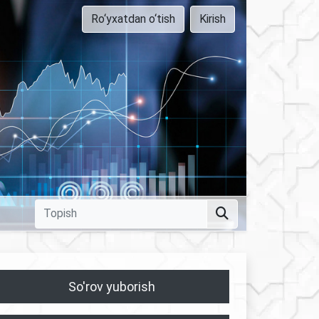
Ro‘yxatdan o‘tish
Kirish
So'rov yuborish