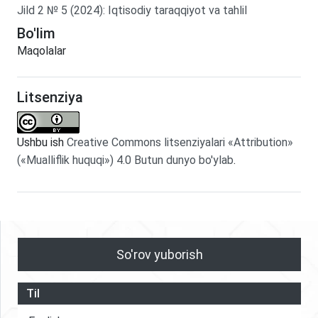
Jild
2
№
5
(2024)
:
Iqtisodiy taraqqiyot va tahlil
Bo'lim
Maqolalar
Litsenziya
Ushbu ish
Creative Commons litsenziyalari «Attribution»
(«Mualliflik huquqi») 4.0 Butun dunyo bo'ylab
.
So'rov yuborish
Til