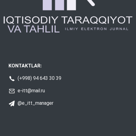
KONTAKTLAR:
(+998) 94 643 30 39
e-itt@mail.ru
@e_itt_manager