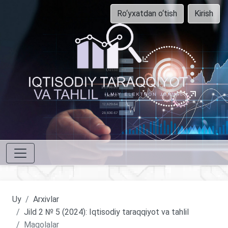
Ro‘yxatdan o‘tish
Kirish
Uy
Arxivlar
Jild 2 № 5 (2024): Iqtisodiy taraqqiyot va tahlil
Maqolalar