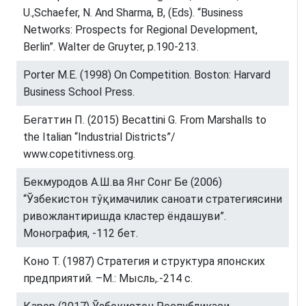
U.,Schaefer, N. And Sharma, B, (Eds). “Business
Networks: Prospects for Regional Development,
Berlin”. Walter de Gruyter, p.190-213.
Porter M.E. (1998) On Competition. Boston: Harvard
Business School Press.
Бегаттин П. (2015) Becattini G. From Marshalls to
the Italian “Industrial Districts”/
www.copetitivness.org.
Бекмуродов А.Ш.ва Янг Сонг Бе (2006)
“Ўзбекистон тўқимачилик саноати стратегиясини
ривожлантиришда кластер ёндашуви”.
Монография, -112 бет.
Коно Т. (1987) Стратегия и структура японских
предприятий. –М.: Мысль,.-214 с.