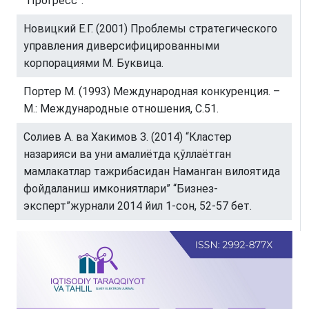
“Прогресс”.
Новицкий Е.Г. (2001) Проблемы стратегического
управления диверсифицированными
корпорациями М. Буквица.
Портер М. (1993) Международная конкуренция. –
М.: Международные отношения, С.51.
Солиев А. ва Хакимов З. (2014) “Кластер
назарияси ва уни амалиётда қўллаётган
мамлакатлар тажрибасидан Наманган вилоятида
фойдаланиш имкониятлари” “Бизнез-
эксперт”журнали 2014 йил 1-сон, 52-57 бет.