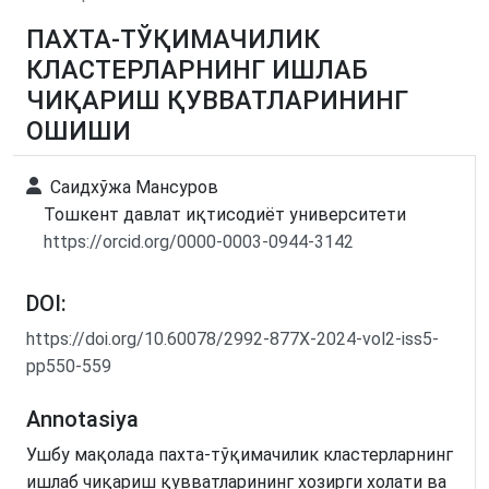
ПАХТА-ТЎҚИМАЧИЛИК
КЛАСТЕРЛАРНИНГ ИШЛАБ
ЧИҚАРИШ ҚУВВАТЛАРИНИНГ
ОШИШИ
Саидхўжа Мансуров
Тошкент давлат иқтисодиёт университети
https://orcid.org/0000-0003-0944-3142
DOI:
https://doi.org/10.60078/2992-877X-2024-vol2-iss5-
pp550-559
Annotasiya
Ушбу мақолада пахта-тўқимачилик кластерларнинг
ишлаб чиқариш қувватларининг хозирги холати ва