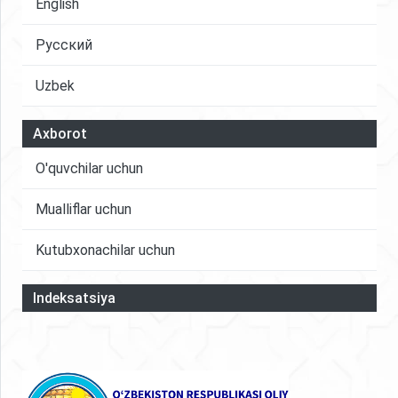
English
Русский
Uzbek
Axborot
O'quvchilar uchun
Mualliflar uchun
Kutubxonachilar uchun
Indeksatsiya