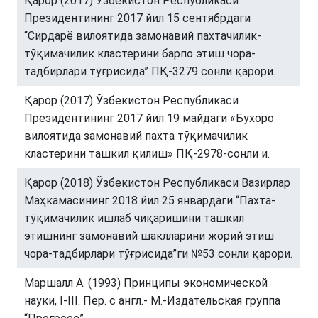
Қарор (2017) Ўзбекистон Республикаси
Президентининг 2017 йил 15 сентябрдаги
“Сирдарё вилоятида замонавий пахтачилик-
тўқимачилик кластерини барпо этиш чора-
тадбирлари тўғрисида” ПҚ-3279 сонли қарори.
Қарор (2017) Ўзбекистон Республикаси
Президентининг 2017 йил 19 майдаги «Бухоро
вилоятида замонавий пахта тўқимачилик
кластерини ташкил қилиш» ПҚ-2978-сонли и.
Қарор (2018) Ўзбекистон Республикаси Вазирлар
Маҳкамасининг 2018 йил 25 январдаги “Пахта-
тўқимачилик ишлаб чиқаришини ташкил
этишнинг замонавий шаклларини жорий этиш
чора-тадбирлари тўғрисида”ги №53 сонли қарори.
Маршалл А. (1993) Принципы экономической
науки, I-III. Пер. с англ.- М.-Издательская группа