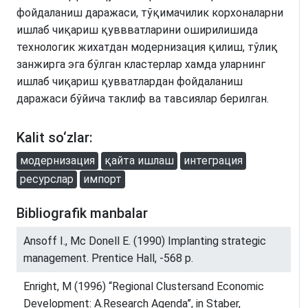
фойдаланиш даражаси, тўқимачилик корхоналарни
ишлаб чиқариш қуввватларини оширилишида
технологик жихатдан модернизация қилиш, тўлиқ
занжирга эга бўлган кластерлар хамда уларнинг
ишлаб чиқариш қувватлардан фойдаланиш
даражаси бўйича таклиф ва тавсиялар берилган.
Kalit so‘zlar:
модернизация
қайта ишлаш
интеграция
ресурслар
импорт
Bibliografik manbalar
Ansoff I., Mc Donell E. (1990) Implanting strategic
management. Prentice Hall, -568 p.
Enright, M (1996) “Regional Clustersand Economic
Development: A.Research Agenda”, in Staber,